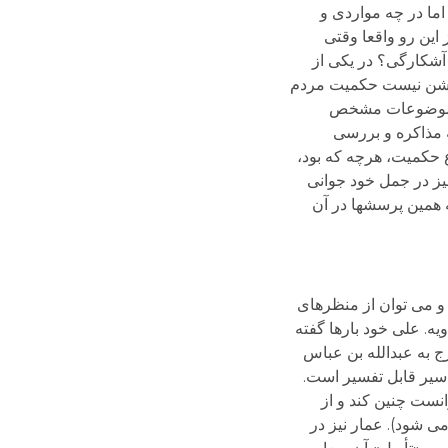
طلبید اما در چه مواردی و
این رو واقعا وقتی
آشکارگی؟ در یکی از
 باز بر ابهام می افزاید چرا که روشن نیست حکمیت مردم
ن و موضوعات مشخص
ه مذاکره و بررسی
وع حکمیت، هرچه که بود،
نیز در جمل خود جوانی
ه همین پرسشها در آن
و می توان از منظرهای
یه. علی خود بارها گفته
در نهروان و در گفتگو با خوارج به عبدالله بن عباس
اسیر قابل تفسیر است.
انست چنین کند و از
می شود). عمار نیز در