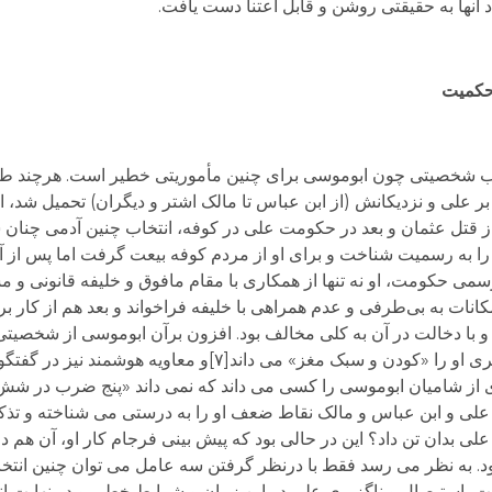
ناد آنها به حقیقتی روشن و قابل اعتنا دست یافت.
حکمیت
خاب شخصیتی چون ابوموسی برای چنین مأموریتی خطیر است. هرچند طب
 علی و نزدیکانش (از ابن عباس تا مالک اشتر و دیگران) تحمیل شد، اما 
قتل عثمان و بعد در حکومت علی در کوفه، انتخاب چنین آدمی چنان 
ی را به رسمیت شناخت و برای او از مردم کوفه بیعت گرفت اما پس از
سمی حکومت، او نه تنها از همکاری با مقام مافوق و خلیفه قانونی و مش
مکانات به بی‌طرفی و عدم همراهی با خلیفه فراخواند و بعد هم از کار بر
نست و با دخالت در آن به کلی مخالف بود. افزون برآن ابوموسی از شخصیت
چنان ساده اندیش و کم عمق و کوته نظر بود که طبری او را «کودن و سبک مغز» می د
علی و ابن عباس و مالک نقاط ضعف او را به درستی می شناخته و تذکر د
علی بدان تن داد؟ این در حالی بود که پیش بینی فرجام کار او، آن هم در
 به نظر می رسد فقط با درنظر گرفتن سه عامل می توان چنین انتخاب
ت، استیصال و ناگزیری علی در این زمان و شرایط خطیر و در نهایت 