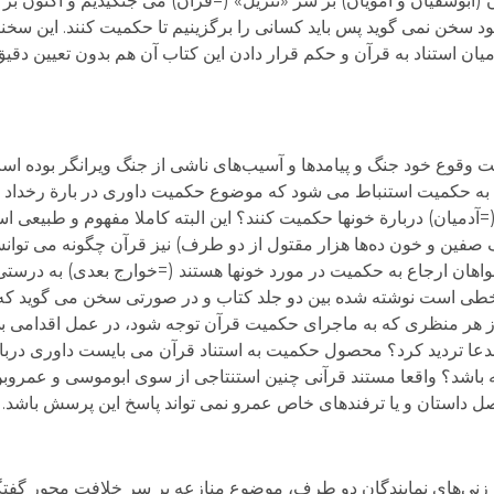
بوسفیان و امویان) بر سر «تنزیل» (=قرآن) می جنگیدیم و اکنون بر س
ود سخن نمی گوید پس باید کسانی را برگزینیم تا حکمیت کنند. این سخن
ان استناد به قرآن و حکم قرار دادن این کتاب آن هم بدون تعیین دقیق 
وقوع خود جنگ و پیامدها و آسیب‌های ناشی از جنگ ویرانگر بوده است.
ع به حکمیت استنباط می شود که موضوع حکمیت داوری در بارة رخداد ج
(=آدمیان) دربارة خونها حکمیت کنند؟ این البته کاملا مفهوم و طبیعی 
 صفین و خون ده‌ها هزار مقتول از دو طرف) نیز قرآن چگونه می توان
هان ارجاع به حکمیت در مورد خونها هستند (=خوارج بعدی) به درستی 
ن خطی است نوشته شده بین دو جلد کتاب و در صورتی سخن می گوید ک
[۴]بنابراین در هرحال و از هر منظری که به ماجرای حکمیت قرآن توجه شود، در عمل اقد
مدعا تردید کرد؟ محصول حکمیت به استناد قرآن می بایست داوری دربار
ویه باشد؟ واقعا مستند قرآنی چنین استنتاجی از سوی ابوموسی و عمر
 داستان و یا ترفندهای خاص عمرو نمی تواند پاسخ این پرسش باشد.
زنی‌های نمایندگان دو طرف، موضوع منازعه بر سر خلافت محور گفتگ