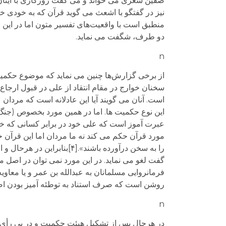
صفین شعری می خواند و می گفت روزگاری با اینان (ا
نیز در گفتگو با اشعث می گوید قرآن که به خودی خ
منطبق است با واقعیت‌های تفسیر متون اما در این می
دو طرف، شگفت می نماید.
n
از برخی گزارش‌ها چنین می نماید که موضوع حکمیت 
سخنان خوارج در مقام انتقاد از علی در قبول ارجا
است. آنان می گویند آیا این عادلانه است که مردان 
این نوع حکمیت ها. اما در همین مورد بخصوص (جنگ
عبرت آموز است که علی خود در برابر کسانی که خوا
مورد قرآن حکم می کند نه ما مردان اما این قرآ
را به سخن درآورده باشند».
گفت لغو می نماید. در این مورد نمی توان در اصل 
فرمانروایی مسلمانان به عبدالله بن عمر و یا معا
روشن است که صرف استناد به توطئه آمیز بودن اصل
n
در هرحال پس از تشکیل هیئت حکمیت و در پی رأی 