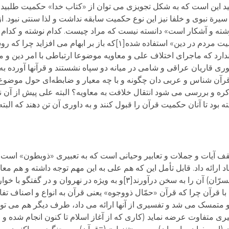
ی توان از آیة ۲۳ آل عمران فهمید این است که به شکل تجویزی می توان از «کتاب خدا» حکمیت 
رة نبوی و خلفا نیز این نوع حکمیت سابقه نداشت و لذا سنتی نبود. از 
وشته و آشکار است» دانسته نیست که مراد چیست. کدام نوشته و کدام 
جملات وهب راسبی (فرماندة خوارج) از تعبیر «حکمیت مردم در دین» استفاده شده[۱]که
ن ندارد که ماجرای اختلاف علی و معاویه موضوعا ارتباطی با امر دی
ری قاریان عراقی و شامی در میانه دو سپاه نشستند و قرآنها آورده ب
ن قاریان قرآن شناس و عربی دان چگونه و با چه معیار و ضابطه‌ای حول موض
کره و بررسی می شود انتقال خلافت به معاویه؟ البته علی پیش از آن 
ود تا آنان حکمیت قرآن را قبول کنند و به داوری آن تن دهند که البت
قف آیات و جملات و تعابیر وحیانی است که به تعبیری «ذوبطون» است 
ارائه داد. قابل تأمل این که هم علی به این مهم توجه داشته و هم معاو
که خود قرآن کتاب صامت است که باید دیگران (مفسرّان) آن را به سخن درآورند[۳]و به ویژه 
ا قرآن چرا که قرآن «حمّال ذووجوه» یعنی قرآن به انواع و اصناف تف
 و متمسک می شد و تفسیری از آنها ارائه می داد، طرف دیگر هم می تو
یری متفاوت عرضه نماید (کاری که از آغاز اسلام تا کنون انجام شده و 