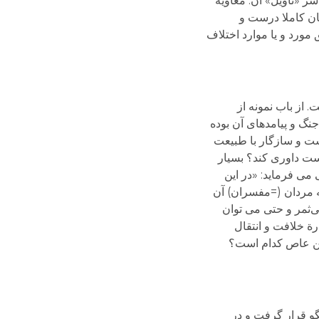
ر «تأویل» آن. معاویه
ان کاملا درست و
مورد و یا موارد اختلاف
 از باب نمونه از
نگ و پیامدهای آن بوده
است و سازگار با طبیعت
ست داوری کند؟ بسیار
می فرماید: «در این
ه مردان (=مفسران) آن
امی بی‌ثمر و حتی می توان
ة خلافت و انتقال
وبن عاص کدام است؟
و قرار گرفت و در