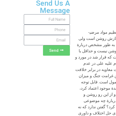
Send Us A
Message
این که در هر اختلاف و جنگ و نزاعی کار به آتش بس و حکمیت برسد و کسانی از دو سو برای انجام گفتگو و ایجاد صلح و تنظیم مواد مرضی­
 سازش روشن است ولی
 به طور مشخص دربارة
Send
روشن نیست و حداقل با
که قرار شد در مورد و
م علیه علی در عدم
 معاویه در برابر خلافت
ین غرامت جنگ و میزان
عمول است. قابل توجه
ة موجود اعتماد کرد،
 از این رو روشن و
 دربارة چه موضوعی
کرد؟ گفتن ندارد که نه
رای حل اختلاف و داوری