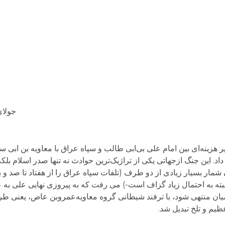
جولای 27, 3
جرت پیکار مهم و پر هزینه‌ای بین امام علی بی‌ابی طالب و سپاه عراق با معاویه بن ا
. این جنگ ازجهاتی یکی از تراژیک‌ترین حوادث نه تنها صدر اسلام بلکه
 شمار بسیار زیادی از دو طرف (تلفات سپاه عراق را از هفتاد تا صد و 
که البته به احتمال زیاد گزاف است-) می رفت که به پیروزی نهایی علی ب
میان منتهی شود، با ترفند شیطانی گروه معاویه‌عمروبن عاص، یعنی طر
یم و تلخ تبدیل شد.