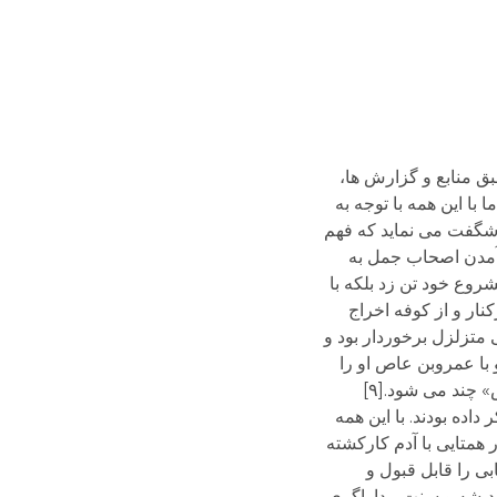
ق منابع و گزارش ها،
با این همه با توجه به
شگفت می نماید که فهم
 آمدن اصحاب جمل به
روع خود تن زد بلکه با
کنار و از کوفه اخراج
ی متزلزل برخوردار بود و
اند[۷]و معاویه هوشمند نیز در گفتگو با عمروبن عاص او را
«طویل اللسان و قصیرالرأی» می شمارد.[۸]و مردی از شامیان ابوموسی را کسی می داند که نمی داند «پنج ضرب در شش» چند می شود.[۹]
اده بودند. با این همه
 همتایی با آدم کارکشته
ی را قابل قبول و
اندیشه و سنت مداراگری