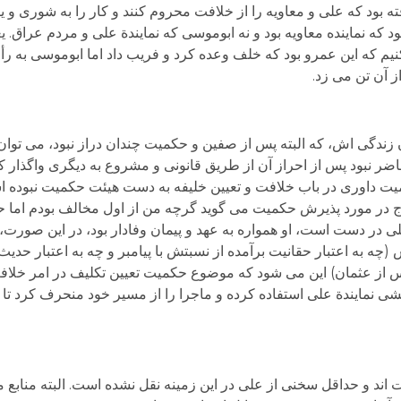
ته بود که علی و معاویه را از خلافت محروم کنند و کار را به شوری و ی
 که نماینده معاویه بود و نه ابوموسی که نمایندة علی و مردم عراق. یعن
نیم که این عمرو بود که خلف وعده کرد و فریب داد اما ابوموسی به رأ
 آن تن می زد.
یان زندگی اش، که البته پس از صفین و حکمیت چندان دراز نبود، می توا
 نبود پس از احراز آن از طریق قانونی و مشروع به دیگری واگذار کند
داوری در باب خلافت و تعیین خلیفه به دست هیئت حکمیت نبوده است. 
رج در مورد پذیرش حکمیت می گوید گرچه من از اول مخالف بودم اما ح
ست.[۵]با شناختی که از علی در دست است، او همواره به عهد و پیمان وفادار بود، در این
چه به اعتبار حقانیت برآمده از نسبتش با پیامبر و چه به اعتبار حدیث 
س از عثمان) این می شود که موضوع حکمیت تعیین تکلیف در امر خلافت 
شی نمایندة علی استفاده کرده و ماجرا را از مسیر خود منحرف کرد ت
کت اند و حداقل سخنی از علی در این زمینه نقل نشده است. البته منابع م