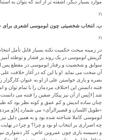
موارد بسیار دیگر، آشفته تر از آنند که بتوان به است
n
ب. انتخاب شخصیتی چون ابوموسی اشعری برای 
n
در زمینه مبحث حکمیت نکته بسیار قابل تأمل انت
گزینش ابوموسی در یک روند پر فشار و توطئه آمیز بر
سوابق و شخصیت و رفتار ابوموسی در مقطع پس از 
آن سخت می نماید. او با این که در آغاز خلافت عل
بصره و یاری خواستن علی از او به عنوان کارگزار ر
فتنه دانستن این اختلاف مردمان را با تمام توان و ا
شد.[۶]پس از آن نیز پیکار صفین را فتنه می دا
ابوموسی کاملا شناخته شده بود و به همین دلیل نیز 
چه اصراری بر انتخاب او بود و چرا؟ و چرا در نهایت 
و دسیسه بازی چون عمروبن عاص، کار دشواری نبود.
حداقل قابل فهم دانست: توطئه و تعمد در کار حکمی