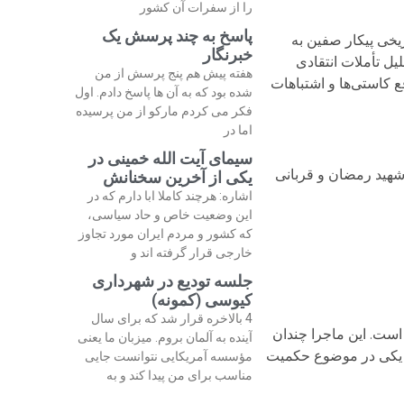
را از سفرات آن کشور
پاسخ به چند پرسش یک
یخی پیکار صفین به
خبرنگار
ل تأملات انتقادی
هفته پیش هم پنج پرسش از من
ع کاستی‌ها و اشتباهات
شده بود که به آن ها پاسخ دادم. اول
فکر می کردم مارکو از من پرسیده
اما در
سیمای آیت الله خمینی در
شهید رمضان و قربانی
یکی از آخرین سخنانش
اشاره: هرچند کاملا ابا دارم که در
این وضعیت خاص و حاد سیاسی،
که کشور و مردم ایران مورد تجاوز
خارجی قرار گرفته اند و
جلسه تودیع در شهرداری
کیوسی (کمونه)
4 بالاخره قرار شد که برای سال
است. این ماجرا چندان
آینده به آلمان بروم. میزبان ما یعنی
لی یکی در موضوع حکمیت
مؤسسه آمریکایی نتوانست جایی
مناسب برای من پیدا کند و به