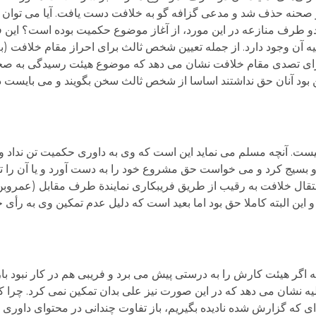
ز صحنه حذف شد و مدعی گزافه گو به خلافت دست یافت. آیا می توان از
 طرف منازعه در این مورد، از آغاز موضوع حکمیت بوده است؟ این فرض
یه آن وجود دارد. از جمله تعیین شخص ثالث برای احراز مقام خلافت (ب
برای تصدی مقام خلافت نشان می دهد که موضوع هیئت رسیدگی به 
ن بود آنان حق نداشتند اساسا از شخص ثالث سخن بگویند و می بایست
یست. آنچه مسلم می نماید این است که وی به داوری حکمیت تن نداد و
او بسیج کرد و می خواست حق مشروع خود را به دست آورد و یا آن را تقو
نتقال خلافت به رقیب از طریق فریبکاری نمایندة طرف مقابل (عمرو
 این البته کاملا حق بود اما بعید است که دلیل عدم تمکین وی به رأ
 اگر هیئت کارش را به درستی پیش می برد و فریبی هم در کار نبود با
یه نشان می دهد که در این صورت نیز علی بدان تمکین نمی کرد. چرا ک
 که گزارش شده نادیده بگیریم، باز تفاوت چندانی در محتوای داوری نه