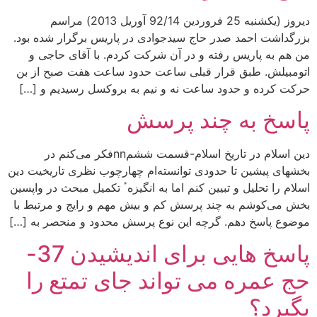
دیروز (یکشنبه 25 فروردین 92/14 آوریل 2013) مراسم
بزرگداشت احمد صدر حاج سیدجوادی در پاریس برگرار شده بود.
من هم به پاریس رفته و در آن شرکت کردم. با آقای حاجی و
اتومبیلش. طبق قرار قبلی ساعت حدود ساعت هفت صبح از بن
حرکت کرده و حدود ساعت نه و نیم به بروکسل رسیدیم و […]
پاسخ به چند پرسش
دین اسلام در تاریخ اسلام-قسمت ششمnnفکر می‌کنم در
بخشهای پیشین تا حدودی توانسته‌ام چهارچوب نظری تاریخیت دین
اسلام را تحلیل و تبیین کنم اما به انگیزهٴ تکمیل مبحث در واپسین
بخش می‌کوشم به چند پرسش کم و بیش مهم و رایج و مرتبط با
موضوع پاسخ دهم. گرچه این نوع پرسش محدود و منحصر به […]
پاسخ هایی برای اندیشیدن 37-
حج عمره می تواند جای تمتع را
بگیرد؟