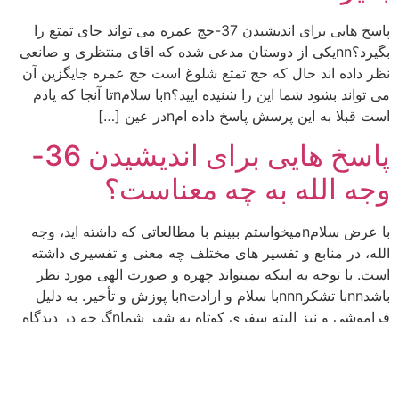
پاسخ هایی برای اندیشیدن 37-حج عمره می تواند جای تمتع را
بگیرد؟nnیکی از دوستان مدعی شده که اقای منتظری و صانعی
نظر داده اند حال که حج تمتع شلوغ است حج عمره جایگزین آن
می تواند بشود شما این را شنیده ایید؟nبا سلامnتا آنجا که یادم
است قبلا به این پرسش پاسخ داده امnدر عین […]
پاسخ هایی برای اندیشیدن 36-
وجه الله به چه معناست؟
با عرض سلامnمیخواستم ببینم با مطالعاتی که داشته اید، وجه
الله، در منابع و تفسیر های مختلف چه معنی و تفسیری داشته
است. با توجه به اینکه نمیتواند چهره و صورت الهی مورد نظر
باشدnnبا تشکرnnnبا سلام و ارادتnبا پوزش و تأخیر. به دلیل
فراموشی و نیز البته سفری کوتاه به شهر شماnگرچه در دیدگاه
[…]
پژوهش‌گر تاریخ اسلام