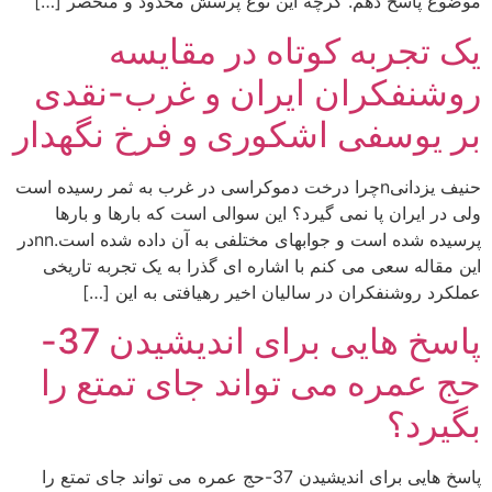
موضوع پاسخ دهم. گرچه این نوع پرسش محدود و منحصر […]
یک تجربه کوتاه در مقایسه
روشنفکران ایران و غرب-نقدی
بر یوسفی اشکوری و فرخ نگهدار
حنیف یزدانیnچرا درخت دموکراسی در غرب به ثمر رسيده است
ولی در ايران پا نمی گيرد؟ اين سوالی است که بارها و بارها
پرسيده شده است و جوابهای مختلفی به آن داده شده است.nnدر
اين مقاله سعی می کنم با اشاره ای گذرا به يک تجربه تاريخی
عملکرد روشنفکران در ساليان اخير رهيافتی به اين […]
پاسخ هایی برای اندیشیدن 37-
حج عمره می تواند جای تمتع را
بگیرد؟
پاسخ هایی برای اندیشیدن 37-حج عمره می تواند جای تمتع را