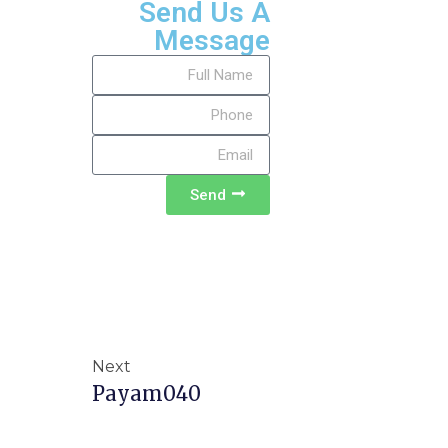
Send Us A
Message
Send
Next
Payam040