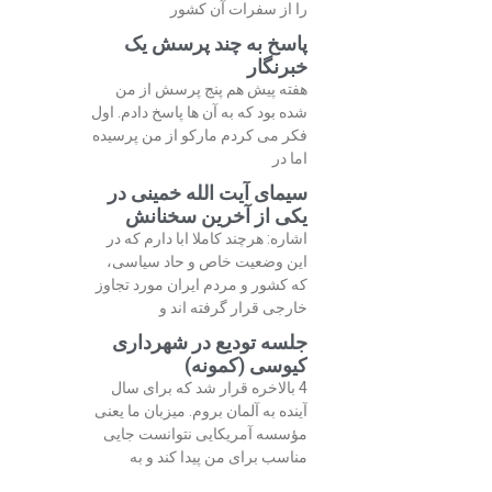
را از سفرات آن کشور
پاسخ به چند پرسش یک
خبرنگار
هفته پیش هم پنج پرسش از من
شده بود که به آن ها پاسخ دادم. اول
فکر می کردم مارکو از من پرسیده
اما در
سیمای آیت الله خمینی در
یکی از آخرین سخنانش
اشاره: هرچند کاملا ابا دارم که در
این وضعیت خاص و حاد سیاسی،
که کشور و مردم ایران مورد تجاوز
خارجی قرار گرفته اند و
جلسه تودیع در شهرداری
کیوسی (کمونه)
4 بالاخره قرار شد که برای سال
آینده به آلمان بروم. میزبان ما یعنی
مؤسسه آمریکایی نتوانست جایی
مناسب برای من پیدا کند و به