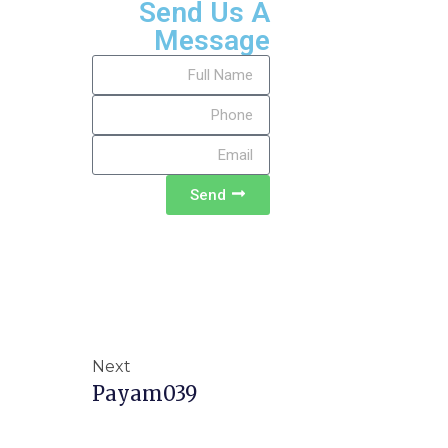
Send Us A
Message
Send
Next
Payam039