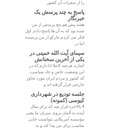
را از سفرات آن کشور
پاسخ به چند پرسش یک
خبرنگار
هفته پیش هم پنج پرسش از من
شده بود که به آن ها پاسخ دادم. اول
فکر می کردم مارکو از من پرسیده
اما در
سیمای آیت الله خمینی در
یکی از آخرین سخنانش
اشاره: هرچند کاملا ابا دارم که در
این وضعیت خاص و حاد سیاسی،
که کشور و مردم ایران مورد تجاوز
خارجی قرار گرفته اند و
جلسه تودیع در شهرداری
کیوسی (کمونه)
4 بالاخره قرار شد که برای سال
آینده به آلمان بروم. میزبان ما یعنی
مؤسسه آمریکایی نتوانست جایی
مناسب برای من پیدا کند و به