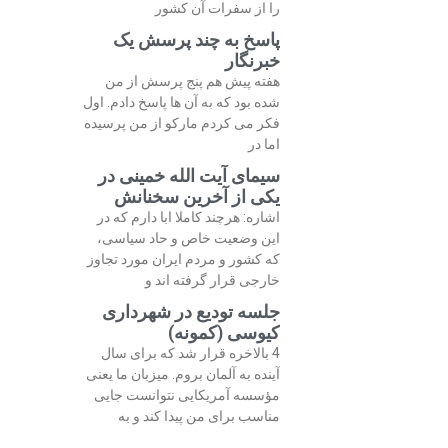
را از سفرات آن کشور
پاسخ به چند پرسش یک
خبرنگار
هفته پیش هم پنج پرسش از من
شده بود که به آن ها پاسخ دادم. اول
فکر می کردم مارکو از من پرسیده
اما در
سیمای آیت الله خمینی در
یکی از آخرین سخنانش
اشاره: هرچند کاملا ابا دارم که در
این وضعیت خاص و حاد سیاسی،
که کشور و مردم ایران مورد تجاوز
خارجی قرار گرفته اند و
جلسه تودیع در شهرداری
کیوسی (کمونه)
4 بالاخره قرار شد که برای سال
آینده به آلمان بروم. میزبان ما یعنی
مؤسسه آمریکایی نتوانست جایی
مناسب برای من پیدا کند و به