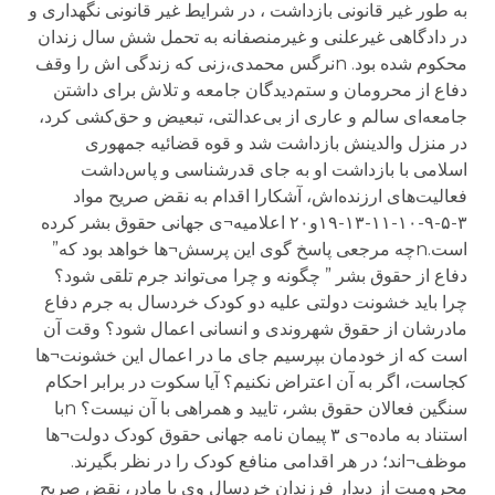
به طور غیر قانونی بازداشت ، در شرایط غیر قانونی نگهداری و
در دادگاهی غیرعلنی و غیرمنصفانه به تحمل شش سال زندان
محکوم شده بود. nنرگس محمدی،زنی که زندگی اش را وقف
دفاع از محرومان و ستم‌دیدگان جامعه و تلاش برای داشتن
جامعه‌ای سالم و عاری از بی‌عدالتی، تبعیض و حق‌کشی کرد،
در منزل والدینش بازداشت شد و قوه قضائیه جمهوری
اسلامی با بازداشت او به جای قدرشناسی و پاس‌داشت
فعالیت‌های ارزنده‌اش، آشکارا اقدام به نقض صریح مواد
۳-۵-۹-۱۰-۱۱-۱۳-۱۹و۲۰ اعلامیه¬ی جهانی حقوق بشر کرده
است.nچه مرجعی پاسخ گوی این پرسش¬ها خواهد بود که”
دفاع از حقوق بشر ” چگونه و چرا می‌تواند جرم تلقی شود؟
چرا باید خشونت دولتی علیه دو کودک خردسال به جرم دفاع
مادرشان از حقوق شهروندی و انسانی اعمال شود؟ وقت آن
است که از خودمان بپرسیم جای ما در اعمال این خشونت¬ها
کجاست، اگر به آن اعتراض نکنیم؟ آیا سکوت در برابر احکام
سنگین فعالان حقوق بشر، تایید و همراهی با آن نیست؟ nبا
استناد به ماده¬ی ۳ پیمان نامه جهانی حقوق کودک دولت¬ها
موظف¬اند؛ در هر اقدامی منافع کودک را در نظر بگیرند.
محرومیت از دیدار فرزندان خردسال وی با مادر، نقض صریح