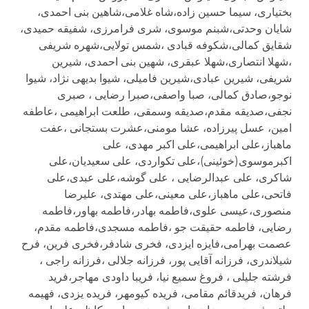
بختیاری، سیما حسین زاده،شاه غلامی،شاهین بنی احمدی،
شایان وحدتی،شبنم موسوی، شری فرامرزی، شفیقه حمیدی،
شقایق کمالی،شکوفه قبادی ،شمس تولایی،شهره شریفی
،شهلا انتصاری،شهلا عبقری، شهین بنی احمدی، شیرین
شریفی، شیرین عبادی،شیرین فامیلی، شیوا بدیهی نژاد، شیوا
نوجو،صادق کمالی، صبا واصفی،صبرا رضایی ، صبری
نجفی،صدیقه مقدم،صدیقه وسمقی، طلعت ابراهیمی ،عاطفه
امین، عسل پیرزاده، عشا مومنی،عشرت بستجانی ،عفت
ماهباز،علی ابراهیمی،علی اکبر مهدی، علی
اکبرموسوی(خوئینی)،علی تکواردی، علی سعیدیان،علی‌
شاکری، علی عبدالرضایی ، علی گوشه،علی عبدی،علی
فاتحی،علی ماهباز،علی معینی،علی مهتدی، علیرضا
منصوری،عیسی علوی،فاطمه بهادر،فاطمه بهاور،فاطمه
رضایی، فاطمه حقیقت جو ،فاطمه مسجدی،فاطمه مقدم،
عصمت بهرامی،فایزه ایزدی، فخری شادفر،فخری فرین، فرح
شیلاندری، فرزانه آقایی پور، فرزانه جلالی ،فرزانه راجی ،
فرشته جلیلی ، فروغ سمیع نیا، فریبا داودی مهاجر،فرید
فرهان، فریدقائم مقامی، فریده کیومهر، فریده یزدی، فهیمه