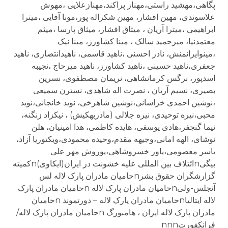
پگاهى،مهشید راستی،مهناز پراکند،مهنازعلایی ،مهوش
علاسوندی، مهین افشار، مهین شکراله پور،مونا آقایی ،میترا
ابراهیمی ،میترا آریان ، میثاق افشار، میثاق پارسا ،میثم
معتمدنیا، میرحمید سالک ، مینا کشاورز، مینا نیک
،مینوایرانمنش، نادر احسنی ،ناهید قاسمی، ناهیدانتصاری، ناهید
جعفری،ناهید حسینی ،ناهید کشاورز، ناهید میرحاج ،نجیبه
اسدپور، نرگس کرمانشاهی، نریمان مصطفوی، نسرین
بصیری، نسیم آریان ، نصرت اله شاهدی، نسترن سمیعی
،نوشین احمدی خراسانی،نوشین شاهرخی، نوید خانجانی،نوید
محبی،نیره توحیدی، نیره جلالی (مادربهکیش) ، نیکزاد زنگنه،
نیما گنجفر،هادی یوسفی، هایده کاظمی، هدا امینیان، هلن
نوشای، الهه امانی،وجیهه مقدم،وحیده محمودی،ویکتوریا آزاد،
یاسر معصومی،یاور خسروشاهی،یوروش مهر علی
بیگیnائتلاف بین المللی علیه خشونت در ایران(ایکاوی)nکمیته
گزارشگران حقوق بشرnحامیان مادران پارک لاله لس
آنجلس-ولیnحامیان مادران پارک لاله nحامیان مادران پارک
لاله ایتالیاnحامیان مادران پارک لاله – دورتموند nحامیان
مادران پارک لاله ایران ، هامبورگ nحامیان مادران پارک لاله/
فرانکفورتnnn