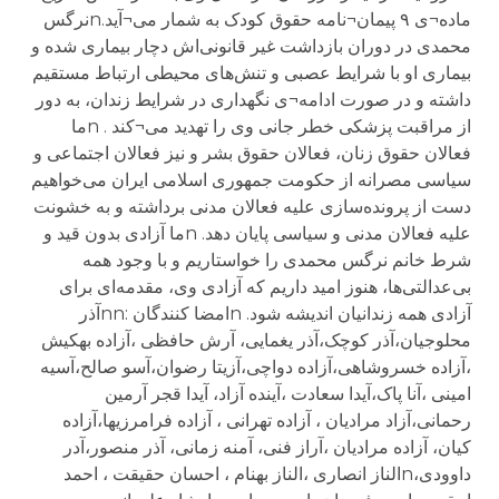
ماده¬ی ۹ پیمان¬نامه حقوق کودک به شمار می¬آید.nنرگس
محمدی در دوران بازداشت غیر قانونی‌اش دچار بیماری شده و
بیماری او با شرایط عصبی و تنش‌های محیطی ارتباط مستقیم
داشته و در صورت ادامه¬ی نگهداری‌ در شرایط زندان، به دور
از مراقبت پزشکی خطر جانی وی را تهدید می¬کند . nما
فعالان حقوق زنان، فعالان حقوق بشر و نیز فعالان اجتماعی و
سیاسی مصرانه از حکومت جمهوری اسلامی ایران می‌خواهیم
دست از پرونده‌سازی علیه فعالان مدنی برداشته و به خشونت
علیه فعالان مدنی و سیاسی پایان دهد. nما آزادی بدون قید و
شرط خانم نرگس محمدی را خواستاریم و با وجود همه
بی‌عدالتی‌ها، هنوز امید داریم که آزادی وی، مقدمه‌ای برای
آزادی همه زندانیان اندیشه شود. nامضا کنندگان :nnآذر
محلوجیان،آذر کوچک،آذر یغمایی، آرش حافظی ،آزاده بهکیش
،آزاده خسروشاهی،آزاده دواچی،آزیتا رضوان،آسو صالح،آسیه
امینی ،آنا پاک،آیدا سعادت ،آینده آزاد، آیدا قجر آرمین
رحمانی،آزاد مرادیان ، آزاده تهرانی ، آزاده فرامرزیها،آزاده
کیان، آزاده مرادیان ،آراز فنی، آمنه زمانی، آذر منصور،آدر
داوودی،nالناز انصاری ،الناز بهنام ، احسان حقیقت ، احمد