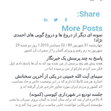
Share:
More Posts
نمونه ای دیگر از دروغ ها و دروغ گویی های احمدی
نژاد!
چهارشنبه 31 شهریور 89 / 22 سپتامبر 2010 1 روز دو شنبه 29
شهریور به رم رفتم و ویزای آلمان را از سفرات آن کشور
پاسخ به چند پرسش یک خبرنگار
هفته پیش هم پنج پرسش از من شده بود که به آن ها پاسخ دادم. اول
فکر می کردم مارکو از من پرسیده اما در
سیمای آیت الله خمینی در یکی از آخرین سخنانش
اشاره: هرچند کاملا ابا دارم که در این وضعیت خاص و حاد سیاسی،
که کشور و مردم ایران مورد تجاوز خارجی قرار گرفته اند و
جلسه تودیع در شهرداری کیوسی (کمونه)
4 بالاخره قرار شد که برای سال آینده به آلمان بروم. میزبان ما یعنی
مؤسسه آمریکایی نتوانست جایی مناسب برای من پیدا کند و به