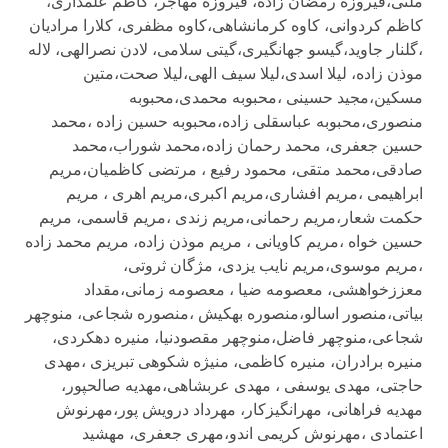
ملتی،فیروزه رمضان زاده، فیروزه مهاجر، کاظم علمداری،
کاظم کردوانی، کاوه کرمانشاهی،کاوه مظفری، کلارا مرادیان
،گلنار جاوید،گیسو جهانگیری،گیتی سلامی، لادن نصرالهی، لاله
موذن زاده، لیلا اسدی،لیلا سیف الهی،لیلا صحت،متین
مسکین،مجید حسینی ،محبوبه محمدی،محبوبه
منصوری،محبوبه عباسقلی زاده،محبوبه حسین زاده ،محمد
حسین جعفری، محمد رحمان زاده،محمد شوراب،محمد
صادقی،محمد متقی، محمود رفیع ، مرتضی کاظمیان،مریم
ابراهیمی ،مریم افشاری،مریم اکبری،مریم اهری ، مریم
حکمت شعار،مریم رحمانی،مریم زندی ،مریم قاسمی، مریم
حسین خواه ،مریم کاویانی ، مریم موذن زاده، مریم محمد زاده
،مریم موسوی،مریم نایب یزدی، مژگان ثروتی،
معززخواهشی، معصومه ضیا ، معصومه زمانی،مقداد
بیاتی،منصور اسالو،منصوره بهکیش ،منصوره شجاعی، منوچهر
شجاعی،منوچهر فاضل،منوچهر مقصودنیا، منیره دهکردی،
منیره برادران، منیره کاظمی، منیژه شکوهی تبریزی ،مهدی
حاجتی، مهدی یوسفی ، مهدی عربشاهی،مهدیه صالحپور،
مهدیه فراهانی، مهرانگیزکار، مهرداد درویش پور،مهرنوش
اعتمادی ،مهرنوش کریمی اندو،مهری جعفری، مهشید