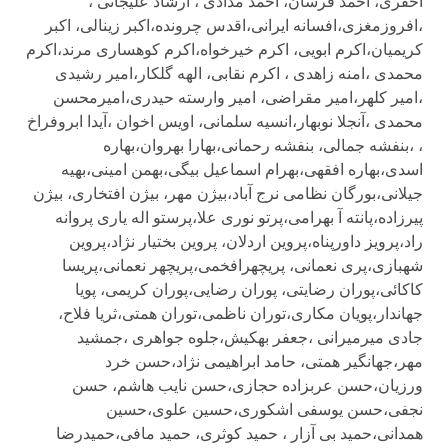
احقری، احمد فرسان، احمد مدادی ، ارشاد علیجانی ،
،افروزمغزی،افسانه ایرانی،اقدس چرونده،اکبر زینالی، اکبر
کریمیان،اکرم ابویی، اکرم خیرخواه،اکرم کوهساری مرند،اکرم
محمدی ،امنه زاهدی ، اکرم نقابی، الهه گلکار،امیر رشیدی
،امیر کلهر،امیر مقراضی، امیر وارسته حیدری،امیرمحسن
محمدی ،آنجلا نوبهار،انسیه سلمانی، اویس اخوان ،آیدا ابروفراخ
، ،بنفشه جمالی، بنفشه رحمانی،بهارا بهروان،بهاره
اسدی،بهاره افقهی،بهرام اسماعیل بیگی،بهمن امینی،بهیه
جیلانی،بورگان نظامى نرج آباد،بیژن مهر، بیژن افتخاری، بیژن
پیرزاده،پانته آ بهرامی،پرتو نوری علا،پرستو اله یاری پروانه
راد،پرویز داورپناه،پروین اردلان، پروین بختیار نژاد،پروین
شهبازی،پری نعمانی، پریچهرافخمی،پریچهر نعمانی،پریسا
کاکائی،پوران رضایتی، پوران رضایی،پوران کریمی، پویا
جهاندار،پویان مکاری،توران ناظمی،توران همتی،ثریا فلاح،
جادی میرمیرانی ،جعفر بهکیش،جلوه جواهری ،جمشید
مهر،جهانگیر همتی، حامد ابراهیمی نژاد،حسن خرد
ورزیان،حسن عربزاده حجازی،حسن نایب هاشم، حسن
نجفی،حسن یوسفی اشکوری،حسین علوی،حسین
همدانی،حمید بی آزار ، حمید کوثری، حمید مافی،حمیدرضا