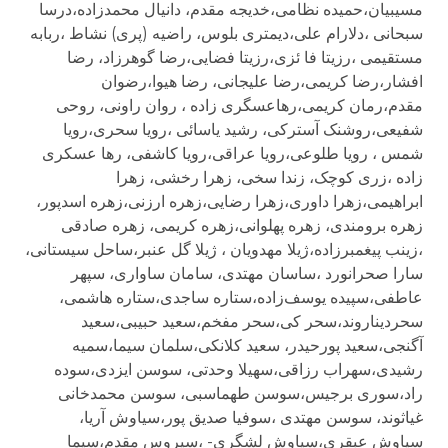
مسیبیان،حمیده نظامی،خدیجه مقدم، دانیال محمدزاده،درسا
سبحانی ،دلارام علی،دیمتری بلوس، راضیه (پری) نشاط ،ربابه
مستقیمی ،رزیتا فا ئزی،رزیتا فضایی،رضا گوهرزاد، رضا
افشار،رضا کریمی،رضا علیجانی، رضا هیوا،رضوان
مقدم،رمان کریمی،رهاعسگری زاده ، روان راونی، روحی
شفیعی،روشنک آسترکی، رشید یاسائی ،رویا سحری،رویا
شمس ، رویا طلوعی،رویا عراقی،رویا کاشفی، رها عسکری
زاده ،زری کوچک، زندا سخی، زهرا رخشی، زهرا
ابراهیمی،زهرا داوری،زهرا رضایی،زهره ارزنی،زهره اسدپور،
زهره برومندی، زهره پهلوانی،زهره کریمی، زهره صادقی
،زینب پیغمبرزاده،ژیلا مهدویان ، ژیلا گل عنبر،ساحل سیستانی،
سارا صحرانورد ،ساسان مهتدی، سامان ساواری، سپهر
عاطفی،سپیده یوسف‌زاده،ستاره ساجدی،ستاره هاشمی،
سحردیناروند،سحر کی،سحر مفخم،سعید حبیبی،سعید
آگنجی،سعید پورحیدر، سعید کلانکی،سلمان سیما،سمیه
رشیدی،سهراب رزاقی،سهیلا وحدتی، سوسن ایزدی،سوده
راد،سوری برجیس،سوسن طهماسبی، سوسن محمدخانی
غیاثوند، سوسن مهتدی ،سوفیا صدیق پور،سیاوش آریا،
سیاوش عبقری،سیاوش لشگری- ،سیروس مقدم،سیما