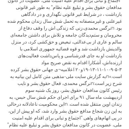
“اجتماع و تبانی برای اقدام علیه امنیت ملی، عضویت در کانون
مدافعان حقوق بشر و تبلیغ علیه نظام” به طور غیر قانونی
بازداشت ، در شرایط غیر قانونی نگهداری و در دادگاهی
غیرعلنی و غیرمنصفانه به تحمل شش سال زندان محکوم شده
بود. nنرگس محمدی،زنی که زندگی اش را وقف دفاع از
محرومان و ستم‌دیدگان جامعه و تلاش برای داشتن جامعه‌ای
سالم و عاری از بی‌عدالتی، تبعیض و حق‌کشی کرد، در منزل
والدینش بازداشت شد و قوه قضائیه جمهوری اسلامی با
بازداشت او به جای قدرشناسی و پاس‌داشت فعالیت‌های
ارزنده‌اش، آشکارا اقدام به نقض صریح مواد
۳-۵-۹-۱۰-۱۱-۱۳-۱۹و۲۰ اعلامیه¬ی جهانی حقوق بشر کرده
است.»nبه گزارش سایت ملی-مذهبی متن کامل این بیانیه به
شرح زیر است:nنرگس محمدی، فعال حقوق بشر و نایب
رئیس کانون مدافعان حقوق بشر، روز یک شنبه سوم
اردیبهشت ماه سال ۹۱ برای اجرای حکم شش سال حبس، به
زندان اوین منتقل شده است. nاین محکومیت ناعادلانه درحالی
به این زن شجاع مدافع حقوق بشر وارد شد، که او پیش از این،
در پی اتهام‌های واهی “اجتماع و تبانی برای اقدام علیه امنیت
ملی، عضویت در کانون مدافعان حقوق بشر و تبلیغ علیه نظام”