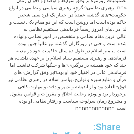
تصمیمیات روزمره بر وفق شرایط و اوضاع و احوال زمان.
nn4- رهبری نظامیnگرچه رهبری سیاسی و نظامی در انواع
حکومت¬های گذشته عمدتاً در اختیار یک فرد یعنی شخص
حاکم بوده است اما روشن است که این دو مقام یکی نیست و
لذا در دنیای امروز رسماً فرماندهی مستقیم نظامی به
عالی¬ترین مقام نظامی و متخصص در امور نظامی وانهاده
شده است و حتی در روزگاران گذشته نیز غالباً چنین بوده
است. پیامبر اسلام در طول ده سال حاکمیت خود در مدینه
فرماندهی و رهبری مستقیم سپاه اسلام را بر عهده داشت، هر
چند که خود همیشه در درگیری¬ها و جنگها شرکت نداشت اما
فرماندهی عالی در اختیار خود او بود.nبر وفق گزارش¬های
قرآن و منابع سیره و تواریخ، پیامبر اسلام در رهبری نظامی نیز
فوق¬العاده بود و از اندیشه و تدبیر و دقت و مهارت کافی
برخوردار بود و بویژه رعایت اخلاق و مقررات و قوانین مقبول
و مشروع زمان سرلوحه سیاست و رفتار نظامی او بوده
است. nnnnnnnnnnnn
Share: