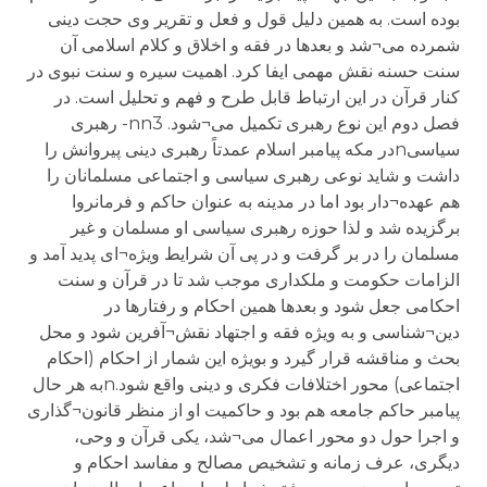
بوده است. به همین دلیل قول و فعل و تقریر وی حجت دینی
شمرده می¬شد و بعدها در فقه و اخلاق و کلام اسلامی آن
سنت حسنه نقش مهمی ایفا کرد. اهمیت سیره و سنت نبوی در
کنار قرآن در این ارتباط قابل طرح و فهم و تحلیل است. در
فصل دوم این نوع رهبری تکمیل می¬شود. nn3- رهبری
سیاسیnدر مکه پیامبر اسلام عمدتاً رهبری دینی پیروانش را
داشت و شاید نوعی رهبری سیاسی و اجتماعی مسلمانان را
هم عهده¬دار بود اما در مدینه به عنوان حاکم و فرمانروا
برگزیده شد و لذا حوزه رهبری سیاسی او مسلمان و غیر
مسلمان را در بر گرفت و در پی آن شرایط ویژه¬ای پدید آمد و
الزامات حکومت و ملکداری موجب شد تا در قرآن و سنت
احکامی جعل شود و بعدها همین احکام و رفتارها در
دین¬شناسی و به ویژه فقه و اجتهاد نقش¬آفرین شود و محل
بحث و مناقشه قرار گیرد و بویژه این شمار از احکام (احکام
اجتماعی) محور اختلافات فکری و دینی واقع شود.nبه هر حال
پیامبر حاکم جامعه هم بود و حاکمیت او از منظر قانون¬گذاری
و اجرا حول دو محور اعمال می¬شد، یکی قرآن و وحی،
دیگری، عرف زمانه و تشخیص مصالح و مفاسد احکام و