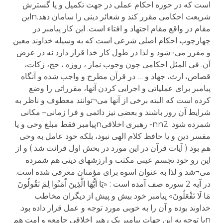
است که در حوزه احکام عملی در جهت تکمیل و یا گسترش
شریعت احکامی مقرر کند و شعائر دینی را سامان دهد.nاین
مقام در واقع مقام اجتهاد و افتاء است. این کار پیامبر در
چهارچوب احکام اصلی شرعی است که به وسیله خداوند معین
و مقرر می¬شود و لذا در طول کار خدا قرار دارد نه در عرض
آن. فی المثل احکامی چون وجوب نماز ، روزه ، حج، زکات،
قصاص، ارث، جهاد و … در قرآن مطرح و واجب شده و آنگاه
پیامبر برای عملیاتی و اجرایی کردن آنها، مقرراتی را وضع
کرده است که البته برخی از آنها می¬توانند معطوف و ناظر به
شرایط آن روز باشند و بعضی نیز دائمی و فرا زمانی– مکانی
شمرده شود. nn2- رهبری اخلاقیnپیامبر فقط مبلغ وحی و یا
مفسر دین و یا حافظ کلام الهی نبود، بلکه خود عامل به وحی
هم بود ( آیات قرآن در این مورد در بخش اول قرائت شد ) و از
این رو خود تجسم عینی مکتب و ارزشهای دینی هم شمرده
می¬شد و لذا به عنوان اسوه برای مؤمنان معرفی شده است.
در آیه 2 سوره صف آمده است : «يَا أَيُّهَا الَّذِينَ آَمَنُوا لِمَ تَقُولُونَ
مَا لَا تَفْعَلُونَ» پیامبر خود بیش و پیش از دیگران مخاطب
خداوند بوده و آن را به خوبی مورد توجه و عمل قرار داده بود.
nبا توجه به این جهات پیامبر یک رهبر اخلاقی جامعه و امت هم