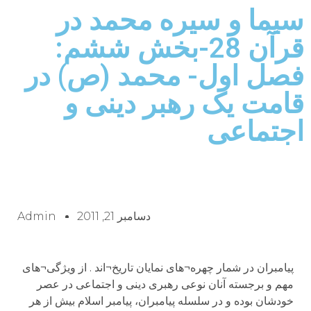
سیما و سیره محمد در
قرآن 28-بخش ششم:
فصل اول- محمد (ص) در
قامت یک رهبر دینی و
اجتماعی
دسامبر 21, 2011
Admin
پیامبران در شمار چهره¬های نمایان تاریخ¬اند . از ویژگی¬های
مهم و برجسته آنان نوعی رهبری دینی و اجتماعی در عصر
خودشان بوده و در سلسله پیامبران، پیامبر اسلام بیش از هر