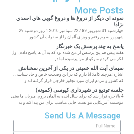
More Posts
نمونه ای دیگر از دروغ ها و دروغ گویی های احمدی
نژاد!
چهارشنبه 31 شهریور 89 / 22 سپتامبر 2010 1 روز دو شنبه 29
شهریور به رم رفتم و ویزای آلمان را از سفرات آن کشور
پاسخ به چند پرسش یک خبرنگار
هفته پیش هم پنج پرسش از من شده بود که به آن ها پاسخ دادم. اول
فکر می کردم مارکو از من پرسیده اما در
سیمای آیت الله خمینی در یکی از آخرین سخنانش
اشاره: هرچند کاملا ابا دارم که در این وضعیت خاص و حاد سیاسی،
که کشور و مردم ایران مورد تجاوز خارجی قرار گرفته اند و
جلسه تودیع در شهرداری کیوسی (کمونه)
4 بالاخره قرار شد که برای سال آینده به آلمان بروم. میزبان ما یعنی
مؤسسه آمریکایی نتوانست جایی مناسب برای من پیدا کند و به
Send Us A Message