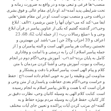
منصب¬ها فرعی و تبعی بوده و در واقع به ضرورت زمانه و
تحت شرایطی پدید آمده¬اند. او دارای مقام عالی و فوق بشری
دریافت وحی و منصب نبوت است. او در این مقام نقش¬هایی
ایفا می¬کند که می¬توان آنها را چنین برشمرد :nالف : ابلاغ
وحیnدر گذشته گفتیم که یکی از عناوین پیامبر در قرآن ابلاغ
وحی و یا «مبلغ رسالات رب» ( از جمله آیات 62، 68، 23
اعراف و 39 احزاب و28 جن ) می¬باشد. این مهمترین و
نخستین رسالت هر پیامبر الهی است و البته پیامبران و ( از
جمله پیامبر اسلام ) آن را به درستی و با امانت و وفاداری
کامل به پایان برده¬اند.nب : آموزش وحیnگام دوم در انجام
رسالت و نبوت، آموزش وحی و آشنا کردن مردمان با متن
کلام و پیام الهی است. پیامبر اسلام با دقت و پشتکار و
مداومت این وظیفه را نیز به خوبی انجام داده است.nج : حفظ
و حراست وحیnگام بعدی حفاظت و پاسداری از متن وحی و
قرآن است که با همت و تلاش پیامبر اسلام به انجام رسیده
است. کتابت کلام الهی به وسیله کاتبان وحی، نظارت دقیق بر
کار کاتبان، حفظ قرآن به وسیله مردم بویژه حفاظ و به
گفته¬ای مرتب کردن آیات پراکنده و تعیین جای آیات مختلف