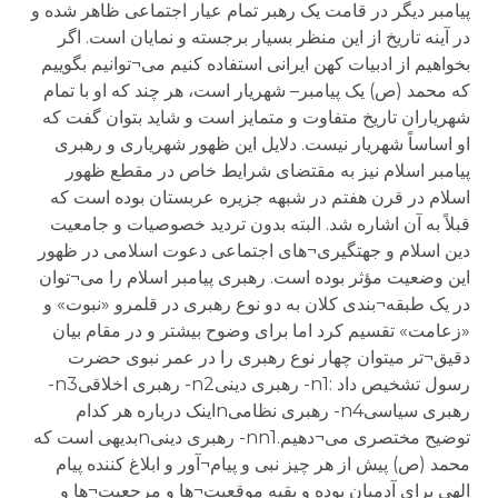
پیامبر دیگر در قامت یک رهبر تمام عیار اجتماعی ظاهر شده و
در آینه تاریخ از این منظر بسیار برجسته و نمایان است. اگر
بخواهیم از ادبیات کهن ایرانی استفاده کنیم می¬توانیم بگوییم
که محمد (ص) یک پیامبر– شهریار است، هر چند که او با تمام
شهریاران تاریخ متفاوت و متمایز است و شاید بتوان گفت که
او اساساً شهریار نیست. دلایل این ظهور شهریاری و رهبری
پیامبر اسلام نیز به مقتضای شرایط خاص در مقطع ظهور
اسلام در قرن هفتم در شبهه جزیره عربستان بوده است که
قبلاً به آن اشاره شد. البته بدون تردید خصوصیات و جامعیت
دین اسلام و جهتگیری¬های اجتماعی دعوت اسلامی در ظهور
این وضعیت مؤثر بوده است. رهبری پیامبر اسلام را می¬توان
در یک طبقه¬بندی کلان به دو نوع رهبری در قلمرو «نبوت» و
«زعامت» تقسیم کرد اما برای وضوح بیشتر و در مقام بیان
دقیق¬تر میتوان چهار نوع رهبری را در عمر نبوی حضرت
رسول تشخیص داد :n1- رهبری دینیn2- رهبری اخلاقیn3-
رهبری سیاسیn4- رهبری نظامیnاینک درباره هر کدام
توضیح مختصری می¬دهیم.nn1- رهبری دینیnبدیهی است که
محمد (ص) پیش از هر چیز نبی و پیام¬آور و ابلاغ کننده پیام
الهی برای آدمیان بوده و بقیه موقعیت¬ها و مرجعیت¬ها و