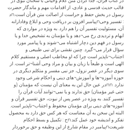
در کتاب قرآن، جدا کردن متن کلام وحیانی با سخنان نبوی در
قالب حدیث قدسی و عادی، از اقدامات مهم و ماندگار حضرت
رسول در بخش حفظ و حراست از اصالت متن قرآن است.nد
: تفسیر وحیnپیامبر افزون بر دریافت وحی و ابلاغ وفادارانه
آن، مسئولیت تفسیر آن را هم دارد. به ویژه در مواردی که
ابهام و تردیدی رخ می¬دهد و یا مؤمنان به تشخیص خدا و یا
رسول در فهم دین دچار اشتباه می¬شوند و یا پیامبر مورد
سؤال قرار می¬گیرد. چنین نقشی برای نبی طبیعی و
اجتناب¬ناپذیر است چرا که او مخاطب اصلی و مستقیم کلام
الهی است و طبعاً با زبان و بیان و مراد وحی آشنا¬تر است. از
سوی دیگر در عصر نزول، جز نبی مفسر و متکلم دیگری در
حوزه آموزه¬ها و آموزش¬های دینی و احکام شرعی وجود
ندارد. nnدر عین حال این به معنای آن نیست که مؤمنان (و
حتی غیر مؤمنان) حق ندارند و یا نمی¬توانند آیات قرآن را
تفسیر کنند. به ویژه در عصر پس از نبوت، حق تفسیر قرآن و
آموزه¬های دینی برای مؤمنان محفوظ و اجتناب¬ناپذیر است.
البته این سخن به آن معناست که هر کس حق دارد به محصول
تفکر و اندیشه خود عمل کند.nح : تکمیل و بسط احکام
شریعتnپیامبر در مقام شارع از این وظیفه و حق برخوردار