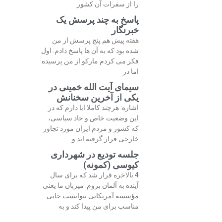
را از سفرات آن کشور
پاسخ به چند پرسش یک
خبرنگار
هفته پیش هم پنج پرسش از من
شده بود که به آن ها پاسخ دادم. اول
فکر می کردم مارکو از من پرسیده
اما در
سیمای آیت الله خمینی در
یکی از آخرین سخنانش
اشاره: هرچند کاملا ابا دارم که در
این وضعیت خاص و حاد سیاسی،
که کشور و مردم ایران مورد تجاوز
خارجی قرار گرفته اند و
جلسه تودیع در شهرداری
کیوسی (کمونه)
4 بالاخره قرار شد که برای سال
آینده به آلمان بروم. میزبان ما یعنی
مؤسسه آمریکایی نتوانست جایی
مناسب برای من پیدا کند و به