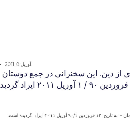
آوریل 8, 2011
ى از دين. اين سخنرانى در جمع دوستان ا
ل ۲۰۱۱ ایراد گرديده است.