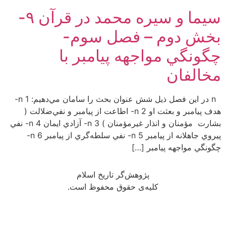
سیما و سیره محمد در قرآن ۹-
بخش دوم – فصل سوم-
چگونگي مواجهه پيامبر با
مخالفان
n در اين فصل ذيل شش عنوان بحث را سامان مي‌دهيم: n 1-
هدف پيامبر و بعثت او n 2- اطاعت از پيامبر و نفي‌‌ضلالت (
بشارت مؤمنان و انذار غيرمؤمنان ) n 3- آزادي ايمان n 4- نفي
پيروي جاهلانه از پيامبر n 5- نفي سلطه‌گري از پيامبر n 6-
چگونگي مواجهه پيامبر […]
پژوهش‌گر تاریخ اسلام
کلیه‌ی حقوق محفوظ است.