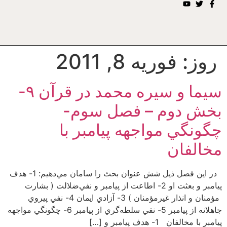
روز:
فوریه 8, 2011
سیما و سیره محمد در قرآن ۹-
بخش دوم – فصل سوم-
چگونگي مواجهه پيامبر با
مخالفان
در اين فصل ذيل شش عنوان بحث را سامان مي‌دهيم: 1- هدف
پيامبر و بعثت او 2- اطاعت از پيامبر و نفي‌‌ضلالت ( بشارت
مؤمنان و انذار غيرمؤمنان ) 3- آزادي ايمان 4- نفي پيروي
جاهلانه از پيامبر 5- نفي سلطه‌گري از پيامبر 6- چگونگي مواجهه
پيامبر با مخالفان 1- هدف پيامبر و […]