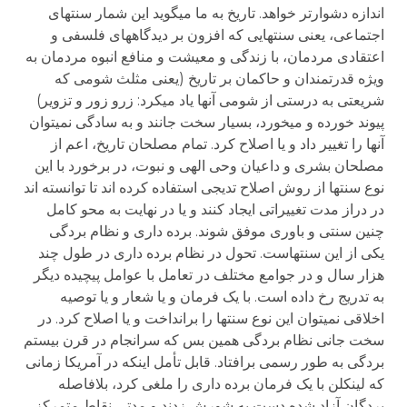
اندازه دشوارتر خواهد. تاریخ به ما می­گوید این شمار سنت­های
اجتماعی، یعنی سنت­هایی که افزون بر دیدگاه­های فلسفی و
اعتقادی مردمان، با زندگی و معیشت و منافع انبوه مردمان به
ویژه قدرتمندان و حاکمان بر تاریخ (یعنی مثلث شومی که
شریعتی به درستی از شومی آنها یاد می­کرد: زرو زور و تزویر)
پیوند خورده و می­خورد، بسیار سخت جانند و به سادگی نمی­توان
آنها را تغییر داد و یا اصلاح کرد. تمام مصلحان تاریخ، اعم از
مصلحان بشری و داعیان وحی الهی و نبوت، در برخورد با این
نوع سنت­ها از روش اصلاح تدیجی استفاده کرده اند تا توانسته اند
در دراز مدت تغییراتی ایجاد کنند و یا در نهایت به محو کامل
چنین سنتی و باوری موفق شوند. برده داری و نظام بردگی
یکی از این سنت­هاست. تحول در نظام برده داری در طول چند
هزار سال و در جوامع مختلف در تعامل با عوامل پیچیده دیگر
به تدریج رخ داده است. با یک فرمان و یا شعار و یا توصیه
اخلاقی نمی­توان این نوع سنت­ها را برانداخت و یا اصلاح کرد. در
سخت جانی نظام بردگی همین بس که سرانجام در قرن بیستم
بردگی به طور رسمی برافتاد. قابل تأمل اینکه در آمریکا زمانی
که لینکلن با یک فرمان برده داری را ملغی کرد، بلافاصله
بردگان آزاد شده دست به شورش زدند و مدتی نقاط متمرکز