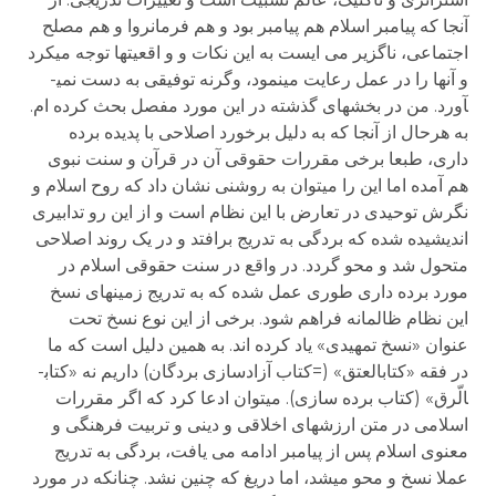
آنجا که پیامبر اسلام هم پیامبر بود و هم فرمانروا و هم مصلح
اجتماعی، ناگزیر می ­ایست به این نکات و و اقعیت­ها توجه می­کرد
و آنها را در عمل رعایت می­نمود، وگرنه توفیقی به دست نمی­
آورد. من در بخش­های گذشته در این مورد مفصل بحث کرده ام.
به هرحال از آنجا که به دلیل برخورد اصلاحی با پدیده برده
داری، طبعا برخی مقررات حقوقی آن در قرآن و سنت نبوی
هم آمده اما این را می­توان به روشنی نشان داد که روح اسلام و
نگرش توحیدی در تعارض با این نظام است و از این رو تدابیری
اندیشیده شده که بردگی به تدریج برافتد و در یک روند اصلاحی
متحول شد و محو گردد. در واقع در سنت حقوقی اسلام در
مورد برده داری طوری عمل شده که به تدریج زمینه­ای نسخ
این نظام ظالمانه فراهم شود. برخی از این نوع نسخ تحت
عنوان «نسخ تمهیدی» یاد کرده اند. به همین دلیل است که ما
در فقه «کتاب­العتق» (=کتاب آزادسازی بردگان) داریم نه «کتاب­
الّرق» (کتاب برده سازی). می­توان ادعا کرد که اگر مقررات
اسلامی در متن ارزش­های اخلاقی و دینی و تربیت فرهنگی و
معنوی اسلام پس از پیامبر ادامه می یافت، بردگی به تدریج
عملا نسخ و محو می­شد، اما دریغ که چنین نشد. چنانکه در مورد