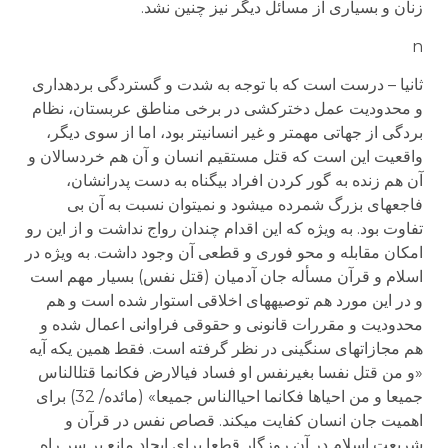
زنان و بسیاری از مسائل دیگر نیز چنین نشد.
n
ثانیا – درست است که با توجه به شدت و گستردگی برده­داری
و محدودیت عمل دخترکشی در برخی مناطق عربستان، نظام
بردگی از جهاتی مهم­تر و غیر انسانی­تر بود، اما از سوی دیگر،
واقعیت این است که قتل مستقیم انسان و آن هم خردسالان و
آن هم زنده به گور کردن افراد بی­گناه به دست پدرانشان،
فاجعه­ای بزرگ شمرده می­شود و نمی­توان نسبت به آن بی
تفاوت بود. به ویژه که این اقدام چندان رواج نداشت و از این رو
امکان مقابله و محو فوری و قطعی آن وجود داشت. به ویژه در
اسلام و قرآن مسأله جان آدمیان (قتل نفس) بسیار مهم است
و در این مورد هم توصیه­های اخلاقی استوار شده است و هم
محدودیت و مقررات قانونی و حقوقی فراوانی اعمال شده و
هم مجازات­های سنگینی در نظر گرفته است. فقط همین یکه آیه
«و من قتل نفسا بغیرنفس او فساد فی­الارض فکانما قتل­الناس
جمیعا و من احیاها فکانما احیاالناس جمیعا» (مائده/ 32) برای
اهمیت جان انسان کفایت می­کند. قصاص نفس در قرآن و
شریعت اسلام در آن روزگار قطعا برای ایجاد مانع بر سر راه