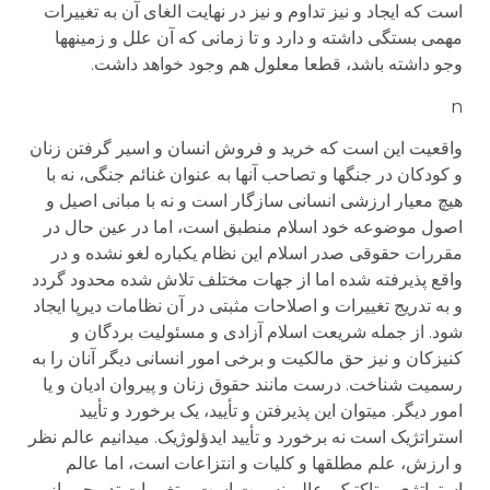
است که ایجاد و نیز تداوم و نیز در نهایت الغای آن به تغییرات
مهمی بستگی داشته و دارد و تا زمانی که آن علل و زمینه­ها
وجو داشته باشد، قطعا معلول هم وجود خواهد داشت.
n
واقعیت این است که خرید و فروش انسان و اسیر گرفتن زنان
و کودکان در جنگها و تصاحب آنها به عنوان غنائم جنگی، نه با
هیچ معیار ارزشی انسانی سازگار است و نه با مبانی اصیل و
اصول موضوعه خود اسلام منطبق است، اما در عین حال در
مقررات حقوقی صدر اسلام این نظام یکباره لغو نشده و در
واقع پذیرفته شده اما از جهات مختلف تلاش شده محدود گردد
و به تدریج تغییرات و اصلاحات مثبتی در آن نظامات دیرپا ایجاد
شود. از جمله شریعت اسلام آزادی و مسئولیت بردگان و
کنیزکان و نیز حق مالکیت و برخی امور انسانی دیگر آنان را به
رسمیت شناخت. درست مانند حقوق زنان و پیروان ادیان و یا
امور دیگر. می­توان این پذیرفتن و تأیید، یک برخورد و تأیید
استراتژیک است نه برخورد و تأیید ایدؤلوژیک. می­دانیم عالم نظر
و ارزش، علم مطلق­ها و کلیات و انتزاعات است، اما عالم
استراتژی و تاکتیک، عالم نسبیت است و تغییرات تدریجی. از