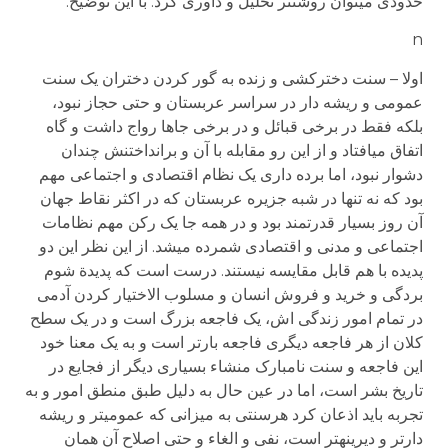
حدودی می­توان روشن­تر تحلیل و داوری کرد. با این توضیح:
n
اولا – سنت دخترکشی و زنده به گور کردن دختران یک سنت
عمومی و ریشه دار در سراسر عربستان و حتی حجاز نبود،
بلکه فقط در برخی قبائل و در برخی جاها رواج داشت و گاه
اتفاق می­افتاد و از این رو مقابله با آن و برانداختنش چندان
دشوار نبود، اما برده داری یک نظام اقتصادی و اجتماعی مهم
بود که نه تنها در شبه جزیره عربستان که در اکثر نقاط جهان
آن روز بسیار قدرتمند بود و در همه جا یک رکن مهم نظامات
اجتماعی و مدنی و اقتصادی شمرده می­شد. از این نظر این دو
پدیده با هم قابل مقایسه نیستند. درست است که پدیدة شوم
بردگی و خرید و فروش انسان و مسلوب الاختیار کردن آدمی
در تمام امور زندگی اش، یک فاجعه بزرگ است و در یک سطح
کلان از هر فاجعه دیگری فاجعه بارتر است و به یک معنا خود
این فاجعه و سنت نامبارک منشاء بسیاری دیگر از فجایع در
تاریخ بشر است، اما در عین حال به دلیل طبق منطق امور و به
تجربه باید اذعان کرد هرسنتی به میزانی که عمومی­تر و ریشه
دارتر و دیرینه­تر است، نفی و الغاء و حتی اصلاح آن همان