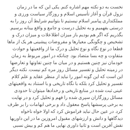
نخست به دو نکته مهم اشاره کنم. یکی این که ما در زمان
نزول قرآن و آغاز تأسیس اسلام و روزگار سیاست ورزی و
مملکت­داری پیامبر اسلام نیستیم تا بتوانیم شرایط آن روز را به
درستی بفهمیم و به تحلیل درست و جامع و واقع بینانه برسیم.
بگذریم که اگر هم بودیم باز میزان اطلاعلات و میزان درک و
تشخیص و چگونگی معیارها و مفروضات پیشینی هر یک از ماها
قطعا در نوع نگاه و نوع تحلیل و درک ما از واقعیت­ها و حوادث
متفاوت و چه بسا متضاد بود. چنانکه در امور مربوط به زمان
خودمان نیز چنین هستیم و در میان ما چنین تفاوت­ها و تعارض­ها
در زمینه تحلیل و تفسیر مسائل روز مره کم نیست. نکته دیگر
این است که این گونه امور را نباید از منظر عقاید و علم کلام
تفسیر و تحلیل کرد بلکه با نگاه تاریخی و با استناد به واقعیت­های
عینی ثبت شده در منابع تاریخی و رخدادها می­توان تا حدودی
مسائل روزگاران سپری شده را فهم و تحلیل کرد و در نهایت
به برخی پرسش­ها پاسخ معقول داد و برخی ابهامات را بر طرف
کرد. در عین حال نباید فراموش کرد که اولا خواه ناخواه
دیدگاهها و دانش و ارزش­های مقبول امروزین ما در این داوری­ها
نقش آفرین است و ثانیا داوری نهایی ما هم کم و بیش نسبی