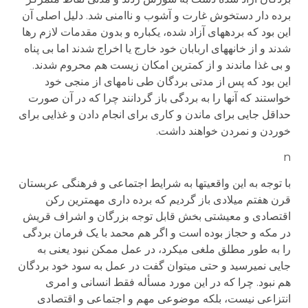
برده دار دستخوش غارت و آشوب و ناامنی شد. دلیل اصلی آن
این بود که برده­های آزاد شده، یکباره و بدون مقدمات لازم رها
شدند و از خانه­های اربابان خود خارج یا اخراج شدند اما بی پناه
و بی غذا ماندند و از کمترین امکان زیست هم محروم شدند.
این بود که پس از مدتی بردگان طی نامه­ای از منجی خود
خواستند که آنها را به بردگی باز گردانند چرا که در آن صورت
حداقل جایی برای ماندن و کاری برای انجام دادن و غذایی برای
خوردن و نمردن خواهند داشت.
n
با توجه به این واقعیت­ها به شرایط اجتماعی و فرهنگی عربستان
قرن هفتم میلادی باز گردیم که برده داری مهم­ترین رکن
اقتصادی و معیشتی بخش قابل توجه بزرگان و اشراف قریش
در مکه و حجاز بوده است و اگر هم محمد با یک فرمان بردگی
را به طور مطلق ملغی می­کرد، در عمل ممکن نبود یعنی به
جایی نمی­رسید و حتی می­توان گفت در عمل به سود خود بردگان
هم نبود. چرا که در این مورد مسأله فقط انسانی و امری
انتزاعی نیست، بلکه موضوعی مهم و اجتماعی و اقتصادی