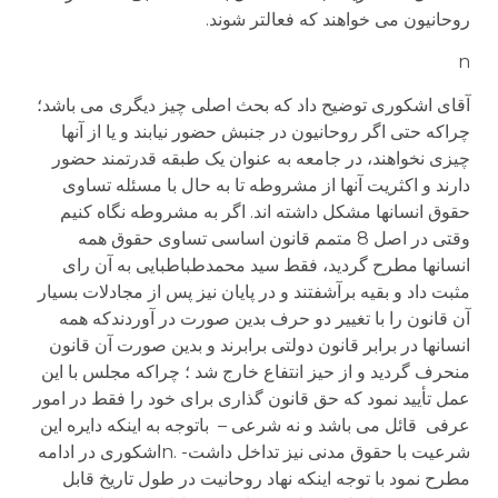
روحانیون می خواهند که فعالتر شوند.
n
آقای اشکوری توضیح داد که بحث اصلی چیز دیگری می باشد؛
چراکه حتی اگر روحانیون در جنبش حضور نیابند و یا از آنها
چیزی نخواهند، در جامعه به عنوان یک طبقه قدرتمند حضور
دارند و اکثریت آنها از مشروطه تا به حال با مسئله تساوی
حقوق انسانها مشکل داشته اند. اگر به مشروطه نگاه کنیم
وقتی در اصل 8 متمم قانون اساسی تساوی حقوق همه
انسانها مطرح گردید، فقط سید محمدطباطبایی به آن رای
مثبت داد و بقیه برآشفتند و در پایان نیز پس از مجادلات بسیار
آن قانون را با تغییر دو حرف بدین صورت در آوردندکه همه
انسانها در برابر قانون دولتی برابرند و بدین صورت آن قانون
منحرف گردید و از حیز انتفاع خارج شد ؛ چراکه مجلس با این
عمل تأیید نمود که حق قانون گذاری برای خود را فقط در امور
عرفی قائل می باشد و نه شرعی – باتوجه به اینکه دایره این
شرعیت با حقوق مدنی نیز تداخل داشت- .nاشکوری در ادامه
مطرح نمود با توجه اینکه نهاد روحانیت در طول تاریخ قابل