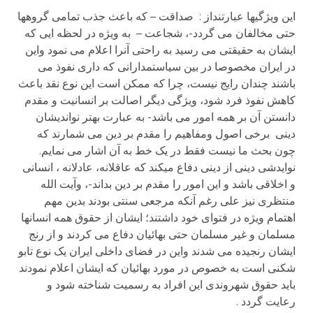
این ویژگیها عبارتنداز : صداقت – که باعث جذب تمامی گروهها
حتی مخالفان می گردد-، شجاعت – به ویژه در لحظه ایی که
ایشان به حقیقتی می رسید به راحتی آنرا اعلام می نمود واین
در ایران مخصوصا در بین سیاستمدارانی که داری نفوذ می
باشند چندان رایج نیست، چرا که ممکن است این نوع نقد باعث
کاهش نفوذ فرد شود، ویژگی دیگر اصالت بر انسانیت و مقدم
دانستن آن بر همه امور می باشد- به عبارت بهتر نواندیشان
دینی برخی اصول ومفاهیم را مقدم بر دین می شمارند که
چون بحث ما نیست فقط در یک خط به آن اشار می نمایم.
نوایدشی دینی از دینی دفاع می­کند که عاقلانه، عادلانه ، انسانی
و اخلاقی باشد و این امور را مقدم بر دین بداند-، وآیت الله
منتظری نیز علی رغم آنکه مرجعی سنتی بودند بدین مهم
اهتمام ویژه در فتوای خود داشتند؛ ایشان از حقوق همه انسانها
مسلمان و غیر مسلمان حتی بهائیان دفاع می کردند و از رنج
ایشان رنجیده می شدند واین در فضای داخلی ایران یک نوع تابو
شکنی است به خصوص در مورد بهائیان که ایشان اعلام نمودند
باید حقوق شهروندی این افراد به رسمیت شناخته شود و
رعایت گردد .