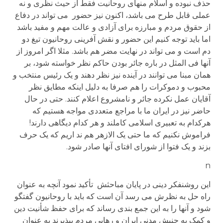
حذف نبوده و اسلام منهای روحانیت فقط از حیث نظری و نه
عملی قابل طرح می باشد، اکنون نیز حضور می تواند در دفاع
از حقوق مردم و مبارزه برای آزادی و عالت مهم و مفید باشد
اما باید توجه کنیم این حضور و نقش آفرینی روحانیون تیغ دو
دم است و می تواند در نهایت مضر هم باشد. مثلا اگر امروز از
آنها فی المثل در باره جائر بودن حاکم نظر خواسته شود، بر
همان مبنا می توانند در آینده نیز نظر دهند و یک رئیس منتخب و
محبوب و دموکرات را هم صرفا به دلیل اینکه مطایق نظر
آقایان عمل نکرده جائر و نامشروع اعلام کنند. حتی در حال
حاضر نیز در ایران ما با مراجع متعددی مواجه هستیم که
هرکدام به تعبیری اسلامی کاملند و هر کدام دیگاهی دارند!
فراموش نکنیم که ما حتی یک الازهر هم ند اریم که یک حرف
بزند و یک فتوا از شورای افتای آنها صادر شود.
n
این روشنفکر دینی در پایان مباحثش تأکید نمود آنچه به عنوان
راه حل به نظرش می رسد آن است که باید با روحانیون گفتگو
شود و آنها را به این جمع بندی رساند که برای حفظ شأنیت دین
و کمک به جنبش مدنی ایران و رهایی مردم بپذیرند به عنوان