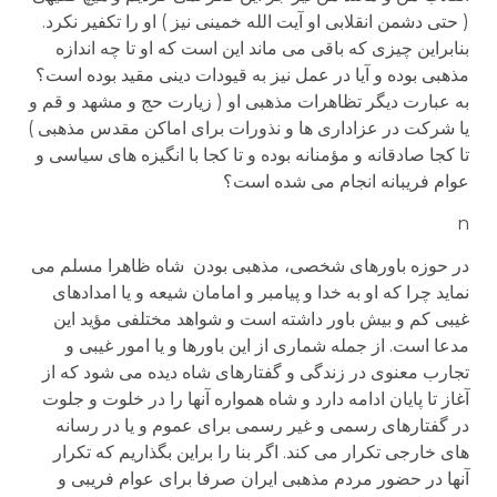
( حتی دشمن انقلابی او آیت الله خمینی نیز ) او را تکفیر نکرد.
بنابراین چیزی که باقی می ماند این است که او تا چه اندازه
مذهبی بوده و آیا در عمل نیز به قیودات دینی مقید بوده است؟
به عبارت دیگر تظاهرات مذهبی او ( زیارت حج و مشهد و قم و
یا شرکت در عزاداری ها و نذورات برای اماکن مقدس مذهبی )
تا کجا صادقانه و مؤمنانه بوده و تا کجا با انگیزه های سیاسی و
عوام فریبانه انجام می شده است؟
n
در حوزه باورهای شخصی، مذهبی بودن شاه ظاهرا مسلم می
نماید چرا که او به خدا و پیامبر و امامان شیعه و یا امدادهای
غیبی کم و بیش باور داشته است و شواهد مختلفی مؤید این
مدعا است. از جمله شماری از این باورها و یا امور غیبی و
تجارب معنوی در زندگی و گفتارهای شاه دیده می شود که از
آغاز تا پایان ادامه دارد و شاه همواره آنها را در خلوت و جلوت
در گفتارهای رسمی و غیر رسمی برای عموم و یا در رسانه
های خارجی تکرار می کند. اگر بنا را براین بگذاریم که تکرار
آنها در حضور مردم مذهبی ایران صرفا برای عوام فریبی و