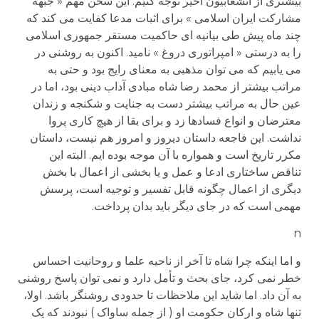
بیشتری از انشعابیون اخیر توجه کنیم. این سخن مهم « جبهه
مشارکت ایران اسلامی » برای اثبات مدعا کفایت می کند که
چند ماه پیش طی بیانیه ای حاکمیت مستقر جمهوری اسلامی
را به درستی « امپراتوری دروغ » نامید. اکنون به روشنی در
می یابیم که می توان مذهبی به معنای رایج بود و حتی به
مراتب بیشتر از محمد رضا شاه مبادی آداب دینی بود، اما در
عین حال به مراتب بیشتر دست به جنایت و شکنجه و زندان
معترضان و انواع فسادها زد و برای بقا از هیچ کاری پروا
نداشت. این فاجعه داستان دیروز و امروز هم نیست، داستان
مکرر تاریخ است و همواره با آن موجه بوده ایم. البته این
تناقض ساختاری ادعا و عمل و یا بخشی از اعمال با بخش
دیگری از اعمال چگونه قابل تفسیر و توجیه است، پرسش
مهمی است که در جای دیگر باید بدان پرداخت.
n
و اما اینکه چرا شاه تا آخر از ناحیه علما و روحانیت احساس
خطر نمی کرد، جای بحث و تأمل دارد و نمی توان پاسخ روشنی
به آن داد. اما شاید این ملاحظات تا حدودی روشنگر باشد. اولا،
تنها شاه و ارکان حکومت او ( از جمله ساواک ) نبودند که یک