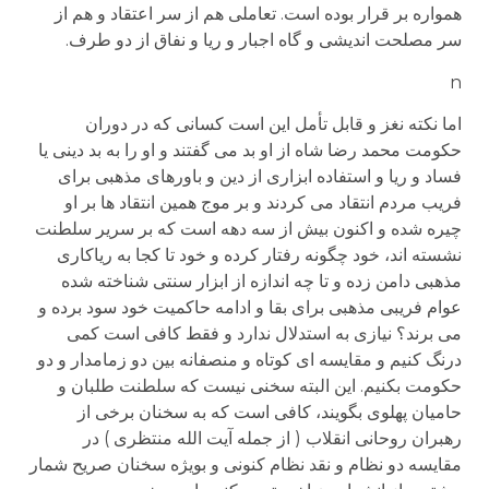
همواره بر قرار بوده است. تعاملی هم از سر اعتقاد و هم از
سر مصلحت اندیشی و گاه اجبار و ریا و نفاق از دو طرف.
n
اما نکته نغز و قابل تأمل این است کسانی که در دوران
حکومت محمد رضا شاه از او بد می گفتند و او را به بد دینی یا
فساد و ریا و استفاده ابزاری از دین و باورهای مذهبی برای
فریب مردم انتقاد می کردند و بر موج همین انتقاد ها بر او
چیره شده و اکنون بیش از سه دهه است که بر سریر سلطنت
نشسته اند، خود چگونه رفتار کرده و خود تا کجا به ریاکاری
مذهبی دامن زده و تا چه اندازه از ابزار سنتی شناخته شده
عوام فریبی مذهبی برای بقا و ادامه حاکمیت خود سود برده و
می برند؟ نیازی به استدلال ندارد و فقط کافی است کمی
درنگ کنیم و مقایسه ای کوتاه و منصفانه بین دو زمامدار و دو
حکومت بکنیم. این البته سخنی نیست که سلطنت طلبان و
حامیان پهلوی بگویند، کافی است که به سخنان برخی از
رهبران روحانی انقلاب ( از جمله آیت الله منتظری ) در
مقایسه دو نظام و نقد نظام کنونی و بویژه سخنان صریح شمار