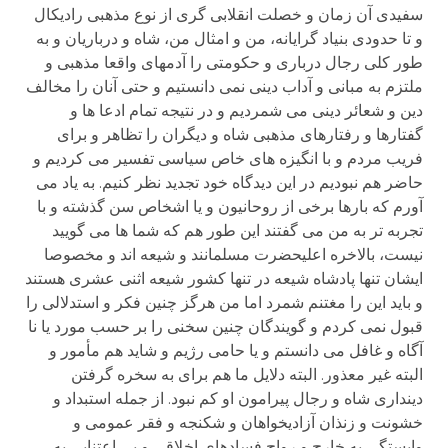
سفیدی آن زمان و خصلت انقلابی گری از نوع مذهبی رادیکال
و تا حدودی بنیاد گرایانه، من و امثال من، شاه و درباریان و به
طور کلی رجال درباری و حکومتی را آدمهای واقعا مذهبی و
ملتزم به مبانی و آداب دینی نمی دانستیم و حتی آنان را مخالف
دین و شعائر دینی می شمردیم و در نتیجه تمام ادعا ها و
گفتارها و رفتارهای مذهبی شاه و دیگران را تظاهر و برای
فریب مردم و با انگیزه های خاص سیاسی تفسیر می کردیم و
حاضر هم نبودیم در این دیدگاه خود تجدید نظر کنیم. به یاد می
آورم که بارها برخی از روحانیون و یا اشخاص سن گذشته و با
تجربه تر به من می گفتند این طور هم که شما ها می گویید
نیست، بالاخره اعلیحضرت مسلمانند و شیعه اند و مخصوصا
ایشان تنها پادشاه شیعه در تنها کشور شیعه اثنی عشری هستند
و باید این را مغتنم شمرد اما من هرگز چنین فکر و استدلالی را
قبول نمی کردم و گویندگان چنین سخنی را بر حسب مورد یا نا
آگاه و غافل می دانستم و یا حامی رژیم و شاید هم مأمور و
البته غیر معذور. البته دلایل ما هم برای به سخره گرفتن
دینداری شاه و رجال پیرامون او کم نبود. از جمله استبداد و
خشونت و زنذان آزادیخواهان و شکنجه و فقر عمومی و
وابستگی به خارج و رواج فسادهای اخلاقی و بی اعتنایی به