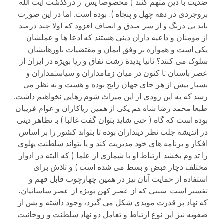
ضدیت با دین متهم کنند ( مخصوصا پس از درگذشت آیت الله
بروجردی در دهه چهل و پنجاه )، بوده است. اما در این صورت
باید بی درنگ و از سر صدق و انصاف افزود که اولا چند درصد
از مؤمنان و داعیه داران دینی هستند که ادعا ها و عملشان
یکی است و همواره بر وفق ایمان و مقتضیات باورهایشان
سلوک می کنند؟ ثانیا پدیدة زشت نفاق و ریا بویژه در ایران از
عصر باستان تا کنون در میان زمامداران و سیاستمداران و
بسیار بیش از هر جای جهان رایج بوده و هست و به نظر می
رسد که به این زودی از این میراث شوم رهایی نخواهیم داشت.
طبعا محمد رضا شاه هم یکی از همین ریاکاران و عوام فریبان
بوده است که گاه ( حتی شاید بتوان گفت غالبا ) با تظاهر دینی
در اندیشه جلب نظر دینداران بوده تا بتواند کشور را بر اساس
افکار و برنامه های خود مدیریت کند و یا بتواند سلطنت پهلوی
را تداوم بخشد. ارتباط او با شماری از علما ( که البته در ادوار
مختلف دچار قبض و بسط می شده است ) و تلاش برای
استفاده از حمایت آنان نیز در همین چهارچوب قابل فهم و
تفسیر است. سنتی که از عصر کهن بویژه از عصر ساسانیان،
که نهاد پر قدرت موبدی شکل می گیرد، وجود داشته و پس از
صفویه نیز این نوع ارتباط و تعامل دو نهاد سلطنت و روحانیت