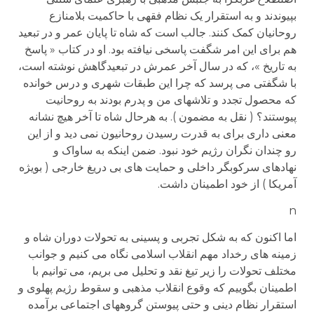
بپیوندند و به استقرار یک نظام فقهی با حاکمیت بلامنازع
روحانیان کمک کنند. جالب است که شاه تا پایان عمر و در تبعید
هم برای این امر شگفت پاسخی نیافته بود. او در کتاب « پاسخ
به تاریخ »، که در سال آخر عمرش در تبعیدگاهش نوشته است،
با شگفتی می پرسد که چرا این طبقات شهری و درس خوانده
که محصول تجدد و تلاشهای من و پدرم بودند به روحانیت
پیوستند؟ ( نقل به مضمون ). به هرحال شاه تا آخر هیچ نشانه
معنی داری برای به قدرت رسیدن روحانیون نمی دید و از این
رو چندان نگران رژیم خود نبود. ضمن اینکه به ساواک و
نهادهای سرکوبگر داخلی و حمایت های بی دریغ خارجی ( بویژه
آمریکا ) از خود اطمینان داشت.
n
اما اکنون که به شکل تجربی و پسینی به تحولات دوران شاه و
زمینه های رخداد مهم انقلاب اسلامی نگاه می کنیم و جوانب
مختلف تحولات را زیر تیغ نقد و تحلیل می بریم، می توانیم با
اطمینان بگوییم که وقوع انقلاب مذهبی و سقوط رژیم پهلوی و
استقرار نظام دینی و حتی پیوستن گروههای اجتماعی برآمده