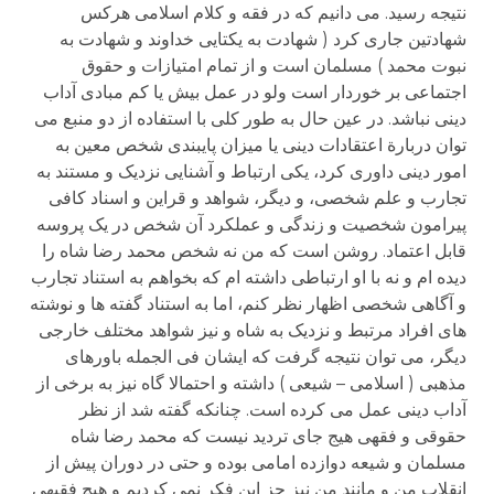
نتیجه رسید. می دانیم که در فقه و کلام اسلامی هرکس
شهادتین جاری کرد ( شهادت به یکتایی خداوند و شهادت به
نبوت محمد ) مسلمان است و از تمام امتیازات و حقوق
اجتماعی بر خوردار است ولو در عمل بیش یا کم مبادی آداب
دینی نباشد. در عین حال به طور کلی با استفاده از دو منبع می
توان دربارة اعتقادات دینی یا میزان پایبندی شخص معین به
امور دینی داوری کرد، یکی ارتباط و آشنایی نزدیک و مستند به
تجارب و علم شخصی، و دیگر، شواهد و قراین و اسناد کافی
پیرامون شخصیت و زندگی و عملکرد آن شخص در یک پروسه
قابل اعتماد. روشن است که من نه شخص محمد رضا شاه را
دیده ام و نه با او ارتباطی داشته ام که بخواهم به استناد تجارب
و آگاهی شخصی اظهار نظر کنم، اما به استناد گفته ها و نوشته
های افراد مرتبط و نزدیک به شاه و نیز شواهد مختلف خارجی
دیگر، می توان نتیجه گرفت که ایشان فی الجمله باورهای
مذهبی ( اسلامی – شیعی ) داشته و احتمالا گاه نیز به برخی از
آداب دینی عمل می کرده است. چنانکه گفته شد از نظر
حقوقی و فقهی هیج جای تردید نیست که محمد رضا شاه
مسلمان و شیعه دوازده امامی بوده و حتی در دوران پیش از
انقلاب من و مانند من نیز جز این فکر نمی کردیم و هیچ فقیهی