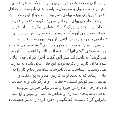
از نوسازی و تجدد عصر دو پهلوی به این انقلاب ظاهرا فقهی،
بیش از همه معلول و محصول سیاست های نادرست و حداقل
ناقص دو پهلوی بویژه پهلوی دوم بوده است و از این رو نه باید
به توطئه خارجی بهای تام داد و نه باید انگیزه مذهب و قدرت
روحانیون را چندان بزرگ کرد که عوامل دیگر در سایه قرار
بگیرند. به یاد می آورم که حدود بیست سال پیش در دیداری
تصادفی با مرحوم صدر بلاغی، از روحانیون سرشناس و
ناراضی، ایشان به صورت مکرر به رژیم گذشته بد می گفت و
من به شوخی گفتم آنها که رفته اند حالا چرا اینقدر به آنان بد
می گویید؟ به تلخی اما طنز آلود گفت: آخر! اگر آن فلان فلان
شده ها آن کارها را نکرده بودند این فلان فلان شده به قدرت
نمی رسیدند. سیاست های نادرست شاه سرانجام کار را به
جایی رساند که نه تجدد او به کارش آمد و نه پول نفت و
نهادهای سرکوبگر امنیتی – نظامی او کارگر شد و نه حمایت
های خارجی به دردش خورد و نه در برابر خیزش نیرومند
مذهبی دهه پنجاه دینداری و تظاهرات دینی او مؤثر واقع شد.
بنابراین گزاف نیست که بگوییم: «خود کرده را تدبیر چیست»؟