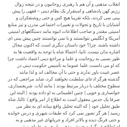
انقلاب مذهبی و آن هم با رهبری روحانیون و در نتیجه زوال
رژیم کهن پادشاهی و استقرار یک نظام دینی – فقهی را پیش
بینی نمی کردند، بلکه تقریبا هیچ کس و حتی روشنفکران و
آشنایان با تاریخ و تحولات و تغییرات اجتماعی مدرن و نیز منابع
امنیتی مقتدر و صاحب اطلاعات انبوه مانند دستگاههای امنیتی
آمریکا و انگلیس نتوانستند و یا نمی توانستند چنین پیش بینی ای
داشته باشند. چرا؟ خود داستان دیگری است که اکنون مجال
اشاره بدان نیست. ثانیا، احتمالا شاه با توجه به واقعیت ها به
طور نسبی به روحانیت و علما و مراجع دینی اعتماد داشت چرا
که او می دانست علما عموما به تأسیس حکومت دینی در
عصر غیبت باور ندارند و حتی با آن مخالف اند و لذا مانند
گذشته هرگز ادعای سلطنت نخواهند کرد، شاید مراجعی که در
سطوح مختلف با دربار مرتبط بودند ( مانند آیات شریعتمداری،
خوانساری و خویی ) چنین اطمینانی به او داده بودند ( البته این
صرفا یک حدس معقول است نه اطلاع از امر واقع ). ثالثا، شاه
طبق تحلیل خود ( که البته تحلیل واقع بینانه ای به نظر می
رسید ) هر گز تصور نمی کرد که طبقات شهری و درس خوانده
و حتی فرنگ دیده و بالاتر افراد و جریانهای غیر مذهبی و به
اصلطلاح غربگرا به جنبش مذهبی با رهبری علمای سنتی