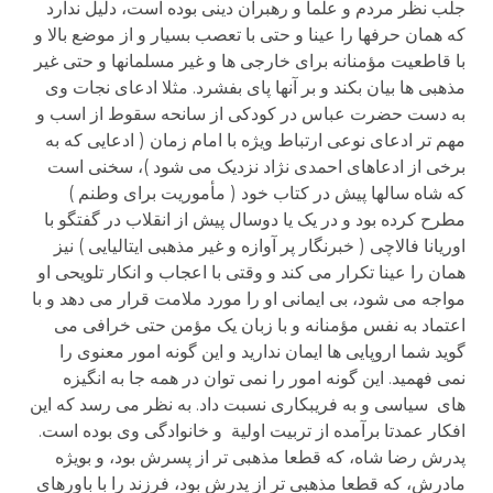
جلب نظر مردم و علما و رهبران دینی بوده است، دلیل ندارد
که همان حرفها را عینا و حتی با تعصب بسیار و از موضع بالا و
با قاطعیت مؤمنانه برای خارجی ها و غیر مسلمانها و حتی غیر
مذهبی ها بیان بکند و بر آنها پای بفشرد. مثلا ادعای نجات وی
به دست حضرت عباس در کودکی از سانحه سقوط از اسب و
مهم تر ادعای نوعی ارتباط ویژه با امام زمان ( ادعایی که به
برخی از ادعاهای احمدی نژاد نزدیک می شود )، سخنی است
که شاه سالها پیش در کتاب خود ( مأموریت برای وطنم )
مطرح کرده بود و در یک یا دوسال پیش از انقلاب در گفتگو با
اوریانا فالاچی ( خبرنگار پر آوازه و غیر مذهبی ایتالیایی ) نیز
همان را عینا تکرار می کند و وقتی با اعجاب و انکار تلویحی او
مواجه می شود، بی ایمانی او را مورد ملامت قرار می دهد و با
اعتماد به نفس مؤمنانه و با زبان یک مؤمن حتی خرافی می
گوید شما اروپایی ها ایمان ندارید و این گونه امور معنوی را
نمی فهمید. این گونه امور را نمی توان در همه جا به انگیزه
های سیاسی و به فریبکاری نسبت داد. به نظر می رسد که این
افکار عمدتا برآمده از تربیت اولیة و خانوادگی وی بوده است.
پدرش رضا شاه، که قطعا مذهبی تر از پسرش بود، و بویژه
مادرش، که قطعا مذهبی تر از پدرش بود، فرزند را با باورهای