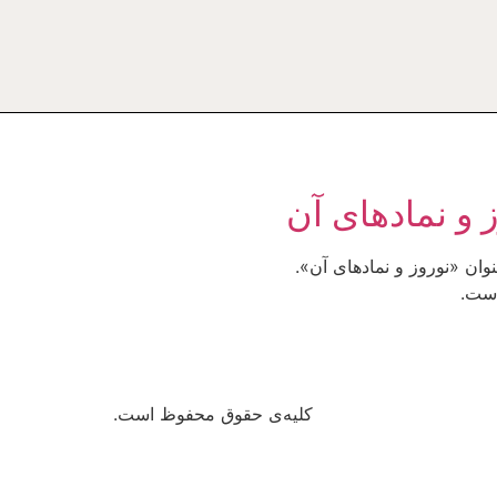
 و نمادهاى آن
وان «نوروز و نمادهاى آن».
کلیه‌ی حقوق محفوظ است.