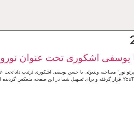
با يوسفى اشكورى تحت عنوان نوروز
 “پرتو نور” مصاحبه ويديوئى با حسن يوسفى اشكورى ترتيب داد تحت عن