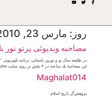
روز:
مارس 23, 2010
مصاحبه ويديوئى پرتو نور 
در طلیعه سال نو و نوروز باستانى، برنامه تلويزيونى
اين مصاحبهٔ يك ساعته در ۴ بخش بر روى سايت YouTube قرار گرفته و براى تسهيل شما در اين صفحه منعكس گرديده است.
Maghalat014
پژوهش‌گر تاریخ اسلام