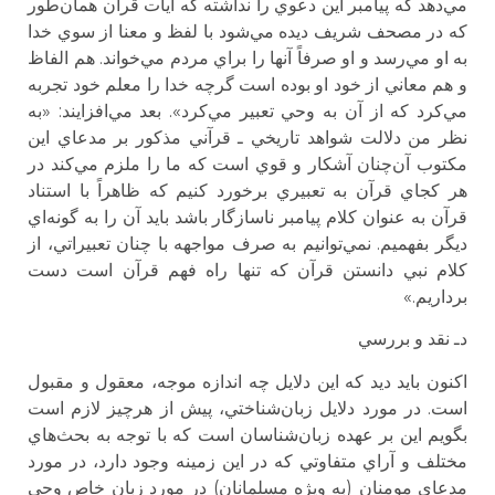
مي‌دهد كه پيامبر اين دعوي را نداشته كه آيات قرآن همان‌طور
كه در مصحف شريف ديده مي‌شود با لفظ و معنا از سوي خدا
به او مي‌رسد و او صرفاً آنها را براي مردم مي‌خواند. هم الفاظ
و هم معاني از خود او بوده است گرچه خدا را معلم خود تجربه‌
مي‌كرد كه از آن به وحي تعبير مي‌كرد». بعد مي‌افزايند: «به
نظر من دلالت شواهد تاريخي ـ قرآني مذكور بر مدعاي اين
مكتوب آن‌چنان آشكار و قوي است كه ما را ملزم مي‌كند در
هر كجاي قرآن به تعبيري برخورد كنيم كه ظاهراً با استناد
قرآن به عنوان كلام پيامبر ناسازگار باشد بايد آن را به گونه‌اي
ديگر بفهميم. نمي‌توانيم به صرف مواجهه با چنان تعبيراتي، از
كلام نبي دانستن قرآن كه تنها راه فهم قرآن است دست
برداريم.»
دـ نقد و بررسي
اكنون بايد ديد كه اين دلايل چه اندازه موجه، معقول و مقبول
است. در مورد دلايل زبان‌شناختي، پيش از هرچيز لازم است
بگويم اين بر عهده زبان‌شناسان است كه با توجه به بحث‌هاي
مختلف و آراي متفاوتي كه در اين زمينه وجود دارد، در مورد
مدعاي مومنان (به ويژه مسلمانان) در مورد زبان خاص وحي