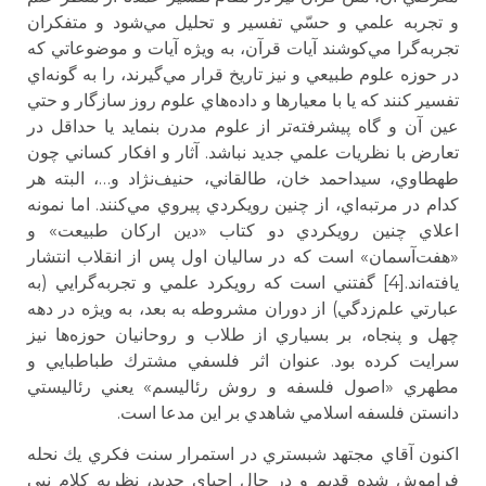
و تجربه علمي و حسّي تفسير و تحليل مي‌شود و متفكران
تجربه‌گرا مي‌كوشند آيات قرآن، به ويژه آيات و موضوعاتي كه
در حوزه علوم طبيعي و نيز تاريخ قرار مي‌گيرند، را به گونه‌اي
تفسير كنند كه يا با معيارها و داده‌هاي علوم روز سازگار و حتي
عين آن و گاه پيشرفته‌تر از علوم مدرن بنمايد يا حداقل در
تعارض با نظريات علمي جديد نباشد. آثار و افكار كساني چون
طهطاوي، سيداحمد خان،‌ طالقاني، حنيف‌نژاد و…، البته هر
كدام در مرتبه‌اي،‌ از چنين رويكردي پيروي مي‌كنند. اما نمونه
اعلاي چنين رويكردي دو كتاب «دين اركان طبيعت» و
«هفت‌آسمان» است كه در ساليان اول پس از انقلاب انتشار
يافته‌اند.[4] گفتني است كه رويكرد علمي و تجربه‌گرايي (به
عبارتي علم‌زدگي) از دوران مشروطه به بعد، به ويژه در دهه
چهل و پنجاه،‌ بر بسياري از طلاب و روحانيان حوزه‌ها نيز
سرايت كرده بود. عنوان اثر فلسفي مشترك طباطبايي و
مطهري «اصول فلسفه و روش رئاليسم» يعني رئاليستي
دانستن فلسفه اسلامي شاهدي بر اين مدعا است.
اكنون آقاي مجتهد شبستري در استمرار سنت فكري يك نحله
فراموش شده قديم و در حال احياي جديد، نظريه كلام نبي