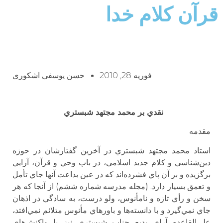
قرآن كلام خدا
فوریه 28, 2010
حسن یوسفی اشکوری
نقدي بر محمد مجتهد شبستري
مقدمه
استاد محمد مجتهد شبستري در آخرين گفتارشان در حوزه
دين‌شناسي و كلام جديد اسلامي، در باب وحي و قرآن، آرايي
برگزيده و بر آن پاي فشرده‌اند كه در عين بداعت آنها جاي تأمل
و تعمق بسيار دارد. (مجله مدرسه شماره ششم) از آنجا كه هر
سخن و رأي تازه و نامأنوس، ولو درست، به سادگي در اذهان
جاي نمي‌گيرد و با دانسته‌ها و باورهاي مأنوس متلائم نمي‌افتد،
علي‌القاعده آراي بديع جناب شبستري نيز با واكنش‌هاي