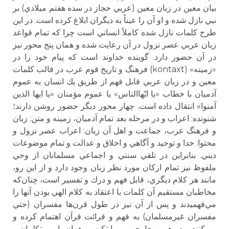
بيان معين در زبان معين (عربي حجاز در سده هفتم ميلادي) بر
نبي نازل شده و او آن را عيناً به ديگران ابلاغ كرده است. در اين
طرح كلمات نازل شده كاملاً انساني است چرا كه تمام قواعد
زبان عربي عصر نزول در آن رعايت شده و همان پنج محور نيز
در آن حضور دارد. گوينده خداوند است كه پيام خود را در
«زمينه» (kontaxt) فرهنگ و تاريخ قوم عرب در قالب كلمات
معين و در زبان عربي قابل فهم از طريق يك انسان به عموم
آدميان با خطاب «يا ايّهاالناس» يا عموم مؤمنان «يا ايها الذين
آمنوا» انتقال داده است. چهار محور ديگر حضور روشن دارند؛
شنونده: اعراب و در مرحله بعد تمام آدميان، زمينه و متن: زبان
و فرهنگ عرب، جماعت و اهل آن زبان: اعراب عصر نزول و
محتوا: خدا و توحيد و آگاهي و اخلاق و عدالت و تمام موضوعات
ديني. بنابراين در تلقي سنتي و اجماعي مسلمانان از وحي
ملفوظ نيز تمام اركان مورد نظر زبان وجود دارد و از اين رو،
مانند هر كلام ديگري، قابل فهم و درك و تفسير است، چنان‌كه
مخاطبان مستقيم آن كلمات با اعتقاد به كلام الهي بودن آنها را
مي‌فهميدند و پس از آن نيز در طول قرن‌ها مفسران (حتي
مفسران غيرمسلمان) به فهم و قرائت قرآن اهتمام كرده و
مي‌كنند و در همين چارچوب و با تكيه بر همان باور متكلمان و