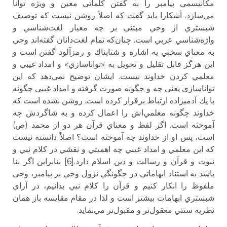
مكانيسمي پيامبر را به گفتن كلماتي معين و ويژه توانا
مي‌سازد. آشكارا بايد گفت كه اصلاً روشن نيست كه توصيف
شبستري از وحي مبتني بر چه معيار لغت‌شناسي و
واژه‌شناسي عربي است. چنان‌كه تمام لغت‌دانان گفته‌اند وحي
به معناي سخني به اشاره و شتابناك و رمز‌آلود گفتن است و
اين هرگز قابل تقليل و تحويل به «تواناسازي» و امداد غيبي و
معلمي كردن خداوند نيست. ايشان توضيح نمي‌دهد كه اين
تواناسازي يعني چه و چگونه صورت گرفته و امداد غيبي چگونه
با يك آدميزاده ارتباط برقرار كرده است. روشن نشده است كه
خداوند چگونه معلمي‌اش را اعمال كرده و به شاگردش چه
آموخته است. اگر لفظ و معناي قرآن هر دو از محمد (ص)
است، پس او از خداوند چه آموخته است؟ اصلاً دانسته نيست
كه اين معلمي و امداد غيبي چه اهميتي و نقشي در كلام نبي و
نبوت و قرآن و رسالت و دين اسلام دارد.[6] بنابراين اگر بنا
باشد به استناد ابهاماتي در چگونگي نزول وحي بر پيامبر، وحي
ملفوظ را انكار كنيم و قرآن را كلام نبي بدانيم، در آراي
شبستري ابهامات بيشتر است و لذا در مقام مقايسه باز همان
نظريه سنتي معقول‌تر و مقبول‌تر مي‌نمايد.