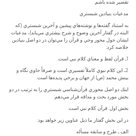
تقصير شده باشم.
مدعيات بنيادين شبستري
به استناد گفته‌ها و نوشته‌هاي پيشين و آخرين شبستري (كه
البته در گفتار آخرين وضوح و شرح بيشتري مي‌يابد)، مدعيات
ايشان حول محور وحي و قرآن را مي‌توان در دو اصل بنيادين
خلاصه كرد:
1ـ قرآن لفظ و معناي كلام نبي است.
2ـ اين كلام نبوي كاملاً تفسيري است و صرفاً حاوي نگاه و
بينش محمد (ص) از جهان و برخي پديده‌ها است.
اينك دو اصل محوري قرآن‌شناسي شبستري را به ترتيب در دو
بخش مورد بحث و مداقه قرار مي‌دهم:
بخش اول: قرآن كلام نبي است
در اين بخش گفتار ما ذيل عناوين زير خواهد بود:
الف ـ طرح و سابقه مسأله