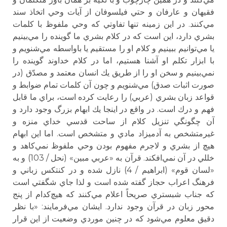
فقيهان و عارفان و حتي فيلسوفان از آيات وحي اتخاذ سند
مي‌كنند. در اين زمينه تنها تفاوتي كه وحي ملفوظ با كلمات
بشري دارد، اين است كه در كلام بشري ما گوينده را مي‌بينيم
يا مي‌توانيم ببينيم و كلام او را مستقيم يا باواسطه مي‌شنويم و
با ابزار تكلم او آشنا هستيم، اما در كلام خداوند گوينده را
نمي‌بينيم و سخن او را از طريق يك انسان معتمد و مصدّق (در
صورت اثبات صدق) مي‌شنويم و چون آن كلمات تمام ضوابط و
قواعد زبان بشري (عربي) را رعايت كرده است، براي ما قابل
فهم و درك است. در واقع در اينجا يك ابهام بزرگ وجود دارد و
آن چگونگي تنزيل كلام از ساحت قدسي خداي منزه و
غيرمتشخص به آدميزاد مادي و متشخص است. اما اين ابهام
هيچ از بشري و لاجرم مفهوم بودن وحي ملفوظ نمي‌كاهد و
خللي در آن نمي‌افكند. قرآن به «عربي مبين» (نحل / 103) و به
«لسان قوم» (ابراهيم / 4) نازل شده و در كنتكس زباني و
فرهنگ اعراب حجاز گفته شده است و لذا جاي شگفتي است
كه جناب شبستري صريحاً اعلام مي‌كنند كه هيچ‌كدام از پنج
محور زبان در قرآن وجود ندارد. ايشان مي‌فرمايند: «با نظر
دقيق معلوم مي‌شود كه در چنين موردي وضعيت از اين قرار