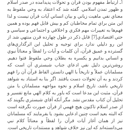
1ـ ارتباط مفهوم بودن قرآن و تحولات پديدآمده در صدر اسلام
و ظهور تمدن اسلامي. گفته شد كه اعتقاد به وحي ملفوظ به
معناي نفي ماهيت زباني و بيان انساني آيات قرآن نيست و لذا
اين متن براي تمام مخاطبان كم و بيش قابل فهم بوده و همين
فهم‌ها به تغييرات مهم فكري و اخلاقي و اجتماعي و سياسي و
حتي اقتصادي[7] قابل ذكر در طول چهارده قرن منتهي شد. از
اين رو دليلي ندارد براي توجيه و تحليل اين اثرگذاري‌هاي
گسترده و عميق‌ قرآن،‌ آن كلمات و آيات را لفظاً و معنائاً نبوي
و انساني بدانيم و يكسره به بطلان وحي ملفوظ فتوا دهيم.
روشن‌ترين دليل نفي ادعاي جناب شبستري آن است كه
مسلمانان عملاً و تاريخاً با الهي دانستن الفاظ قرآن آن را فهم
كردند و به آن تحولات دست يافتند. اگر بنا به استناد به شواهد
تاريخي باشد، تاريخ اسلام و نحوه مواجهه مسلمانان با متن
قرآن، مثبت اين مدعا است كه باور به كلام الهي مانع تفسير و
تحليل آن كتاب مقدس نشد. مگر آنكه آقاي شبستري بگويند كه
از صدر اسلام تاكنون هيچ فهمي از قرآن صورت نگرفته است
كه البته بعيد است چنين ادعايي بشود. يا بفرمايند كه مسلمانان
نيز از همان آغاز آيات قرآن را لفظاً و معنائاً كلام نبي
مي‌دانسته‌اند كه اين نيز خلاف شواهد و مستندات تاريخي است.