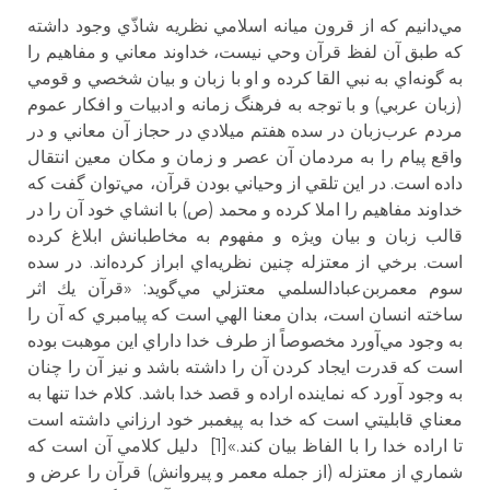
مي‌دانيم كه از قرون ميانه اسلامي نظريه شاذّي وجود داشته
كه طبق آن لفظ قرآن وحي نيست، خداوند معاني و مفاهيم را
به گونه‌اي به نبي القا كرده و او با زبان و بيان شخصي و قومي
(زبان عربي) و با توجه به فرهنگ زمانه و ادبيات و افكار عموم
مردم عرب‌زبان در سده هفتم ميلادي در حجاز آن معاني و در
واقع پيام را به مردمان آن عصر و زمان و مكان معين انتقال
داده است. در اين تلقي از وحياني بودن قرآن، مي‌توان گفت كه
خداوند مفاهيم را املا كرده و محمد (ص) با انشاي خود آن را در
قالب زبان و بيان ويژه و مفهوم به مخاطبانش ابلاغ كرده
است. برخي از معتزله چنين نظريه‌اي ابراز كرده‌اند. در سده
سوم معمربن‌عبادالسلمي معتزلي مي‌گويد: «قرآن يك اثر
ساخته انسان است، بدان معنا الهي است كه پيامبري كه آن را
به وجود مي‌آورد مخصوصاً از طرف خدا داراي اين موهبت بوده
است كه قدرت ايجاد كردن آن را داشته باشد و نيز آن را چنان
به وجود آورد كه نماينده اراده و قصد خدا باشد. كلام خدا تنها به
معناي قابليتي است كه خدا به پيغمبر خود ارزاني داشته است
تا اراده خدا را با الفاظ بيان كند.»[1] دليل كلامي آن است كه
شماري از معتزله (از جمله معمر و پيروانش) قرآن را عرض و