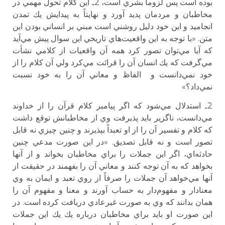
بوده است پس لزوماً بشري است، 2ـ اين كلام تحول مهمي در
مخاطبان و مردمان پديد آورد و نهايتاً به پيدايش يك تمدن
انجاميد و اين خود دليل روشني است مبني بر انساني بودن اين
متن. «با توجه به اين واقعيت‌هاي تاريخي اين سوال پيش مي‌آيد
كه آيا مي‌توان تصور كرد همه آن واقعيات از كلامي نشأت
مي‌گرفت كه يك انسان آن را قرائت مي‌كرد ولي آن كلام را از
خود نمي‌دانست و الفاظ و معاني آن را به خود نسبت
نمي‌داد؟»
2ـ استدلال مي‌شود كه اگر پيامبر كلام قرآن را از خداوند
مي‌دانست، ناگزير بايد پذيرفت وي از مخاطبانش توقع داشت
كه كلام و تفسير آن را از او تعبداً بپذيرند و چنين چيزي نه قابل
تصور است و نه قابل تصديق. «در اين صورت مدعي چنين
حادثه‌اي، اگر اين جملات را براي مخاطبان بخواند و از آنها
بخواهد كه به آن توجه كنند و معاني آن را بفهمند در حقيقت از
آنها مي‌خواهد آن جملات را صرفاً از روي تعبد و ايمان به وي
معنادار و مفهوم‌دار به حساب آورند و معنا و مفهوم آن را
همان بدانند كه وي به صورت غيرعادي دريافت كرده است. در
اين صورت او بايد براي مخاطبان درباره يك يك اين جملات