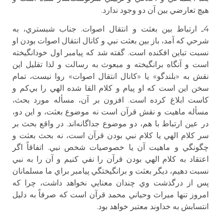
هيچ تعارضي بين آن دو وجود ندارد.
4ـ ارتباط بين بعثت و انتقال اصوات. جناب شبستري، به
شرحي كه آمد، باز بين بعثت نبي و كانال انتقال اصوات بودن او
نسبت تباين افكنده است. گفته شد كه پيامبر اول خودانگيخته
است و آنگاه برانگيخته و مبعوث به رسالت و لذا تقليل اين
نقش به «بلندگو» يا «كانال انتقال اصوات» روا نيست، تمام
سخن اين است كه او پيام و كلام القا شده الهي را بي‌كم و
كاست ابلاغ كرده است. افزون بر آن،‌ مسأله مورد بحث،
مسأله ماهيت و نقش قرآن است نه موضوع بعثت، و اين دو،
در عين ارتباط با هم، دو موضوع جداگانه‌اند. در واقع بحث بر
سر كلام الهي يا كلام نبي بودن قرآن است، نه بحث بعثت و
چگونگي و ماهيت آن يا خصوصيات شخص نبي. اتفاقاً اگر
اعتقاد به كلام الهي بودن قرآن را نفي كنيم و آن را به نبي
نسبت دهيم، ديگر بعثت و برانگيختگي پيامبر براي ما مسلمانان
پس از درگذشت وي چندان معنايي نخواهد داشت، چرا كه
امروز تنها ميراث وحياني محمد قرآن است كه صرفاً به دليل
انتسابش به خداوند معتبر خواهد بود.