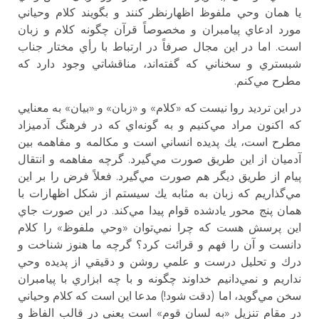
يا همان وحي ملفوظ اظهارنظر كنند و بگويند كلام وحياني
مورد ادعاي پيامبران و مخصوصاً قرآن چگونه كلام و زبان
است. اما در اين مجال صرفاً در ارتباط با رأي مختار جناب
شبستري و سخناني كه گفته‌اند، مناقشاتي وجود دارد كه
مطرح مي‌كنم.
در اين ترديد روا نيست كه «كلام» و «زبان» و «بيان» به معنايي
كه اكنون مراد مي‌كنيم و به گونه‌اي كه در فرهنگ آدميزاد
مطرح است، يك پديده انساني است و مكالمه و مفاهمه بين
آدميان از اين طريق صورت مي‌گيرد. گرچه مفاهمه و انتقال
پيام از طريق ديگر هم صورت مي‌گيرد. فعلاً فرض را بر اين
مي‌گذاريم كه زبان به مثابه يك سيستم از شكل اظهارات با
همان پنج محور يادشده قوام پيدا مي‌كند. در اين صورت جاي
اين پرسش هست كه چرا نمي‌توان «وحي ملفوظ» را كلام
دانست و آن را فهم و قرائت كرد؟ گرچه ما هنوز شناخت و
درك و تحليل درست و علمي روشن و دقيقي از پديده وحي
نداريم و نمي‌دانيم خداوند چگونه و با چه ابزاري با پيامبران
سخن مي‌گويد، اما (دقت شود!) مدعا اين است كه كلام وحياني
در مقام تنزيل «به لسان قوم» است يعني در قالب الفاظ و