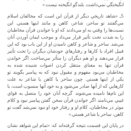
انگيختگي نمي‌داشت. بلندگو انگيخته نيست.»
5ـ «شاهد تاريخي ديگر از قرآن اين است كه مخالفان اسلام
مي‌گفتند تو ساحر، شاعر، كاهن و مانند اينها هستي. اين
نسبت‌ها را وقتي به او مي‌دادند كه او با خواندن قرآن مخاطبان
را به شدت تحت تأثير قرار مي‌داد و موجب ايمان آوردن آنان
مي‌شد. ساحر و شاعر و كاهن ناميدن او از اين باب بود كه اين
قبيل افراد با كارها و رفتارهاي خودشان ديگران را تحت تأثير
قرار مي‌دهند و او هم ديگران را متأثر مي‌ساخت. اگر خواندن
قرآن تنها به معناي منتقل كردن اصوات شنيده شده به
مخاطبان مي‌بود مفهوم و مقبول نبود كه به پيامبر بگويند تو
يكي از اينها هستي. چون ساحر يا كاهن يا شاعر به علت
كارهايي كه از آنها صادر مي‌شود و به خود آنها منسوب است، با
اين نام‌ها ناميده مي‌شوند. گرچه آنان خود را متصل به قواي
غيبي مي‌نامند. اگر خواندن قرآن سخن گفتن پيامبر نبود و كلام
موثر در مخاطبان، كلام او و رفتار خود او نبود نمي‌شد گفت تو
كاهن، ساحر يا شاعر هستي.»
در پايان اين قسمت نتيجه گرفته‌اند كه: «تمام اين شواهد نشان