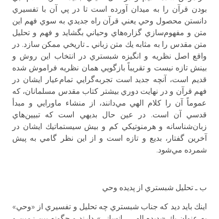
بودن قرآن را به ميدان آورده است تا در پي آن با تفسيري
دانستن محصول وحي يعني قرآن راه جديدي به سوي فهم اين
متن و مفهوم‌سازي‌ گزاره‌هاي وحياني بگشايد و فهم و تحليل
متن مقدس را به مثابه يك متن زباني ـ تاريخي ممكن سازد. در
واقع اصل نظريه و انگيزه شبستري در انتخاب اين روش و
بينش تازه نيست و تقريباً بازگويي همان نظريه فراموش شده
قديم است، آنچه جديد است تجربه‌گرايي تمام‌عيار ايشان در
فهم قرآن و در نهايت دوري بيشتر كتاب مقدس مسلمانان، كه
عموماً آن را كلام الهي مي‌دانند، از منشاء ماورايي و مبدأ
قدسي آن است. در عين حال بديهي است كه تبيين‌هاي
زبان‌شناسانه و هرمنوتيكي كم و بيش سيستماتيك ايشان در
آخرين گفتار، بديع و تازه است و از اين نظر گامي به پيش
شمرده مي‌شود.
ب ـ تحليل شبستري از پديده وحي
اينك بايد ديد كه جناب شبستري چه تحليل و تفسيري از «وحي»
به عنوان يك «پديده الهي ـ انساني» دارند و چگونه بين زمين و