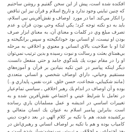
افكنده شده است، پيش از اين سخن گفتيم و روشن ساختيم
كه چنين تبايني وجود ندارد و تاريخ اسلام و قرآن نيز اين تناقض
را انكار مي‌كند. اما در مورد اوصاف و نقش‌آفريني نبي اسلام،
بايد به دو نكته توجه كرد؛ يكي اينكه وحي بودن قرآن و عدم
تصرف مبلغ وي در كلمات و معناي آن، به معناي ابزار صرف
بودن او نيست، او انساني بود خودانگيخته و سپس برانگيخته و
لذا او با صلاحيت بالاي انساني و معنوي و اخلاقي به مرحله
بي‌همتاي بعثت و رسالت و نبوت رسيده و بدين ترتيب نمي‌توان
او را در مقام نبوت يك بلندگوي جامد و حتي منفعل دانست.
ديگر اينكه پيامبر در عين تكيه بنيادين بر قرآن و آموزه‌هاي
مستقيم وحياني، داراي اوصاف شخصي و انساني متعددي
(مانند شكيبايي، شجاعت، حسن خلق، عزت نفس، پايداري و…)
بوده و آن اوصاف در اندام يك رهبر اخلاقي ـ سياسي تمام‌عيار
در تعامل با شرايط عيني و اجتماعي نقش‌آفرين شده و به
تغييرات اساسي در انديشه و عمل مسلمانان ياري رسانده
است. بنابراين پيامبر اسلام به عنوان يك انسان متعالي و
بركشيده شده،‌ هم با تكيه بر كلام الهي در بعد دعوت ديني
كامياب بوده و هم با تكيه بر اوصاف انساني و رهبري‌اش در
بعد اجتماعي و اخلاقي و تربيتي سرنوشت‌ساز شده است و