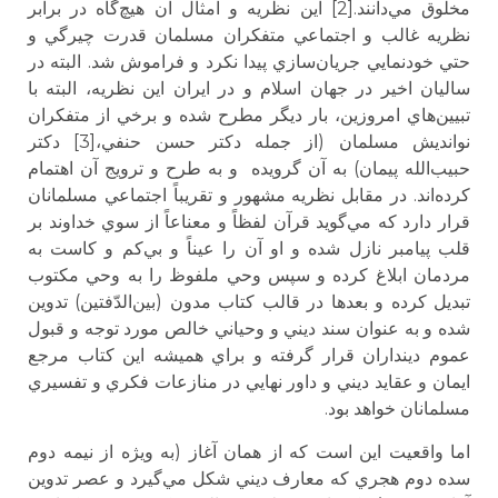
مخلوق مي‌دانند.[2] اين نظريه و امثال آن هيچ‌گاه در برابر
نظريه غالب و اجتماعي متفكران مسلمان قدرت چيرگي و
حتي خودنمايي جريان‌سازي پيدا نكرد و فراموش شد. البته در
ساليان اخير در جهان اسلام و در ايران اين نظريه،‌ البته با
تبيين‌هاي امروزين، بار ديگر مطرح شده و برخي از متفكران
نوانديش مسلمان (از جمله دكتر حسن حنفي،[3] دكتر
حبيب‌الله پيمان) به آن گرويده و به طرح و ترويج آن اهتمام
كرده‌اند. در مقابل نظريه مشهور و تقريباً اجتماعي مسلمانان
قرار دارد كه مي‌گويد قرآن لفظاً و معناعاً از سوي خداوند بر
قلب پيامبر نازل شده و او آن را عيناً و بي‌كم و كاست به
مردمان ابلاغ كرده و سپس وحي ملفوظ را به وحي مكتوب
تبديل كرده و بعدها در قالب كتاب مدون (بين‌الدّفتين) تدوين
شده و به عنوان سند ديني و وحياني خالص مورد توجه و قبول
عموم دينداران قرار گرفته و براي هميشه اين كتاب مرجع
ايمان و عقايد ديني و داور نهايي در منازعات فكري و تفسيري
مسلمانان خواهد بود.
اما واقعيت اين است كه از همان آغاز (به ويژه از نيمه دوم
سده دوم هجري كه معارف ديني شكل مي‌گيرد و عصر تدوين