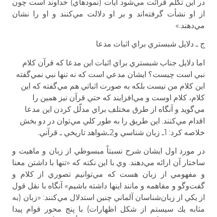
در اين تكلم قرائت مي‌شود آيات (نمودهاي) خداوند است چون
از او نشأت گرفته‌اند و بر او دلالت مي‌كنند و او را نشان
مي‌دهند.»
ج ـ دلايل شبستري براي اثبات مدعا
اما دلايل جناب شبستري براي اثبات اين مدعا كه قرآن كلام
نبي است چيست؟ ايشان مدعي است كه نه تنها نبي نمي‌گفته
اين كلام من نيست بلكه به صورت اثباتي هم مي‌گفته كه اين
كلام، كلام اوست و مي‌افزايند كه حتي قرآن نيز همين را
مي‌گويد و آنگاه از طرق مختلف براي مدلّل كردن اين مدعا
اقدام مي‌كنند. اين طريق را به طور كلي مي‌توان در دو بخش
خلاصه كرد: 1ـ زبان شناسي و2ـ‌شواهد تاريخي ـ قرآني.
در مورد اول ايشان شرح نسبتاً مبسوطي از زبان و ماهيت و
ساختار آن ارائه مي‌دهند. وي با اين نكته كه «تنها با داشتن معنا
و مفهومي از زبان هست كه مي‌توانيم تصوري از كلام و
گفت‌وگو و مفاهمه و مانند اينها داشته باشيم» آنگاه با نقل قول
از يكي از زبان‌شناسان آلماني چنين استدلال مي‌كنند: «زبان (به
مثابه يك سيستم از شكل اظهارات) با پنج محور قوام پيدا