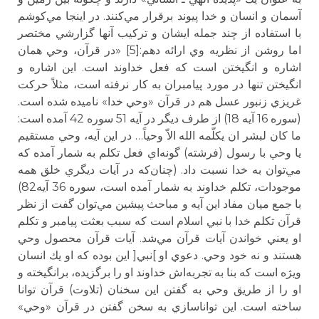
آسمان و انسان و خدا پيوند برقرار مي‌كنند. در اينجا مي‌كوشم
با استفاده از چند جمله ايشان و تركيب آنها گزارشي مختصر
اما روشن از نظريه وي ارائه دهم:[5] «در قرآن،‌ وحي همان
اشاره و انگيختن است كه فعل خداوند است. اين اشاره و
انگيختن تنها در مورد پيامبران به كار نرفته است، مثلاً حركت
غريزي زنبور عسل هم در قرآن «وحي خدا» ناميده شده است.
(سوره 16 آيه 18) از طرف ديگر در آيه 51 سوره 42 آمده است:
ما كان لبشر ان يكلّمه الله الاّ وحياً… در اين آيه، وحي مستقيم
يا وحي با رسول (فرشته) گونه‌اي فعل تكلم به شمار آمده كه
مي‌توان به خدا نسبت داد. (چنان‌كه در آيات ديگري خلق همه
موجودات، تكلم خداوند به شمار آمده است، سوره 36 آيه82)
با جمع ميان مفاد اين آيه و مباحث پيشين مي‌توان گفت از نظر
قرآن تكلم خدا با نبي اسلام است كه سبب بعثت پيامبر و تكلم
او يعني خواندن آيات قرآن مي‌شد. آيات قرآن محصول وحي
هستند و نه خود وحي. دعوي او ]نبي[ اين بوده كه او يك انسان
ويژه است كه بنا به تجربه‌اش خداوند او را برگزيده، برانگيخته و
او را از طريق وحي به گفتن اين سخنان (تلاوت) قرآن توانا
ساخته است. اين تواناسازي به سخن گفتن در قرآن «وحي»