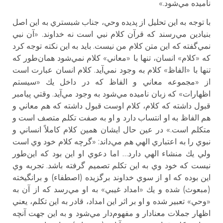
ناميده مي‌شود.»
با توجه به اين تحليل از پديده وحي، جناب شبستري به اين اصل
بنيادين مي‌رسند كه قرآن كلام نبي است نه خداوند. «آن نبي
نمي‌گفته كه اين متن كلام من نيست. بايد به اين نكته توجه كرد
كه «كلام» انسان،‌ تنها با «معاني» كلام نمي‌شود همان‌طور كه
تنها با «الفاظ» كلام به وجود نمي‌آيد. كلام انسان عبارت است
از «مجموعه معاني و الفاظ كه در داخل يك «سيستم
اظهارات» كه زبان ناميده مي‌شود به وجود مي‌آيد. وقتي پيامبر
قبول داشته كه كلام، كلام اوست قبول داشته كه هم معاني و
هم الفاظ به او انتساب دارد و او به صفت تكلم متصف است و
متكلم است.» در عين حال ايشان همين كلام كاملاً انساني و
نبوي را به اعتباري الهي هم مي‌داند: «گرچه كلام خود وي است
ولي يك منشاء الهي دارد… اما دعوي او اين بود كه اين‌طور
نيست كه خود وي به اين تكلم تصميم گرفته باشد. تجربه وي
اين بوده كه او از سوي خداوند برگزيده (اصطفاء) و برانگيخته
(مبعوث) شده و يك «امداد غيبي» به او مي‌رسد كه از آن به
«وحي» تعبير شده و او بر اثر اين امداد، قادر به اين تكلم، يعني
اظهار جملات معنادار و مفهوم‌دار مي‌شود و به اين جهت آنچه