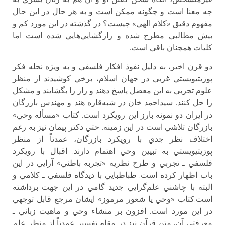
چه معنا است و چگونه ممكن است و به هر حال در اين حال
مفهوم دقيق «كلام الهي» چيست؟ در گذشته در اين مورد كم و
بيش مطالبي مطرح شده و رازگشايي‌هايي شده است اما
كليات همچنان باقي است.
دو قرن اخير، به دليل نفوذ افكار فلسفي و به ويژه نحله فكر
پوزيتيويستي غربي در جهان اسلام، برخي كوشيدند از منظر
علوم تجربي به اين معضل پاسخ دهند و راز را بگشايند و مشكل
را حل كنند. سيداحمد خان در شبه‌قاره هند و مهندس بازرگان
در ايران دو نمونه بارز اين رويكرد است. كتاب «مسأله وحي»
بازرگان تلاشي است در اين زمينه. حتي دكتر پيمان نيز به رغم
اختلاف نظر جدي با رويكرد بازرگان،‌ عمدتاً از منظر
پوزيتيويستي به تبيين وحي اهتمام دارند. اقبال با رويكرد
فلسفي ـ تجربي و طرح نظريه «تجربه باطني» آرايي در اين
باب اظهار كرده است. طباطبايي با ديدگاه فلسفي ـ كلامي و
البته با چاشني علم‌گرايي جديد گامي در اين جهت برداشته
است.كتاب «وحي يا شعور مرموز» ايشان مرجع قابل توجهي
در اين مورد است. افزون بر منشاء وحي و ماهيت زباني ـ
معرفتي آن، متن قرآن نيز در مقام تفسير عمدتاً از منظر علم