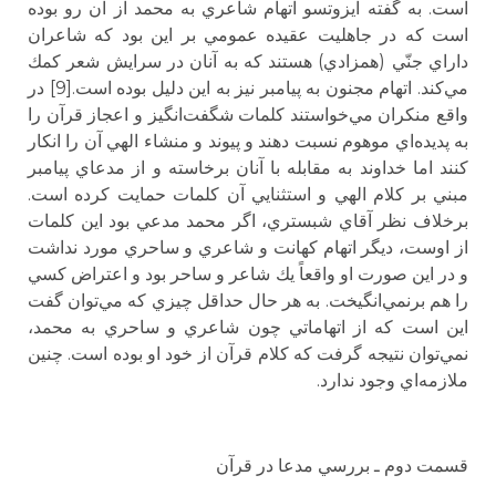
است. به گفته ايزوتسو اتهام شاعري به محمد از آن رو بوده
است كه در جاهليت عقيده عمومي بر اين بود كه شاعران
داراي جنّي (همزادي) هستند كه به آنان در سرايش شعر كمك
مي‌كند. اتهام مجنون به پيامبر نيز به اين دليل بوده است.[9] در
واقع منكران مي‌خواستند كلمات شگفت‌انگيز و اعجاز قرآن را
به پديده‌اي موهوم نسبت دهند و پيوند و منشاء الهي آن را انكار
كنند اما خداوند به مقابله با آنان برخاسته و از مدعاي پيامبر
مبني بر كلام الهي و استثنايي آن كلمات حمايت كرده است.
برخلاف نظر آقاي شبستري،‌ اگر محمد مدعي بود اين كلمات
از اوست، ديگر اتهام كهانت و شاعري و ساحري مورد نداشت
و در اين صورت او واقعاً يك شاعر و ساحر بود و اعتراض كسي
را هم برنمي‌انگيخت. به هر حال حداقل چيزي كه مي‌توان گفت
اين است كه از اتهاماتي چون شاعري و ساحري به محمد،
نمي‌توان نتيجه گرفت كه كلام قرآن از خود او بوده است. چنين
ملازمه‌اي وجود ندارد.
قسمت دوم ـ بررسي مدعا در قرآن