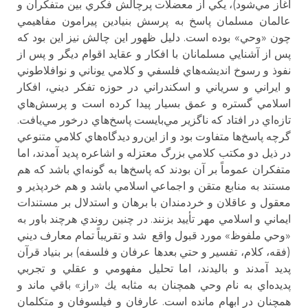
آغاز مي‌شود)، يكي از معضلات پرچالش فكري بين متفكران و
عالمان مسلمان پاسخ به پرسش بنيادين پيرامون مفاهيمي
چون «وحي» بوده است. دليل ظهور اين چالش نيز اين بود كه
پس از آشنايي مسلمانان با افكار و عقايد اقوام ديگر و پس از
نفوذ و رسوخ انديشه‌هاي فلسفي و كلامي يوناني و نوافلاطوني
و ايراني و سرياني و اسكندراني در حوزه تفكر ديني، افكار
اسلامي گستره و عمق بسيار پيدا كرده است و پرسش‌هاي
تازه‌اي در افتاد كه ناگزير مي‌بايست پاسخ‌هاي درخور مي‌يافت.
گرچه پاسخ‌ها متفاوت بود و از اين‌رو ديدگاه‌هاي كلامي متنوعي
در ذيل دو مكتب كلامي بزرگ معتزله و اشاعره پديد آمدند، اما
متفكران عموماً بر آن بودند كه پاسخ‌ها به گونه‌اي باشد كه هم
مستند به منابع متقن و اجماعي اسلامي باشد و هم خردپذير و
معقول و عاقلان و خردمندان با برهان و استدلال بر مستندات
ايماني و اسلامي مهر تأييد بزنند. در چنين روندي هرچند باور به
«وحي ملفوظ» مورد قبول واقع شد و تقريباً تمام معارف ديني
(فقه، كلام، تفسير و حتي بعدها عرفان و فلسفه) بر بنياد قرآن
پديد آمدند و باليدند، اما تحليل مفهومي و عقلي و تجربي
پديده‌اي به نام وحي همچنان به مثابه يك «راز» باقي ماند و
همچنان در ابهام مانده است. عارفان و فيلسوفان و متكلمان