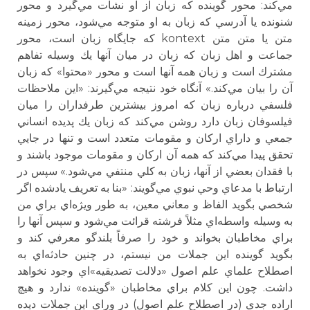
مي‌كند: محور گوينده كه زبان از او نشأت مي‌گيرد و محور
شنونده يا آدرسي كه زبان به او متوجه مي‌شود، محور زمينه
متن يا متن متن kontext كه جايگاه زبان است، محور
جماعت و اهل زبان كه زبان در ميان آنها يك وسيله تفاهم
مشترك است و زبان همه آنها است و محور «محتوا» كه زبان
آن را بيان مي‌كند.» آنگاه خود نتيجه مي‌گيرند: «اين ملاحظات
فلسفي درباره زبان كه امروز بيشترين طرفداران را ميان
فيلسوفان زبان دارد روشن مي‌كند كه زبان يك پديده انساني
جمعي و داراي اركان و مقومات متعدد است و تنها در جايي
تحقق پيدا مي‌كند كه همه آن اركان و مقومات موجود باشند و
با فقدان بعضي از آنها، زبان به كلي منتفي مي‌شود.» سپس در
ارتباط با مدعاي وحي نبوي مي‌گويند: «بنا به تعريف يادشده اگر
شخصي بگويد الفاظ و معاني معين، به طور ويژه‌اي براي من
به وسيله واسطه‌اي مثلاً فرشته قرائت مي‌شود و سپس آنها را
براي مخاطبان بخواند و خود را صرفاً بلندگو معرفي كند و
بگويد گوينده اين جملات من نيستم، در چنين حادثه‌اي به
اصطلاح علماي علم اصول «دلالت تصديقيه»اي وجود نخواهد
داشت. چون اين كلام براي مخاطبان «گوينده» ندارد و هيچ
اراده جدي (در اصطلاح علم اصول) در وراي اين جملات ديده