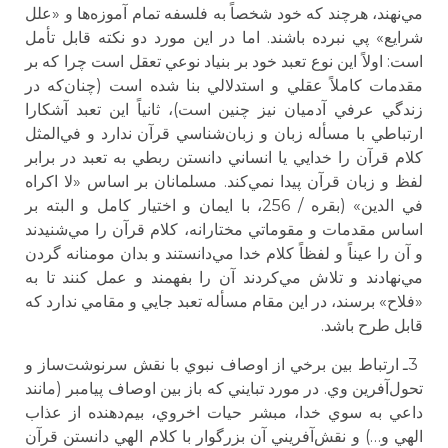
مي‌نهند، هرچند كه خود شخصاً به فلسفه تمام آموزه‌ها و «علل
شرايع» پي نبرده باشند. اما در اين مورد دو نكته قابل تأمل
است: اولاً اين نوع تعبد خود بر بنياد نوعي تعقل است چرا كه بر
مقدمات كاملاً عقلي و استدلالي بنا شده است (چنان‌كه در
زندگي عرفي آدميان نيز چنين است)، ثانياً اين تعبد آشكارا
ارتباطي با مسأله زبان و زبان‌شناسي قرآن ندارد و في‌المثل
كلام قرآن را خدايي يا انساني دانستن ربطي به تعبد در برابر
لفظ و زبان قرآن پيدا نمي‌كند. مسلمانان بر اساس «لا اكراه
في الدين» (بقره / 256، با ايمان و اختيار كامل و البته بر
اساس مقدمات و مقوماتي مختارانه، كلام قرآن را مي‌شنيدند
و آن را عيناً و لفظاً كلام خدا مي‌دانستند و بدان مومنانه گردن
مي‌نهادند و تلاش مي‌كردند آن را بفهمند و عمل كنند تا به
«فلاح» برسند، در اين مقام مسأله تعبد جايي و مقامي ندارد كه
قابل طرح باشد.
3ـ ارتباط بين برخي از اوصاف نبوي با نقش سرنوشت‌ساز و
تحول‌آفرين وي. در مورد تبايني كه باز بين اوصاف پيامبر (مانند
داعي به سوي خدا، مبشر حيات اخروي، بيم‌دهنده از عذاب
الهي و…) و نقش‌آفريني آن بزرگوار با كلام الهي دانستن قرآن