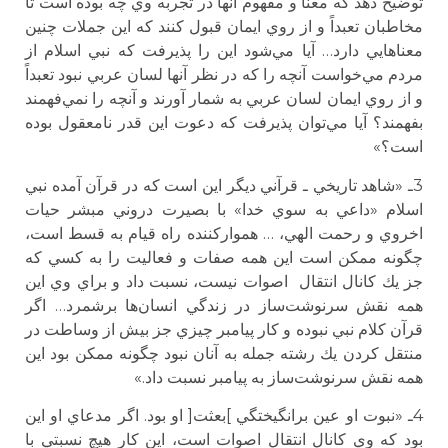
توضيح دهد كه معنا و مفهوم آنها در تجربه وي چه بوده است تا
مخاطبان تعبداً و از روي ايمان قبول كنند كه اين جملات چنين
معناهايي دارد… آيا مي‌شود اين را پذيرفت كه نبي اسلام از
مردم مي‌خواست آنچه را كه در نظر آنها لسان عربي نبود تعبداً
و از روي ايمان لسان عربي به شمار آورند و آنچه را نمي‌فهمند
بفهمند؟ آيا مي‌توان پذيرفت كه دعوت اين قدر نامعقول بوده
است؟»
3ـ «شاهد تاريخي ـ قرآني ديگر اين است كه در قرآن آمده نبي
اسلام «داعي به سوي خدا» با بصيرت دروني مبشر حيات
اخروي و رحمت الهي، … همواركننده راه قيام به قسط است،
چگونه ممكن است اين همه صفات و فعاليت را به كسي كه
جز يك كانال انتقال اصوات نيست، نسبت داد و براي وي اين
همه نقش سرنوشت‌ساز در زندگي انسان‌ها برشمرد… اگر
قرآن كلام نبي نبوده و كار پيامبر چيزي جز بيش از وساطت در
منتقل كردن يك رشته جمله به آنان نبود چگونه ممكن بود اين
همه نقش سرنوشت‌ساز به پيامبر نسبت داد.»
4ـ «نبوت او عين برانگيختگي ]بعثت[ او بود. اگر مدعاي او اين
بود كه وي كانال انتقال اصوات است، اين كار هيچ نسبتي با