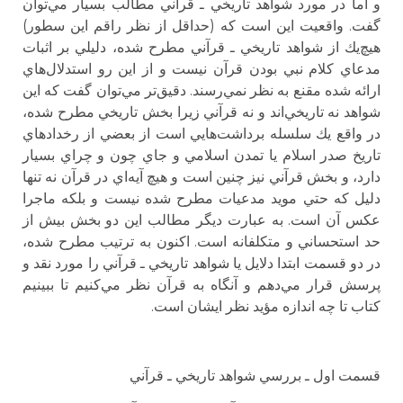
و اما در مورد شواهد تاريخي ـ قرآني مطالب بسيار مي‌توان
گفت. واقعيت اين است كه (حداقل از نظر راقم اين سطور)
هيچ‌يك از شواهد تاريخي ـ قرآني مطرح‌ شده، دليلي بر اثبات
مدعاي كلام نبي بودن قرآن نيست و از اين رو استدلال‌هاي
ارائه شده مقنع به نظر نمي‌رسند. دقيق‌تر مي‌توان گفت كه اين
شواهد نه تاريخي‌اند و نه قرآني زيرا بخش تاريخي مطرح شده،
در واقع يك سلسله برداشت‌هايي است از بعضي از رخدادهاي
تاريخ صدر اسلام يا تمدن اسلامي و جاي چون و چراي بسيار
دارد، و بخش قرآني نيز چنين است و هيچ‌ آيه‌اي در قرآن نه تنها
دليل كه حتي مويد مدعيات مطرح شده نيست و بلكه ماجرا
عكس آن است. به عبارت ديگر مطالب اين دو بخش بيش از
حد استحساني و متكلفانه است. اكنون به ترتيب مطرح شده،
در دو قسمت ابتدا دلايل يا شواهد تاريخي ـ قرآني را مورد نقد و
پرسش قرار مي‌دهم و آنگاه به قرآن نظر مي‌كنيم تا ببينيم
كتاب تا چه اندازه مؤيد نظر ايشان است.
قسمت اول ـ بررسي شواهد تاريخي ـ قرآني