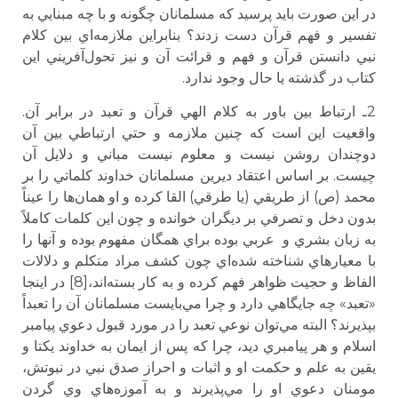
در اين صورت بايد پرسيد كه مسلمانان چگونه و با چه مبنايي به
تفسير و فهم قرآن دست زدند؟ بنابراين ملازمه‌اي بين كلام
نبي دانستن قرآن و فهم و قرائت آن و نيز تحول‌آفريني اين
كتاب در گذشته يا حال وجود ندارد.
2ـ ارتباط بين باور به كلام الهي قرآن و تعبد در برابر آن.
واقعيت اين است كه چنين ملازمه‌ و حتي ارتباطي بين آن
دوچندان روشن نيست و معلوم نيست مباني و دلايل آن
چيست. بر اساس اعتقاد ديرين مسلمانان خداوند كلماتي را بر
محمد (ص) از طريقي (يا طرقي) القا كرده و او همان‌ها را عيناً
بدون دخل و تصرفي بر ديگران خوانده و چون اين كلمات كاملاً
به زبان بشري و عربي بوده براي همگان مفهوم بوده و آنها را
با معيارهاي شناخته شده‌اي چون كشف مراد متكلم و دلالات
الفاظ و حجيت ظواهر فهم كرده و به كار بسته‌اند،[8] در اينجا
«تعبد» چه جايگاهي دارد و چرا مي‌بايست مسلمانان آن را تعبداً
بپذيرند؟ البته مي‌توان نوعي تعبد را در مورد قبول دعوي پيامبر
اسلام و هر پيامبري ديد، چرا كه پس از ايمان به خداوند يكتا و
يقين به علم و حكمت او و اثبات و احراز صدق نبي در نبوتش،
مومنان دعوي او را مي‌پذيرند و به آموزه‌هاي وي گردن