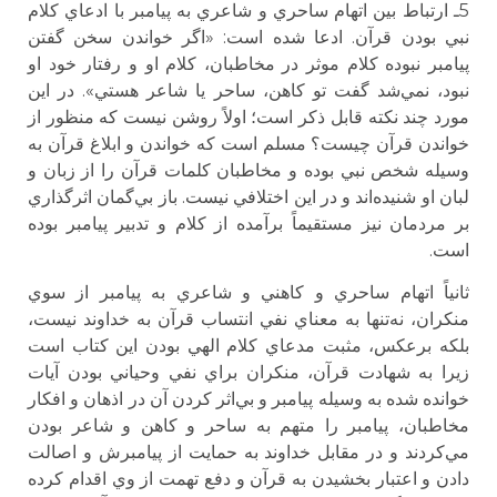
5ـ ارتباط بين اتهام ساحري و شاعري به پيامبر با ادعاي كلام
نبي بودن قرآن. ادعا شده است: «اگر خواندن سخن گفتن
پيامبر نبوده كلام موثر در مخاطبان، كلام او و رفتار خود او
نبود، نمي‌شد گفت تو كاهن، ساحر يا شاعر هستي». در اين
مورد چند نكته قابل ذكر است؛ اولاً روشن نيست كه منظور از
خواندن قرآن چيست؟ مسلم است كه خواندن و ابلاغ قرآن به
وسيله شخص نبي بوده و مخاطبان كلمات قرآن را از زبان و
لبان او شنيده‌اند و در اين اختلافي نيست. باز بي‌گمان اثرگذاري
بر مردمان نيز مستقيماً برآمده از كلام و تدبير پيامبر بوده
است.
ثانياً اتهام ساحري و كاهني و شاعري به پيامبر از سوي
منكران، نه‌تنها به معناي نفي انتساب قرآن به خداوند نيست،
بلكه برعكس، مثبت مدعاي كلام الهي بودن اين كتاب است
زيرا به شهادت قرآن، منكران براي نفي وحياني بودن آيات
خوانده شده به وسيله پيامبر و بي‌اثر كردن آن در اذهان و افكار
مخاطبان، پيامبر را متهم به ساحر و كاهن و شاعر بودن
مي‌كردند و در مقابل خداوند به حمايت از پيامبرش و اصالت
دادن و اعتبار بخشيدن به قرآن و دفع تهمت از وي اقدام كرده