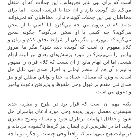
است كه براي نبي بنابر تجربه‌اش، اين جملات كه او منتقل
مي‌كند يك گوينده دارد و آن خدا يا فرشته است… اما براي
مخاطبان نبي اين جملات گوينده ندارد. مخاطبان كه نمي‌توانند
بدانند كه در درون نبي چه مي‌گذرد. آيا كسي با او سخن
مي‌گويد؟ چه كسي با او سخن مي‌گويد؟ چگونه سخن
مي‌گويد؟» مي‌پرسم مگر يكي از شرايط تحقق كلام و زبان و
كلام مفهوم آن است كه گوينده ديده شود؟ مگر ما امروز
پيامبر را مي‌بينيم؟ در مورد پرسش‌هاي بعدي نيز البته ابهام
هست، اما اين ابهام مانع از آن نيست كه كلام قرآن را مفهوم
بدانيم و آن هم از منظر ايماني با احراز صدق نبي قابل حل
است. به ويژه كه مسأله اعتقاد به خدا و توانايي مطلق او و نيز
صدق نبي مقدم بر قبول وحي ملفوظ و پذيرفتن دعوت پيامبر
و دعوي نبي است.
نكته مهم آن است كه قرار بود در طرح و نظريه جديد
شبستري معضل ديرين پديده وحي مورد ادعاي پيامبران حل
شود و حداقل ابهامات برطرف شود و مسأله وضوح بيشتري
بيابد، اما در نظريه‌پردازي ايشان نيز گره‌ها ناگشوده مي‌ماند و
در نهايت هيچ نمي‌دانيم كه واقعاً وحي چيست و چگونه و با چه