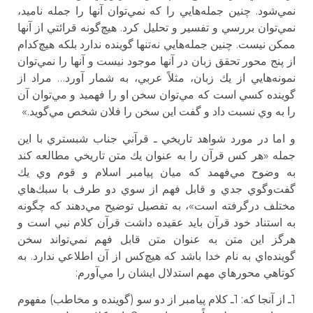
نمي‌شود. چنين جمله‌هايي را كه نمي‌توان آنها را جمله ناميد،
نمي‌توان بررسي و تفسير و تحليل كرد. هيچ‌گونه قرائتي از آنها
ممكن نيست. چنين جمله‌هايي نه‌تنها گوينده ندارد بلكه هيچ‌كدام
از پنج محور تحقق زبان در آنها موجود نيست و آنها را نمي‌توان
نمونه‌هايي از يك زبان،‌ مثلاً عربي، به شمار آورد… مراد از
گوينده كسي است كه مي‌توان سخن او را فهميد و مي‌توان آن
را به وي نسبت داد و گفت اين سخن را فلان شخص مي‌گويد.»
و اما در مورد شواهد تاريخي ـ قرآني جناب شبستري با اين
جمله «هر كس قرآن را به عنوان يك متن تاريخي مطالعه كند
به وضوح مي‌فهمد كه ميان پيامبر اسلام و قوم وي يك
گفت‌وگوي جدي و قابل فهم از سوي دو طرف با سبك‌هاي
مختلف درگرفته است»، به تفصيل توضيح مي‌دهند كه چگونه
به استناد خود قرآن بايد عقيده داشت قرآن كلام نبي است و
هرگز اين متن به عنوان متن قابل فهم نمي‌تواند سخن
گوينده‌اي به نام خدا باشد كه هيچ‌كس از آن اطلاعي ندارد. به
كوتاهي محورهاي مهم استدلال ايشان را مي‌آورم:
1ـ از آنجا كه: 1ـ كلام پيامبر از دو سو (گوينده و مخاطب) مفهوم