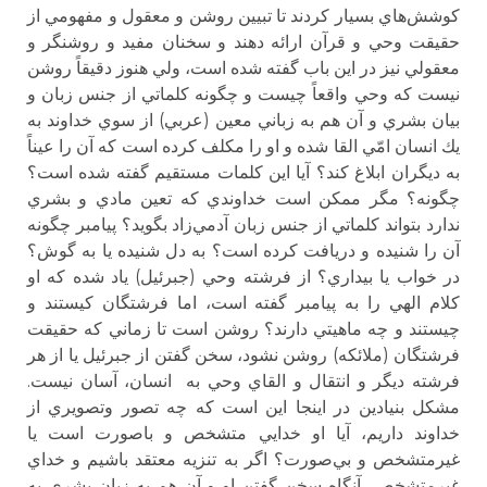
كوشش‌هاي بسيار كردند تا تبيين روشن و معقول و مفهومي از
حقيقت وحي و قرآن ارائه دهند و سخنان مفيد و روشنگر و
معقولي نيز در اين باب گفته شده است، ولي هنوز دقيقاً روشن
نيست كه وحي واقعاً چيست و چگونه كلماتي از جنس زبان و
بيان بشري و آن هم به زباني معين (عربي) از سوي خداوند به
يك انسان امّي القا شده و او را مكلف كرده است كه آن را عيناً
به ديگران ابلاغ كند؟ آيا اين كلمات مستقيم گفته شده است؟
چگونه؟ مگر ممكن است خداوندي كه تعين مادي و بشري
ندارد بتواند كلماتي از جنس زبان آدمي‌زاد بگويد؟ پيامبر چگونه
آن را شنيده و دريافت كرده است؟ به دل شنيده يا به گوش؟
در خواب يا بيداري؟ از فرشته وحي (جبرئيل) ياد شده كه او
كلام الهي را به پيامبر گفته است، اما فرشتگان كيستند و
چيستند و چه ماهيتي دارند؟ روشن است تا زماني كه حقيقت
فرشتگان (ملائكه) روشن نشود، سخن گفتن از جبرئيل يا از هر
فرشته ديگر و انتقال و القاي وحي به انسان،‌ آسان نيست.
مشكل بنيادين در اينجا اين است كه چه تصور وتصويري از
خداوند داريم، آيا او خدايي متشخص و باصورت است يا
غيرمتشخص و بي‌صورت؟ اگر به تنزيه معتقد باشيم و خداي
غيرمتشخص، آنگاه سخن گفتن او و آن هم به زبان بشري به