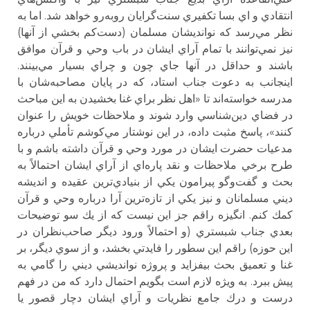
انتقادي و اي بسا تكفيري سنت‌گرايان روبه‌رو خواهد شد. اما به
نظر مي‌رسد كه نوانديشان مسلمان (دست‌كم بخشي از آنها)
نيز نمي‌توانند با تمام آراي ايشان در باب وحي و قرآن موافق
باشند و حداقل در آنها جاي چون و چراي بسيار مي‌بينند.
اينجانب به دعوت جناب استاد، كه در پايان مصاحبه‌شان با
مدرسه خواسته‌اند تا «اهل نظر براي غنا بخشيدن به اين مباحث
در فضاي دين‌شناسي وارد شوند و ملاحظات خويش را عنوان
كنند»، پاسخ مثبت داده، در اين نوشتار مي‌كوشم تأملي درباره
مدعيات حضرت ايشان در مورد وحي و قرآن داشته باشم و با
طرح برخي ملاحظات و نقد پاره‌اي از آراي ايشان احتمالاً به
بحث و گفت‌وگو پيرامون يكي از بنيادي‌ترين عقيده و انديشه
ديني مسلمانان و نيز يكي از تازه‌ترين آرا درباره وحي و قرآن
كمك كنم. انگيزه راقم جز اين نيست كه از يك سو توضيحات
بعدي جناب شبستري (و احتمالاً ورود ديگر صاحب‌نظران در
اين حوزه) راقم اين سطور را فايدتي بخشد، و از سوي ديگر، بر
غنا و تعميق بحث بيفزايد و پروژه نوانديشي ديني را گامي به
پيش ببرد. به ويژه لازم است بگويم احتمال دارد كه من در فهم
درست و درك جامع نظريات و آراي ايشان دچار قصور يا