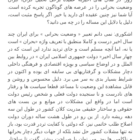
وضعیت بحرانی را در عرصه های گوناگون تجربه کرده است.
آیا شما نیز چنین عقیده ای دارید یا خیر. اگر پاسخ مثبت است،
دلیل یا دلایل این مساله را در چه می دانید؟
اشكورى: نمی دانم تعبیر « وضعیت بحرانی » برای ایران چند
سال اخیر درست و کاملا منطبق با تعریف واژه «بحران » است
یا نه، اما آنچه مسلم است و جای تردید ندارد این است که در
چهار سال اخیر« دولت جمهوری اسلامی ایران » در روابط بین
الملل و در اوضاع سیاسی و بوِیژه اقتصادی و فرهنگی داخلی
دچار مشکلات و گرفتاریهای بی سابقه ای بوده و اکنون در
شرایط بسیار بدی به سر می برد. دلیل محسوس و روشن و
قابل مشاهدة این وضعیت نا مساعد قطعا سیاست ها و رفتار
های نادرست و نا سنجیده دولت فعلی و شخص رئیس دولت
است اما در واقع این مشکلات در موانع و بن بست های
حقوقی و ساختار حقیقی مدریت کلان کشور در طول این سه
دهه ریشه دارد. از ین رو در طول هشت ساله دوران دولت
اصلاح طلب خاتمی نیز، که دولتی با کفایت تردر قدرت بود، باز
نه تنها مشلات کشور حل نشد بلکه از جهات دیگر دچار بحرانها
و ناکامی ها بود. می توان با صراحت بیشتر گفت تا ساختار