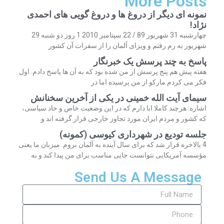
More Posts
نمونه ای دیگر از دروغ ها و دروغ گویی های احمدی
نژاد!
چهارشنبه 31 شهریور 89 / 22 سپتامبر 2010 1 روز دو شنبه 29
شهریور به رم رفتم و ویزای آلمان را از سفرات آن کشور
پاسخ به چند پرسش یک خبرنگار
هفته پیش هم پنج پرسش از من شده بود که به آن ها پاسخ دادم. اول
فکر می کردم مارکو از من پرسیده اما در
سیمای آیت الله خمینی در یکی از آخرین سخنانش
اشاره: هرچند کاملا ابا دارم که در این وضعیت خاص و حاد سیاسی،
که کشور و مردم ایران مورد تجاوز خارجی قرار گرفته اند و
جلسه تودیع در شهرداری کیوسی (کمونه)
4 بالاخره قرار شد که برای سال آینده به آلمان بروم. میزبان ما یعنی
مؤسسه آمریکایی نتوانست جایی مناسب برای من پیدا کند و به
Send Us A Message