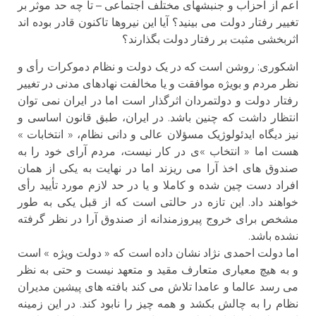
اعم از احزاب و جنبشهای مختلف اجتماعی – تا چه حد موثر بر
تغییر رفتار دولت می بینید؟ آیا این نیروها تاکنون قادر بوده اند
اثربخشی مثبت بر رفتار دولت بگذارند؟
اشكورى: روشن است که در یک دولت و نظام دموکرات رأی و
نظر مردم و بویژه موافقت و یا مخالفت نهادهای مدنی در تغییر
رفتار دولت و دولتمردان اثرگذار است اما در ایران نمی توان
انتظار داشت که چنین باشد. در ایران، طبق قانون اساسی و
نیز دیگاه ایدئولوژیک مسؤلان عالی و دانی نظام، « انتخابات »
هست اما « انتخاب »ی در کار نیست، مردم آرای خود را به
صندوق های اخذ آرا می ریزند اما در نهایت به یکی از همان
افراد دست چین شده و کاملا و یا در حد لازم مورد تأیید رأی
خواهند داد. این تازه در حالتی است که از قبل یکی به طور
مشخص برای خروج پیروزمندانه از صندوق آرا در نظر گرفته
نشده باشد.
اما دولت احمدی نژاد نشان داده است که « دولت ویژه » است
و به هیچ معیاری متعارف مقید و متعهد نیست و حتی به نظر
می رسد عالما و عامدا تلاش می کند بافته های پیشین مدیران
نظام را به چالش بکشد و همه چیز را نابود کند. در این زمینه