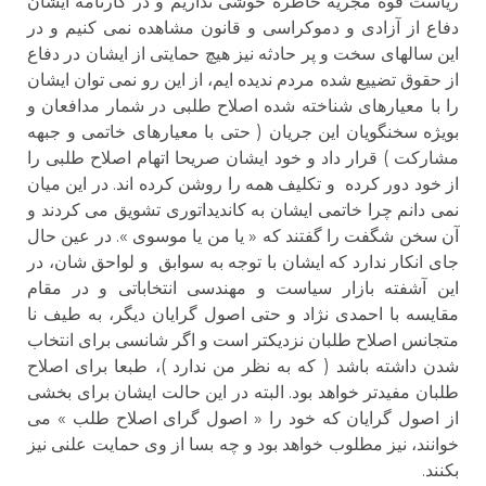
ریاست قوه مجریه خاطره خوشی نداریم و در کارنامه ایشان
دفاع از آزادی و دموکراسی و قانون مشاهده نمی کنیم و در
این سالهای سخت و پر حادثه نیز هیچ حمایتی از ایشان در دفاع
از حقوق تضییع شده مردم ندیده ایم، از این رو نمی توان ایشان
را با معیارهای شناخته شده اصلاح طلبی در شمار مدافعان و
بویژه سخنگویان این جریان ( حتی با معیارهای خاتمی و جبهه
مشارکت ) قرار داد و خود ایشان صریحا اتهام اصلاح طلبی را
از خود دور کرده و تکلیف همه را روشن کرده اند. در این میان
نمی دانم چرا خاتمی ایشان به کاندیداتوری تشویق می کردند و
آن سخن شگفت را گفتند که « یا من یا موسوی ». در عین حال
جای انکار ندارد که ایشان با توجه به سوابق و لواحق شان، در
این آشفته بازار سیاست و مهندسی انتخاباتی و در مقام
مقایسه با احمدی نژاد و حتی اصول گرایان دیگر، به طیف نا
متجانس اصلاح طلبان نزدیکتر است و اگر شانسی برای انتخاب
شدن داشته باشد ( که به نظر من ندارد )، طبعا برای اصلاح
طلبان مفیدتر خواهد بود. البته در این حالت ایشان برای بخشی
از اصول گرایان که خود را « اصول گرای اصلاح طلب » می
خوانند، نیز مطلوب خواهد بود و چه بسا از وی حمایت علنی نیز
بکنند.