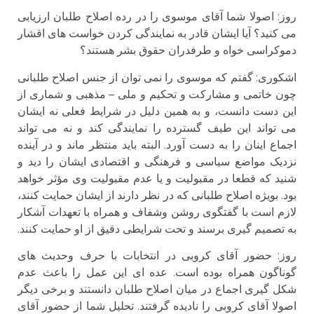
روز: اصولا شما آقای موسوی را در رده اصلاح طلبان ارزیابی
می کنید؟ آیا ایشان قادر به نمایندگی کردن خواست های اقشار
دموکراسی خواه و طرفدران حقوق بشر هستند؟
اشكورى: گفتم که موسوی را نمی توان از جنس اصلاح طلبانی
چون خاتمی و مشارکت و تحکیم و ملی – مذهبی و شماری از
این دست دانست، و به همین دلیل در شرایط فعلی نه ایشان
می تواند این طیف گسترده را نمایندگی کند و نه می تواند
اجماع اینان را به دست آورد. البته باید منتظر ماند و در آینده
نزدیک مواضع سیاسی و فرهنگی و اقتصادی ایشان را دید و
شنید که قطعا در مقبولیت و یا عدم مقبولیت وی مؤثر خواهد
بود. بویژه اصلاح طلبانی که در نظر دارند از ایشان حمایت کنند،
لازم است با گفتگوی روشن وشفاف و همراه با تعهدات آشکار
به تصمیم گیری برسند و تحت شرایطی دقیق از او حمایت کنند.
روز: حضور آقای کروبی در انتخابات با حرف وحدیث های
گوناگون همراه بوده است. عده ای این عمل را باعث عدم
شکل گیری اجماع در میان اصلاح طلبان دانستند و برخی دیگر
اصولا آقای کروبی را نادیده گرفتند. تحلیل شما از حضور آقای