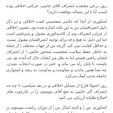
روز: برخی معتقدند انصراف آقای خاتمی، حرکتی اخلاقی بوده
است. آیا با این مساله موافقت دارید؟
اشكورى: از آنجا که خاتمی شخصیتی است اخلاقی و در ذکر
دلیل انصرافشان نیز به این نکته اشاره شده بود، تفسیر اخلاقی
از چرایی انصراف وی از کاندیداتوری مقبول و پذیرفتنی است
اما این دلیل به هیچ وجه برای توجیه انصرافشان مقبول نیست
و حداقل کفایت نمی کند. گرچه من از جهات مختلف ( از جمله
به خاطر حفظ سلامت شخصیت شخص خاتمی ) از انصراف
ایشان راضی هستم اما به نظر من ایشان حال که آمده بود می
بایست تا پایان راه می ماند و، حتی در صورت انتخاب نشدن،
چه بسا همین ماندن و مقاومت و مداومت به رشد و استواری
جامعه مدنی کمک می‌کرد.
روز: اصولا فارغ از مسایل اخلاقی و در بعد سیاسی، تا چه حد
انصراف آای خاتمی به نفع آقای موسوی را در چارچوب های
اصلاح طلبانه ارزیابی می کنید.
اشكورى: من ( و البته امثال من ) از دوران ریاست موسوی بر