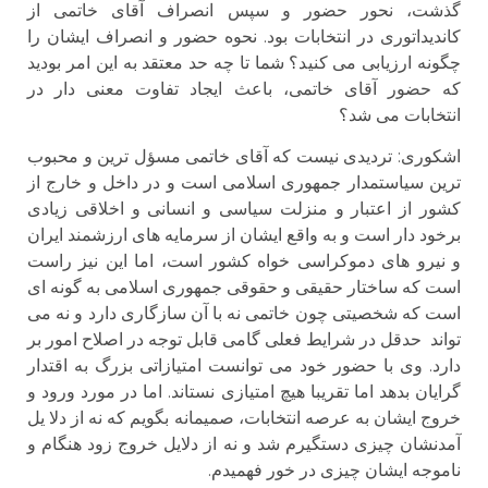
گذشت، نحور حضور و سپس انصراف آقای خاتمی از
کاندیداتوری در انتخابات بود. نحوه حضور و انصراف ایشان را
چگونه ارزیابی می کنید؟ شما تا چه حد معتقد به این امر بودید
که حضور آقای خاتمی، باعث ایجاد تفاوت معنی دار در
انتخابات می شد؟
اشكورى: تردیدی نیست که آقای خاتمی مسؤل ترین و محبوب
ترین سیاستمدار جمهوری اسلامی است و در داخل و خارج از
کشور از اعتبار و منزلت سیاسی و انسانی و اخلاقی زیادی
برخود دار است و به واقع ایشان از سرمایه های ارزشمند ایران
و نیرو های دموکراسی خواه کشور است، اما این نیز راست
است که ساختار حقیقی و حقوقی جمهوری اسلامی به گونه ای
است که شخصیتی چون خاتمی نه با آن سازگاری دارد و نه می
تواند حدقل در شرایط فعلی گامی قابل توجه در اصلاح امور بر
دارد. وی با حضور خود می توانست امتیازاتی بزرگ به اقتدار
گرایان بدهد اما تقریبا هیچ امتیازی نستاند. اما در مورد ورود و
خروج ایشان به عرصه انتخابات، صمیمانه بگویم که نه از دلا یل
آمدنشان چیزی دستگیرم شد و نه از دلایل خروج زود هنگام و
ناموجه ایشان چیزی در خور فهمیدم.