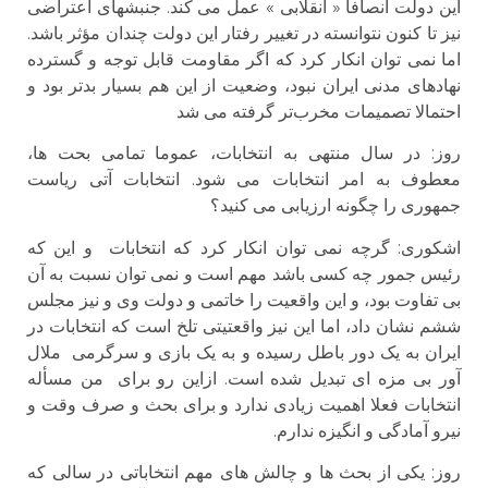
این دولت انصافا « انقلابی » عمل می کند. جنبشهای اعتراضی
نیز تا کنون نتوانسته در تغییر رفتار این دولت چندان مؤثر باشد.
اما نمی توان انکار کرد که اگر مقاومت قابل توجه و گسترده
نهادهای مدنی ایران نبود، وضعیت از این هم بسیار بدتر بود و
احتمالا تصمیمات مخرب‌تر گرفته می شد
روز: در سال منتهی به انتخابات، عموما تمامی بحت ها،
معطوف به امر انتخابات می شود. انتخابات آتی ریاست
جمهوری را چگونه ارزیابی می کنید؟
اشكورى: گرچه نمی توان انکار کرد که انتخابات و این که
رئیس جمور چه کسی باشد مهم است و نمی توان نسبت به آن
بی تفاوت بود، و این واقعیت را خاتمی و دولت وی و نیز مجلس
ششم نشان داد، اما این نیز واقعتیتی تلخ است که انتخابات در
ایران به یک دور باطل رسیده و به یک بازی و سرگرمی ملال
آور بی مزه ای تبدیل شده است. ازاین رو برای من مسأله
انتخابات فعلا اهمیت زیادی ندارد و برای بحث و صرف وقت و
نیرو آمادگی و انگیزه ندارم.
روز: یکی از بحث ها و چالش های مهم انتخاباتی در سالی که