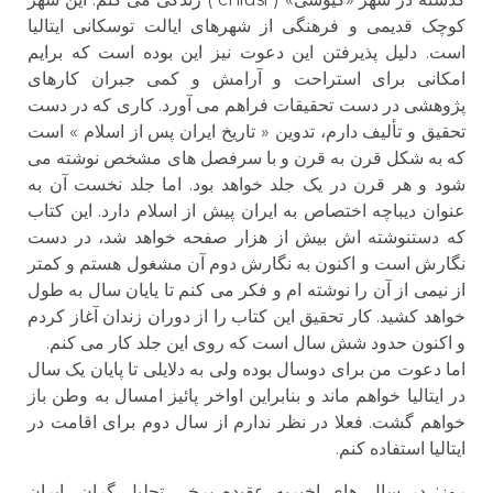
کوچک قدیمی و فرهنگی از شهرهای ایالت توسکانی ایتالیا
است. دلیل پذیرفتن این دعوت نیز این بوده است که برایم
امکانی برای استراحت و آرامش و کمی جبران کارهای
پژوهشی در دست تحقیقات فراهم می آورد. کاری که در دست
تحقیق و تألیف دارم، تدوین « تاریخ ایران پس از اسلام » است
که به شکل قرن به قرن و با سرفصل های مشخص نوشته می
شود و هر قرن در یک جلد خواهد بود. اما جلد نخست آن به
عنوان دیباچه اختصاص به ایران پیش از اسلام دارد. این کتاب
که دستنوشته اش بیش از هزار صفحه خواهد شد، در دست
نگارش است و اکنون به نگارش دوم آن مشغول هستم و کمتر
از نیمی از آن را نوشته ام و فکر می کنم تا یایان سال به طول
خواهد کشید. کار تحقیق این کتاب را از دوران زندان آغاز کردم
و اکنون حدود شش سال است که روی این جلد کار می کنم.
اما دعوت من برای دوسال بوده ولی به دلایلی تا پایان یک سال
در ایتالیا خواهم ماند و بنابراین اواخر پائیز امسال به وطن باز
خواهم گشت. فعلا در نظر ندارم از سال دوم برای اقامت در
ایتالیا استفاده کنم.
روز: در سال های اخیربه عقیده برخی تحلیل گران، ایران