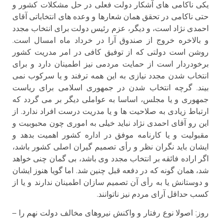
یکی ناکامی های آشکار دولت فعلی در حل مشکلات کشور و
حتی ناکامی در تحقق همان شعارها و وعده های انتخاباتی آقای
احمدی نژاد است، و دیگر، عزم رئیس دولت برای انتخاب مجدد
و بالاخره خروج از صندوق آرا در خرداد ماه امسال است.
روشن است دولتی که از توفیق کافی در امر مدریت کشور
برخودردار است از حمایت مردمی نیز اطمینان دارد و برای
انتخاب شدن مجدد نیازی به این همه ترفند و یا سرکوب نمی
بیند. گرچه انتخاب شدن در جمهوری اسلامی برای ریاست
جمهوری و یا مجلس، اساسا به عواملی دیگر بر می گردد که
ارتباط زیادی به صلاحیت ها و یا مدریت درست افراد ندارد. از
این رو آقای احمدی نژاد نباید خیلی به اموری چون محبوبیت و
مقبولیت و یا کارنامه موفق در اداره کشور اهمیت بدهد و
ایشان باید نگران نظر و رأی تصمیم گیران اصلی کشور باشد،
اگر اراده فائقه بر انتخاب مجدد وی باشد، بی گمان چنی خواهد
شد، همان گونه که در دفعه قبل چنین شد. اما گویا هنوز ایشان
و دوستانش یا به رأی آن تصمیم سازان اطمینان ندارند و یا از
کسب حداقل آرای مردم نیز ناتوانند.
روز: اصولا نوع رفتار و واکنش نیروهای مخالف دولت نهم را –