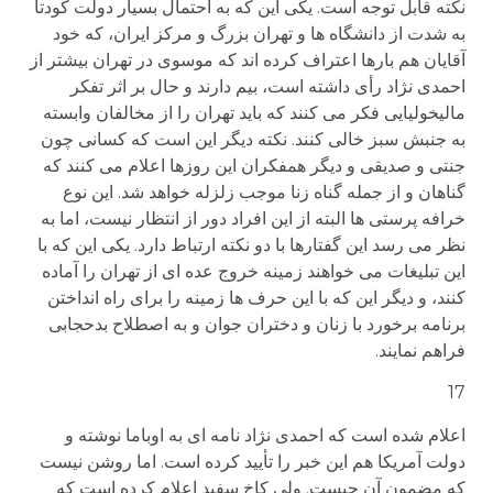
نکته قابل توجه است. یکی این که به احتمال بسیار دولت کودتا
به شدت از دانشگاه ها و تهران بزرگ و مرکز ایران، که خود
آقایان هم بارها اعتراف کرده اند که موسوی در تهران بیشتر از
احمدی نژاد رأی داشته است، بیم دارند و حال بر اثر تفکر
مالیخولیایی فکر می کنند که باید تهران را از مخالفان وابسته
به جنبش سبز خالی کنند. نکته دیگر این است که کسانی چون
جنتی و صدیقی و دیگر همفکران این روزها اعلام می کنند که
گناهان و از جمله گناه زنا موجب زلزله خواهد شد. این نوع
خرافه پرستی ها البته از این افراد دور از انتظار نیست، اما به
نظر می رسد این گفتارها با دو نکته ارتباط دارد. یکی این که با
این تبلیغات می خواهند زمینه خروج عده ای از تهران را آماده
کنند، و دیگر این که با این حرف ها زمینه را برای راه انداختن
برنامه برخورد با زنان و دختران جوان و به اصطلاح بدحجابی
فراهم نمایند.
17
اعلام شده است که احمدی نژاد نامه ای به اوباما نوشته و
دولت آمریکا هم این خبر را تأیید کرده است. اما روشن نیست
که مضمون آن چیست. ولی کاخ سفید اعلام کرده است که