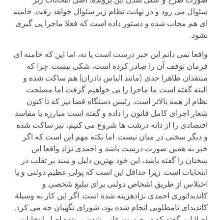
سئوال می رود و در نهایت نظام زیر سئوال خواهد رفت. خامنه
ای هم مجاب شده و دستور داده است که فعلا ماجرا پی گیری
نشود.
واقعا نمی دانم این خبر درست است یا نه، اما این که خامنه ای
فرمان توقف آن را صادر کرده است، شکی نیست. چرا که
منتقدان ظاهرا جدی (مانند الیاس نادران) هم ساکت شده و
البته گفته است ما ماجرا را پی خواهیم گرفت اما مصلحت
نظام از همه بالاتر است. رئیس دستگاه قضا نیز که تا کنون
شعار اجرای کامل قانون را داده و گفته است مبارزه با مفاسد
اقتصادی را از دانه درشت ها شروع می کنیم، نیز ساکت شده
و دیگر سخنی در میان نیست. اما نکته مهم این است که اگر
خبر به همین صورت درست باشد و احمدی نژاد واقعا این
سخنان را گفته باشد، این خود بهترین دلیل و سند بر تقلب در
انتخابات است. زیرا حداقل این است که پولی عظیم دولتی و یا
اختلاس از طریق اشخاص دولتی برای تبلیغ شخصی و
کاندیداتوری احمدی نژادهزینه شده است. اگر این کار به وسیلة
کاندیدای نامطلوبی انجام شده بود، شورای نگهبان چه می کرد.
اصلا این گفته که در صورت علنی شدن پرونده اصل انتخابات