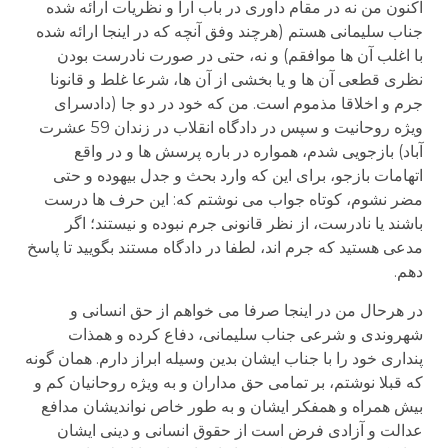
اکنون من نه در مقام داوری در باب آرا و نظریات ارائه شده
جناب سلیمانی هستم (هرچند وفق آنچه که در اینجا ارائه شده
با اغلب آن ها موافقم) و نه، حتی در صورت نادرست بودن
نظری قطعی آن ها و یا بخشی از آن ها، شرعا غلط و قانونا
جرم و اخلاقا مذموم است. من که خود در دو جا (دادسرای
ویژه روحانیت و سپس در دادگاه انقلاب در زندان 59 عشرت
آباد) بازجویی شدم، همواره در باره پرسش ها و در واقع
اتهامات بازجو، برای این که وارد بحث و جدل بیهوده و حتی
مضر نشوم، کوتاه جواب می نوشتم که: این حرف ها درست
باشند یا نادرست، از نظر قانونی جرم نبوده و نیستند؛ اگر
مدعی هستید که جرم اند، لطفا در دادگاه مستند بگویید تا پاسخ
دهم.
در هرحال من در اینجا صرفا می خواهم از حق انسانی و
شهروندی و شرعی جناب سلیمانی، دفاع کرده و همذات
پنداری خود را با جناب ایشان بدین وسیله ابراز دارم. همان گونه
که قبلا نوشتم، بر تمامی حق مداران و به ویژه روحانیان کم و
بیش همراه و همفکر ایشان و به طور خاص نواندیشان مدافع
عدالت و آزادی فرض است از حقوق انسانی و دینی ایشان