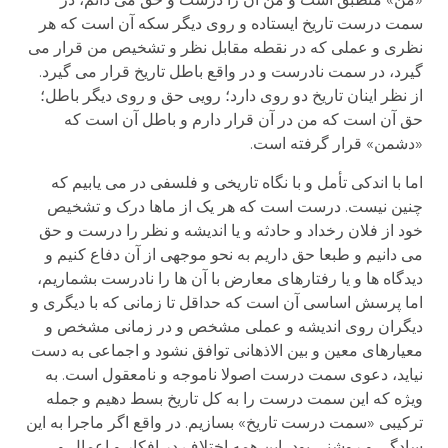
سمت درست تاریخ ایستاده و روی دیگر سکه آن است که هر
نظری و عملی که در نقطه مقابل نظر و تشخیص من قرار می
گیرد، در سمت نادرست و در واقع باطل تاریخ قرار می گیرد.
از نظر اینان تاریخ دو روی دارد؛ رویی حق و روی دیگر باطل؛
حق آن است که من در آن قرار دارم و باطل آن است که
«دشمن» قرار گرفته است.
اما با اندکی تأمل و با نگاه تاریخی و فلسفی در می یابیم که
چنین نیست. درست است که هر یک از ماها درک و تشخیص
خود از فلان رخداد و حادثه و یا اندیشه و نظر را درست و حق
می دانیم و طبعا حق داریم به نحو موجهی از آن دفاع کنیم و
دیدگاه ها و یا رفتارهای معارض با آن ها را نادرست بشماریم،
اما پرسش اساسی آن است که حداقل تا زمانی که با دیگری و
دیگران روی اندیشه و عملی مشخص و در زمانی مشخص و
معیارهای معین و بین الاذهانی توافق نشود و اجماعی به دست
نیاید، دعوی سمت درست اصولا ناموجه و نامعقول است. به
ویژه که این سمت درست را به کل تاریخ بسط دهیم و جمله
ترکیبی «سمت درست تاریخ» بسازیم. در واقع اگر ماجرا به این
سادگی و روشنی بود، این همه اختلاف در افکار و اعمال و