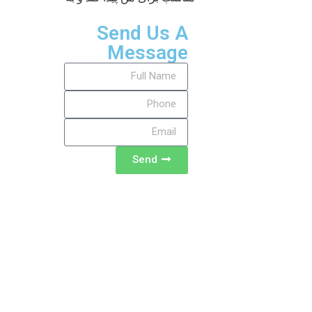
Send Us A
Message
Send