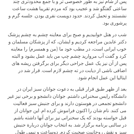
پس از شام نیز به طور خصوصی تر و با جمع محدودتری چند
ساعتی گفتگو شد و عجیب بود که مردم تقریبا هشت ساعت
نشستند و تحمل کردند. حدود دویست نفری بودن. جلسه گرم و
پرشوری بود.
شب در هتل خوابیدیم و صبح برای معاینه چشم به چشم پزشک
دکتر عابدین مراجعه کردیم و ایشان، که از پزشکان مسلمان و
خوب ایرانی است، در مطب خود ما (من و همسرم) را معاینه
کرد و گفت آب مروارید چشم چپ من باید عمل بشود و البته
پس از آن نیز یک عمل جراحی دیگر برای برگرفتن ریشه های
اضافی ناشی از دیابت در ته چشم لازم است. قرار شد در
ایتالیا این عمل انجام شود.
بعد از ظهر طبق قرار قبلی به دعوت جوانان سبز ایران در
دانشگاه رایس سخنرانی داشتم. جوانان دانشجو و برخی نیز غیر
دانشجو تجمعی در هوستون دارند و برای جنبش سبز فعالیت
می کنند. نام شان را اکنون فراموش کرده ام. این جوانان از
قبل خواسته بودند که یک سخنرانی نیز برای آنها داشته باشم.
در سالنی برنامه برگزار شد. به انتخاب جوانان دربارة حنبش
سبز و نقش روحانیت صحبت کردم. دوساعت و نیمی طول