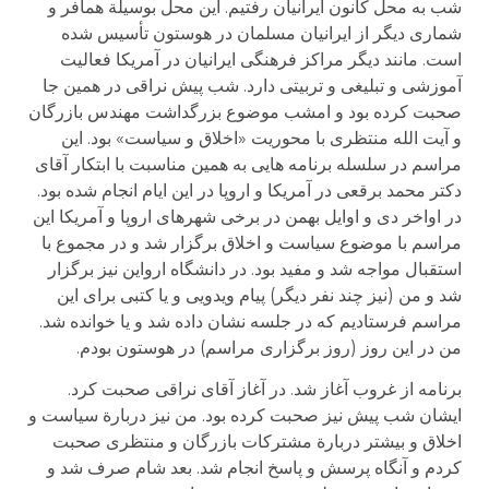
شب به محل کانون ایرانیان رفتیم. این محل بوسیلة همافر و
شماری دیگر از ایرانیان مسلمان در هوستون تأسیس شده
است. مانند دیگر مراکز فرهنگی ایرانیان در آمریکا فعالیت
آموزشی و تبلیغی و تربیتی دارد. شب پیش نراقی در همین جا
صحبت کرده بود و امشب موضوع بزرگداشت مهندس بازرگان
و آیت الله منتظری با محوریت «اخلاق و سیاست» بود. این
مراسم در سلسله برنامه هایی به همین مناسبت با ابتکار آقای
دکتر محمد برقعی در آمریکا و اروپا در این ایام انجام شده بود.
در اواخر دی و اوایل بهمن در برخی شهرهای اروپا و آمریکا این
مراسم با موضوع سیاست و اخلاق برگزار شد و در مجموع با
استقبال مواجه شد و مفید بود. در دانشگاه ارواین نیز برگزار
شد و من (نیز چند نفر دیگر) پیام ویدویی و یا کتبی برای این
مراسم فرستادیم که در جلسه نشان داده شد و یا خوانده شد.
من در این روز (روز برگزاری مراسم) در هوستون بودم.
برنامه از غروب آغاز شد. در آغاز آقای نراقی صحبت کرد.
ایشان شب پیش نیز صحبت کرده بود. من نیز دربارة سیاست و
اخلاق و بیشتر دربارة مشترکات بازرگان و منتظری صحبت
کردم و آنگاه پرسش و پاسخ انجام شد. بعد شام صرف شد و