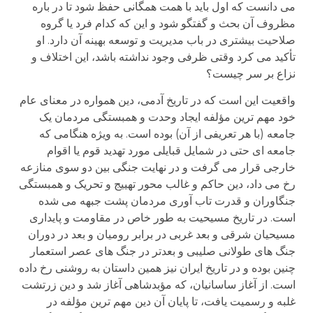
می دانست که اول باید با همت همگانی حفظ شود تا در باره
مظروف آن بحث و گفتگو شود و این که کدام فرد یا گروه
صلاحیت بیشتری در باب مدیریت و توسعه بهینه آن دارد. او
تأکید می کرد وقتی ظرفی وجود نداشته باشد، این اختلاف و
نزاع بر سر چیست؟
واقعیت این است که در تاریخ آدمی، دین همواره در معنای عام
خود مهم ترین مؤلفه ایجاد وحدت و همبستگی مردمان یک
جامعه (با هر تعریفی از آن) بوده است. به ویژه هنگامی که
جامعه ای حتی در شمایل قبایلی مورد تهدید قوم یا اقوام
خارجی قرار می گرفت و در نهایت جنگی بین دو سوی منازعه
رخ می داد، دین حاکم و غالب محور تهییج و تحریک و همبستگی
جنگاوران و قدرت تاب آوری مردمان پشت جبهه می شده
است. در تاریخ مسیحیت به طور خاص در مقاومت و پایداری
مسیحیان شرقی و بعد غربی در برابر رومیان و بعد در دوران
جنگ های طولانی صلیبی و بعدتر در جنگ های عصر استعمار
چنین بوده و در تاریخ ایران نیز همین داستان به روشنی رخ داده
است. از آغاز ساسانیان، که مؤبدشاهی آغاز شد و دین زرتشت
غلبه و رسمیت یافت، تا پایان آن دین مهم ترین مؤلفه در