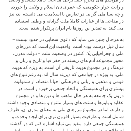
و رانت خوار حکومتی، که عمری نان اسلام و ولایت را خورده
و چه بسا ملی گرایی در تعارض با اسلامیت می دانسته اند، نیز
در مداحی ها از عبارات کاملا ملت گرایانه و وطنی استفاده
می کنند. به تقدیر این روزها نام ایران پرتکرار شده است.
به هرحال چنین می نماید که دعوی سحابی در حدود بیست –
سال قبل درست بوده است. واقعیت این است که مرزهای
ملی و جغرافیایی یک کشور در وضعیت ملت – دولت مدرن،
محور مجموعه آدم های زیسته در جغرافیا و تاریخ و زبان و
فرهنگ و در مجموع هویت تاریخی آن است. به ویژه که هویت
ملی، به ویژه در جوامعی که دیرینه سال اند، به رغم تنوع های
قومی و مذهبی و زبانی و فرهنگی احیانا متضاد، از شمولیت
بیشتری برای همبستگی و اتحاد جمعی برخوردار است. در
درون یک جامعه به هر حال مذهب ها و دین ها و در مجموع
عقاید و باورها و سنت های بسیار متنوع و متضادی وجود داشته
و دارند، اما در مجموع مرزهای ملی به معنای مدرن آن، ظرف
شامل است و ظرفیت بسیار افزون تری برای ایجاد وحدت و
همبستگی جمعی دارد. مفید می نماید اشاره کنم که در گذشته
اصطلاح «وطن» وجود داشت اما می دانیم که این دو مرادف