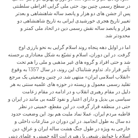
در سطح رسمی چنین بود. حتی ملی گرایی افراطی سلطنتی
پس از جشن های دو هزار و پانصد ساله شاهنشاهی و بعدتر
تغییر تاریخ هجری خورشیدی ایرانی به تاریخ شاهنشاهی دو
هزار و پانصد ساله نقش رسمی دین در اتحاد ملی کمتر و
محدودتر شد.
اما در اوایل دهه پنجاه روند اسلام گرایی به نحو بارزی اوج
گرفت. در این دوران، اسلام و تشیّع به شکل معناداری برجسته
شد و حتی افراد و گروه های غیر مذهبی و ملی را هم تحت
تأثیر قرار داد. تداوم شتابناک این روند، در سال 1357 به وقوع
«انقلاب اسلامی ایران» منتهی شد. در چنین وضعیتی یک مرجع
تقلید رسمی معمول و زیسته در حوزه های علمیه سنتی به هر
دلیل در مقام رهبری انقلاب و در ادامه در مقام زعامت
سیاسی بی بدیل و دارای اعتبار و نفوذ کلمه بی مانند در ایران و
حتی در منطقه قرار گرفت. در این مقطع، خمینی در نظر
قاطبه مردم ایران، عملا نماد ملیت هم بود. این وضعیت حدود
ده سال به طول انجامید. در این دوران در منازعات داخلی و
خارجی به ویژه در طول جنگ هشت ساله ایران و عراق، دین
اسلام با خوانش شیعی با رهبری آیت الله خمینی و علمای دینی