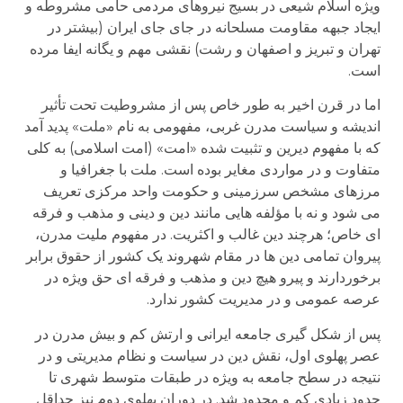
ویژه اسلام شیعی در بسیج نیروهای مردمی حامی مشروطه و
ایجاد جبهه مقاومت مسلحانه در جای جای ایران (بیشتر در
تهران و تبریز و اصفهان و رشت) نقشی مهم و یگانه ایفا مرده
است.
اما در قرن اخیر به طور خاص پس از مشروطیت تحت تأثیر
اندیشه و سیاست مدرن غربی، مفهومی به نام «ملت» پدید آمد
که با مفهوم دیرین و تثبیت شده «امت» (امت اسلامی) به کلی
متفاوت و در مواردی مغایر بوده است. ملت با جغرافیا و
مرزهای مشخص سرزمینی و حکومت واحد مرکزی تعریف
می شود و نه با مؤلفه هایی مانند دین و دینی و مذهب و فرقه
ای خاص؛ هرچند دین غالب و اکثریت. در مفهوم ملیت مدرن،
پیروان تمامی دین ها در مقام شهروند یک کشور از حقوق برابر
برخوردارند و پیرو هیچ دین و مذهب و فرقه ای حق ویژه در
عرصه عمومی و در مدیریت کشور ندارد.
پس از شکل گیری جامعه ایرانی و ارتش کم و بیش مدرن در
عصر پهلوی اول، نقش دین در سیاست و نظام مدیریتی و در
نتیجه در سطح جامعه به ویژه در طبقات متوسط شهری تا
حدود زیادی کم و محدود شد. در دوران پهلوی دوم نیز حداقل