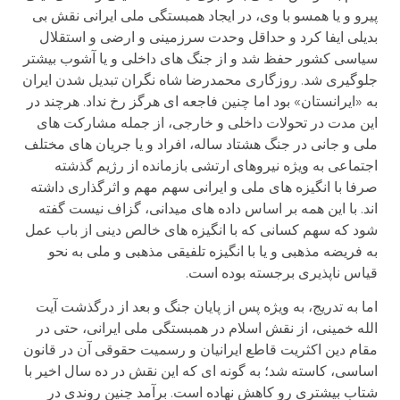
پیرو و یا همسو با وی، در ایجاد همبستگی ملی ایرانی نقش بی
بدیلی ایفا کرد و حداقل وحدت سرزمینی و ارضی و استقلال
سیاسی کشور حفظ شد و از جنگ های داخلی و یا آشوب بیشتر
جلوگیری شد. روزگاری محمدرضا شاه نگران تبدیل شدن ایران
به «ایرانستان» بود اما چنین فاجعه ای هرگز رخ نداد. هرچند در
این مدت در تحولات داخلی و خارجی، از جمله مشارکت های
ملی و جانی در جنگ هشتاد ساله، افراد و یا جریان های مختلف
اجتماعی به ویژه نیروهای ارتشی بازمانده از رژیم گذشته
صرفا با انگیزه های ملی و ایرانی سهم مهم و اثرگذاری داشته
اند. با این همه بر اساس داده های میدانی، گزاف نیست گفته
شود که سهم کسانی که با انگیزه های خالص دینی از باب عمل
به فریضه مذهبی و یا با انگیزه تلفیقی مذهبی و ملی به نحو
قیاس ناپذیری برجسته بوده است.
اما به تدریج، به ویژه پس از پایان جنگ و بعد از درگذشت آیت
الله خمینی، از نقش اسلام در همبستگی ملی ایرانی، حتی در
مقام دین اکثریت قاطع ایرانیان و رسمیت حقوقی آن در قانون
اساسی، کاسته شد؛ به گونه ای که این نقش در ده سال اخیر با
شتاب بیشتری رو کاهش نهاده است. برآمد چنین روندی در