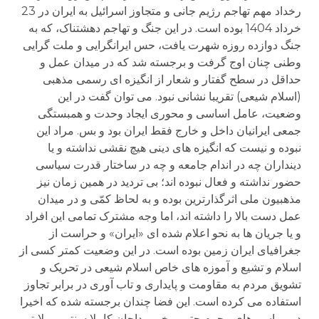
رخداد مهم تهاجم رژیم جانی و متجاوز اسرائیل به ایران در 23
خرداد 1404 بوده است. در این جنگ و تهاجم دهشتناک، که به
جنگ دوازده روزه شهرت یافت، حس ایرانگرایی و ملت گرایی
وطنی چنان اوج گرفت و برجسته شد که در میدان عمل و
حداقل در سطح گفتار و شعار از انگیزه ای رسمی مذهبی
(اسلام شیعی) تقریبا نشانی نبود. می توان گفت در این
وضعیت، عامل اساسی و محوری ایجاد وحدت و همبستگی
جمعی ایرانیان داخل و خارج فقط ایران بود و بس. مراد این
نبوده و نیست که انگیزه های دینی هیچ نقشی نداشته و یا
دینداران چه در اندام جامعه و چه در ساختار قدرت سیاسی
حضور نداشته و فعال نبوده اند؛ بی تردید در همین زمان نیز
مذهبیون ملی اثرگذارترین بوده و به لحاظ کمّی و در میدان
عمل دست بالا را داشته اند، اما وجه مشترک تمامی این افراد
و یا جریان ها به نحو اعلام شده ای «ایران» و حراست از
جغرافیای ایران زمین بوده است. در این وضعیت کمتر کسی از
اسلام و تشیع و آموزه های خاص اسلام شیعی در تحریک و
تشویق مردم به مقاومت و پایداری و تاب آوری در برابر تجاوز
استفاده می کرده است. این فضا چندان برجسته شده که اخیرا
در مراسم های محرم حتی برخی مداحان کاملا سنتی و ولایتی