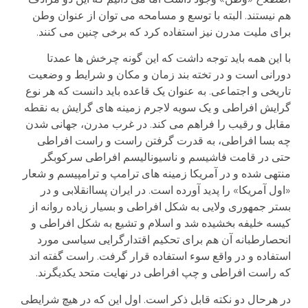
هم نیستند. البته با توسع و مسامحه می توان از عنوان وطن
برای ملیت مدرن نیز استفاده کرد که برخی چنین می کنند.
با این همه باید توجه داشت که این گونه چرخش ها عمدتا
دورانی است و در تخته بند زمان و مکان و شرایط و وضعیت
تاریخی و اجتماعی. به عنوان یک قاعده باید دانست که هر نوع
گرایش افراطی و یک سویه لاجرم زمینه های گرایش به نقطه
مقابل و رقیب را فراهم می کند. در غرب مدرن، جهانی شدن
چه بسا افراطی، به قدرت گرفتن راست و راست افراطی
حتی در قامت فاشیسم و ناسیونالیسم افراطی سرکوبگر
منتهی شده و در آمریکا زمینه های ترامپ و ترامپیسم و شعار
«اول آمریکا» را پدید آورده است. در ایران پساانقلابی و در
بستر جمهوری ولایی به شکل افراطی و بسیار زیاده روانه از
کیسه خلیفه بخشیده شد و اسلام و تشیع به شکل افراطی و
انحصارطبانه آن هم برای تحکیم اقتدارگرایی سیاسی مورد
استفاده و در واقع سوء استفاده قرار گرفت. راست گفته اند
که راست افراطی و چپ افراطی در نهایت متحد یکدیگرند.
در هرحال دو نکته قابل ذکر است. اول این که در هیچ شرایطی