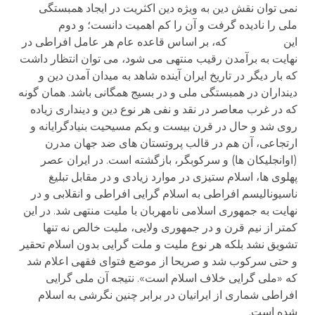
نمی توان نقش دین به ویژه دین اکثریت در ایجاد همبستگی
ملی را نادیده گرفت و آن را کم اهمیت دانست؛ و دوم
این که، بر اساس قاعده عام هر عامل افراطی در
نهایت به برآمدن رقیب منتهی می شود، می توان انتظار داشت
که بار دیگر در تاریخ ایران آینده شاهد به میدان آمدن دین و
دینداران در همبستگی ملی و در بسیج همگانی باشد. همان گونه
که در غرب معاصر در نقد و نفی هر نوع دین و دینداری زیاده
روی شد و حال در قرن بیست و یکم مسیحیت بنیادگرایانه و
ارتجاعی، آن هم در قالب پروتستان های ضد جهان مدرن
(اوانجلیکان ها) و سرکوبگر، بازگشته است. در ایران عصر
پهلوی ها، اسلام ستیزی در موارد زیادی و در مقابل تبلیغ
ناسیونالیسم افراطی به اسلام گرایی افراطی و انقلابی و در
نهایت به جمهوری اسلامی نامهربان با ملیت منتهی شد. در این
کمتر از نیم قرن و در جمهوری ولایی، ملیت خالص نه تنها
تشویق نشد بلکه هر نوع ملیت و ملت گرایی بدون اسلام تحقیر
و حتی سرکوب شد و صریحا از موضع فتوای فقهی اعلام شد
که «ملی گرایی خلاف اسلام است». نتیجه آن ملی گرایی
افراطی شماری از ایرانیان در برابر چنین نگرشی به اسلام
شده است.