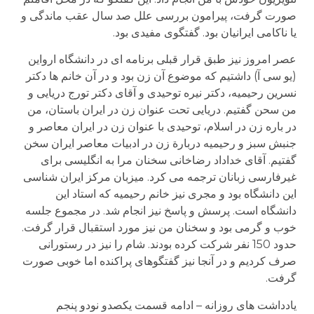
صورت گرفت، پیرامون بررسی علل صد سال عقب ماندگی و
یا ناکامی ایرانیان بود. گفتگوی مفیدی بود.
عصر امروز نیز طبق قرار قبلی برنامه ای در دانشگاه ارواین
(یو سی آ) داشتیم که موضوع آن زن بود و در آن خانم ها دکتر
نسرین رحیمیه، دکتر نیره توحیدی و آقای دکتر تورج دریایی و
من سحن گفتیم. دریایی تحت عنوان زن در ایران باستان، من
در باره زن در اسلام، توحیدی با عنوان زن در ایران معاصر و
جنبش سبز و رحیمیه دربارة زن در ادبیات معاصر ایران سخن
گفتیم. آقای خداداد رضاخانی سخنان مرا به انگلیسی برای
غیرفارسی زبانان ترجمه می کرد. میزبان مرکز ایران شناسی
این دانشگاه بود و مجری نیز خانم رحیمیه که استاد این
دانشگاه است. پرسش و پاسخ نیز انجام شد. در مجموع جلسه
خوب و گرمی بود و سخنان من نیز مورد استقبال قرار گرفت.
حدود 150 نفر شرکت کرده بودند. شام را نیز در رستورانی
صرف کردیم و در آنجا نیز گفتگوهای پراکنده اما خوبی صورت
گرفت.
یادداشت های روزانه – ادامه قسمت یکصدو نودو پنجم