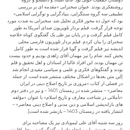
روشنفکری بودند. عنوان سخنرانی «مقدمه ای بر بررسی
تطبیقی سه گروه سنتگرایی، بنیادگرایی و نوگرایی اسلامی»
بود که حول ده محور فکری تحلیل شد. سخنرانی به شدت مورد
توجه قرار گرفت. فیلم بردار تلویزیون صدای آمریکا به طور
کامل فیلم گرفت و در پایان نیز طی یک گفتگوی کوتاه خلاصه
سخنرای را بیان کردم. فیلم بردار تلویزیون فارسی محلی
اندیشه نیز فیلم گرفت و گویا قرار شده است به طور کامل
پخش کنند. شام را نیز مهمان آقای زاهدی بودیم و حدود بیست
تن مهمان بودند. این افراد غالبا از استادان و اهل تحقیق و قلم
بودند و گفتگوهای فکری و علمی و سیاسی مفیدی انجام شد
[این متن بعدها در اشکال مختلف منتشر شده است. از جمله
در فصلی از کتاب «مروری بر تاریخ اصلاح دینی در ایران
معاصر» – منتشر شده در زمستان 1401 – و نیز در دفتر دوم
«تأملاتی در شناخت معارف و تاریخ اسلام» با عنوان «مؤلفه
های بازاندیشی اسلامی و دین مدنی و اصلاح دینی معاصر» –
انتشار یافته در زمستان 1403 – بازنشر شده است].
روز سه شنبه آقای علی لیمونادی نیز یک مصاحبه برای
تلویزیون خودش با من انجام داد. این گفتگو که در محل اقامتم