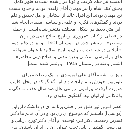
اندیشه نیز فیلم گرفت و گویا قرار شده است به طور کامل
پخش کنند. شام را نیز مهمان آقای زاهدی بودیم و حدود بیست
تن مهمان بودند. این افراد غالبا از استادان و اهل تحقیق و قلم
بودند و گفتگوهای فکری و علمی و سیاسی مفیدی انجام شد
[این متن بعدها در اشکال مختلف منتشر شده است. از جمله
در فصلی از کتاب «مروری بر تاریخ اصلاح دینی در ایران
معاصر» – منتشر شده در زمستان 1401 – و نیز در دفتر دوم
«تأملاتی در شناخت معارف و تاریخ اسلام» با عنوان «مؤلفه
های بازاندیشی اسلامی و دین مدنی و اصلاح دینی معاصر» –
انتشار یافته در زمستان 1403 – بازنشر شده است].
روز سه شنبه آقای علی لیمونادی نیز یک مصاحبه برای
تلویزیون خودش با من انجام داد. این گفتگو که در محل اقامتم
صورت گرفت، پیرامون بررسی علل صد سال عقب ماندگی و
یا ناکامی ایرانیان بود. گفتگوی مفیدی بود.
عصر امروز نیز طبق قرار قبلی برنامه ای در دانشگاه ارواین
(یو سی آ) داشتیم که موضوع آن زن بود و در آن خانم ها دکتر
نسرین رحیمیه، دکتر نیره توحیدی و آقای دکتر تورج دریایی و
من سحن گفتیم. دریایی تحت عنوان زن در ایران باستان، من