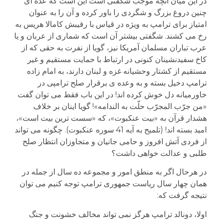
در این میان آنچه موجب شگفتی است این است که عده ای
چنین دروغ بزرگ و شگردی را باور کرده و آن را به عنوان
امتیاز برای ترامپ به ویژه در قیاس با رقیبش کامالا هریس به
رخ می کشند. شگفتی بیشتر آن است که شماری از عربان و یا
عرب تباران مسلمان آمریکا نیز، گویا از نفرت به حقی که از
کاخ سفیدنشینان کنونی در ارتباط با حمایت مستقیم و غیر
مستقیم از کشتار وحشیانه غزه و لبنان دارند، به امام زاده
ترامپ دخیل بسته و به وعده ی برقرار صلح ترامپی در
خاورمیانه دل خوش کرده اند! در این باب فقط می توان گفت
«من جرّب المجرّب حلّت به الندامه»! گویا اینان بر خلاف
هشدار قرآن به «بیت عنکبوت»، که «سست ترین بیت است»،
امید بسته اند! (تلمیح به آیه 41 سوره عنکبوت). چگونه می تواند
از فردی آتش افروز و حامی جانیان و متجاوزان انتظار صلح
طلبی و عدالت خواهی داشت؟
در هرحال اگر به منطق امور و مجموعه ده سال از جمله در
همان چهار سال ریاست جمهوری ترامپ توجه کنیم می توان
نتیجه گرفت که:
اولا، دونالد ترامپ هرگز نمی تواند مخالف خشونت و جنگ