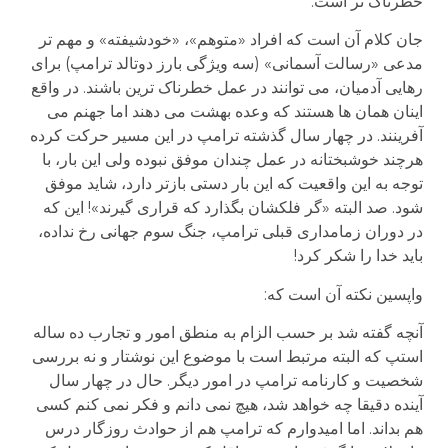
خطرناک تر است.
جان کلام آن است که افراد «متوهم»، «خودشیفته» و مهم تر
مدعی «رسالت آسمانی» (سه ویژگی بارز دوتالد ترامپ) برای
رهایی آدمیان، می توانند در عمل خطرناک ترین باشند. در واقع
اینان همان ها هستند که وعده بهشت می دهند اما جهنم می
آفرینند. در چهار سال گذشته ترامپ در این مسیر حرکت کرده
هرچند خوشبختانه در عمل چندان موفق نبوده ولی این بار، با
توجه به این واقعیت که این بار دستی بازتر دارد، شاید موفق
شود. صد البته «گر فلکشان بگذارد که قراری گیرند»! این که
در دوران زمامداری قبلی ترامپ، جنگ سوم جهانی رخ نداده،
باید خدا را شکر کرد!
واپسین نکته آن است که:
آنچه گفته شد بر حسب الزام به منطق امور و تجارب ده ساله
استپ که البته مرتبط است با موضوع این نوشتار و نه بررسی
شخصیت و کارنامه ترامپ در امور دیگر. حال در چهار سال
آینده دقیقا چه خواهد شد، هیچ نمی دانم و فکر نمی کنم کسی
هم بداند. اما امیدوارم که ترامپ هم از حوادث روزگار درس