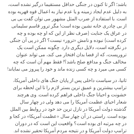
باشد؛ اگر تا کنون در جنگی حداقل مستقیما درگیر نشده است،
به دلیل عدم ایجاد زمینه و یا عدم نیاز به اعمال قوه قهریه بوده
است. با استفاده از ضرب المثل مشهور می توان گفت بی بی
از بی چادری خانه نشین بوده است! مگر ترور قاسم سلیمانی
در عراق یک جنایت (صرف نظر از این که او چه بوده و چه
کرده است) نبوده و نامش «ترور» نیست؟ اگر در پی آن جنگی
در نگرفته است، دلایل دیگری دارد. چگونه ممکن است یک
تروریست، که از قضا بدان افتخار می کند، می تواند عنوان
مخالف جنگ و مدافع صلح باشد؟! فقط مهم آن است که چه
کسی می میرد و چه کسی زنده ماند و خود را پیروز می نمایاند!
ثانیا، در سیاست داخلی پس از پایان جنگ های داخلی آمریکا،
ترامپ بیشترین و عمیق ترین بستر لازم را تا این لحظه برای
خشونت و احیانا جنگ داخلی فراهم کرده است. وی هرچند
شعار احیای عظمت آمریکا را می دهد ولی در چهار سال
گذشته دولت آمریکا در نازل ترین حد خود در روابط بین الملل
بوده است. راستی در آن چهار سال «عظمت آمریکا» در کجا و
در چه مرتبه ای بوده است؟ واقعیت این است که در دوران
ترامپ دولت آمریکا و در نتیجه مردم آمریکا تحقیر نشده اند.