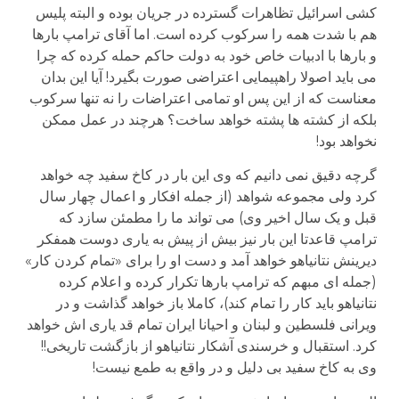
کشی اسرائیل تظاهرات گسترده در جریان بوده و البته پلیس
هم با شدت همه را سرکوب کرده است. اما آقای ترامپ بارها
و بارها با ادبیات خاص خود به دولت حاکم حمله کرده که چرا
می باید اصولا راهپیمایی اعتراضی صورت بگیرد! آیا این بدان
معناست که از این پس او تمامی اعتراضات را نه تنها سرکوب
بلکه از کشته ها پشته خواهد ساخت؟ هرچند در عمل ممکن
نخواهد بود!
گرچه دقیق نمی دانیم که وی این بار در کاخ سفید چه خواهد
کرد ولی مجموعه شواهد (از جمله افکار و اعمال چهار سال
قبل و یک سال اخیر وی) می تواند ما را مطمئن سازد که
ترامپ قاعدتا این بار نیز بیش از پیش به یاری دوست همفکر
دیرینش نتانیاهو خواهد آمد و دست او را برای «تمام کردن کار»
(جمله ای مبهم که ترامپ بارها تکرار کرده و اعلام کرده
نتانیاهو باید کار را تمام کند)، کاملا باز خواهد گذاشت و در
ویرانی فلسطین و لبنان و احیانا ایران تمام قد یاری اش خواهد
کرد. استقبال و خرسندی آشکار نتانیاهو از بازگشت تاریخی!!
وی به کاخ سفید بی دلیل و در واقع به طمع نیست!