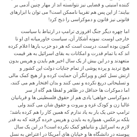
کننده امنیتی و قضایی نیز نتوانسته اند از مهار چنین آدمی بر
بیایند؛ از این پس هم تقریبا ناممکن است!! می توان با ابزارهای
قانونی نیز قانون و دموکراسی را ذبح کرد!
اما چهره دیگر جنگ افروزی ترامپ در ارتباط با سیاست
خارجی اوست. نمونه آشکار آن، سیاست خاورمیانه ای او تا
کنون بوده است. درست است که هر دو حزب بارها اعلام کرده
اند که با تمام قدرت و امکانات به بقای اسرائیل به هر قیمت
متعهدند و در این بیش از یک سال اخیر هم بایدن و هریس بدون
هیچ تردید و پرده پوشی از تمام جنایات دولت این کشور و
ارتش نسل کش و ویرانگر آن حمایت کرده و از هیچ کمک مالی
و تسلیحاتی دریغ نکرده و نمی کنند و بدان افتخار هم می کنند،
اما دموکرات ها حداقل در ظاهر و لفظا هم گاه از سر
دموکراسی خواهی! یادی هم از حقوق فلسطینی ها و قربانیان
غالبا زن و کودک غزه و بیروت و حقوق شان می کنند ولی
ترامپ حتی یک بار به یاد ندارم که همین کار را هم کرده باشد؛
بلکه برعکس، همواره به بایدن و هریس خرده گرفته که به قدر
لازم به اسرائیل و نتانیاهو کمک نکرده است!! در این یک سال
پیوسته در دانشگاه ها و خیابان های آمریکا در اعتراض به نسل