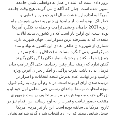
بروز داده است که البته در عمل به دوقطبی شدن جامعه
منتهی شده است. چنان که آگاهان می گویند، هیچ وقت جامعه
آمریکا به اندازه این هشت سال اخیر دو پاره و قطبی و
خطرناک نبوده است. از پیامدهای چنین وضعیتی شورش ماه
ژانویه 2021 حامیان وحشی ترامپ و حمله به کنگره آمریکا
بوده است. این اولین بار است که در کشوری مانند ایالات
متحده، که به پیشرفته ترین دموکراسی جهان شهرت دارد،
شماری از شهروندان ظاهرا عادی این کشور به نهاد و نماد
دموکراسی یعنی کنگره مسلحانه (حداقل با سلاح سرد و
چماق) حمله بکنند و وحشیانه نمایندگان را گروگان بگیرند.
گفتن ندارد که زمینه ساز چنین رخدادی، حتی اگر ترامپ بدان
فرمان نداده باشد، نفرت پراکنی و افکار بحران آفرین ویژه
ترامپ و در نهایت عدم پذیرش نتیجه انتخابات و اصرار بر
دزدیده شدن آرای او بوده است. در تداوم آن وی، به رغم قبول
نتیجه انتخابات توسط نهادهای رسمی حتی معاون اول خود او و
بزرگان حزب مطبوعش، در مراسم تحلیف ریاست جمهوری
منتخب حضور نیافت و نفرت را به اوج رسانید. این اقدام نیز در
تاریخ آمریکا بی سابقه بوده است. این بار نیز مردم آمریکا
خوش شانس بودند که این آدم انتخاب شد و گرنه شواهد نشان