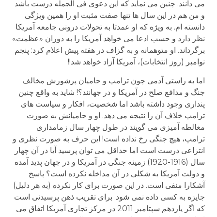
می دانند. چنین می نماید که این دعوی فی الجمله درست باشد
و من هم در این سال ها تنها صفت مثبت او را همین ویژگی
دانسته ام. به ویژه که او عمدتا به تحولات درونی جامعه آمریکا
نظر دارد و حسب ادعا می خواهد آمریکا را به دوران «عظمت»
برگرداند. او متوهمانه و به گزاف در هفته پیش اعلام کرد: پنجم
نوامبر (روز انتخابات)، آمریکا آزاد خواهد شد!!
اما به راستی آدمی چون ترامپ و حامیان پرشورش مخالف
جنگ و مدافع صلح در آمریکا و در جهانند؟! شاید به واقع چنین
پنداری وجود داشته باشد اما شخصیت، افکار و سیاست های
ترامپ خلاف آن را نتیجه می دهد. او و حامیانش به صورت
مغالطه آمیزی می گویند در طول چهار سال زمامداری
ترامپ، هیچ جنگی رخ نداده است! این حرف به صورت نظری و
انتزاعی درست است اما حداقل می توان پرسید آیا در آن چهار
سال (1916-1920) زمینه جنگی در آمریکا و در جهان پدید آمده
و دولت آمریکا به شکلی در آن مداخله نکرده است؟ پاسخ
آشکارا منفی است. در این صورت برای کار نکرده (به هر دلیل)
جایزه به کسی داده نمی شود. برای تقریب ذهن پرسیدنی است
که اگر یازدهم سپتامبر 2011 در مرکز تجاری آمریکا اتفاق می