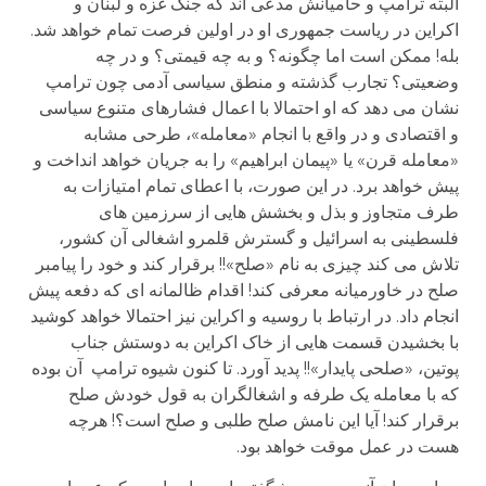
البته ترامپ و حامیانش مدعی اند که جنگ غزه و لبنان و
اکراین در ریاست جمهوری او در اولین فرصت تمام خواهد شد.
بله! ممکن است اما چگونه؟ و به چه قیمتی؟ و در چه
وضعیتی؟ تجارب گذشته و منطق سیاسی آدمی چون ترامپ
نشان می دهد که او احتمالا با اعمال فشارهای متنوع سیاسی
و اقتصادی و در واقع با انجام «معامله»، طرحی مشابه
«معامله قرن» یا «پیمان ابراهیم» را به جریان خواهد انداخت و
پیش خواهد برد. در این صورت، با اعطای تمام امتیازات به
طرف متجاوز و بذل و بخشش هایی از سرزمین های
فلسطینی به اسرائیل و گسترش قلمرو اشغالی آن کشور،
تلاش می کند چیزی به نام «صلح»!! برقرار کند و خود را پیامبر
صلح در خاورمیانه معرفی کند! اقدام ظالمانه ای که دفعه پیش
انجام داد. در ارتباط با روسیه و اکراین نیز احتمالا خواهد کوشید
با بخشیدن قسمت هایی از خاک اکراین به دوستش جناب
پوتین، «صلحی پایدار»!! پدید آورد. تا کنون شیوه ترامپ آن بوده
که با معامله یک طرفه و اشغالگران به قول خودش صلح
برقرار کند! آیا این نامش صلح طلبی و صلح است؟! هرچه
هست در عمل موقت خواهد بود.