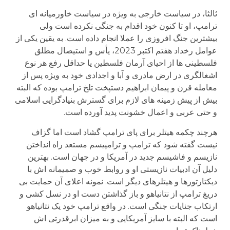
ثالثا، در سیاست خارجی به ویژه در سیاست خاورمیانه ای
ترامپ، او تا کنون خود اقدام به جنگی نکرده است ولی
بیشترین جنگ افروزی را عملا انجام داده است. به یقین یکی از
عوامل رخداد هفتم اکتبر 2023، یأس و استیصال مطلق
فلسطینی ها از احیای آرمان فلسطین یا حداقل رفع هر نوع
اشغالگری در ارض مادری و آبا و اجدادی خود به ویژه پس از
معامله قرن و پیمان ابراهیم دستپخت تلخ ترامپ بوده که البته
بیش از پیش زمینه های لازم برای گسترش بنیادگرایی اسلامی
و حتی عربی و اعمال خشونت پدید آورده است.
هرچند چکمه هیتلر برای پای ترامپ گشاد است اما گزاف
نیست گفته شود که ترامپ و ترامپیسم مستعد راه انداختن
نازیسم و فاشیسم جدید در آمریکا و در جهان است. بهترین
دلیل آن ادبیات نازیستی او و روابط خوب و صمیمانه اش با
دیکتارتورها و هیتلرهای دیگر است. نمونه اعلای آن حمایت بی
دریغ ترامپ از نتانیاهو و باز گذاشتن دست او در نسل کشی و
ارتکاب جنایات جنگی است. در واقع ترامپ خود یک نتانیاهو
است که البته با سایز آمریکایی و به میزان ابرقدرتی اش