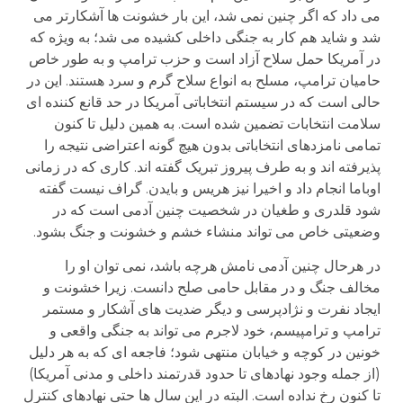
می داد که اگر چنین نمی شد، این بار خشونت ها آشکارتر می
شد و شاید هم کار به جنگی داخلی کشیده می شد؛ به ویژه که
در آمریکا حمل سلاح آزاد است و حزب ترامپ و به طور خاص
حامیان ترامپ، مسلح به انواع سلاح گرم و سرد هستند. این در
حالی است که در سیستم انتخاباتی آمریکا در حد قانع کننده ای
سلامت انتخابات تضمین شده است. به همین دلیل تا کنون
تمامی نامزدهای انتخاباتی بدون هیچ گونه اعتراضی نتیجه را
پذیرفته اند و به طرف پیروز تبریک گفته اند. کاری که در زمانی
اوباما انجام داد و اخیرا نیز هریس و بایدن. گراف نیست گفته
شود قلدری و طغیان در شخصیت چنین آدمی است که در
وضعیتی خاص می تواند منشاء خشم و خشونت و جنگ بشود.
در هرحال چنین آدمی نامش هرچه باشد، نمی توان او را
مخالف جنگ و در مقابل حامی صلح دانست. زیرا خشونت و
ایجاد نفرت و نژادپرسی و دیگر ضدیت های آشکار و مستمر
ترامپ و ترامپیسم، خود لاجرم می تواند به جنگی واقعی و
خونین در کوچه و خیابان منتهی شود؛ فاجعه ای که به هر دلیل
(از جمله وجود نهادهای تا حدود قدرتمند داخلی و مدنی آمریکا)
تا کنون رخ نداده است. البته در این سال ها حتی نهادهای کنترل