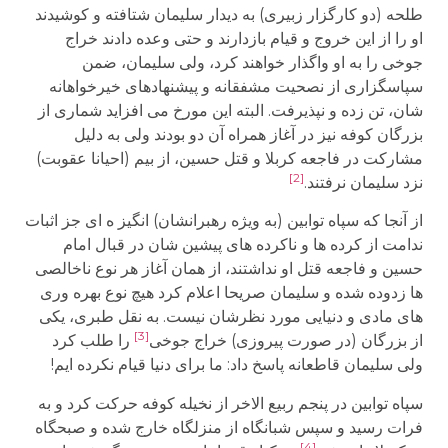
طلحه (دو کارگزار زبیری) به دیدار سلیمان شتافته و کوشیدند
او را از این خروج و قیام بازدارند و حتی وعده دادند خراج
جوخی را به او واگذار خواهند کرد، ولی سلیمان، ضمن
سپاسگزاری از نصحیت مشفقانه و پیشنهادهای خیرخواهانه
شان، تن زده و نپذیرفت. البته این مورخ می افزاید شماری از
بزرگان کوفه نیز در آغاز همراه آن دو بودند ولی به دلیل
مشارکت در فاجعه کربلا و قتل حسین، از بیم (احیانا عقوبت)
[2]
نزد سلیمان نرفتند.
از آنجا که سپاه توابین (به ویژه رهبرانشان) انگیز ه ای جز اثبات
ندامت از کرده ها و ناکرده های پیشین شان در قبال امام
حسین و فاجعه قتل او نداشتند، از همان آغاز هر نوع ناخالصی
ها زدوده شده و سلیمان صریحا اعلام کرد هیچ نوع بهره وری
های مادی و دنیایی مورد نظرشان نیست. به نقل طبری، یکی
[3]
از بزرگان (در صورت پیروزی) خراج جوخی
را طلب کرد
ولی سلیمان قاطعانه پاسخ داد: ما برای دنیا قیام نکرده ایم!
سپاه توابین در پنجم ربیع الاخر از نخیله کوفه حرکت کرد و به
فرات رسید و سپس شبانگاه از منزلگاه خارج شده و صبحگاه
[4]