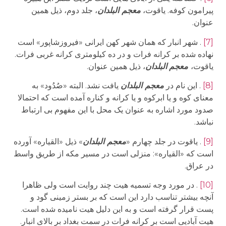
پیرامون کوفه. یاقوت،
معجم البلدان
، جلد دوم، ذیل همین
عنوان.
[7]
.
شهر انبار که همان شهر کهن ایرانی «فیروزشاپور» است
نهاده شده بر کرانه فرات و در ده کیلومتری کرانه غربی فرات.
یاقوت،
معجم
البلدان
، ذیل همین عنوان
.
[8]
. این نام در
معجم البلدان
یافت نشد. البته «صُدُود» به
معنای کوه و یا ابرکوه و یا کرانه و کناره آمده است که احتمالا
صدود مورد اشاره به عنوان یک محل با این مفهوم بی ارتباط
نباشد.
[9]
.
یاقوت در جلد چهارم «
معجم البلدان
» ذیل «القیاره» آورده
است که «القیاره»: منزلی است در مسیر مکه از طریق واسط
در عراق.
[10]
.
در مورد وجه تسمیه هیت چند روایت است ولی ظاهرا
آنچه بیشتر تناسب دارد این است که بر بستر زمینی گود و
پست قرار گرفته است و به این دلیل هیت نامیده شده است.
هیت آبادیی است بر کرانه فرات در سمت بغداد بر بالای انبار.