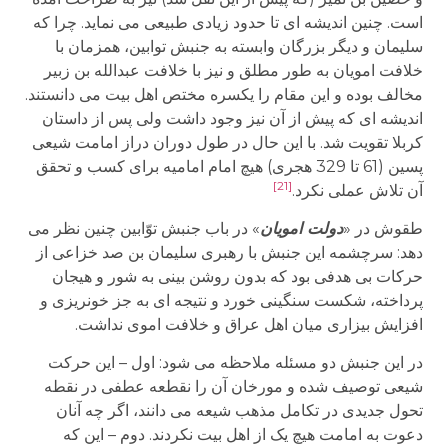
است. چنین اندیشه ای تا حدود زیادی طبیعی می نماید. چرا که
سلیمان و دیگر بزرگان وابسته به جنبش توابین، همزمان با
خلافت امویان به طور مطلق و نیز با خلافت عبدالله بن زبیر
مخالف بوده و این مقام را یکسره مختص اهل بیت می دانستند.
اندیشه ای که پیش از آن نیز وجود داشت ولی پس از داستان
کربلا تقویت شد. با این حال در طول دوران دراز امامت شیعی
پسین (61 تا 329 هجری) هیچ امام امامیه برای کسب و تحقق
[21]
آن تلاش عملی نکرد.
طقوش در «
دولت امویان
» در باب جنبش توّابین چنین نظر می
دهد: سرچشمه این جنبش با رهبری سلیمان بن صد خزاعی از
حرکات بی هدفی بود که بدون روشن بینی به شور و هیجان
پرداخته، شکست سنگینی خورد و نتیجه ای به جز خونریزی و
افزایش بیزاری میان اهل عراق و خلافت اموی نداشت.
در این جنبش دو مسئله ملاحظه می شود: اول – این حرکت
شیعی توصیف شده و مورخان آن را نقطعه عطفی در نقطه
تحول جدیدی در تکامل مذهب شیعه می دانند، اگر چه آنان
دعوت به امامت هیچ یک از اهل بیت نکردند. دوم – این که