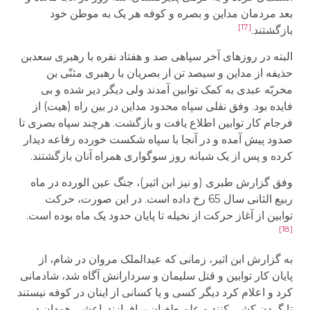
بعد مردمان مداین و بصره و کوفه هر یک به موطن خود
[17]
بازگشتند.
البته در روزهای آخر سپاهی صد و هفتاد نفره با رهبری سعدبن
حذیفه از مداین و سیصد تن از بصریان با رهبری مثنّی بن
مخربّه عبدی به کمک توابین آمدند ولی دیگر دیر شده و بی
فایده بود. وفق نقلی سپاه محدود مداین در بین راه (هیت) از
فرجام کار توابین اطلاع یافت و بازگشت. هرچند سپاه بصری تا
صدود پیش آمده و در آنجا با سپاه شکست خورده رفاعه دیدار
کرده و پس از یک شبانه روز سوگواری همراه آنان بازگشتند.
وفق گزارش طبری (و نیز ابن اثیر)، جنگ عین الورده در ماه
ربیع الثانی سال 65 رخ داده است. در این صورت، حرکت
توابین از آغاز حرکت از نخیله تا پایان حدود یک ماه بوده است.
[18]
به گزارش ابن اثیر، زمانی که عبدالملک مروان در شام، از
پایان کار توابین و قتل سلیمان و سردارانش آگاه شد، شادمانی
کرد و اعلام کرد دیگر کسی و یا کسانی از اینان در کوفه نیستند
تا گردن کشی کنند و علم طغیان برافرازند. اعشی همدان در