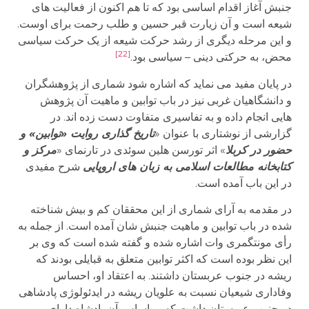
جنبش آغاز اقدام اساسی بود که تا هم اکنون از فعالیت های
شیعه است و آن زیارت قبر حسین و طلب رحمت برای اوست.
و این مرحله دیگری از رشد حرکت شیعه از یک حرکت سیاسی
[22]
محض، به حرکتی دینی – سیاسی بود.
در پایان مفید می نماید که اشاره شود شماری از پژوهشگران
و دانشگاهیان غربی نیز در باب توابین و ماهیت آن پژوهش
هایی انجام داده و به تفاسیری متفاوت دست زده اند. در
گزارشی از نوشتاری با عنوان «
تاریخ گذاری روایت «توابین» و
حضور در کربلا
» اثر تورسن هلین سوئدی در
تارنمای «
مرکز و
کتابخانه مطالعات اسلامی به زبان های اروپایی
شرح مفیدی
در این باب آمده است.
در مقدمه به آرای شماری از این محققان کم و بیش شناخته
شده در باب توابین و ماهیت جنبش شان آمده است. از جمله به
رأی مونتگمری وات اشاره شده و گفته شده است که وی بر
این نظر بوده است که اکثر توابین متعلق به قبایلی بودند که
ریشه در جنوب عربستان داشتند. به اعتقاد او، احساس
وفاداری شیعیان نسبت به علویان ریشه در ایدئولوژی پادشاهی
در جنوب عربستان داشت که بر اساس آن پادشاه دارای