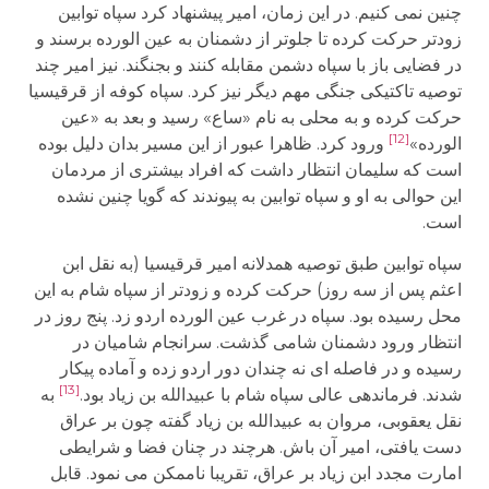
چنین نمی کنیم. در این زمان، امیر پیشنهاد کرد سپاه توابین
زودتر حرکت کرده تا جلوتر از دشمنان به عین الورده برسند و
در فضایی باز با سپاه دشمن مقابله کنند و بجنگند. نیز امیر چند
توصیه تاکتیکی جنگی مهم دیگر نیز کرد. سپاه کوفه از قرقیسیا
حرکت کرده و به محلی به نام «ساع» رسید و بعد به «عین
[12]
الورده»
ورود کرد. ظاهرا عبور از این مسیر بدان دلیل بوده
است که سلیمان انتظار داشت که افراد بیشتری از مردمان
این حوالی به او و سپاه توابین به پیوندند که گویا چنین نشده
است.
سپاه توابین طبق توصیه همدلانه امیر قرقیسیا (به نقل ابن
اعثم پس از سه روز) حرکت کرده و زودتر از سپاه شام به این
محل رسیده بود. سپاه در غرب عین الورده اردو زد. پنج روز در
انتظار ورود دشمنان شامی گذشت. سرانجام شامیان در
رسیده و در فاصله ای نه چندان دور اردو زده و آماده پیکار
[13]
شدند. فرماندهی عالی سپاه شام با عبیدالله بن زیاد بود.
به
نقل یعقوبی، مروان به عبیدالله بن زیاد گفته چون بر عراق
دست یافتی، امیر آن باش. هرچند در چنان فضا و شرایطی
امارت مجدد ابن زیاد بر عراق، تقریبا ناممکن می نمود. قابل