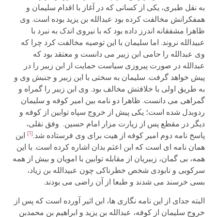
به نقل طبری، یکی از کسانی که در آغاز با اقدام سلیمان و
همفکرانش مخالفت کرده بود عبدالله بن یزید بوده است. وی
ظاهرا مشفقانه اندرز داده بود که با نیروی اندک به نبرد با
عبیدالله نروند. اما سلیمان با این توصیه مخالفت کرد چرا که
وی عبدالله را حامی ابن زبیر می دانست و معتقد بود که
عبدالله در صورت پیروزی سیاست حمایت از ابن زبیر را در
پیش خواهد گرفت. سلیمان به سختی با ابن زبیر و جنبش وی و
به طریق اولی با خلافتش مخالف بود. وی ابن زبیر را گمراه و
گمراهی می دانست. ظاهرا دو نامه بین امیر کوفه و سلیمان
ردوبدل شده است؛ یکی پیش از خروج سپاه توابین از کوفه و
دیگر در مقطع پس از زیارت مزار امام حسین. وفق نقلی،
[1]
پاسخ نامه دوم امیر کوفه از هیت برای وی فرستاده شد.
این
همان نامه ای است که ابن اعثم بدان اشاره کرده است. با این
همه، بی گمان، زبیریان از مقابله توابین با امویان و بیش از همه
سرکوبی و نابودی شخص خطرناکی چون عبیدالله بن زیاد،
بسی خرسند می شدند و طبعا از آن راضی می بودند.
البته جدای از این نامه نگاری ها، ابن اثیر آورده است که پس از
خروج سلیمان از کوفه، عبدالله بن یزید و ابراهیم بن محمدبن