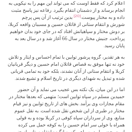
اعلام کرد که فقط اوست که می تواند این مهم را به نیکویی به
انجام برساند و از دشمنان انتقام بگیرد. رفاعه نیز پاسخ مثبت
[20]
داده و به مختار پیوست.
بدین ترتیب از آن پس پرچم
شورش و انتقام ستانی از قاتلان حسین و مسببان واقعه کربلا،
بر دوش مختار و سپاهیانش افتاد که در جای خود بدان خواهیم
پرداخت. جنبش مختار در سال 66 آغاز شد و در سال بعد به
پایان رسید.
به هر تقدیر، گروه پرشور توابین با تمام احساس و ایثار و تلاش
خود نه تنها موفق به قصاص قاتلان امام حسین و دیگر قربانیان
کربلا و انتقام ستانی از آنان نشدند، بلکه خود به تمامی قربانی
شده و تبدیل به شهدای دیگری در تاریخ اسلام و تشیع شدند.
اما در این میان، یک نکته بس عجیب می نماید و آن حضور
حمیدبن مسلم در سپاه توابین است؛ متهمی که بعدها مختار در
مقام مجازات وی برآمد. بخش های از تاریخ توابین و نیز قیام
مختار در طبری از این شخص نقل شده است. به نقل عموم
منابع، وی از سرداران سپاه کوفی در کربلا بوده و به قولی
همراه با خولی سر امام حسین را به کوفه حمل می کرده
است. حضور او در سپاهی که به انگیزه انتقام ستانی از چنین