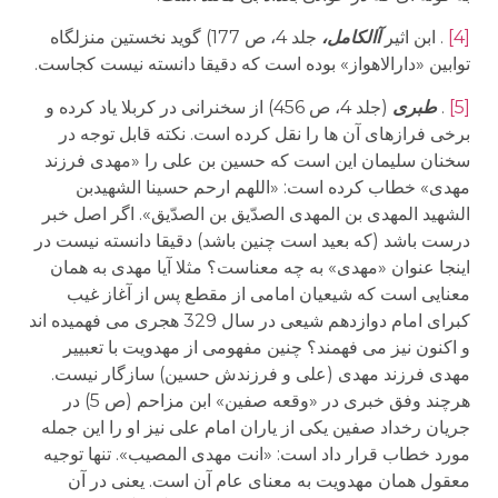
[4]
. ابن اثیر
آالکامل،
جلد 4، ص 177) گوید نخستین منزلگاه
توابین «دارالاهواز» بوده است که دقیقا دانسته نیست کجاست.
[5]
.
طبری
(جلد 4، ص 456) از سخنرانی در کربلا یاد کرده و
برخی فرازهای آن ها را نقل کرده است. نکته قابل توجه در
سخنان سلیمان این است که حسین بن علی را «مهدی فرزند
مهدی» خطاب کرده است: «اللهم ارحم حسینا الشهیدبن
الشهید المهدی بن المهدی الصدّیق بن الصدّیق». اگر اصل خبر
درست باشد (که بعید است چنین باشد) دقیقا دانسته نیست در
اینجا عنوان «مهدی» به چه معناست؟ مثلا آیا مهدی به همان
معنایی است که شیعیان امامی از مقطع پس از آغاز غیب
کبرای امام دوازدهم شیعی در سال 329 هجری می فهمیده اند
و اکنون نیز می فهمند؟ چنین مفهومی از مهدویت با تعبییر
مهدی فرزند مهدی (علی و فرزندش حسین) سازگار نیست.
هرچند وفق خبری در «وقعه صفین» ابن مزاحم (ص 5) در
جریان رخداد صفین یکی از یاران امام علی نیز او را این جمله
مورد خطاب قرار داد است: «انت مهدی المصیب». تنها توجیه
معقول همان مهدویت به معنای عام آن است. یعنی در آن