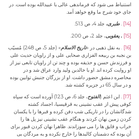
استنباط می شود که فرماندهی عالی با عبیدالله بوده است. در
جای خود شرح ما وقع خواهد آمد.
[14]
.
طبری،
جلد 4، ص 513.
[15]
. یعقوبی
، جلد 2، ص 200.
[16]
. به نقل ذهبی در «
تاریخ الاسلام
» (جلد 5، ص 248) مُسیّب
بن نجبه بن ربیعه الفزاری صحابی علی و از راویان حدیث علی
و فرزندش حسن و حذیفه بوده و چند تن از راویان تابعی نیز از
او روایت کرده اند. او با خالدبن ولید وارد عراق شد و در
محاصره دمشق حضور داشت. او از بزرگان جنبش توابین بوده
و در سال 65 در جزیره کشته شد.
[17]
. ابن اعثم (
الفتوح
، جلد 6، ص 123) آورده است که سپاه
کوفی پیش از عقب نشینی به قرقیسیا، اجساد کشته
شدگانشان را در تاریکی شب دفن کرده و قبرها را با یکسان
کردن زمین نهان کردند و هنگام عقب نشینی نیز پل ها را
خراب و قایق ها را می سوزاندند. ظاهرا نهان کردن قبور برای
آن بوده که دشمنان کالبدها را خارج نکرده و به مردگان بی