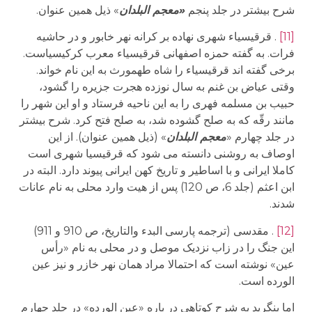
شرح بیشتر در جلد پنجم
«معجم البلدان
» ذیل همین عنوان.
[11]
.
قرقیسیاء شهری نهاده بر کرانه نهر خابور و در حاشیه
فرات. به گفته حمزه اصفهانی قرقیسیاء معرب کرکیسیاست.
برخی گفته اند قرقیسیاء را شاه طهمورث به این نام خواند.
وقتی عیاض بن غنم به سال نوزده هجرت جزیره را گشود،
حبیب بن مسلمه فهری را به این ناحیه فرستاد و او این شهر را
مانند رقّه که به صلح گشوده شد، به صلح فتح کرد. شرح بیشتر
در جلد چهارم «
معجم البلدان
» (ذیل همین عنوان). از این
اوصاف به روشنی دانسته می شود که قرقیسیا شهری است
کاملا ایرانی و با اساطیر و تاریخ کهن ایرانی پیوند دارد. البته در
ابن اعثم (جلد 6، ص 120) پس از هیت وارد محلی به نام عانات
شدند.
[12]
. مقدسی (ترجمه پارسی البدء والتاریخ، ص 910 و 911)
این جنگ را در زاب نزدیک موصل و در محلی به نام «رأس
عین» نوشته است که احتمالا مراد همان نهر خازر و نیز عین
الورده است.
اما بنگرید به شرح کوتاهی در باره «عین الورده» در جلد چهارم