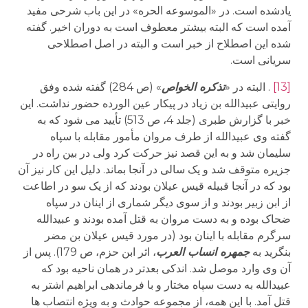
یادشده است. در «الموسوعه الحره» در این باب شرحی مفید
آمده است که البته بیشتر معطوف است به دوران اخیر. گفته
شده این اصطلاح از خبر است و البته در اصل اصطلاحی
سریانی است.
[13]
. البته در «
تذکره الخواص
» (ص 284) گفته شده وفق
روایتی عبیدالله بن زیاد در پیکار عین الورده حضور نداشت. این
خبر با گزارش طبری (جلد 4، ص 513) تأیید می شود که به
گفته وی عبیدالله از طرف مروان مأمور مقابله با سپاه
سلیمان شد و به این قصد نیز حرکت کرد ولی در بین راه در
جزیره متوقف شد و یک سالی در آنجا بماند. دلیل این کار نیز آن
بود که در آنجا قبیله قیس عیلان بودند که از یک سو در اطاعت
از ابن زبیر بودند و از سوی دیگر شماری از اینان در سپاه
ضحاک بوده و به دست مروان به قتل آمده بودند و عبیدالله
سرگرم مقابله با اینان بود (در مورد قیس عیلان بن مضر
بنگرید به
جمهره انساب العرب
، اثر ابن حزم، ص 179). پس از
آن وی وارد موصل شد. اندکی بعدتر در همان ناحیه بود که
عبیدالله به دست سپاه مختار و با فرماندهی ابراهیم اشتر به
قتل آمد. با این همه، از مجموعه حوادث و به ویژه انتصاب ها