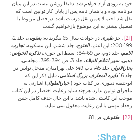
خود به زودی آزاد خواهم شد. دقیقا روشن نیست در این میان
دو نامه بوده و یا همان نامه پس از پایان کار توابین است که
نقل شد. احتمالا همین نقل درست باشد. در فصل مربوط با
تفصیل بیشتر به این موضوع بازخواهیم گشت.
[21]
. جز
طبری
در حوادث سال 65 بنگرید به:
یعقوبی
، جلد 2،
199-200؛ ابن اعثم،
الفتوح
، جلد ششم، ابن مسکویه،
تجارب
الامم،
جلد دوم، ص 69-84؛ سبط ابن جوزی،
تذکره الخواص
؛
ذهبی،
سیر اعلام النبلاء
، جلد 3، ص 394-395؛ مجلسی،
بحارالانوار
، جلد 45، باب 49؛ علی بهرامیان، مدخل توابین در
جلد 16
دایره المعارف بزرگ اسلامی.
قابل ذکر این که
ابوحنیفه دینوری در کتاب خود (ا
خبارالطوال
) اشارتی به
ماجرای توابین ندارد. هرچند شاید رعایت اختصار در این کتاب
موجب این کاستی شده باشد. با این حال حذف کامل چنین
رخداد مهمی با این رعایت معقول نمی نماید.
[22]
.
طقوش
، ص 81.
Share: