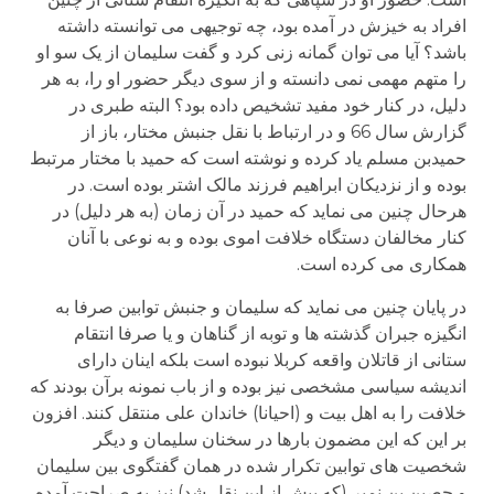
افراد به خیزش در آمده بود، چه توجیهی می توانسته داشته
باشد؟ آیا می توان گمانه زنی کرد و گفت سلیمان از یک سو او
را متهم مهمی نمی دانسته و از سوی دیگر حضور او را، به هر
دلیل، در کنار خود مفید تشخیص داده بود؟ البته طبری در
گزارش سال 66 و در ارتباط با نقل جنبش مختار، باز از
حمیدبن مسلم یاد کرده و نوشته است که حمید با مختار مرتبط
بوده و از نزدیکان ابراهیم فرزند مالک اشتر بوده است. در
هرحال چنین می نماید که حمید در آن زمان (به هر دلیل) در
کنار مخالفان دستگاه خلافت اموی بوده و به نوعی با آنان
همکاری می کرده است.
در پایان چنین می نماید که سلیمان و جنبش توابین صرفا به
انگیزه جبران گذشته ها و توبه از گناهان و یا صرفا انتقام
ستانی از قاتلان واقعه کربلا نبوده است بلکه اینان دارای
اندیشه سیاسی مشخصی نیز بوده و از باب نمونه برآن بودند که
خلافت را به اهل بیت و (احیانا) خاندان علی منتقل کنند. افزون
بر این که این مضمون بارها در سخنان سلیمان و دیگر
شخصیت های توابین تکرار شده در همان گفتگوی بین سلیمان
و حصین بن نمیر (که پیش از این نقل شد) نیز به صراحت آمده