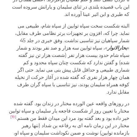
این باب قصیده بلندی در ثنای سلیمان و یارانش سروده است
که طبری و ابن اثیر عینا آورده اند.
البته شکست سخت سپاه توابین از سپاه شام، طبیعی می
نماید. چرا که، افزون بر تجهیزات برتر نظامی طرف مقابل،
شمار سپاهیان نیز تناسبی نداشت. وفق خبری در جلد 45
«
بحارالانوار
»، سپاه توابین سه هزار و صد نفر بودند و شمار
سپاه شام حدود بیست هزار نفر (شصت هزار تن نیز گفته
شده) و گفتن ندارد که شکست چنان سپاه محدود و کم
شماری طبیعی و حداقل قابل پیش بنی می نماید. حتی اگر
همان چهار هزار نفری که گفته شده در آغاز حرکت از نخیله
کوفه همراه سلیمان بودند، نیز تناسبی با سپاه گران طرف
مقابل ندارد.
در روزهای واقعه عین الورده مختار در زندان بود. گفته شده
مختار با تعیین روز از شکست فاجعه بار سلیمان و سپاه توابین
[19]
خبر داده بود و بعد گفته بود مرد این میدان فقط من هستم.
مختار در این زمان نامه ای به رفاعه بن شداد (تنها رهبر
بازمانده توابین) نوشت و ضمن نکوداشت سلیمان و سپاه او،