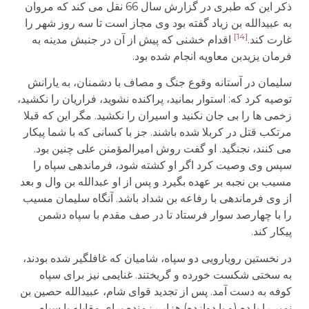
ذکر این که طبری در گزارش سال 66 نقل می کند که مروان
به عبیدالله بن زیاد گفته بود وی مجاز است تا سه روز شهر را
[14]
غارت کند.
اقدام خشنی که پیش از آن در جنبش مدینه به
فرمان یزیدبن معاویه انجام شده بود.
سلیمان در آستانه وقوع جنگ و مصاف با دشمنان، به یارانش
توصیه کرد که: استوار بمانید، پراکنده نشوید، فراریان را نکشید،
زخمی ها را بی جان نکنید و اسیران را نکشید. مگر این که قبلا
مرتکب قتل در کربلا شده باشند. جز با کسانی که با شما پیکار
می کنند، نجنگید. او گفت روش امیرالمؤمنن علی چنین بود.
سپس وی وصیت کرد اگر او کشته شود، فرماندهی سپاه را
مسیب بن نجبه بر عهده بگیرد و پس از او عبدالله بن وال و بعد
از وی فرماندهی با رفاعه بن شداد باشد. آنگاه سلیمان مسیب
را با چهارصد سوار فرستاد تا در صف مقدم با سپاه دشمن
پیکار کند.
در نخستین رویارویی دو سپاه، شامیان که غافلگیر شده بودند،
به سختی شکست خورده و گریختند. غنایمی نیز برای سپاه
کوفه به دست آمد. پس از تجدید قوای شام، عبیدالله حصین بن
نمیر را با ده (و یا دوازده) هزار رزمنده برای مقابله با سپاه