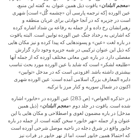
«
معجم البلدان
» یاقوت ذیل همین عنوان. به گفته این منبع،
عین الورده [که ترجمه پارسی آن «چشمه گُل» است] شهری
است در جزیره که در آنجا حوادثی برای عربان منطقه و
رهبرانشان رخ داده و از جمله به رفاعه بن شداد اشاره کرده
که اشارتی به رخداد جنگ عین الورده توابین است. البته یاقوت
در باره لغت «عین» و پسوندهایی که پیدا کرده و نیز مکان هایی
که ذیل این عنوان ترکیبی در شبه جزیره وجود دارد گزارش
مفصلی دارد. در باره عین معانی مختلف آورده که از جمله آنها
«طلیعه لشکر» است که شاید با عین الورده مورد بحث تناسب
بیشتری داشته باشد. افزودنی است که در مدخل «توابین»
دایره المعارف بزرگ اسلامی آمده است: عین الورده شهری
اکنون در شمال سوریه و کنار مرز با ترکیه.
در «تذکره الخواص» (ص 283) عین الورده در «خابور» اشاره
شده است. یاقوت در جلد دوم «
معجم البلدان
» (ذیل همین
مدخل) در باره مضمون لغوی و اصطلاحی و مکان هایی با این
عنوان و از جمله «نهر خابور» سخن گفته است. از جمله در باره
خابور واقع در شرق دجله در ناحیه موصل شرحی آورده است
که احتمالا همین خابور است. اما از نهر خابور در فرات نیز