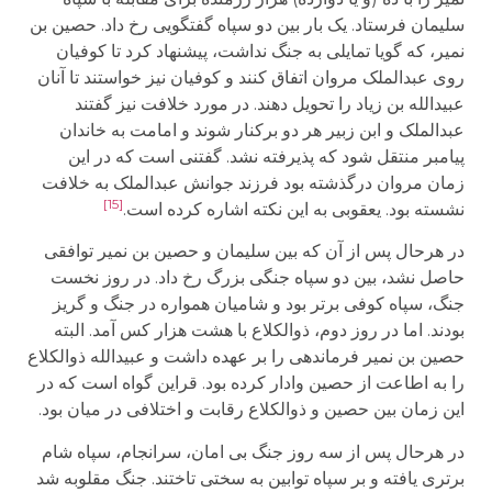
سلیمان فرستاد. یک بار بین دو سپاه گفتگویی رخ داد. حصین بن
نمیر، که گویا تمایلی به جنگ نداشت، پیشنهاد کرد تا کوفیان
روی عبدالملک مروان اتفاق کنند و کوفیان نیز خواستند تا آنان
عبیدالله بن زیاد را تحویل دهند. در مورد خلافت نیز گفتند
عبدالملک و ابن زبیر هر دو برکنار شوند و امامت به خاندان
پیامبر منتقل شود که پذیرفته نشد. گفتنی است که در این
زمان مروان درگذشته بود فرزند جوانش عبدالملک به خلافت
[15]
نشسته بود. یعقوبی به این نکته اشاره کرده است.
در هرحال پس از آن که بین سلیمان و حصین بن نمیر توافقی
حاصل نشد، بین دو سپاه جنگی بزرگ رخ داد. در روز نخست
جنگ، سپاه کوفی برتر بود و شامیان همواره در جنگ و گریز
بودند. اما در روز دوم، ذوالکلاع با هشت هزار کس آمد. البته
حصین بن نمیر فرماندهی را بر عهده داشت و عبیدالله ذوالکلاع
را به اطاعت از حصین وادار کرده بود. قراین گواه است که در
این زمان بین حصین و ذوالکلاع رقابت و اختلافی در میان بود.
در هرحال پس از سه روز جنگ بی امان، سرانجام، سپاه شام
برتری یافته و بر سپاه توابین به سختی تاختند. جنگ مقلوبه شد