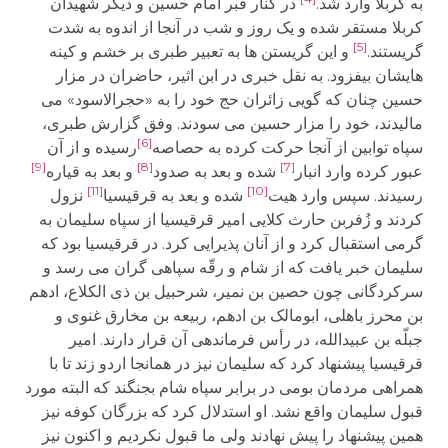
به کربلا وارد شد.
در کنار قبر امام حسین و دیگر شهیدان
کربلا مستقر شده و یک روز و شب در آنجا از اندوه به شدت
[5]
گریستند.
و این گریستن ها به تعبیر طبری بر خشم و کینه
هایشان بیفزود. به نقل خبری در ابن اثیر، حاضران در مزار
حسین چنان که گویی زائران حج خود را به «حجرالاسود» می
مالیدند، خود را مزار حسین می سودند. وفق گزارش طبری،
[6]
سپاه توابین از آنجا حرکت کرده به حصاصه
رسیده و از آن
[9]
[8]
[7]
عبور کرده وارد انبار
شده و بعد به صدود
و بعد به قیاره
[11]
[10]
رسیدند. سپس وارد هیت
شده و بعد به قرقیسیا
نزول
کردند و زُفربن حارث کلایی امیر قرقیسیا از سپاه سلیمان به
گرمی استقبال کرد و از آنان پذیرایی کرد. در قرقیسیا بود که
سلیمان خبر یافت که از شام و رقّه سپاهی گران می رسد و
سرکردگانی چون حصین بن نمیر، شرحبیل بن ذی الکلاع، ادهم
بن محرز باهلی، ابومالک بن ادهم، ربیعه بن مخارق غنوی و
جبلّه بن عبیدالله، در رأس فرماندهی آن قرار دارند. امیر
قرقیسیا پیشنهاد کرد که سلیمان نیز در همانجا اردو زند تا با
همراهی مردمان بومی در برابر سپاه شام بجنگند که البته مورد
قبول سلیمان واقع نشد. او استدلال کرد که بزرگان کوفه نیز
همین پیشنهاد را پیش نهادند ولی ما قبول نکردیم و اکنون نیز