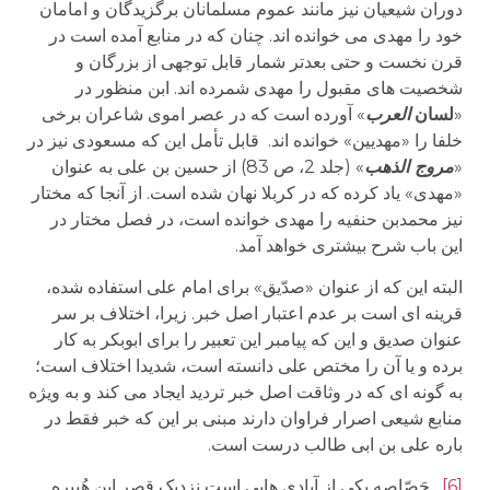
دوران شیعیان نیز مانند عموم مسلمانان برگزیدگان و امامان
خود را مهدی می خوانده اند. چنان که در منابع آمده است در
قرن نخست و حتی بعدتر شمار قابل توجهی از بزرگان و
شخصیت های مقبول را مهدی شمرده اند. ابن منظور در
«
لسان
العرب
» آورده است که در عصر اموی شاعران برخی
خلفا را «مهدیین» خوانده اند. قابل تأمل این که مسعودی نیز در
«
مروج الذهب
» (جلد 2، ص 83) از حسین بن علی به عنوان
«مهدی» یاد کرده که در کربلا نهان شده است. از آنجا که مختار
نیز محمدبن حنفیه را مهدی خوانده است، در فصل مختار در
این باب شرح بیشتری خواهد آمد.
البته این که از عنوان «صدّیق» برای امام علی استفاده شده،
قرینه ای است بر عدم اعتبار اصل خبر. زیرا، اختلاف بر سر
عنوان صدیق و این که پیامبر این تعبیر را برای ابوبکر به کار
برده و یا آن را مختص علی دانسته است، شدیدا اختلاف است؛
به گونه ای که در وثاقت اصل خبر تردید ایجاد می کند و به ویژه
منابع شیعی اصرار فراوان دارند مبنی بر این که خبر فقط در
باره علی بن ابی طالب درست است.
[6]
.
حَصّاصه یکی از آبادی هایی است نزدیک قصر ابن هُبیره