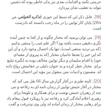
حرمتی نکنند و اقدامات بعدی نیز بدان خاطر بوده که دشمن
نتواند به تعقیب شان بپردازد.
[18]
. قابل ذکر این که سبط ابن جوزی (
تذکره الخواص
، ص
284) پایان کار توابین را در ماه رجب دانسته که نادرست
است.
[19]
. می توان پرسید که مختار چگونه و از کجا به چنین آینده
نگری دقیقی دست یافته بود؟ اگر علم غیب را منتفی بدانیم
(که بی تردید منتفی است)، تنها یک احتمال وجود دارد و آن این
که این خبر را بعدها حامیان مختار (که به پیروی از مقتدای
خود) با اقدام سلیمان و دیگر توابین مخالف بوده به انگیزه تبلیغ
برای مختار جعل کرده و به عنوان دلیلی بر حقانیتش رواج داده
اند. مضمون و ادبیات متن منقول نیز مؤید این احتمال است.
[20]
. البته طبری در آغاز گزارش سال 66 نقل می کند که
مختار در آغاز جنبش توابین از زندان نامه ای به رفاعه و تنی
چند از رهبران جنبش نوشت و برای همکاری و تلویحا برای
رهبری اعلام آمادگی کرد و رفاعه نیز با رویکرد قبول پیغام داد
برای رهایی مختار از زندان آماده اند ولی وی نپذیرفت و گفت