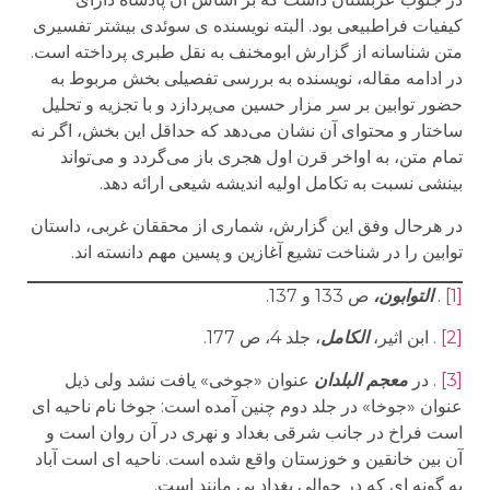
کیفیات فراطبیعی بود. البته نویسنده ی سوئدی بیشتر تفسیری
متن شناسانه از گزارش ابومخنف به نقل طبری پرداخته است.
در ادامه مقاله، نویسنده به بررسی تفصیلی بخش مربوط به
حضور توابین بر سر مزار حسین می‌پردازد و با تجزیه و تحلیل
ساختار و محتوای آن نشان می‌دهد که حداقل این بخش، اگر نه
تمام متن، به اواخر قرن اول هجری باز می‌گردد و می‌تواند
بینشی نسبت به تکامل اولیه اندیشه شیعی ارائه دهد.
در هرحال وفق این گزارش، شماری از محققان غربی، داستان
توابین را در شناخت تشیع آغازین و پسین مهم دانسته اند.
[1]
.
التوابون،
ص 133 و 137.
[2]
. ابن اثیر،
الکامل
، جلد 4، ص 177.
[3]
.
در
معجم البلدان
عنوان «جوخی» یافت نشد ولی ذیل
عنوان «جوخا» در جلد دوم چنین آمده است: جوخا نام ناحیه ای
است فراخ در جانب شرقی بغداد و نهری در آن روان است و
آن بین خانقین و خوزستان واقع شده است. ناحیه ای است آباد
به گونه ای که در حوالی بغداد بی مانند است.