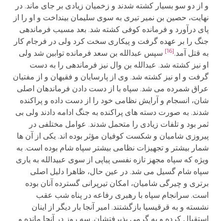
و از دو سو بسیار کشته شدند و زخمیان زیادی بر جای ماند. در
نهایت، حصین بن نمیر تیری به سوی سلیمان بینداخت و او را از
پای درآورد و فرمانده کوفی کشته شد. بعد مسیب فرماندهی
جنگ را بر عهده گرفت و پیکاری سخت کرد ولی در فرجام کار
[16]
به قتل آمد.
سپس عبدالله بن سعد فرمانده توابین شد ولی
او نیز کشته شد. عبدالله بن وال نیز فرماندهی را به دست
گرفت و او نیز کشته شد. وی از پارسایان و فقیهان و از مفتیان
عراق شمرده می شد. سپاه با از دست دادن فرماندهان اصلی
شان، انسجام و آرایش نظامی خود را از دست داده و پراکنده
شدند. به صورت دسته های پراکنده به جنگ ادامه دادند ولی بی
ثمر بود و تلفات زیادی را متحمل شدند. عوامل مختلفی در
پیروزی شامیان و شکست کوفیان مؤثر بوده اند. یکی از آن ها
شمار بیشتر و تجهیزات نظامی بیشتر سپاه شام بوده است. به
ویژه که سپاه مجهز تازه نفسی پیاپی از سوی عبیدالله به یاری
سپاه شام گسیل می شد. در عین حال، ظاهرا دلیل اصلی
برتری و چیرگی شامیان، امکان تیرپرانی گسترده آنان بوده
است. سرانجام سپاه با رهبری رفاعه در پناه شب عقب
نشسته و به قرقیسیا بازگشتند. امیر آنجا بار دیگر از اینان
استقبال کرده و به گرمی پذیرفتشان. سه روز در آنجا مانده و