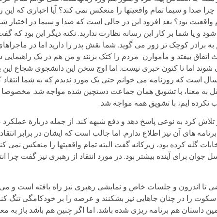
چرا صدا و سیما تمام واقعیتها را منعکس نمی کند؟ آیا اخباری که این 
م واقعیت بود؟ بعد افزود این در حالی است که صدا و سیما در اختیار 
شود و یا شما بر کار این رسانه نظارت ندارید. نکته دیگر این بود که گفت
هم به برادر کوچک تر زور می گوید. شما نقش پدر را دارید اما در ماجرا
ث اتفاق بیفتد و مأموارن مردم را کتک بزنند و من هم در یک راهیمای
 شوند اما تا کنون خبری نیست. اما اوج سخن این دانشجوی شجاع این ب
ال است که روزنامه می خوانم حتی یک مورد ندیدم که به شما انتقاد کن
نقل به معنا، با تشویق همان جماعت دستچین شده مواجه شد. مخصوصا و
ب نکرده ایم، با تشویق همه مواجه شد.
 تلاش کرد به نوعی پاسخ دهد و دفع شبهه کند. از جمله دربارة عملکرد
نامه های آن نیز اطلاع ندارم. اما جالب است که ایشان در برابر انتقاد
ابات گله کرده بود، زیرکانه گفت البته تمام واقعیتها را منعکس نمی کند
جوان برای آینده بیشتر بود. در مورد انتقاد از رهبری نیز گفت چرا انت
ی تا اندرون و جلسات خاص و نمایشی رهبری نیز راه یافته است و می 
وت را در چنان جاهایی نیز بشکنند و عرصه را بر خودکامگی تنگ کنند
 داستان هم برنامه ریزی شده باشد. اما اگر چنین هم باشد باز به 