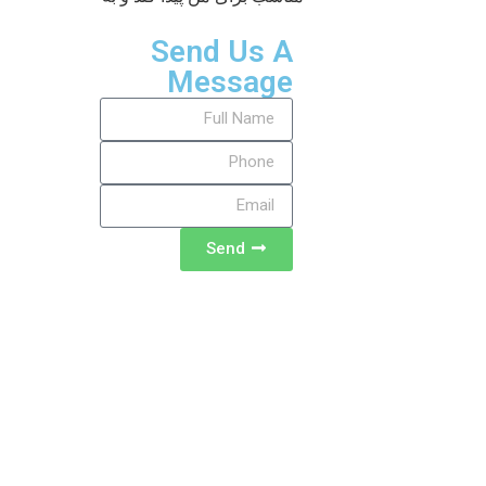
Send Us A
Message
Send