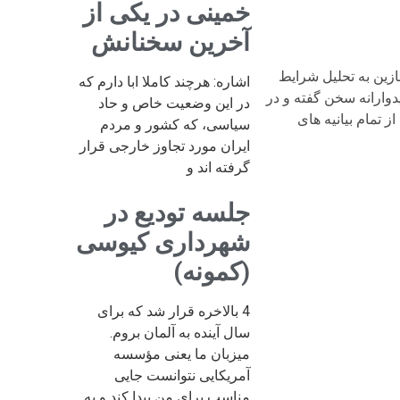
خمینی در یکی از
آخرین سخنانش
خواسته است که در راهپیمایی روز 13 آبان شرکت کنند. او ضمن تجلیل از روز 13 آبان آغازین به تحلیل شرایط
اشاره: هرچند کاملا ابا دارم که
یدوارانه سخن گفته و در
در این وضعیت خاص و حاد
ز تمام بیانیه های
سیاسی، که کشور و مردم
ایران مورد تجاوز خارجی قرار
گرفته اند و
جلسه تودیع در
شهرداری کیوسی
(کمونه)
4 بالاخره قرار شد که برای
سال آینده به آلمان بروم.
میزبان ما یعنی مؤسسه
آمریکایی نتوانست جایی
مناسب برای من پیدا کند و به