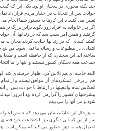
چند نکته محوری در سخنان او بود. یکی این که گفت 
حوادث پس از انتخابات در اختیار مردم قرار داد تما
تعیین می کنید. یا این کارها به دستور شما انجام می 
اگر پدر خانواده به افراد زور بگوید برادر بزرگ تر 
گرفتید و همین امر سبب شد که در زندانها آن حواد
گفتید کسانی که در زندانها جنایت کردند مجازات می
انتقادی در مطبوعات و رسانه ها نمی شود. من پنج س
ساخته اند. این سخنان، که از حافظه است و طبعا 
جماعت همه نخبگان کشور نیستند و اینها را ما انتخا
البته خامنه ای هم تلاش کرد اظهار خرسندی کند. او
هم از برخی عملکردهای آن موافق نیستم و از تمام بر
انعکاس تمام واقعیتها در ارتباط با حوادث پس از انتخ
پیشرفتهای کشور را گزارش کرده بود امروز امید نسل 
شود و من آنها را می بینم.
به هرحال این حادثه نشان می دهد که جنبش اعتراض
پس از این کسانی دیگری نیز با شجاعت خود فضای سک
احتمال هم به ذهن خطور می کند که ممکن است همین