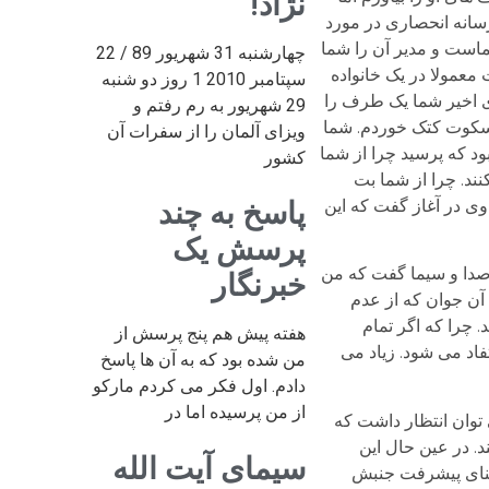
نژاد!
رسانه انحصاری در مورد
شماست و مدیر آن را شما
چهارشنبه 31 شهریور 89 / 22
 معمولا در یک خانواده
سپتامبر 2010 1 روز دو شنبه
های اخیر شما یک طرف را
29 شهریور به رم رفتم و
ی سکوت کتک خوردم. شما
ویزای آلمان را از سفرات آن
ود که پرسید چرا از شما
کشور
ند. چرا از شما بت
ی در آغاز گفت که این
پاسخ به چند
پرسش یک
 صدا و سیما گفت که من
خبرنگار
 آن جوان که از عدم
. چرا که اگر تمام
هفته پیش هم پنج پرسش از
فاد می شود. زیاد می
من شده بود که به آن ها پاسخ
دادم. اول فکر می کردم مارکو
از من پرسیده اما در
توان انتظار داشت که
. در عین حال این
سیمای آیت الله
معنای پیشرفت جنبش