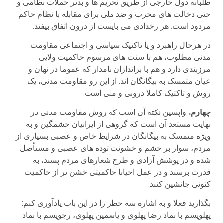
طلبانه دول خارجی از طریق تحریم ها و بدتر حملات نظامی و
حتی دخالت های مخرب و ضد ملی برای مقابله با نظام حاکم
مردود است. هر رخدادی می بایست از درون اتفاق بیفتد.
در هرحال راهبرد و یا تاکتیک سیاسی و اجتماعی مقاومت
مدنی مطلوب، هم با سنت های مرسوم حاکمیت ولایی
مرزبندی دارد و هم با براندازان نامدار که عموما در نهان و
عیان متمسک به بیگانگان اند. از این رو مقاومت مدنی، یک
روش و تاکتیک کاملا درونی و ملی است.
چهارم.
واپسین نکته آن است که روش مقاومت مدنی در
نهایت مستعد آن است که گروهی از ایرانیان خشمگین و به
ویژه متمسک به بیگانگان در شرایط خاص و عصبی بسیاری از
مردم، سوار بر خشم و خشونت توده های عصبی و مستأصل
شده و در پوشش آزادی و طرح شعارهای مردم پسند، به
قدرت برسند و در عمل احیانا حاکمیتی خشن تر از حاکمیت
کنونی جانشین کنند.
بگذارید فعلا و به اشاره سه خطر را در این باب یادآوری کنم:
پهلویسم با نماد رضا پهلوی و یاسمین پهلوی، رجویسم با نماد