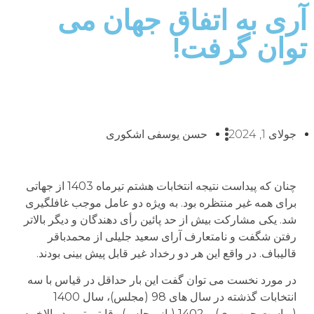
آری به اتفاق جهان می
توان گرفت!
جولای 1, 2024
حسن یوسفی اشکوری
چنان که پیداست نتیجه انتخابات هشتم تیرماه 1403 از جهاتی
برای همه غیر منتظره بود. به ویژه دو عامل موجب غافلگیری
شد. یکی مشارکت بیش از حد پائین رأی دهندگان و دیگر بالاتر
رفتن شگفت و نامتعارف آرای سعید جلیلی از محمدباقر
قالیباف. در واقع این هر دو رخداد غیر قابل پیش بینی بودند.
در مورد نخست می توان گفت این بار حداقل در قیاس با سه
انتخابات گذشته در سال های 98 (مجلس)، سال 1400
(ریاست جمهوری) و 1402 (باز مجلس) رقابتی تر بود. بالاخره