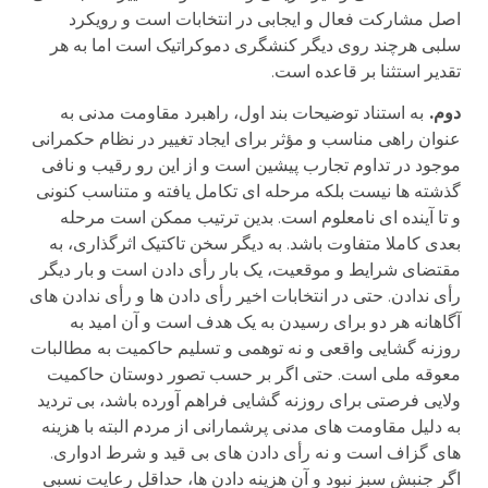
اصل مشارکت فعال و ایجابی در انتخابات است و رویکرد
سلبی هرچند روی دیگر کنشگری دموکراتیک است اما به هر
تقدیر استثنا بر قاعده است.
دوم.
به استناد توضیحات بند اول، راهبرد مقاومت مدنی به
عنوان راهی مناسب و مؤثر برای ایجاد تغییر در نظام حکمرانی
موجود در تداوم تجارب پیشین است و از این رو رقیب و نافی
گذشته ها نیست بلکه مرحله ای تکامل یافته و متناسب کنونی
و تا آینده ای نامعلوم است. بدین ترتیب ممکن است مرحله
بعدی کاملا متفاوت باشد. به دیگر سخن تاکتیک اثرگذاری، به
مقتضای شرایط و موقعیت، یک بار رأی دادن است و بار دیگر
رأی ندادن. حتی در انتخابات اخیر رأی دادن ها و رأی ندادن های
آگاهانه هر دو برای رسیدن به یک هدف است و آن امید به
روزنه گشایی واقعی و نه توهمی و تسلیم حاکمیت به مطالبات
معوقه ملی است. حتی اگر بر حسب تصور دوستان حاکمیت
ولایی فرصتی برای روزنه گشایی فراهم آورده باشد، بی تردید
به دلیل مقاومت های مدنی پرشمارانی از مردم البته با هزینه
های گزاف است و نه رأی دادن های بی قید و شرط ادواری.
اگر جنبش سبز نبود و آن هزینه دادن ها، حداقل رعایت نسبی