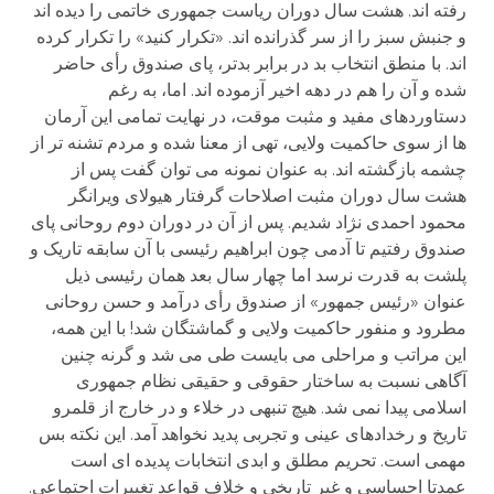
رفته اند. هشت سال دوران ریاست جمهوری خاتمی را دیده اند
و جنبش سبز را از سر گذرانده اند. «تکرار کنید» را تکرار کرده
اند. با منطق انتخاب بد در برابر بدتر، پای صندوق رأی حاضر
شده و آن را هم در دهه اخیر آزموده اند. اما، به رغم
دستاوردهای مفید و مثبت موقت، در نهایت تمامی این آرمان
ها از سوی حاکمیت ولایی، تهی از معنا شده و مردم تشنه تر از
چشمه بازگشته اند. به عنوان نمونه می توان گفت پس از
هشت سال دوران مثبت اصلاحات گرفتار هیولای ویرانگر
محمود احمدی نژاد شدیم. پس از آن در دوران دوم روحانی پای
صندوق رفتیم تا آدمی چون ابراهیم رئیسی با آن سابقه تاریک و
پلشت به قدرت نرسد اما چهار سال بعد همان رئیسی ذیل
عنوان «رئیس جمهور» از صندوق رأی درآمد و حسن روحانی
مطرود و منفور حاکمیت ولایی و گماشتگان شد! با این همه،
این مراتب و مراحلی می بایست طی می شد و گرنه چنین
آگاهی نسبت به ساختار حقوقی و حقیقی نظام جمهوری
اسلامی پیدا نمی شد. هیچ تنبهی در خلاء و در خارج از قلمرو
تاریخ و رخدادهای عینی و تجربی پدید نخواهد آمد. این نکته بس
مهمی است. تحریم مطلق و ابدی انتخابات پدیده ای است
عمدتا احساسی و غیر تاریخی و خلاف قواعد تغییرات اجتماعی.