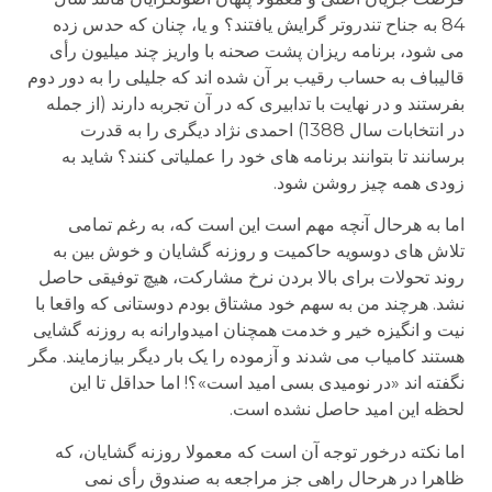
84 به جناح تندروتر گرایش یافتند؟ و یا، چنان که حدس زده
می شود، برنامه ریزان پشت صحنه با واریز چند میلیون رأی
قالیباف به حساب رقیب بر آن شده اند که جلیلی را به دور دوم
بفرستند و در نهایت با تدابیری که در آن تجربه دارند (از جمله
در انتخابات سال 1388) احمدی نژاد دیگری را به قدرت
برسانند تا بتوانند برنامه های خود را عملیاتی کنند؟ شاید به
زودی همه چیز روشن شود.
اما به هرحال آنچه مهم است این است که، به رغم تمامی
تلاش های دوسویه حاکمیت و روزنه گشایان و خوش بین به
روند تحولات برای بالا بردن نرخ مشارکت، هیچ توفیقی حاصل
نشد. هرچند من به سهم خود مشتاق بودم دوستانی که واقعا با
نیت و انگیزه خیر و خدمت همچنان امیدوارانه به روزنه گشایی
هستند کامیاب می شدند و آزموده را یک بار دیگر بیازمایند. مگر
نگفته اند «در نومیدی بسی امید است»؟! اما حداقل تا این
لحظه این امید حاصل نشده است.
اما نکته درخور توجه آن است که معمولا روزنه گشایان، که
ظاهرا در هرحال راهی جز مراجعه به صندوق رأی نمی