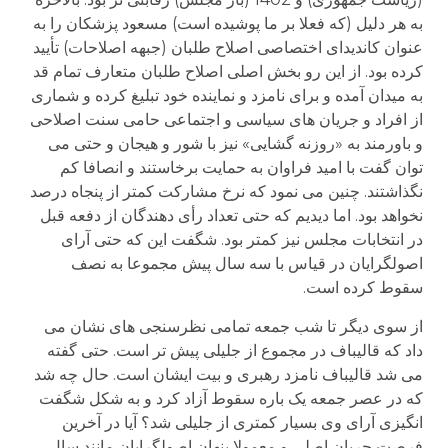
به هر دلیل (که فعلا بر ما پوشیده است) مسعود پزشکان را به
عنوان کاندیدای اختصاصی اصلاح طلبان (جبهه اصلاحات) تأیید
کرده بود. از این رو بخش اصلی اصلاح طلبان متعارف تمام قد
به میدان آمده و برای نامزد و نماینده خود تبلیغ کرده و شماری
از افراد و جریان های سیاسی و اجتماعی حامی سنت اصلاحی
و باورمند به «روزنه گشایی» نیز با شور و هیجان و حتی می
توان گفت با امید فراوان به حمایت برخاستند و انصافا کم
نگذاشتند. چنین می نمود که نرخ مشارکت کمتر از پنجاه درصد
نخواهد بود. اما دیدیم که حتی تعداد رأی دهندگان از دفعه قبل
در انتخابات مجلس نیز کمتر بود. شگفت این که حتی آرای
اصولگرایان در قیاس با سه سال پیش مجموعا به نصف
سقوط کرده است.
از سوی دیگر تا شب جمعه تمامی نظرسنجی های نشان می
داد که قالیباف در مجموع از جلیلی پیش تر است. حتی گفته
می شد قالیباف نامزد رهبری و بیت ایشان است. حال چه شد
که در عصر جمعه یک باره سقوط آزاد کرد و به شکل شگفت
انگیزی آرای وی بسیار کمتری از جلیلی شد؟ آیا در آخرین
فرصت جریان اصلی و معمولا پنهان اصولگرایان مانند سال