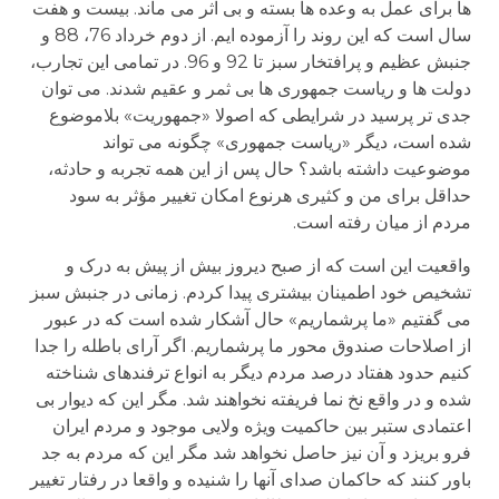
ها برای عمل به وعده ها بسته و بی اثر می ماند. بیست و هفت
سال است که این روند را آزموده ایم. از دوم خرداد 76، 88 و
جنبش عظیم و پرافتخار سبز تا 92 و 96. در تمامی این تجارب،
دولت ها و ریاست جمهوری ها بی ثمر و عقیم شدند. می توان
جدی تر پرسید در شرایطی که اصولا «جمهوریت» بلاموضوع
شده است، دیگر «ریاست جمهوری» چگونه می تواند
موضوعیت داشته باشد؟ حال پس از این همه تجربه و حادثه،
حداقل برای من و کثیری هرنوع امکان تغییر مؤثر به سود
مردم از میان رفته است.
واقعیت این است که از صبح دیروز بیش از پیش به درک و
تشخیص خود اطمینان بیشتری پیدا کردم. زمانی در جنبش سبز
می گفتیم «ما پرشماریم» حال آشکار شده است که در عبور
از اصلاحات صندوق محور ما پرشماریم. اگر آرای باطله را جدا
کنیم حدود هفتاد درصد مردم دیگر به انواع ترفندهای شناخته
شده و در واقع نخ نما فریفته نخواهند شد. مگر این که دیوار بی
اعتمادی ستبر بین حاکمیت ویژه ولایی موجود و مردم ایران
فرو بریزد و آن نیز حاصل نخواهد شد مگر این که مردم به جد
باور کنند که حاکمان صدای آنها را شنیده و واقعا در رفتار تغییر