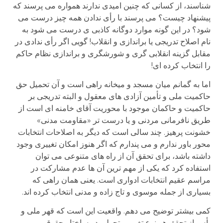
شناسند، از کسانی که چنین امیدی ندارند همواره می پرسند که
پیشنهاد چیست؟ می پرسند با رأی ندادن همه چیز درست می
شود؟ در این گونه موارد دوگانه کاذبی ی درست می شود به
نام اصلاح تدریجی یا براندازی و انقلاب! گویی اگر رأی ندادی در
مقابل گزینه انقلابی گری و شورشگری و براندازی نظام حاکم
را انتخاب کرده ای!
اما به گمانم میان مسجد و میخانه راهی است و آن تحمیل حق
حاکمیت ملی و تأمین آزادی های معقول و البته تدریجی بر
حاکمیت و حاکمان موجود با محوریت آقای خامنه ای است از
طریق نافرمانی مردنی و یا درست تر «مقاومت مدنی»
خشونت پرهیز. چند سالی است که دیگر به اصلاحات انتخابات
محور باور ندارم و می پندارم که اگر هنوز امکان تغییری وجود
داشته باشد، برای تحقق آن از راه های متنوعی می توان
استفاده کرد که یکی از مهم ترین آن ها عدم مشارکت در
مراسم عقیم انتخابات ادواری است. یعنی همان راهی که
بسیاری از جمله موسوی و تاج زاده و مدنی انتخاب کرده اند.
کمی بیشتر توضیح می دهم. واقعیت این است که قهر ملی و
یأس از تحقق هر نوع تغییر و تحولی در ساختار حقوقی و