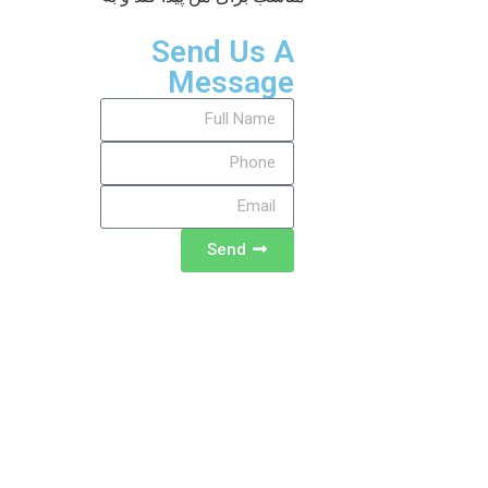
Send Us A
Message
Send