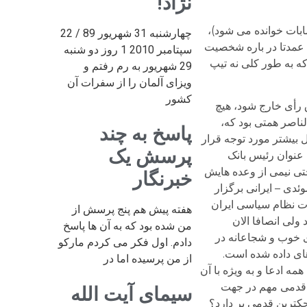
نژاد!
ه حق انتصابات خوانده می شود)،
چهارشنبه 31 شهریور 89 / 22
 عمدتا در باره شخصیت
سپتامبر 2010 1 روز دو شنبه
که به طور کلی نه تیپ
29 شهریور به رم رفتم و
ویزای آلمان را از سفرات آن
کشور
گر نام منتقدترین نامزد شنبه آینده (29 خرداد) از صندوق رأی خارج شود، هیچ
لناصر همتی بود که،
پاسخ به چند
ل بیشتر مورد توجه قرار
پرسش یک
 عنوان رئیس بانک
ی نیمی از وعده هایش
خبرنگار
ری سوئدی – ایرانی برگزار
ات نظام سیاسی ایران
هفته پیش هم پنج پرسش از
ولی انصافا الان
من شده بود که به آن ها پاسخ
ی خوب و شجاعانه در
دادم. اول فکر می کردم مارکو
های داده شده است.
از من پرسیده اما در
 ادعا و به ویژه با آن
ت قدمی مهم در جهت
سیمای آیت الله
کترین قدمی بر دارد؟