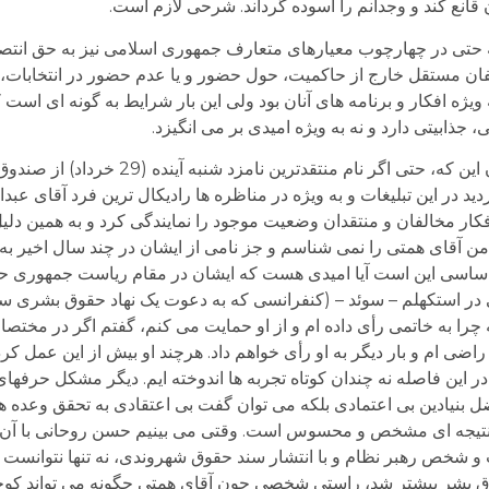
 قانع کند و وجدانم را آسوده گرداند. شرحی لازم است.
ز وضعیت تقریبا استثنایی انتخابات 1400 (که حتی در چهارچوب معیارهای متعارف جمهوری اسلامی نیز ب
ان مستقل خارج از حاکمیت، حول حضور و یا عدم حضور در انتخابات،
یژه افکار و برنامه های آنان بود ولی این بار شرایط به گونه ای است 
، جذابیتی دارد و نه به ویژه امیدی بر می انگیزد.
دلیل اصلی آن به گمانم یک واقعیت بیش نیست و آن این که، حتی ا
د در این تبلیغات و به ویژه در مناظره ها رادیکال ترین فرد آقای عبدا
فکار مخالفان و منتقدان وضعیت موجود را نمایندگی کرد و به همین دلی
ن آقای همتی را نمی شناسم و جز نامی از ایشان در چند سال اخیر به
ساسی این است آیا امیدی هست که ایشان در مقام ریاست جمهوری حت
ائیز سال 76 در یک کنفرانسی در استکهلم – سوئد – (کنفرانسی که به دعوت یک نهاد حقوق بش
 چرا به خاتمی رأی داده ام و از او حمایت می کنم، گفتم اگر در مختص
ی ام و بار دیگر به او رأی خواهم داد. هرچند او بیش از این عمل کرد 
ین فاصله نه چندان کوتاه تجربه ها اندوخته ایم. دیگر مشکل حرفها
 بنیادین بی اعتمادی بلکه می توان گفت بی اعتقادی به تحقق وعده 
تیجه ای مشخص و محسوس است. وقتی می بینیم حسن روحانی با آن همه
رت و شخص رهبر نظام و با انتشار سند حقوق شهروندی، نه تنها نتوانس
وق بشر بیشتر شد، راستی شخصی چون آقای همتی چگونه می تواند کوچ