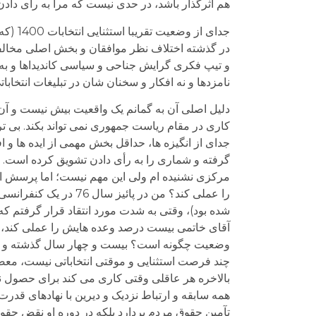
هم اثرگذار باشد، در حدی نیست که مرا به رأی دادن
جدای ا
در گذشته اختلاف نظر موافقان و بخش اصلی مخالف
و تیپ فکری گرایش جناحی و سیاسی کاندیداها و به و
نامزدها و نه افکار و سخنان شان در تبلیغات انتخاباتی
کاری در مقام ریاست جمهوری نمی تواند بکند. بی تردی
جدای از انگیزه ها، حداقل بخش مهمی از ایده ها و ا
گرفته و شماری را به رأی دادن تشویق کرده است. م
مرکزی نشنیده ام ولی این مهم نیست؛ اما پرسش ا
را عملی کند؟ من در پ
شده بود)، وقتی به شدت مورد انتقاد قرار گرفتم که
آقای خاتمی بیست درصد وعده هایش را عملی کند، راض
وضعیت چگونه است؟ بیست و چهار سال گذشته و در ا
چند فرصت استثنایی و موقتی انتخاباتی نیست، معضل
بالاخره هر عاقلی وقتی کاری می کند برای حصول ن
همه سابقه و ارتباط نزدیک و دیرین با نهادهای قد
تآمین حقوق مردم بردارد بلکه در دوره او نقض حق