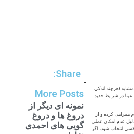
Share:
مشابه (هرچند اندکی
More Posts
 عینا در شرایط جدید
نمونه ای دیگر از
دروغ ها و دروغ
ر داده ام همراهی کرده و از
است جمهوری 96 (انتخاباتی که می توانستم در خارج از کشور رأی بدهم) رأی داده ام (در سال 88 به دلیل عدم امکان عملی
گویی های احمدی
 کسی انتخاب شود، اگر