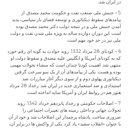
در ایران شد.
5 – جنبش ملی صنعت نفت و حکومت محمد مصدق. از
پیامدهای سقوط دیکتاتوری و توسعه فضای باز سیاسی، پدید
آمدن جنبش ملی و در نتیجه دولت دکتر محمد مصدق بوده
است. این دوران دوازده ساله به ویژه ملی شدن نفت و دولت
ملی نیز در حد خود مهم است.
6 – کودتای 28 مرداد 1332. روند حوادث به گونه ای رقم خورد
که به کودتای آمریکا و انگلیس علیه مصدق و سقوط دولت او
منتهی شد. اهمیت کودتا چندان است که منشاء تحولات مهمی
بوده و هست. یکی از پیامدهای آن از یک سو سرعت گرفتن
دیکتاتوری پهلوی دوم و از سوی دیگر آغاز مبارزات ضد
استبدادی و ضد استعماری جدید در ایران شد. رخداد 28 مرداد
هنوز هم در روابط ایران و آمریکا سایه انداخته است.
7 – اصلاحات حکومتی و رخداد پانزدهم خرداد 1342. روند
تحولات جهانی و داخلی زمینه های تغییرات اجتماعی را
ضروری ساخت. پادشاه پرچمدار این اصلاحات شد و خود از آن
با عنوان «انقلاب سفید» یاد کرد. یکی از واکنش ها در برابر آن،