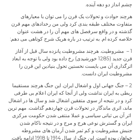
چشم انداز دو دهه آینده.
هرچند حوادث و تحولات یک قرن را می توان با معیارهای
متفاوت مختلف طبقه بندی کرد ولی من رخدادهای مهم قرن
گذشته و در واقع سرفصل های مهم آن را در هشت عنوان
خلاصه کرده ام. به ترتیب در باره هریک شرح کوتاهی می دهم:
1 – مشروطیت. هرچند مشروطیت پانزده سال قبل از آغاز
قرن جدید (1285 خورشیدی) رخ داده بود ولی با توجه به ابعاد
اثرگذاری آن می بایست نخستین تحول بنیادین این قرن را
مشروطیت ایران دانست.
2 – جنگ جهانی اول و اشغال ایران. این جنگ هرچند مستقیما
ربطی به ایران نداشت ولی از آنجا که ایران اعلام بی طرفی
کرد و در نتیجه از سوی متفقین اشغال شد و سال ها در اشغال
ماند، اثری ماندگار در تحولات قرن چهاردهم گذاشت. مهم ترین
اثر آن بی ثباتی سیاسی و عملا منتفی شدن حکومت مرکزی
ایران و گسترش نوعی هرج و مرج و در نتیجه ناکام شدن
جنبش مشروطیت و کم ثمر شدن آرمان های مشروطه
خواهان بوده است. این جنگ از سال 1914 تا 1918 ادامه یافت.