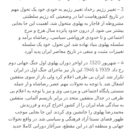
3 – تغییر رژیم. رخداد تغییر رژیم به خودی خود یک تحول مهم
در تاریخ کشورهاست اما در وضعیتی که رژیم سلطنتی
مشروطه از قاجار به پهلوی متحول شد، اهمیت این جا بجایی
بیشتر می شود. از درون حدود پانزده سال هرج و مرج
اجتماعی و تا حدودی فروپاشی سیاسی، رضاشاه برآمد و
سلسله پهلوی بنیاد نهاده شد. این تحول، خود یک سلسله
تغییرات مثبت و منفی در تاریخ معاصر ایران پدید آورد.
4 – شهریور 1320. در اواخر دوران پهلوی اول جنگ جهانی دوم
رخ داد. 1939 تا 1945. این بار نیز ماجرای جنگ اول در ایران
تکرار شد. ایران بی طرفی اعلام کرد ولی باز از سوی متفقین
اشغال شد. با توجه به تحولات مهم عصر رضاشاه و از جمله
سستی پایگاه اجتماعی و مردمی وی و نیز با توجه به اعلام بی
طرفی در جدال متفقین متحد در برابر نازیسم آلمانی، متفقین
به سادگی شاه ایران را از کشور اخراج کرده و فرزندش
محمدرضا پهلوی را جانشین وی کردند. این جا بجایی موجب
ظهور فضای نسبتا آزاد فرهنگی و سیاسی شد. در واقع تحولات
جهانی و منطقه ای در این مقطع، سرآغاز دورانی کاملا جدید