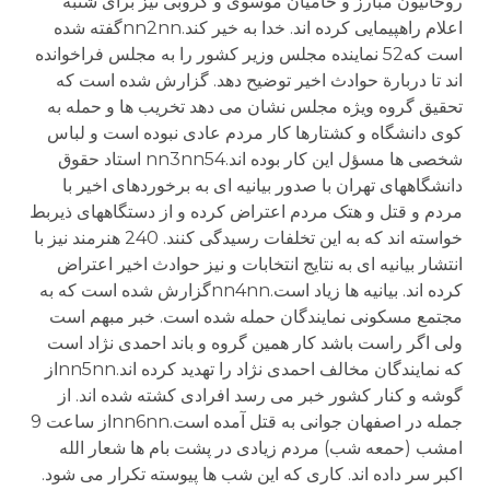
روحانیون مبارز و حامیان موسوی و کروبی نیز برای شنبه
اعلام راهپیمایی کرده اند. خدا به خیر کند.nn2nnگفته شده
است که52 نماینده مجلس وزیر کشور را به مجلس فراخوانده
اند تا دربارة حوادث اخیر توضیح دهد. گزارش شده است که
تحقیق گروه ویژه مجلس نشان می دهد تخریب ها و حمله به
کوی دانشگاه و کشتارها کار مردم عادی نبوده است و لباس
شخصی ها مسؤل این کار بوده اند.nn3nn54 استاد حقوق
دانشگاههای تهران با صدور بیانیه ای به برخوردهای اخیر با
مردم و قتل و هتک مردم اعتراض کرده و از دستگاههای ذیربط
خواسته اند که به این تخلفات رسیدگی کنند. 240 هنرمند نیز با
انتشار بیانیه ای به نتایج انتخابات و نیز حوادث اخیر اعتراض
کرده اند. بیانیه ها زیاد است.nn4nnگزارش شده است که به
مجتمع مسکونی نمایندگان حمله شده است. خبر مبهم است
ولی اگر راست باشد کار همین گروه و باند احمدی نژاد است
که نمایندگان مخالف احمدی نژاد را تهدید کرده اند.nn5nnاز
گوشه و کنار کشور خبر می رسد افرادی کشته شده اند. از
جمله در اصفهان جوانی به قتل آمده است.nn6nnاز ساعت 9
امشب (حمعه شب) مردم زیادی در پشت بام ها شعار الله
اکبر سر داده اند. کاری که این شب ها پیوسته تکرار می شود.