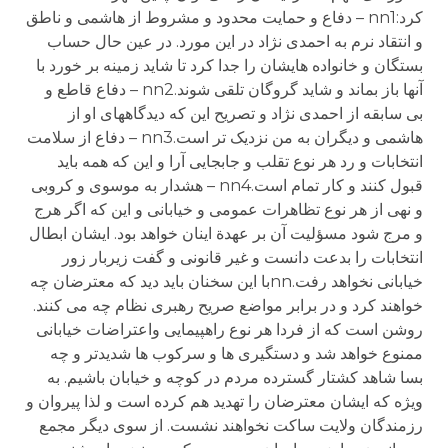
کرد:nn1 – دفاع و حمایت محدود و مشروط از هاشمی و ناطق
و انتقاد نرم به احمدی نژاد در این مورد. در عین حال حساب
بستگان و خانواده هایشان را جدا کرد تا شاید زمینه بر خورد با
آنها باز بماند و شاید گروگان تلقی شوند.nn2 – دفاع قاطع و
بی سابقه از احمدی نژاد و تصریح این که دیدگاههای او از
هاشمی و دیگران به من نزدیک تر است.nn3 – دفاع از سلامت
انتخابات و رد هر نوع تقلب و جابجایی آرا و این که همه باید
قبول کنند و کار تمام است.nn4 – هشدار به موسوی و کروبی
و نهی از هر نوع تظاهرات عمومی و خیابانی و این که اگر هرج
و مرج شود مسؤلیت آن بر عهدة اینان خواهد بود. ایشان ابطال
انتخابات را بدعت دانست و غیر قانونی و گفت زیربار زور
خیابانی نخواهد رفت.nnبا این سخنان باید دید که معترضان چه
خواهند کرد و در برابر مواضع صریح رهبری نظام چه می کنند.
روشن است که از فردا هر نوع راهپیمایی واعتراضات خیابانی
ممنوع خواهد شد و دستگیری ها و سرکوب ها شدیدتر و چه
بسا شاهد کشتار گسترده مردم در کوچه و خیابان باشیم. به
ویژه که ایشان معترضان را تهدید هم کرده است و لذا پیروان و
رزمندگان ولایت ساکت نخواهند نشست. از سوی دیگر مجمع