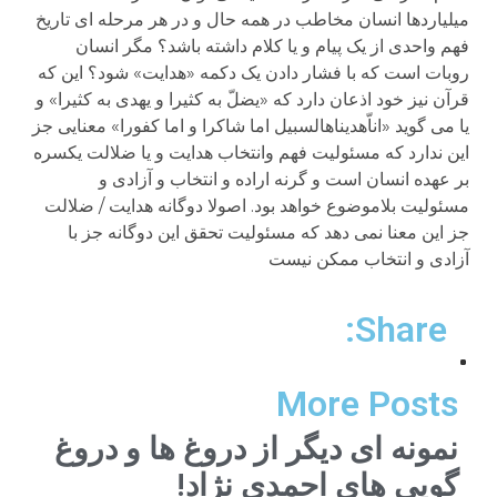
میلیاردها انسان مخاطب در همه حال و در هر مرحله ای تاریخ
فهم واحدی از یک پیام و یا کلام داشته باشد؟ مگر انسان
روبات است که با فشار دادن یک دکمه «هدایت» شود؟ این که
قرآن نیز خود اذعان دارد که «یضلّ به کثیرا و یهدی به کثیرا» و
یا می گوید «اناّهدیناهالسبیل اما شاکرا و اما کفورا» معنایی جز
این ندارد که مسئولیت فهم وانتخاب هدایت و یا ضلالت یکسره
بر عهده انسان است و گرنه اراده و انتخاب و آزادی و
مسئولیت بلاموضوع خواهد بود. اصولا دوگانه هدایت / ضلالت
جز این معنا نمی دهد که مسئولیت تحقق این دوگانه جز با
آزادی و انتخاب ممکن نیست
Share:
More Posts
نمونه ای دیگر از دروغ ها و دروغ
گویی های احمدی نژاد!