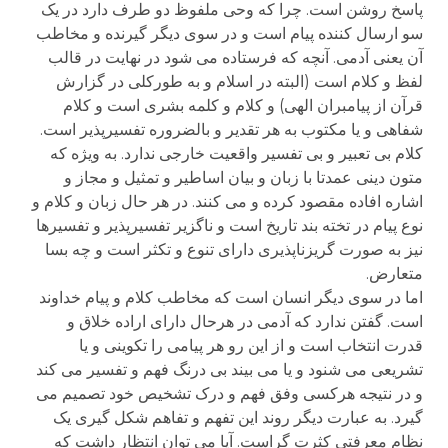
پاسخ روشن است. چرا که وحی ملفوظ دو طرف دارد در یک
سو ارسال کننده پیام است و در سوی دیگر گیرنده و مخاطب
آن یعنی آدمی. آنچه که فرستاده می شود در نهایت در قالب
لفظ و کلام است (البته در اسلام و به طورکلی در گزارش
قرآن از پیامبران الهی) و کلام و کلمه بشری است و کلام
شفاهی و یا مکتوب به هر تقدیر و بالضروره تفسیرپذیر است.
کلام بی تعبیر و بی تفسیر واقعیت خارجی ندارد. به ویژه که
متون دینی عمدتا با زبان و بیان اساطیر و تمثیل و مجاز و
اشاره افاده مقصود کرده و می کنند. در هر حال زبان و کلام و
نوع پیام در تخته بند تاریخ است و ناگزیر تفسیرپذیر و تفسیرها
نیز به صورت گریزناپذیری دارای تنوع و تکثر است و چه بسا
متعارض.
اما در سوی دیگر انسان است که مخاطب کلام و پیام خداوند
است. گفتن ندارد که آدمی در هرحال دارای اراده خلاق و
قدرت انتخاب است و از این رو هر پیامی را تکوینی و یا
تشریعی می شنود و یا می بیند بی درنگ فهم و تفسیر می کند
و در نتیجه هرکسی وفق فهم و درک تشخیص خود تصمیم می
گیرد. به عبارت دیگر روند این تفهم و تفاهم شکل گیری یک
نظام معرفتی کثرت گراست. آیا می توان انتظار داشت که