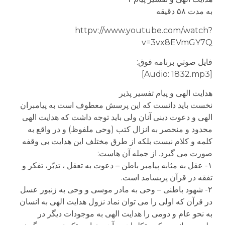
به مدت ۵۸ دقيقه
httpv://www.youtube.com/watch?
v=3vx8EVmGY7Q
فايل صوتي برنامه فوق:
[Audio: 1832.mp3]
هدايت الهى و پیام تفسير پذیر
نخست باید دانست که این پرسش معطوف است به پیامبران
الهی و دعوت دینی آنان ولی باید توجه داشت که هدایت الهی
محدود و منحصر به انزال کتب (وحی ملفوظ) و در واقع به
کلمه و کلام نیست بلکه از طرق مختلف این هدایت بی وقفه
صورت می گیرد. از جمله آن هاست:
۱- عقل به مثابه پیامبر باطن – دعوت به تعقل ، تدبّر، تفکر و
تفقه در قرآن پربسامد است.
۲- شهود باطنی – وحی به مادر موسی و وحی به زنبور عسل
در قرآن که اولی را می توان نماد نزول هدایت الهی به انسان
به نحو عام و دومی را هدایت الهی به موجودات دیگر در