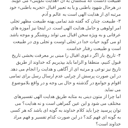
طبیعت دانست که متکلمان به آن «هدایت تکوینی» می گویند.
در هرحال شهود باطنی و یا به تعبیر اقبال «تجربه باطنی» خود
مرتبه ای از هدایت الهی است به عالم و آدم.
۳- طبیعت. چنان که گفته شد تمامی پهنه طبیعت مظهر تجلی
امر اولوهی و حامل هدایت الهی است. در اینجا نیز آموزه های
عرفانی و به ویژه سخن اقبال می تواند روشنگر و موجه باشد.
او می گوید حیات خدا در تجلی اوست و تجلی وی در طبیعت
است و طبیعت رفتار خداست.
۴- تاریخ. باز اگر دعوی اقبال را مبنی بر معرفت بخشی تاریخ
قبول کنیم، منطقا و الزاما باید بپذیریم که خداوند از طریق
تاریخ نیز نوعی و مرتبه ای از آگاهی و هدایت را انجام می دهد.
در این صورت پرسش از چرایی عدم ارسال رسل برای تمامی
اقوام و جوامع در گذشته و حال بی وجه و در واقع بلاموضوع
می نماید.
اما چرا از متون دینی به مثابه طریق هدایت الهی تفسیرهای
مختلف می شود و این عین گمراهی است و نه هدایت؟ می
توان پرسید چرا باید کلام خداوند به گونه ای باشد که هر کسی
به گونه ای فهم کند؟ در این صورت کدام تفسیر و فهم مراد
خداوند است؟