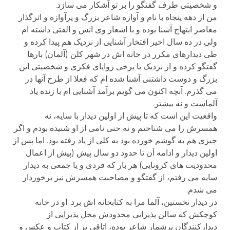
و شخصیتی طرف گفتگو را بر تو آشکار می سازد.
من از دهه پنجاه با نام و آوازه شاعر بزرگ و پرآوازه و اثرگذار
معاصر ابتهاج آشنا بوده و با اشعار وی انس و الفتی داشته ام
ولی در ده سال اخیر افتخار آشنایی از نزدیک هم پیدا کرده و
طی دیدارهای مکرر در خانه اش در شهر کلن (آلمان) بارها
گفتگو کرده و از نزدیک با برخی زوایای فکری و شخصیتی این
بزرگ و دوست داشتنی آشنا شده ام که فعلا از طرح آنها در
می گذرم. آنچه اکنون می گویم برآمد آشنایی ام با زنده یاد
آلماست و نه بیشتر.
واقعیت این است که تا پیش از اولین دیدار با سایه، نه
همسرش را می شناختم و نه حتی نامی از او شنیده بودم و اگر
چیزی هم به گوشم خورده بود به کلی از یاد رفته بود. اما پس از
اولین دیدار و ادامه آن تا حدود دو سال پیش (پیش از اعمال
محدودیت های کرونایی) هر بار که فردی و یا جمعی به دیدار
سایه می رفتم، از گفتگو و مصاحبت همسرش نیز برخوردار
می شدم.
در دیدار نخستین، آلما مرا به کتابخانه اش برد. او در خانه
کوچکش که سالن پذیرایی محدودش محل پذیرایی از
دیدارکنندگان پرشمار شاعر بوده، اتاقی پر از کتاب و عکس و