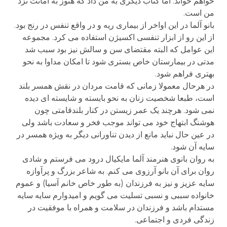
خواهم خواند. اما کتاب دیگری به من داد که هنوز به امانت نزد
من است.
بانو آلما در این اواخر از بیماری ریه و در واقع تنفس در رنج بود.
از این رو از ابزار تنفسی اکسیژن استفاده می کرد. مجموعه
این عوامل که البته مقتضای سن و سالش نیز بود سبب شد
مدتی در بیمارستان خاص بستری شود تا امکان مداوا به نحو
بهتری فراهم شود.
در هرحال معمولا زمانی که قامت مردان در نقش همسر بلند
است، طبعا شخصیت زنان به نحو بایسته و شایسته ای دیده
نمی شود. هرچند یک عمر زیستن در کنار بلندقامتی چون
هوشنگ ابتهاج خود می تواند موجب فخر و سعادت باشد ولی
در عین حال نباید مانع از دیدن تناورانی دیگر به ویژه همسر در
سایه آن شود.
به روان بانوی هنرمند آلما مایکیال درود می فرستم و شادی
روان برای آن بانو آرزوی می کنم. به شاعر بزرگ و پرآوازه
سایه عزیز و نیز به فرزندان (به طور خاص خانم آسیا) و عموم
خانواده سببی و نسبی تسلیت می گویم و امیدوارم سایه سایه
مستدام باشد و فرزندان در سلامت و همراه با موفقیت در
زندگی فردی و اجتماعی.