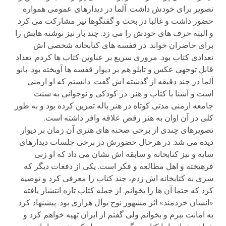
تصویر برای خودش داشت. آلما در دیدارهای عمومی همواره
حضور داشت و غالبا در بحث و گفتگوها نیز مشارکت می کرد
و البته حرف های خودش را می زد. چند بار نیز نوشته هایش را
برای حاضران خواند. در قفسه های کتابخانه شخصی اش
تعدادی کتاب بود. مروری سریع بر عناوین کتاب ها کردم. تعداد
قابل توجهی عکس و تابلو هم بر دیوار قفسه ها آویخته بود. بانو
آلما در چند دقیقه از گذشته اش گفت. دانستم که او ارمنی
است و آشنا با کتاب و هنر. در کودکی و نوجوانی به سنت
جامعه ارمنی مدتی کوتاه در هنر باله تمرین کرده بود و به طور
کلی در آن اوان به هنر رقص علاقه وافر داشته است.
تصویرهای چندی از برخی صحنه های هنری آن زمان بر دیوار
دیده می شد. در هرحال حضورش در برخی جلسات دیدارهای
سایه و نیز کتابخانه و سابقه اش نشان می داد که او زنی
فرهیخته و اهل مطالعه و فکر است. یکی از دفعات دیگر که
سری به کتابخانه اش زدم، چند کتاب را معرفی کرد و توصیه
کرد که حتما آن ها را بخوانم. از جمله کتاب تازه انتشار یافته
«انسان خردمند» اثر مشهور نوح یوآل هراری بود. پیشنهاد کرد
به امانت ببرم و بخوانم ولی گفتم از ایران تهیه خواهم کرد و