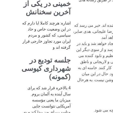
خمینی در یکی از
آخرین سخنانش
اشاره: هرچند کاملا ابا دارم که
ه اند. خبر می رسد که
در این وضعیت خاص و حاد
ضا علیجانی، هدی صابر،
سیاسی، که کشور و مردم
د آمد.
ایران مورد تجاوز خارجی قرار
اد خواهد شد و باید در
گرفته اند و
سد و از سوی دیگر این
م و نابود کننده می
جلسه تودیع در
 و لاریجانی و ناطق
شهرداری کیوسی
ر کنند. خامنه ای به
د. حال در این میان
(کمونه)
ا روشن نیست. به هرحال
4 بالاخره قرار شد که برای
سال آینده به آلمان بروم.
میزبان ما یعنی مؤسسه
آمریکایی نتوانست جایی
چه می شود.
مناسب برای من پیدا کند و به