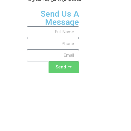
Send Us A
Message
Send