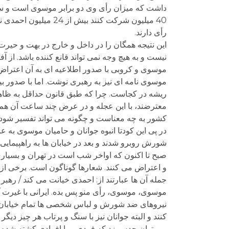
داشت که میزان رأی وی دو برابر موسوی است و سران
رأی دارند.
این نتیجه همگان را در داخل و خارج در بهت و حیرت
نیست و به هیچ وجه نمی تواند قانع کننده باشد. از آ
موسوی و کروبی با صدور اطلاعیه ای به آن اعتراض 
موسوی نامه ای نیز به رهبری نوشت. اما با صدور ب
ریشه در کجاست. چرا که طبق قانون حداقل به ظاهر تا
معترضند، با این عجله و در عرض چند ساعت آن هم ب
کشور به چه معناست و چگونه می تواند تفسیر شود
در پی این کودتا انبوه جوانان و حامیان موسوی ب
شورش روبرو شدند و بعد در خیابان ها به راهپیمایی
صبح تا اکنون که اواخر شب است در تهران و بسیار
و اعتراض می کنند. شعارها گوناگون است. برخی از آ
جمله آن ها عبارتند از: احمدی خیانت می کند / رهبر
موسوی، موسوی، رأی منو پس بده. ایرانی با غیرت 
نیروهای ضد شورش و لباس شخصی ها تمام خیابان ها 
کنند و البته جوانان نیز با سنگ و پرتاب هر چیز دیگ
می توان حدس زد که فردی و یا افرادی کشته شده اند