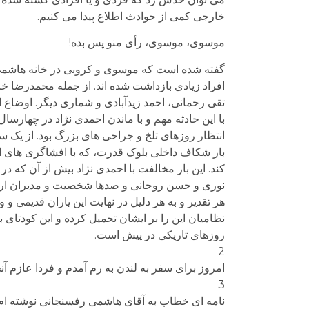
خارجی کمی از حوادث اطلاع پیدا می کنیم.
موسوی، موسوی، رأی منو پس بده!
گفته شده است که موسوی و کروبی در خانه هاشمی 
افراد زیادی بازداشت شده اند. از جمله محمدرضا 
تقی رحمانی، احمد زیدآبادی و شماری دیگر. اوضاع ا
با این حادثه مهم و با ماندن احمدی نژاد در چهارسا
انتظار روزهای تلخ و جراحی های بزرگ بود. از یک 
بار شکاف داخلی بلوک قدرت، که با افشاگری های ا
کند. این بار مخالفت با احمدی نژاد بیش از آن که
نوری و حسن روحانی و صدها شخصیت و مدیران ارشد نظ
هر تقدیر و به هر دلیل در نهایت این یاران قدیمی و
نظامیان این را بر ایشان تحمیل کرده و این کودتای ب
روزهای تاریکی در پیش است.
2
امروز برای سفر به لندن به رم آمدم و فردا عازم آن
3
نامه ای خطاب به آقای هاشمی رفسنجانی نوشته ام که 