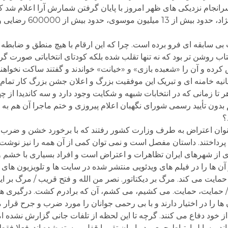
جام نزدیکی های ظهر امروز با پایان گرفتن شمارش آرا اعلام شد که 
 بی سابقه ای فرو برده است. چرا که این ارقام با هیچ منطق و ضابطه ا
فتاب روشن تر بود که نه تنها تقلب شده بلکه کودتای انتخاباتی صورت گر
کرده و آن را «شعبده بازی» و «خیانت» خواندند و گفتند ساکت نخواهن
یانیه خامنه ای و تبریک این موفقیت بزرگ و اعلان جشن بزرگ کار تما
 زمانی که در انتخابات شبهه و شکایت وجود دارد و سه کاندیدا از چها
دون تأیید رسمی شورای نگهبان اعلام پیروزی و ختم ماجرا آن هم به 
؟
ه عنوان اعتراض به طرف وزارت کشور رفتند که با برخورد خشن و ضرب
 پرداختند. داستان مفصل است و نمی توان کمی از آن همه را نیز نوشت
ی از شهرهای ایران تظاهرات و اعتراض است و افراد بسیاری با خشم و
ن ها را در فیلم های ویدئویی منتشر شده در سایت ها و تلویزیون های 
 حمایت می کند. مرگ بر دیکتاتور. نصر من الله و فتح قریب / مرگ بر 
/ حمایت، حمایت. می کشیم، می کشم، آن که برادرم کشت. درگیری ها 
را در اختیار دارند و با بی رحمی جوانان را مورد ضرب و جرح قرار 
ر از خود دفاع می کنند. گرچه تا این لحظه از تلفات جانی گزارش نشده ام
. وسایل ارتباط جمعی در ایران تقریبا قفل و بسته شده اند. فعلا فق