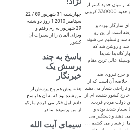
نژاد!
از میان حدود کمتر از
40 میلیون شرکت کنند بیش از 24 میلیون احمدی نژاد، حدود بیش از 13 میلیون موسوی، حدود بیش از 600000 رضایی و حدود 330000 کروبی
چهارشنبه 31 شهریور 89 / 22
سپتامبر 2010 1 روز دو شنبه
ی سازگار نبوده و
29 شهریور به رم رفتم و
فته است. از این رو
ویزای آلمان را از سفرات آن
د شد و تسلیم می شوند.
کشور
م شد و روشن شد که
ر کاندیدا شدیدا
پاسخ به چند
وسیلة عالی ترین مقام
پرسش یک
خبرنگار
 و جرح نیروی ضد
. خلاصه آن است که از
 ناراحتی شعار می دهند
هفته پیش هم پنج پرسش از
خارج کشور شنیده ام. از
من شده بود که به آن ها پاسخ
این دولت مردم فریب.
دادم. اول فکر می کردم مارکو
بسیار شدید بوده و
از من پرسیده اما در
می دهند و دستگیر می
سیمای آیت الله
ا از شعار می کشیم . . .
ط از طریق رسانه های