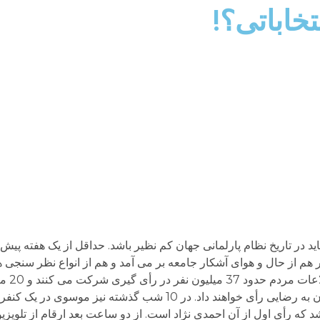
تخاباتی؟!
د در تاریخ نظام پارلمانی جهان کم نظیر باشد. حداقل از یک هفته پی
هم از حال و هوای آشکار جامعه بر می آمد و هم از انواع نظر سنجی ها
ملیون به احمدی نژاد، 4 میلیون به کروبی و 2 میلیون به رضایی رأی خواهند داد. در 10 
ز حدود 11 شب تهران شایع شد که رأی اول از آن احمدی نژاد است. از دو ساعت بعد ارقام از