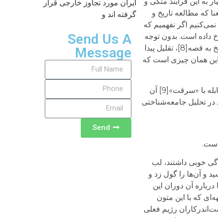
ر به این فرایند متکی و
ایران مورد تجاوز خارجی قرار
نا که مطالعه تاریخ و
گرفته اند و
نمی‌کنیم اگر نفهمیم که
Send Us A
خ داده است. بدون توجه
به زمینه‌‌ی جامعه‌شناسانه‌ی تاریخ، مراجعه به آن مملو از زمان‌پریشی (آناکرونیک) و شی‌وارگی خواهد شد؛ و به تعبیری تاریخ به قصه[8]، تقلیل پیدا
Message
. این همان چیزی است که
نزدیک شدن به زمینه‌های اجتماعی، فرهنگی و اقتصادی هر واقعه‌ تاریخی، به عنوان مثال انقلاب ۵۷، برای فهم رویداد و مقابله با «سرقت»[9] آن
 در تحلیل جامعه‌شناختی
Send
دگی خوبی داشتند، لب
د و آن‌ها را گول زد و
درباره آن دوران این
ه‌ای که با این متون
ت‌اندرکاران رژیم فعلی