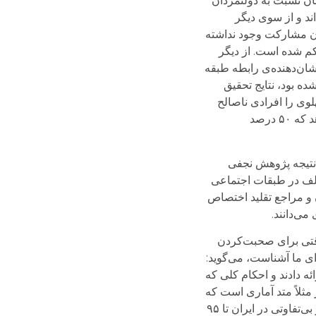
ان نسبت به دولتمردان
د و از سوی دیگر
ان مشارکت وجود نداشته
کم شده است. از دیگر
شان‌دهنده‌ی رابطه طبقه
 بود، نتایج تحقیق
ان موجود در نظام پهلوی را افرادی ناصالح
می‌دانند. تحقیق دیگری در همین باره که توسط دانشگاه ملی صورت گرفته است و در همایش شیراز ارائه شد، نشان می‌دهد که ۵۰ درصد
 نتیجه پژوهش نجفی
تلف در طبقات اجتماعی
ن و مراجع تقلید اختصاص
زنامه اطلاعات، وقتی برای صحبت‌کردن
ای ما آشناست، می‌گوید:
ئه دادند و احکام کلى که
مثلاً متد آمارى است که
باید در میشیگان پیاده شود، ولى در یزد از آن استفاده مى‌کنند) نتایج بسیار بدى خواهیم گرفت. همانطور که گفتند بیگانگى و بى‌تفاوتى در ایران تا ۹۵