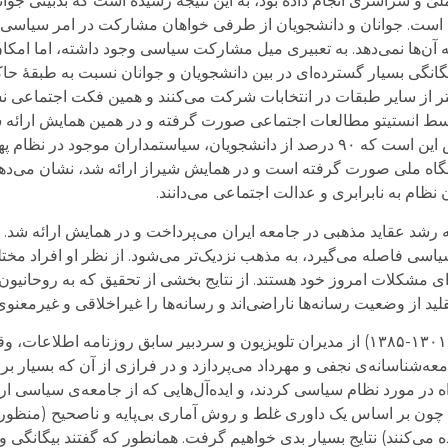
ی و سراسری انجام داده بود، به این نتیجه رسیده است که بدبینی جوان
 است. جوانان و دانشجویان از طرفی خواهان مشارکت در امر سیاسی‌ان
ن‌ها نمی‌دهد. به تعبیری میل مشارکت سیاسی وجود داشته، اما امک
گانگی بسیار گسترده‌ای در بین دانشجویان و جوانان نسبت به طبقۀ حا
متر از سایر طبقات در انتخابات شرکت می‌کنند و همین فکت اجتماعی ن
 انستیتو مطالعات اجتماعی صورت گرفته و در همین همایش ارائه شده
مهرداد را تأیید می‌کند. از نتایج قابل توجه این پژوهش این است که ۹۰ درصد از دانشجویان، سیاستمدار
ام به نابرابری و عدالت اجتماعی می‌دانند.
 رشد عقاید مذهبی در جامعه ایران می‌پرداخت و در همایش ارائه شد.
سیاسی فاصله می‌گیرد، به مذهب نزدیک‌تر می‌شود. از نظر او افراد مخ
رای مشکلات امروز خود هستند. از نتایج بخشی از تحقیق که به روحانیو
پس از صحبت‌های نجفی در همایش، تورج فرازمند (١٣٠١-١٣٨۵) از مدیران تلویزیون و سردبیر سابق رو
معه‌شناسانه‌ی نجفی و مهرداد می‌پردازد و در فرازی از آن که بسیار بر
ه در مورد نظام سیاسى کردند، و ایده‌آل‌هایى که از جامعه‌ى سیاسى ارا
، چون بر اساس یک داورى غلط و روش آمارى بى‌پایه و ناصحیح (منظور 