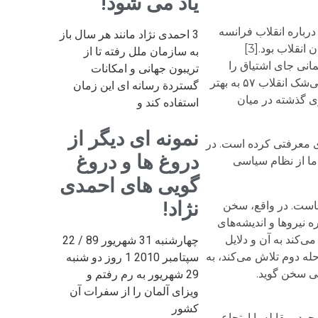
یاد می شود!
یل درباره انقلاب فرانسه
3 احمدی نژاد مانند هر سال باز
است که بر خلاف نظر همگان معتقد بود، سال ۱۷۸۹ و تسخیر زندان باستیل پاریس نه لحظه‌ی پیروزی انقلاب که لحظه پایان انقلاب بود.[3]
به سازمان ملل رفته تا از
نی جای اشتیاق را
تریبون جهانی و امکانات
گرفت، و کار به جایی رسید که ناپلئون در سال ۱۸۰۴ خود را به عنوان امپراطور فرانسه معرفی کرد و سلطنت بازگشت. بی‌شک انقلاب ۵۷ به بهتر
گستردة رسانه ای این زمان
ی گذشته در میان
استفاده کند و
نمونه ای دیگر از
ه تاریخی انقلاب ۵۷ را مالامال از سوگیری‌های معرفتی کرده است. در
دروغ ها و دروغ
ا از نظام سیاسی
گویی های احمدی
نژاد!
 ماست. در واقع، سخن
اره نیروها و اندیشه‌های
ه همراه می‌آورد، تلاش می‌کند به آن و دلایل
چهارشنبه 31 شهریور 89 / 22
حله دوم تلاش می‌کند، به
سپتامبر 2010 1 روز دو شنبه
29 شهریور به رم رفتم و
ویزای آلمان را از سفرات آن
کشور
در وضعیت موجود، مقابله با ارتجاعی