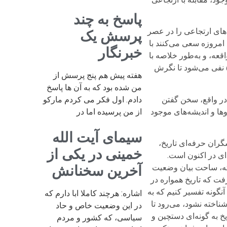
پاسخ به چند
‌های ارتجاعی را در عصر
پرسش یک
، موضوع انقلاب ۵۷ است. در موضوع انقلاب ۵۷ نیروهای ارتجاع امروزه سعی می‌کنند با
خبرنگار
قعه، و به‌طور خلاصه با
نوعی زمان‌پریشی تاریخی، به نفی ایده‌ی جنبش‌های مردمی و ایده‌ی انقلاب در زمان حال بپردازند. واقعه تاریخی انقلاب ۵۷ نفی می‌شود تا نگرش
هفته پیش هم پنج پرسش از
من شده بود که به آن ها پاسخ
 در واقع، سخن گفتن
دادم. اول فکر می کردم مارکو
روها و اندیشه‌های موجود
از من پرسیده اما در
سیمای آیت الله
ران حرفه‌ای تاریخ،
خمینی در یکی از
ای در اکنون است.
ذشته، ساحت بیان وضعیت
آخرین سخنانش
فت که تاریخ همواره در
نگونه تفسیر کنیم که به
اشاره: هرچند کاملا ابا دارم که
شناخته نشود، می‌رود تا
در این وضعیت خاص و حاد
ه تاریخی همواره در معرض انحراف دید یا سوگیری شناختی[7] ماست: تاریخ به گونه‌ای دستچین و
سیاسی، که کشور و مردم