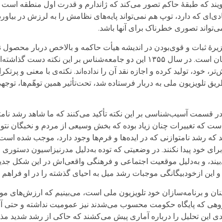
یند که طبقۀ حاکم تصور می‌کند که ژاندارم و قدرت اول منطقه است 
دی‌ای که دارد، توپ هم نمی‌تواند پایه‌های نظامش را به لرزش در بیاورد
ی‌تواند تصوری خطرناک برای آنها باشد.
جزیرۀ ثبات و قوی‌بودن در اندیشه هیأت حاکمه و بالاخص دربار محصول 
آزادی احزاب، آزادی بیان، روزنامه‌ها و صدای مخالفان است. در سال ۱۳۵۵ این دو جامعه‌شناس بر 
تر، خود، تولید کرده‌ و اجازه نقد آن را نداده‌اند. نکته‌ی با معنی و پرتکر
ق تلویزیون ملی به دربار فرستاده شد، تحت‌تأثیر همین توهّم‌ها، توجهی
و در قسمت آسیب‌شناسی بر این نکته تأکید می‌کنند که ما شاهد رشد نامت
 این است که تغییرات چنان زیاد بوده که بخش وسیعی از مردم و نخبگان نتوا
د که رشد نا‌متوازنی که در ایده‌ها و فرم‌ها وجود دارد، موجب شده است 
رای خود پیدا نکنند. در وضعیتی که توده به‌دلیل مدرنیزاسیون دستوری و 
ند، و به‌دلیل موقعیت اجتماعی و فرهنگی واقعی‌‌اش در این شکل جدید، 
و این ازخودبیگانگی موجبات رشد میل به احیای گذشته را در او فراهم م
نان و برنامه‌سازان خود تلویزیون ملی است، می‌بینیم که ارزش‌های م
 گروهی که پایگاه حکومت محسوب می‌شدند نیز عمومیت نداشته و حتی آن‌