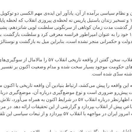
ادهای پس از آن و نظام سیاسی برآمده از آن، یادآور این ایده‌ی مهم الکسی دو توکو
 از گذشت مدت زمان کوتاهی از سرنگونی سلطنت لویی شانزدهم، پشیما
لت و حکمرانی منجر نشده است، بنابراین میل به بازگشت و نوستالژ
نظام سیاسی موجود و نوع مدیریت جامعه پس از انقلاب، سخن گفتن از واقع
های حکومت موجود بسیار سخت شده و مدام وضعیت اکنون بر تفسیر م
گذشته سدّی شده است.
 این واقعه را پیش می‌کشد، ارتباط بنیادین آن واقعه تاریخی با اکنون
ت امروز و تحولات پیش‌رو ضروری است و نوع موضع‌گیری درباره آن، موضع‌گیری درب
موجود سیاسی است. این متن با وجود مخاطراتی که اظهارنظر درباره انقلاب ۵۷ در شرایط اکنون ب
عیِ پیش از انقلاب بپردازد و گزارشی از این تحقیقات ارائه دهد. در مر
ب ۵۷ بپردازد و از تبعات سیاسی این تلقی سخن گوید.
هدف اصلی این نوشته، سیاسی و مقابله با «ارتجاع»[4] است. از نظر نگارنده، لازمه‌ی کنش سیاسی بالاخص 