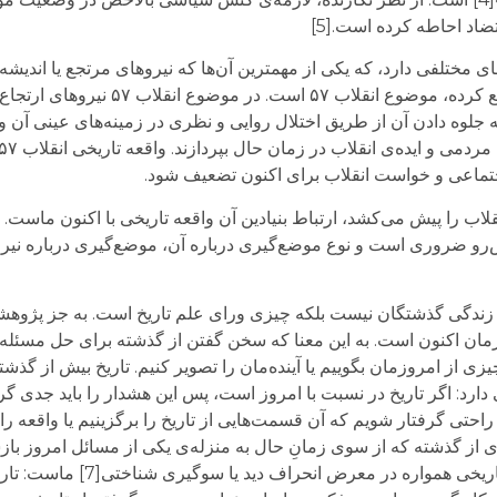
اد احاطه کرده است.[5]
ی مختلفی دارد، که یکی از مهمترین آن‌ها که نیروهای مرتجع یا اندیشه
ما با وجود تفاوت‌های مهم سیاسی زیر یک خیمه جمع کرده
ه جلوه دادن آن از طریق اختلال روایی و نظری در زمینه‌های عینی آن وا
ماعی و خواست انقلاب برای اکنون تضعیف شود.
قلاب را پیش می‌کشد، ارتباط بنیادین آن واقعه تاریخی با اکنون ماست.
 تحولات پیش‌رو ضروری است و نوع موضع‌گیری درباره آن، موضع‌گیری درباره نی
 زندگی گذشتگان نیست بلکه چیزی ورای علم تاریخ است. به جز پژوهشگ
 زمان اکنون است. به این معنا که سخن گفتن از گذشته برای حل مسئله‌
زی از امروزمان بگوییم یا آینده‌مان را تصویر کنیم. تاریخ بیش از گ
دارد: اگر تاریخ در نسبت با امروز است، پس این هشدار را باید جدی گر
تی گرفتار شویم که آن قسمت‌هایی از تاریخ را برگزینیم یا واقعه را آ
ويری از گذشته كه از سوی زمانِ‌ حال به منزله‌ی يكی از مسائل امروز باز
برای هميشه ناپديد گردد.»[6] به همین سبب واقع