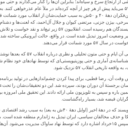
 از ارتجاع سرخ و سیاه‌اند؛ بنابراین آن‌ها را کنار می‌گذارند و حتی م
چه بسیار این سخنی پر انعکاس است که انقلابیون ۵۷ می‌باید پیش از هر چیز از آنچه کرده‌اند در ملأ عام عذر
که در طی این سال‌ها و در حوزه عمومی حتی روشن‌فکران دهۀ ۴۰ و ۵۰ش به سبب حمایت‌شان از انق
بیژن جزنی، مرتضی کیوان و جلال‌ آل‌احمد، که لعنت‌ها و دشنام‌ها
یر وضعیت امروز تبدیل شده است. در واقع، حالت آیرونیکی ساخته شده
 شماتت قرار می‌دهند.
در این متنْ نگارنده، متون روشنفکران سیاسی و ادبی آن ایام
قت آن، رضا قطبی، برای پیدا کردن چشم‌اندازهایی در تولید برنامه‌های
ان برجستۀ آن دوران بودند، سپرده شد. این دو تحقیقات‌شان را تحت‌عن
ا در کنفرانسی در همین باره و سپس به تلویزیون ملی ارائه دادند. این تحقیق ملی امرو
گرایان قبضه شد، بسیار راه‌گشاست.
تهرانیان و اسدی در تحلیل داده‌های تحقیق‌شان می‌نویسند که در دهۀ اخیر (اوایل دهۀ ۴۰ش 
یکا و حذف مخالفان سیاسی، ایران تبدیل به ژاندارم منطقه شده است. 
مخالفان، به دوره‌ی بعد از ملی‌شدن صنعت نفت و سپس ۱۵خرداد اشاره دارد که توسط نهاد ساواک مدیریت 