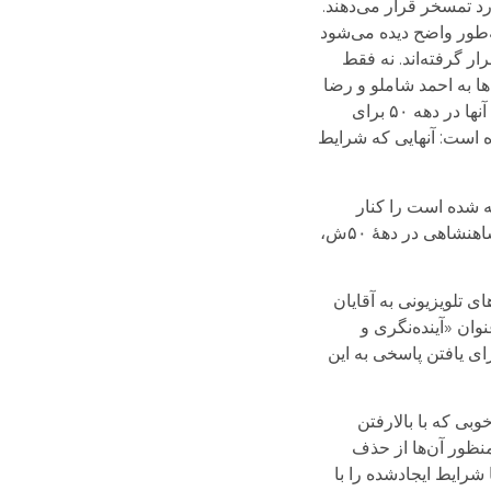
ورد تمسخر قرار می‌دهند.
خواهی کنند. به‌طور واضح دیده می‌شود
لاب مورد شماتت قرار گرفته‌اند. نه فقط
 به احمد شاملو و رضا
براهنی و حتی غلامحسین ساعدی و در کل کانون نویسندگان هم رسیده است. انقلابیون ۵۷ زیر تیغ‌اند و نقد خواست و تلاش آنها در دهه ۵۰ برای
 است: آنهایی که شرایط
 و حتی متون تحلیلی و نظری درباره انقلاب ۵۷ که بعدها نوشته شده است را کنار
می‌گذارد و سعی می‌کند به میانجی تحقیقات جامعه‌شناسانه‌ی ‌آماری و حتی پوزیتیویستی‌ای که توسط نهادهای خود نظام شاهنشاهی در دهۀ ۵۰ش،
 تلویزیونی به آقایان
وان «آینده‌نگری و
زه برای یافتن پاسخی به این
به بعد) به سبب رشد اقتصادی خوبی که با بالارفتن
منظور آن‌ها از حذف
می‌شود. آن‌ها شرایط ایجادشده را با