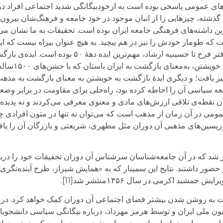
ورهای عمومی پاسخی بوده است به ازخودبیگانگی شدید اجتماعی افراد د
ذشته، چیزهایی را از انبان موجود در خود جامعه و فرهنگ‌شان بیرون آ
 داشته‌های فرهنگی جامعه ایران بوده است. تحقیقات به ما نشان می‌
 طومار خودش را نیز در هم پیچید. به هیچ عنوان بیراه نیست که اید
خویشتن» در شکل‌های متنوعِ عرضه شده‌ی آن از دفتر فرح تا حسینیه ارش
اصلی و مهم در آن سال‌ه
یافت؛ و دیگری ایدۀ بازگشت به خویشتن به معنای بازگشت به مذهب،
عه سیاسی آن را احاطه کرده بود، راه‌حلی برای مقاومت در برابر وض
ن نقطه‌ی تلاقی ارزش‌های مادی و معنوی معرفی می‌کردند و نه پدیده‌ای
عمومی در آن زمان از مذهب است که می‌توان نه تنها در متون افرادی
وریسین‌های مذهبی آن دوران مثل مطهری، شریعتی و بازرگان آن را یافت
از برگزار شد که در آن جامعه‌شناسان سرشناس آن دوران تحقیقات خود را د
یز حضور داشتند. نتایج این سمینار که به «همایش شیراز، طرح آینده‌نگ
ید اکرمی در سال ۱۳۵۶منتشر شد[11].
ات به روشن شدن بیشتر فضای اجتماعی آن دوران کمک خواهد کرد. در ا
یزیون ملی ایران و توسط هرمز مهرداد، درباره بیگانگی سیاسی دانشجوی