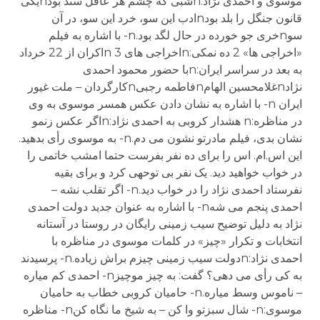
موسوی و احمدی نژاد:nشبی که چشم هر عاقل سند بودnیکی
قانون جنگل را بلد بودnادب این سو، خرد این سو، در آن
سوnخری جو خورده در حال لگد بود.n- با اشاره به فیلم
«اخراجی ها» 2 ده نمکی:nاخراجی های 3 nاکران از 22 خرداد
به بعد در سراسر ایران:nبا حضور محمود احمدی
نژادnغلامحسین الهامnفاطمه رجبیnکارگردان – ملت غیور
ایران n- با اشاره به نشان دادن عکس همسر موسوی به وی
در مناظره:n هشدار کروبی به احمدی نژاد:nاگر عکس زنمو
نشان بدی، فیلم مادرتو نشون می دم.n- به موسوی رأی بدهید.
این اس.ام. اس را برای ده نفر بفرست حتما امشب خاتمی را
در خواب خواهید دید. یک نفر بی توحهی کرد و برای بقیه
نفرستاد احمدی نژاد را در خواب دید.n- اگر تقلب نشه –
احمدی پنجم می شهn- با اشاره به عنوان جدید دولت احمدی
نژاد به دلیل توضیح سیب زمینی رایگان در روستا در آستانه
انتخابات و تکرار «چیز» در کلمات موسوی در مناظره با
احمدی نژاد:nدولت سیب زمینی چیزم براش زیاده.n- پرسیدند
به کی رأی می دهی؟ گفت: به چیز موچیزn- احمدی کم میاره
– ناموس وسط میاره.n- حامیان کروبی خطاب به حامیان
موسوی:n- شال سبزتو وا کن – به شیخ ما نگاه کنn- مناظره