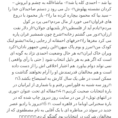
بپا شد – احمدی کله پا شدn- ماشاءالله به چشم و ابروش –
کردان نشسته پهلوشn- دل می رود ز دستم صاحبدلان خدا را
– سید بیا که محمود بیچاره کرده ما راn- باز محمود با دروغ
های فراوانnمی خورد از مال مردمnمی پرد بر کول
مردمnیادم آید از فلسطینnاز بلندیهای جولانnاز دلار نفت
ارزانnدور می گشتم زخانهnشرع چون شمشیر غران پاره
می کرد مغزها راnحرفهای احمقانه از رجایی زمانهnبشنو اینک
کودک منnمرز و بوم پاک میهنnاین رئیس جمهور نادانnکرد
ویران خاک ایرانnبه هر حال وضعیت احمدی نژاد به گونه ای
است که اگر هم به هر دلیل انتخاب شود ( حتی با رأی واقعی )
نمی تواند دوام بیاورد. هم اعتبار اخلاقی اش را از دست داده
است و هم مخالفان قدرتمندش او را آرام نخواهند گذاشت و
ممکن است در طی یک سال کارش به استیضاح بکشد.n3
nروز سه شنبه به فلورانس رفتم و با شماری از ایرانیان در
بارة انتخابات صحبت کردیم.n4 nمقاله ای تحت عنوان «نوری
در انتهای تونل» از من در سایت روز دیروز چاپ شده که در
بارة سخنرانی اوباما در قاهره است. n5 nدیروز با رادیو عصر
جدید در سوئد در مناظره ای با یک آقایی به نام مصطفوی که از
مخالفان شرکت در انتخابات بود گفتگو کردم.nnnnnn