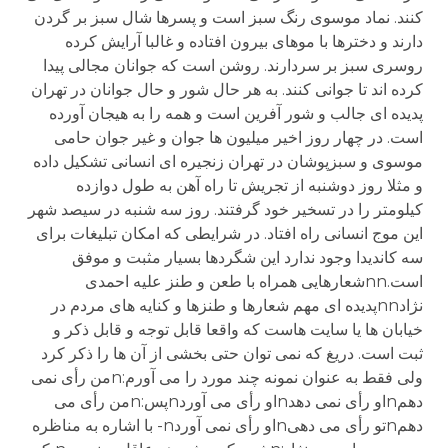
کنند. نماد موسوی رنگ سبز است و پسرها شال سبز بر گردن
دارند و دخترها با موهای بیرون افتاده و غالبا آرایش کرده
روسری سبز بر سردارند. روشن است که جوانان مجالی پیدا
کرده اند تا جوانی کنند. به هر حال شور و حال جوانان در تهران
پدیده ای جالب و شور آفرین است و همه را به هیجان آورده
است. در چهار روز اخیر میلیون ها جوان و غیر جوان حامی
موسوی و سبزپوشان در تهران زنجیره ای انسانی تشکیل داده
و مثلا روز دوشنبه از تجریش تا راه آهن به طول دوازده
کیلومتر را در تسخیر خود گرفتند. روز سه شنبه در سیصد شهر
این موج انسانی راه افتاد. در شرایطی که امکان تبلیغات برای
سه کاندیدا وجود ندارد این شگردها بسیار مثبت و موفق
است.nnشعارهایی همراه با طعن و طنز علیه احمدی
نژادnnپدیده ای مهم شعارها و طنزها و کنایه های مردم در
خیابان ها یا سایت هاست که واقعا قابل توجه و قابل ذکر و
ثبت است. دریغ که نمی توان حتی بخشی از آن ها را ذکر کرد
ولی فقط به عنوان نمونه چند مورد را می آورم:nمن رأی نمی
دهمnاو رأی نمی دهدnاو رأی می آوردnپس:nمن رأی می
دهمnتو رأی می دهیnاو رأی نمی آوردn- با اشاره به مناظره