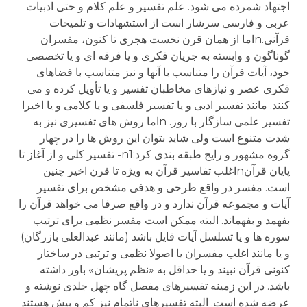
اجتهاد شمرده می شود. علم تفسیر و علم کلام و حتی ادبیات
عربی و فارسی سرشار است از استشهادات و تلمیحات
قرآنی.nاما از همان قرن نخست هجری تا کنون، مفسران
گوناگون و وابسته به جریان فکری و یا فرقه ای و یا تخصصی
خود، آیات قرآن را متناسب با آنها و نیز متناسب با فضاهای
فکری عصر و نیازهای مخاطبان تفسیر و یا تأویل کرده و می
کنند. مانند تفسیر ادبی و یا تفسیر فلسفی و یا کلامی و یا اخیرا
تفسیر علمی سازگار با روز. nاما روش های تفسیری نیز به
شدت متنوع است ولی شاید بتوان این روش ها را در چهار
گروه مشهور و رایج طبقه بندی کرد:n1- تفسیر کلی و از آغاز تا
پایان قرآنnاغلب تفاسیر قرآن به ویژه تا قرن اخیر چنین
است. مفسر در واقع طرحی و هدفی مشخص برای تفسیر
آیات و مجموعه قرآن ندارد و در واقع صرفا می خواهد قرآن را
بفهمد و بفهماند. البته ممکن است مفسر نظمی برای ترتیب
سوره ها و یا تسلسل آیات قایل باشد (مانند عبدالعلی بازرگان)
و یا مانند اغلب مفسران یا اصولا نظمی و ترتبی در ساختار
کنونی قرآن نبیند و یا حداقل به «نظم پریشان» باور داشته
باشد. در این زمینه تفسیرهای مفصل گاه چهل جلدی نوشته و
عرضه شده است. البته تفسیرهای ناتمام نیز کم و بیش هستند