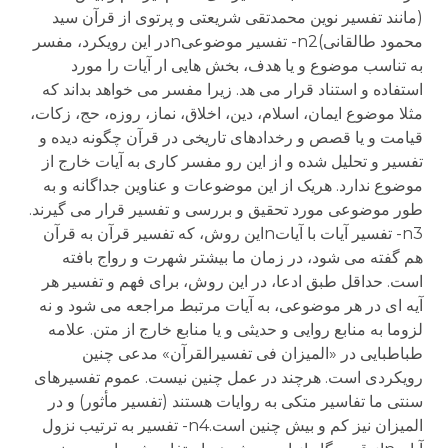
(مانند تفسیر نوین محمدتقی شریعتی و پرتوی از قرآن سید
محمود طالقانی)n2- تفسیر موضوعیnدر این رویکرد، مفسر
به تناسب موضوع و یا هدف، بخش هایی ار آیات را مورد
استفاده و استناد قرار می هد. زیرا مفسر می خواهد بداند که
مثلا موضوع ایمان، اسلام، دین، اخلاق، نماز، روزه، حج، زکات،
قیامت و یا قصص و رخدادهای تاریخی در قرآن چگونه دیده و
تفسیر و تحلیل شده و از این رو مفسر کاری به آیات خارج از
موضوع ندارد. هریک از این موضوعات و عناوین جداگانه و به
طور موضوعی مورد تحقیق و بررسی و تفسیر قرار می گیرند.
n3- تفسیر آیات با آیاتnاین روش، که تفسیر قرآن به قرآن
هم گفته می شود، در زمان ما بیشتر شهرت و رواج بافته
است. حداقل طبق ادعا، در این روش، برای فهم و تفسیر هر
آیه ای در هر موضوعی، به آیات مرتبط مراجعه می شود و نه
لزوما به منابع روایی و حدیثی و یا منابع خارج از متن. علامه
طباطبایی در «المیزان فی تفسیرالقرآن» مدعی چنین
رویکردی است. هرچند در عمل چنین نیست. عموم تفسیرهای
سنتی ما تفاسیر متکی به روایات هستند (تفسیر مأثور) و در
المیزان نیز کم و بیش چنین است.n4- تفسیر به ترتیب نزول