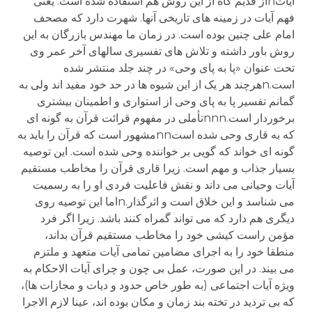
آیاتnاز قدیم گاه از این روش هم استفاده شده است. یعنی
فهم آیات در زمینه های تاریخی آنها. شهرت دارد که مصحف
امام علی چنین بوده است. در زمان ما مهندس بازرگان به این
روش باور داشته و تلاش های تفسیری سالهای آخر عمر وی
تحت عنوان «پا به پای وحی» در چند جلد منتشر شده
است.nهرچند هر یک از این شیوه ها در حد خود مفید اند ولی به
گمانم تفسیر پا به پای وحی از استواری و اطمینان بیشتری
برخوردار است.nnnتأملی در مفهوم قرائت قرآن به گونه ای
که به قاری وحی شده استnnمشهور است که قرآن را باید به
گونه ای خواند که گویی بر خواننده وحی شده است. این توصیه
بسیار جذاب و مهم است. زیرا قاری قرآن را مخاطب مستقیم
آیات وحیانی می داند و نقش فاعلیت فردی او را به رسمیت
می شناسد و این خلاق است و اثرگذار.nاما این توصیه روی
دیگری هم دارد که می تواند گمراه کنند باشد. زیرا اگر فرد
مؤمن راست کیشی خود را مخاطب مستقیم قرآن بداند،
منطقا خود را به اجرای مضامین تمامی آیات متعهد و ملتزم
می بیند. در این صورت، عمل بی چون و چرای آیات الاحکام به
ویژه آیات اجتماعی (به طور خاص حدود و دیات و مجازات ها)،
که بی تردید در تخته بند زمان و مکان بوده اند، عینا لازم الاجرا