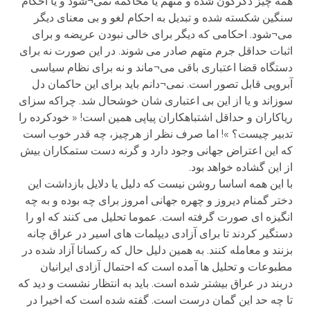
همه چیز دگرگون شده و متهم یا محاکمه نمی¬شود و یا احکام
سنگین شکسته شده و تبدیل به احکام لغو و بی معنای دیگر
می¬شود. احکامی که دیگر برای خالی نبودن عریضه و برای
اثبات حداقل جرم متهم صادر می شوند. در این صورت نه برای
دستگاه قضا اعتباری باقی می¬ماند و نه برای نظام سیاسی
آبرویی قابل تصور است. نمی¬دانم باید برای این حاکمان دل
سوزاند و یا از این بی اعتباری شان خوشحال شد. چراکه سزای
ریاکاران و حداقل اشتباهکاران پیاپی همین است! « خودکرده را
تدبیر چیست؟ »! اما صرف نظر از هرچیز، چه قدر خوب است
که این اعتراض جهانی وجود دارد و گرنه دست ستمکاران بیش
از این گشاده خواهد بود.
با این همه اساسا روشن نیست که دلیل یا دلایل بازداشت این
دختر گمنام دیروز و چهره جهانی امروز برای چه بوده و به چه
انگیزه ای صورت گرفته است. عموما تحلیل می کنند که او را
دستگیر کردند تا برای آزادی دیپلمات های اسیر در عراق چانه
بزنند و معامله کنند. به همین دلیل حال که رکسانا آزاد شده در
مطبوعات و تحلیل ها آمده است که احتمال آزادی ایرانیان
دربند در عراق بیشتر شده است. باید به انتظار نشست و دید که
تا چه حد این گمان درست است. گفته شده است که اخیرا در