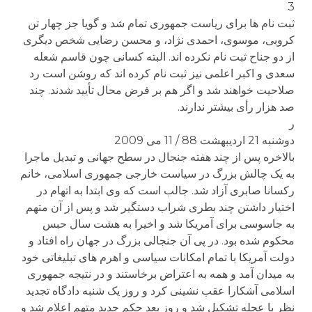
3
ثبت نام ها برای ریاست جمهوری تمام شد و گویا جز چهار تن
کروبی، موسوی، احمدی نژاد، و محسن رضایی شخص دیگری
از دو جناح ثبت نام نکرده اند. البته کسانی چون قاسم شعله
سعدی و اکبر اعلمی نیز ثبت نام کرده اند که روشن است رد
صلاحیت خواهند شد و اگر هم بر فرض محال تأیید شدند. چند
صد هزار رأی بیشتر ندارند.
ر
دوشنبه 21 اردیبهشت 88 / 11 می 2009
بالاخره پس از چند هفته جنجال در سطح جهانی و تبدیل ماجرا
به یک چالش بزرگ در سیاست خارجی جمهوری اسلامی، خانم
رکسانا صابری آزاد شد. جالب است که وی ابتدا به اتهام در
اختیار داشتن چند بطری شراب دستگیر شد و پس از آن متهم
به جاسوسی برای آمریکا شد و اخیرا به هشت سال حبس
محکوم شده بود. در پی آن جنجالی بزرگ در جهان راه افتاد و
دولت آمریکا با تمام امکانات سیاسی و اهرم های تبلیغاتی خود
به میدان آمد و همه به اعتراض برخاستند و در نتیجه جمهوری
اسلامی آشکارا عقب نشینی کرد و روز یک شنبه دادگاه تجدید
نظر با عجله تشکیل شد و روز بعد حکم جدید متهم اعلام شد و