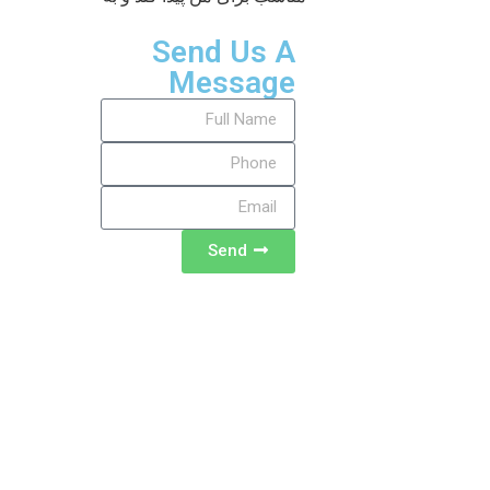
Send Us A
Message
Send