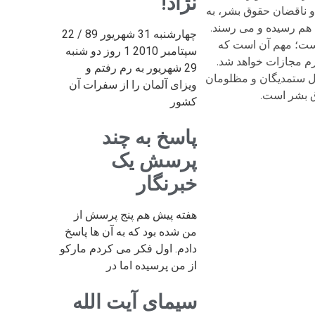
نژاد!
و ناقضان حقوق بشر، به
ی هم رسیده و می رسند.
چهارشنبه 31 شهریور 89 / 22
یست؛ مهم آن است که
سپتامبر 2010 1 روز دو شنبه
م مجازات خواهد شد.
29 شهریور به رم رفتم و
دل ستمدیگان و مظلومان
ویزای آلمان را از سفرات آن
ق بشر است.
کشور
پاسخ به چند
پرسش یک
خبرنگار
هفته پیش هم پنج پرسش از
من شده بود که به آن ها پاسخ
دادم. اول فکر می کردم مارکو
از من پرسیده اما در
سیمای آیت الله