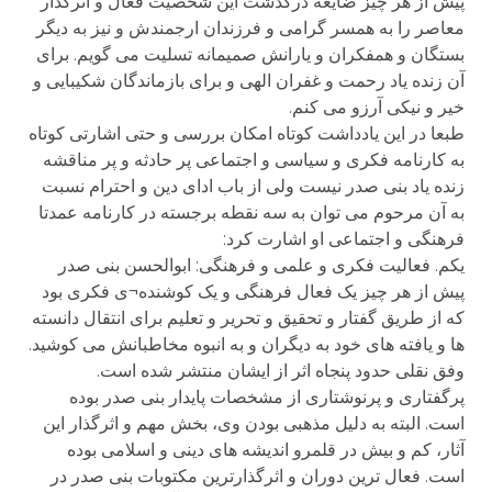
پیش از هر چیز ضایعه درگذشت این شخصیت فعال و اثرگذار
معاصر را به همسر گرامی و فرزندان ارجمندش و نیز به دیگر
بستگان و همفکران و یارانش صمیمانه تسلیت می گویم. برای
آن زنده یاد رحمت و غفران الهی و برای بازماندگان شکیبایی و
خیر و نیکی آرزو می کنم.
طبعا در این یادداشت کوتاه امکان بررسی و حتی اشارتی کوتاه
به کارنامه فکری و سیاسی و اجتماعی پر حادثه و پر مناقشه
زنده یاد بنی صدر نیست ولی از باب ادای دین و احترام نسبت
به آن مرحوم می توان به سه نقطه برجسته در کارنامه عمدتا
فرهنگی و اجتماعی او اشارت کرد:
یکم. فعالیت فکری و علمی و فرهنگی: ابوالحسن بنی صدر
پیش از هر چیز یک فعال فرهنگی و یک کوشنده¬ی فکری بود
که از طریق گفتار و تحقیق و تحریر و تعلیم برای انتقال دانسته
ها و یافته های خود به دیگران و به انبوه مخاطبانش می کوشید.
وفق نقلی حدود پنجاه اثر از ایشان منتشر شده است.
پرگفتاری و پرنوشتاری از مشخصات پایدار بنی صدر بوده
است. البته به دلیل مذهبی بودن وی، بخش مهم و اثرگذار این
آثار، کم و بیش در قلمرو اندیشه های دینی و اسلامی بوده
است. فعال ترین دوران و اثرگذارترین مکتوبات بنی صدر در