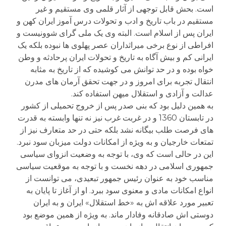
است. بحش قابل توجهی از آثار قلمی وی مستقیم و غیر
مستقیم در باب تاریخ و ادب و تحولات درس آموز ایران کهن و
ایران پس از اسلام است. البته وی یک ملی گرای شوونیست و
افراطی از نوع برخی میراثداران عصر پهلوی ها نبوده بلکه یک
ایرانی کم و بیش آگاه به تاریخ و تحولات ایران پرحادثه و وطن
خواه بوده و در حد توانش می کوشیده که از تاریخ به مثابه
انتقال تجربه برای امروز و در جهت تحقق آرمان های مدرن
عدالت و آزادی و استقلال میهن استفاده کند.
به همین دلیل بود که بنی صدر پس از خروج تحمیلی از کشور
در تابستان 1360 و در غربت غرب نیز نه تنها وابسته به قدرت
های فرصت طلب بیگانه نشد بلکه حتی در حد متعارف نیز از
تمتعات خارجیان و به ویژه از امکانات دولت میزبان سود نبرد.
این در حالی است که وی، با توجه به وضعیت انزوای سیاسی
جمهوری اسلامی در دهه نخست و با توجه به موقعیت سیاسی
مناسب خود به عنوان رئیس جمهور تبعیدی، می توانست از
انواع امکانات مادی و معنوی سود ببرد. او از آغاز تا پایان به
تعبیر مورد علاقه اش به «خط استقلال» ایران و به ایران
دوستی اش صادقانه وفادار ماند. به ویژه از همین موضع بود