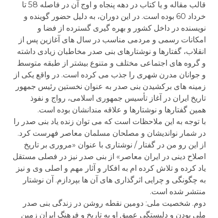
قالب مقاله و یا کتاب در دهه پنجاه و اوج آن در فاصله 58 تا
خرداد 60 بوده است. در این دوران، به دلیل حضور گوینده و
نویسنده در داخل کشور و بهره گیری گسترده از فضا و
امکانات رسمی و مردمی مناسب در سال های آغازین پس از
انقلاب، گفتارها و نوشتارهای بنی صدر مخاطبان زیادی داشته
و گروه های اجتماعی مختلف و متنوع بیشتر از طبقه متوسط
و جوانان مدرن شهری را جذب می کرده است. در واقع یکی از
زمینه های برکشیدن بنی صدر به عنوان نخستین رئیس جمهور
تاریخ ایران در آغاز تأسیس جمهوری اسلامی، رواج و نفوذ
همین گفتارها و نوشتارها و علاقه مندانشان بوده است.
با توجه به این ملاحظات است که می توان زنده یاد بنی صدر را
در شمار نواندیشان و مصلحان مسلمان معاصر فهرست کرد.
از این رو من در گفتار / نوشتاری با عنوان «مروری بر تاریخ
اصلاح دینی در ایران معاصر» از بنی صدر نیز در فصلی مستقل
یاد کرده و تلاش کرده ام به افکار و آثار مهم و اصلی وی و نیز
به چگونگی و چرایی اثرگذاری های آن ها بپردازم. آن نوشتار
منتشر شده است.
دوم. شخصیت ملی: دومین نقطه روشن در زندگی بنی صدر
ملی بودن و دلبستگی عمیق او به تاریخ و فرهنگ ایران زمین