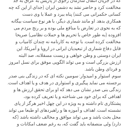
که در جریان انتقال سازمان رجوی از پاریس به عراق به جد
مخالفت کرد و حاضر نشد به دشمن ایران (جدای از این که چه
کسانی حکمرانی می کنند) پناه ببرد و عملا با وی دست
همکاری بدهد. او مانند شماری دیگر، با هر نوع سیاست بیگانه
که به نحوی در تعارض با منافع ملی بوده و بر رنج مردم می
افزوده (به طور خاص با تحریم ها و حملات نظامی) صریحا
مخالفت کرده است. با توجه به کارنامه نه چندان کامیاب و
قابل دفاع شماری از تبعیدیان ایرانی در اروپا و آمریکا، این
ایران دوستی و وطن خواهی و زیست مسقلانه، صد البته
ارزش بزرگی است و می تواند الگویی موفق برای نسل امروز
و فردای وطن باشد.
سوم. استوار و امیدوار: سومین نکته ای که در زندگی بنی صدر
برجسته می نماید پیگیری و استواری در هدف و یا اهداف است.
زندگی بنی صدر نشان می دهد که او برای تحقق ارزش ها و
اهدافی که برای خود می شناخته و یا تعریف کرده بود،
پشتکاری تام داشته و به ویژه در این چهل اخیر هرگز از پای
نشسته است. اهداف و آموزه ها و راهبردهای او طبعا می تواند
محل بحث باشد و می تواند موافق و مخالف داشته باشد (که
دارد) ولی منصفانه باید گفت که، به رغم ضعف امکانات و