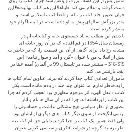
مأمور پس از این کشف بزرگ و یافتن سند جرم، کتاب را روی
دست گرفته و اعلام می کند: «ایناها! این هم کتاب بهائیت»!! این
جوان تصویر جلد کتاب را، که از قضا کتاب اسلامی است و
مادر بزرگش سالهای پیش به او داده است، در انیستاگرام خود
منتشر کرده است.
با دیدن این مطلب به یاد جستجوی خانه و کتابخانه ام در
زمستان سال 1354 در قم افتادم که در آن روز حادثه ای
مشابه رخ داد. برای آگاهی از آن این قسمت را، که در خاطرات
پیش از انقلاب من با عنوان «گرد و آمد و سوار نیامد» (ص
315-316 – منتشر شده در تابستان 99 در آلمان) آمده عینا در
اینجا بازنشر می کنم.
مأموران تعدادی کتاب جدا کردند که ببرند. عناوین تمام کتاب ها
را به خاطر ندارم اما عنوان چند جلد در یادم مانده است. یکی
کتاب «عدل الهی» اثر مرحوم مطهری بود. تعجب کردم که چرا
این کتاب را برداشته اند. چرا که در آن سال ها نام و آثار
مطهری از نظر سیاسی هیچ مشکلی نداشت و حساسیتی را
برنمی انگیخت. از سوی دیگر کتاب های دیگری از ایشان بود
ولی فقط همین یک کتاب را جدا کردند. دلیلی جز نام کتاب به
نظر نرسید. گرچه در شرایط فکری و سیاسی کنونی عنوان