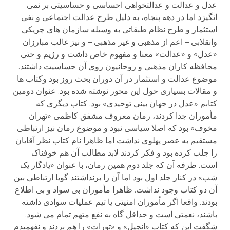
عدل و عدالت و عدالتخواهی احساسی و حساسیتی بر نمی
انگیزد اما در دهه پنجاه، به دلیل طرح عدالت اجتماعی و نفی
استثمار و طرح نظام طبقاتی به وسیله سازمان های چریکی
وانقلابی – اعم از مذهبی و غیر مذهبی – و نیز غالب مبارزان
«عدل» و «عدالت» معنا و مفهوم خاص داشت و رژیم و حتی
محافظه کاران مذهبی و روحانیون روی آن حساسیت داشتند.
موضوع عدالت و استثمار در آن دوران بحث روز بود وکتاب ها
و مقالات بسیاری حول این محور نوشته شده بود. عنوان دومین
کتابم «عدل در جهان بینی توحیدی» بود. کتاب دیگری که
مأموران جدا کردند، رمان معروف مشفق کاظمی «تهران
مخوف» بود که اصلا سیاسی نبود و موضوع رمان نیز ارتباطی
مستقیم به عصر پهلوی نداشت اما ظاهرا نام کتاب نظر آقایان
را جلب کرده بود و فکر کردند لابد مطالب آن هم خوفناک
است. طرفه آن که جلد دوم همین رمان، با عنوان «‏یادگار یک
شب» در کنار جلد اول بود اما آن را برنداشتند گویا ارتباطی بین
آن دو کتاب وجود نداشت. ظاهرا مأموران بی سواد و بی اطلاع
بودند. واقعا اگر مأموران امنیتی یا تیم عملیات سوادی داشته
باشند، نعمتی است و حداقل گاه به نفع متهم تمام می شود.
شگفت این که کتاب «انجیل» و «تورات» را هم بردند و نفهمیدم