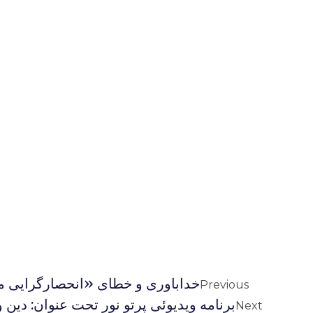
خداباوری و خطای «انحصارگرایی 
Previous
برنامه ویدیوئى پرتو نور تحت عنوان: دين
Next