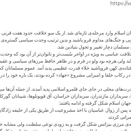
httpv:/
سله عباسی در سال ۶۵۶ هجری جهان اسلام وارد مرحله‌ی تازه‌ای شد. از یک سو خلافت حدود هفت 
غربی و جنگ‌های مداوم فرو پاشید و بدین ترتیب وحدت سیاسی گستره‌
لمان دچار تغییر و تحول بنیادین شد.
ت عباسی به ویژه در اواخر سُست‌تر و ناتوان‌تر از آن بود که وحدت
کند ولی هرچه بود ولو در فرم و در ظاهر حافظ مرزهای سیاسی و عقی
افتاده‌ى کهن فروپاشید خلاء قدرت عظیمی پدید آمد. عموم مسلمانان 
در رکاب خلفا و امیرانی مشروع «جهاد» کرده بودند، یک باره خود را در 
ت‌های محلی در جای جای قلمرو اسلامی پدید آمدند. از جمله آن‌ها می 
، سربداران مازندران، سربداران خراسان، آق قویونلوها، شیبانان گورکان
هان اسلام شکل گرفته و ادامه یافتند:
د پس از زوال عباسیان با اخذ مشروعیت از طریق یکی از خلیفه زادگان 
رانی کردند.
یه‌ی مرزی بیزانس شکل گرفت و به زودی نوعی سلطنت ولی مشابه خ