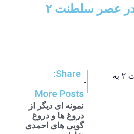
 در عصر سلطنت ۲
Share:
برنامه تلويزيونى "پرتو نور" شماره ۱۷۴۴ دين و قدرت در عصر سلطنت ۲ به
More Posts
نمونه ای دیگر از
دروغ ها و دروغ
گویی های احمدی