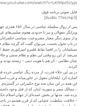
/www.youtube.com/watch?v=LKIMpx5Uyjo
فايل صوتي برنامه فوق:
[Audio: 1744.mp3]
پس از زوال سل
ویرانگر مغولان و نیز تا حدودی هجوم صلیبی‌های 
و از سوی دیگر معیار مشروعیت سیاسی حکمرانان مس
در باب تحول نخست می‌توان گفت که گرچه نظام خلاف
مسلمانان را در اقصا نقاط قلمرو امپراتوری حفظ 
می‌شد. از این رو وقتی این نظم و نظام سنتی و جا
چنان نظامی – آن هم با هویت دینی – زیسته بودند و 
کردند.
در پی این خلاء قدرت، از مرده ریگ عباسی خرده قدر
اشاره کرد: ایلخانان مغول در خاورمیانه و غرب آسیا
این همه در این میان سه نوع حکمرانی در گستره‌ی ج
– ممالک مصر و سوریه: اینان که از قبل وجود داشتن
برده شد، مدتها بر بخش عمده‌ای از جهان اسلام حکم
– خلافت: سلطنت عثمانی که از قرن هشتم در ناح