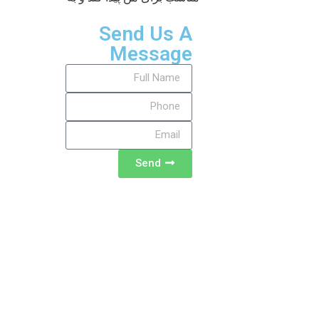
Send Us A
Message
Send