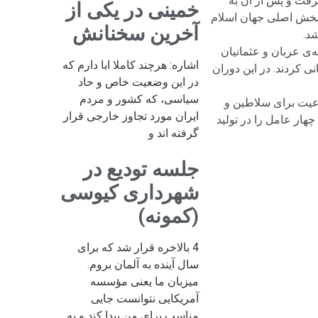
انی شکل گرفت و پس از آن به
خمینی در یکی از
ر بخش اصلی جهان اسلام
آخرین سخنانش
ی عربان و عثمانیان
اشاره: هرچند کاملا ابا دارم که
بار دیگر در جغرافیای جهان پدیدار شد. صفویه نیز حدود ۲۴۰ سال حکمرانی کردند. در این دوران
در این وضعیت خاص و حاد
سیاسی، که کشور و مردم
عیت برای سلاطین و
ایران مورد تجاوز خارجی قرار
هار عامل را در تولید
گرفته اند و
جلسه تودیع در
شهرداری کیوسی
(کمونه)
4 بالاخره قرار شد که برای
سال آینده به آلمان بروم.
میزبان ما یعنی مؤسسه
آمریکایی نتوانست جایی
مناسب برای من پیدا کند و به