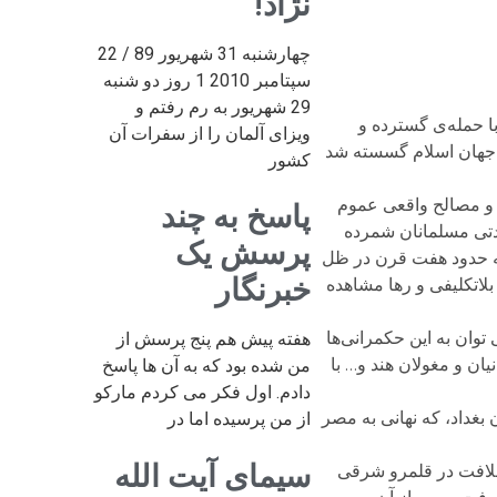
نژاد!
چهارشنبه 31 شهریور 89 / 22
سپتامبر 2010 1 روز دو شنبه
29 شهریور به رم رفتم و
قرنی با حمله‌ی گسترده و
ویزای آلمان را از سفرات آن
ی جهان اسلام گسسته شد
کشور
 و مصالح واقعی عموم
پاسخ به چند
دتی مسلمانان شمرده
پرسش یک
که حدود هفت قرن در ظل
خبرنگار
بلاتکلیفی و رها مشاهده
توان به این حکمرانی‌ها
هفته پیش هم پنج پرسش از
یان و مغولان هند و… با
من شده بود که به آن ها پاسخ
دادم. اول فکر می کردم مارکو
بغداد، که نهانی به مصر
از من پرسیده اما در
سیمای آیت الله
لافت در قلمرو شرقی