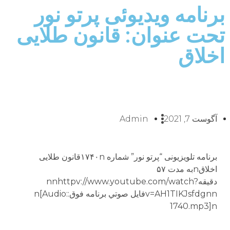
برنامه ویدیوئى پرتو نور
تحت عنوان: قانون طلایی
اخلاق
آگوست 7, 2021
Admin
برنامه تلويزيونى “پرتو نور” شماره ۱۷۴۰nقانون طلایی
اخلاقnبه مدت ۵۷
دقيقهnnhttpv://www.youtube.com/watch?
v=AH1TIKJsfdgnnفايل صوتي برنامه فوق:n[Audio:
1740.mp3]n