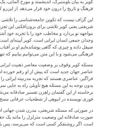
کویر به بیان بلومنبرگ، اندیشمند و مورخ آلمانی، 
فرهنگ و تاریخ را درون خود قرار می‌دهد. از این‌رو ک
این گزاف نیست که تکوین جامعه‌شناسی را تلاشی برای
شریعتی یعنی کویر تلاشی برای برون‌افکنی این تجربه
مواجهه نو بردارد و مخاطب خود را با تجربه خود آشن
وجدان جمعی انسان ایرانی است. کویر آیینه‌ای است ک
صیقل داده و چیزی که گاهی پوشانده‌ایم او بر آفتاب
فرهنگی می‌شود و با این متن می‌توانیم بیابیم که ت
مسئله کویر وقوف بر وضعیت معاصر ذهنیت ایرانی است ک
عناصر جهان جدید است که پیش از او رقم خورده است
فراگیر، عناصری هستند که تجربه مدرنیته ایرانی را
بدون توجه به این مسئله هیچ تأویلی راه به جایی نم
برخاسته از این گفتمان راهزن تفسیر صادقانه می‌ش
فوری نویسنده در انبوهی از شطحیات عرفانی مسخ 
در صورتی که مسئله شریعتی، مدرن شدن جهانی است که
صورت صادقانه این وضعیت متزلزل را مانند یک حقی
است. اگر روشنفکر کسی است که می‌پرسد، پس باید ق