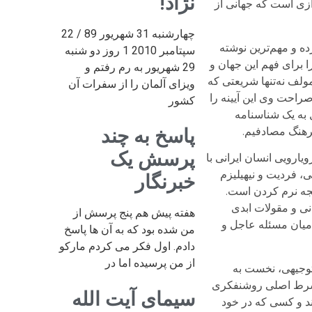
نژاد!
ازی است که جهانی از
چهارشنبه 31 شهریور 89 / 22
ده و مهم‌ترین نوشته
سپتامبر 2010 1 روز دو شنبه
ا برای فهم این جهان و
29 شهریور به رم رفتم و
مولف نه‌تنها شریعتی که
ویزای آلمان را از سفرات آن
صراحت وی این آیینه را
کشور
ل به یک شناسنامه
فرهنگ مصادفیم.
پاسخ به چند
پرسش یک
یارویی انسان ایرانی با
، فردیت و نیهیلیزم
خبرنگار
نجه نرم کردن است.
انی و مقولات ابدی
هفته پیش هم پنج پرسش از
میان مسئله عاجل و
من شده بود که به آن ها پاسخ
دادم. اول فکر می کردم مارکو
از من پرسیده اما در
 توجیهی، نخست به
ا شرط اصلی روشنفکری
سیمای آیت الله
ند و کسی که در خود