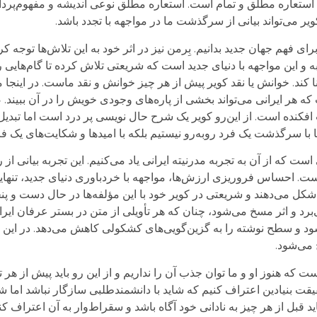
یک استعاره مطلق و تمام است. استعاره مطلق نوعی اندیشه و مفهوم‌پرد
ویر می‌تواند بیانی از سرگذشت ما در مواجهه با تجدد باشد.
 فهم جهان جدید بدانیم. بِرمن نیز در اثر خود به این تلاش‌ها توجه کر
 و این مواجهه با دنیای جدید است که شریعتی تلاش کرده تا گام‌هایی ر
ا کند. خوانش یا نقد کویر پیش از هر چیز خوانش و نقد ماست. در اینجا 
ه هر ایرانی می‌تواند بخشی از پار‌ه‌های وجودی خویش را در آن ببیند. 
 افکنده است. از این‌رو کویر یک شرح حال نویسی پر درد است اما تبدی
نها با سرگذشت یک فرد روبه‌رو نیستیم بلکه با امیدها و شکایت‌های یک 
ه از آن به تجربه مدرنیته ایرانی یاد می‌کنیم. این تجربه بیانی از رو
. احساس فروریزی ارزش‌ها، مواجهه با خردباوری دنیای جدید، تنهایی
 شکل می‌دهند و شریعتی در کویر خود با این مؤلفه‌ها در حال دست و پ
ی‌برد و اثر مسخ می‌شود، چنان که هر تأویلی از متن در بستر عرفان ایر
ود و سطح نوشته را به گزین‌گویی‌های کشکولی کاهش می‌دهد. در این 
می‌شود.
 هنوز او و ما توان جذب آن را نداریم و از این‌ رو باید پیش از هر
قت بنیادین اعتراف کنیم که شاید با دانشمندطلبی سازگار نباشد ام
بل از هر چیز به نادانی خود آگاه باشد و سقراط‌وار به آن اعتراف ک