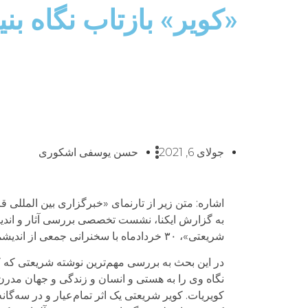
«کویر» بازتاب نگاه ب
جولای 6, 2021
حسن یوسفی اشکوری
اشاره: متن زیر از تارنمای «خبرگزاری بین المللی 
به گزارش ایکنا، نشست تخصصی بررسی آثار و اندیشه
شریعتی»، ۳۰ خردادماه با سخنرانی جمعی از اندیشمندان به صورت مجازی برگزار شد. در ادامه متن سخنان فرامرز معتمد دزفولی را می‌خوانید؛
در این بحث به بررسی مهم‌ترین نوشته شریعتی که کویر
نگاه وی را به هستی و انسان و زندگی و جهان مدرن ب
کویریات. کویر شریعتی یک اثر تمام‌عیار و در سه‌گا