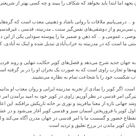
 بجهد اما ابتدا باید بخواهد که شکاف را ببیند و چه کسی بهتر از شریعت
ها و … درمی‌یابیم ملاقات با روانی ناشاد و ذهنیتی معذب است که گره‌ه
 نمی‌بریم و از دوشقی‌های نفس‌گیر سنت ـ مدرنیته، قدسی ـ غیرقدسی
 ـ عمومی و … که ذهن و ضمیر ما را پیوسته سودایی یکی از این دو 
ی ما است که در مدرنیته به خراب‌آبادی تبدیل شده و اینک نه آبادی، ک
 به جهان جدید شرح می‌دهد و فصل‌های کویر حکایت تنهایی و روند فرد
اجهه‌ها و تجارب راوی است که به صورت یک بحران او را در بر گرفته ا
اب شکست خود را با شجاعت تمام به نظاره می‌نشیند.
اگر کویر را نمادی از تجربه مدرنیته ایرانی و روان معذب او بدانیم،
رگی امر قدسی در نظر آوریم. راوی در کویر خود به امید برآمدن امر
 جهانی تازه از معنا بیافریند و نوری بر خانه تاریکش برافکند. این 
ل کویر با فروریختن آسمان سبز و قدسی کویر آغاز می‌شود و در عش
ت انقطاع حضور و گسست ما با امر قدسی در جهان مدرن آگاه می‌کن
 پایان کویر ماندن در برزخ تعلیق و تردید است.