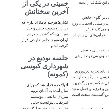
خمینی در یکی از
ی این شکاف را دیده
آخرین سخنانش
ایی بر گلوی جانش
اشاره: هرچند کاملا ابا دارم که
، زمینی ـ آسمانی، روح
در این وضعیت خاص و حاد
می‌کند، فراتر
سیاسی، که کشور و مردم
ه خرابی‌های آن بیش از
ایران مورد تجاوز خارجی قرار
گرفته اند و
یت و به پای خویش
ست. وی می‌خواهد راهی
جلسه تودیع در
شهرداری کیوسی
 باید تجربه دین‌ورزی
(کمونه)
 قدسی و بازگشت آن به
اعلان شکست، بزرگ‌ترین
4 بالاخره قرار شد که برای
ق و فرزند و فصل معبد
سال آینده به آلمان بروم.
د و این گسست سخت است
میزبان ما یعنی مؤسسه
آمریکایی نتوانست جایی
مناسب برای من پیدا کند و به