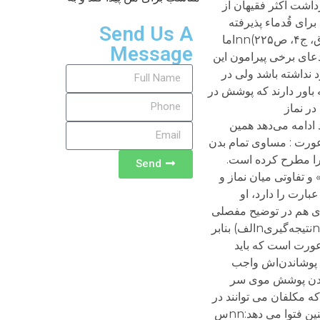
Send Us A
Message
Send