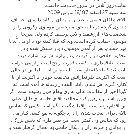
سایت روز آنلاین در امروز چاپ شده است.
سه شنبه 27 اسفند 87 /16 مارس 2009
بالاخره آقای خاتمی با صدور بیانیه ای از کاندیداتوری انصراف
داد. وی گرچه در بیانیه خود میرحسین موسوی وکروبی را از
شخصیت های ارزشمند و لایق توصیف کرده ولی صریحا از
موسوی حمایت کرده است. وی که قبلا گفته بود یا او می آید یا
میر حسین، پس از آمدن موسوی دچار مشکل شده و در
محذور اخلاقی قرار گرفت و در بیانیه اش نیز اشاره کرده
است اخلاقمداری به کسب قدرت ارجح است و او می خواست
ثابت کند که اخلاقمدار است. البته چنین است اما این در حالی
است که اکثریت طرفدارانش مخالفت خود را با اکثریت آرا با
کناره گیری اش نشان دادند. البته در رسانه ها آمده است که
گویا اخیرا از مقامات عالی به وی پیغام هایی رسیده است. اگر
چنین باشد، باید یقین کرد مخالفت آقای خامنه ای دلیل اصلی
این اقدام بوده است. واقعا شگفت انگیز است کسی که شانس
بالایی برای انتخاب شدن را دارد چگونه به نفع کسی کنار می
رود که شانس وی کمتر است. من یقین دارم که بخش بزرگی
از جوانان و طرفداران رادیکال خاتمی به انفعال گرفتار شده و