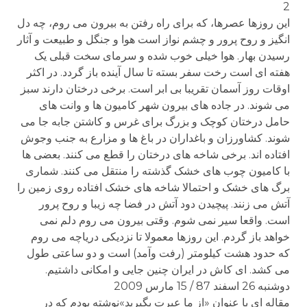
2
این روزها عصرها، که برای راه رفتن به بیرون می روم، چه دل
انگیز و روح پرور و چشم نواز است هوا و جنگل و طبیعت و آثار
رسیدن بهار. هوا خیلی خوب شده و سرمای سخت قبلی یک
هفته ای است رخت سفر بسته تا سال آینده باز گردد. در اکثر
اوقات روز آسمان تقریبا بی ابر است. برخی درختان دارند سبز
می شوند. در جاده های بیرون شهر کامیون ها و وانت های
حامل درختان کوچک و بزرگ برای غرس و کاشتن جابه جا می
شوند. کشاورزان و باغداران در باغ ها و مزارع به جنب وجوش
افتاده اند. برخی شاخه های درختان را قطع می کنند. بعضی ها
با کامیون چوب های خشک گذشته را منتقل می کنند. شماری
برگ های خشک و احتمالا شاخه های خشک افتاده روی زمین را
آتش می زنند. پیچیدن دود آتش در فضا چه زیبا و روح پرور
است. واقعا سیر نمی شوم. وقتی بیرون می روم دلم نمی
خواهد باز گردم. این روزها معمولا تا نزدیکی دریاچه می روم
که حدود هشت کیلومتر (رفت وآمد) است و دو ساعتی طول
می کشد. ای کاش در ایران چنین جایی و امکانی داشتیم.
دوشنبه 26 اسفند 87 / 15 مارس 2009
مقاله ای با عنوان «از ما عبرت بگیرید»نوشته بودم که در