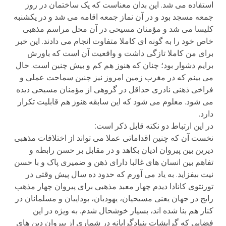
استفاده می شد. این بدان معناست که یک ساختمان در روز
جمعه مسجد بود و در آن نماز جمعه اقامه می شد و در یکشنبه
کلیسا می شد و مؤمنان مسیحی در آن محل مراسم مذهبی
خاص خود را به گونه ای کاملا متفاوت انجام می دادند. این خبر
برای من کاملا تازگی داشت و واقعیت آن است که باورش
برایم دشوار بود؛ چنان که هنوز هم کم و بیش چنین است. حال
می بینم که در مغرب زمین امروز نیز چنین سماحت عملی و
فراخی ذهنی نادری حداقل در گروهی از مؤمنان مسیحی دیده
می شود. معلوم می شود که این سابقه هنوز هم قابلیت تکرار
دارد.
در این ارتباط دو نکته قابل ذکر است:
نخست آن که چنین اقداماتی عملا می تواند از اختلافات مذهبی
دیرین بین پیروان ادیان بکاهد و در مقابل بر حسن رابطه و
تفاهم بین انسان های غالبا دارای ذهن و ضمیری پاک و با حسن
نیت بیفزاید. به یاد می آورم که حدود ده سال پیش وقتی در
تورنتوی کانادا دیدم چهار معبد مذهبی برای پیروان چهار مذهب
رایج در جهان یعنی مسیحیان، یهودیان، بوداییان و مسلمانان در
کنار هم بنا شده اند، بسیار خوشحال شدم. به ویژه در این
فضایی که گرایشات بنیادگرایانه در شماری از پیروان دین های