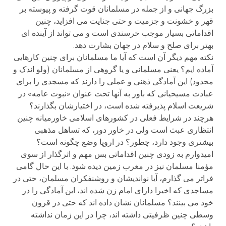
بزرگ جهانی و از جمله در مسلمانان قوت گرفته و پیوسته بر
قهر و خشونت و جزمیت و حتی جنایت می افزاید، چنین
اقداماتی بسیار موجب خرسندی است و می تواند از آینده ای
بهتر برای صلح و سلام در جهان بشارت دهد.
نکته مهم دیگر آن است که آیا ما مسلمانان برای چنین کارهایی
آماده ایم؟ یعنی مسلمانی و یا گروهی از مسلمانان (ولو اندک و
محدود) این آمادگی ذهنی و عملی را دارند که مسجدی را برای
عبادت مسیحیانی که باور به آنها تحت عنوان «نبوت عامه» در
شریعت اسلام پذیرفته شده است، در اختیارشان بگذارند؟
هرچند در شرایط فعلی در کشورهای اسلامی خاورمیانه چنین
انتظاری عبث است ولی در خاور دور، که تساهل مذهبی
بیشتری وجود دارد، چطور؟ در اروپا وضع چگونه است؟
امیدوارم به زودی چنین اقداماتی بس مهم و اثرگذار از سوی
مؤمنا مسلمان نیز در مغرب زمین دیده شود. با این حال گامی
فراتر می گذارم، آیا نواندیشان و روشنفکران مسلمان، حتی در
مساجدی که اخیرا دارای امام زن شده اند، این آمادگی را در
خود می بینند؟ مسلمانان نشان داده اند که حتی در قرون
وسطی چنین ظرفیتی داشته اند، چرا در این زمان نداشته