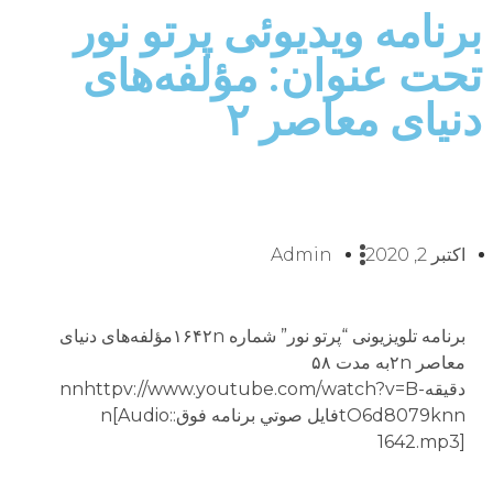
برنامه ویدیوئى پرتو نور
تحت عنوان: مؤلفه‌هاى
دنیاى معاصر ۲
اکتبر 2, 2020
Admin
برنامه تلويزيونى “پرتو نور” شماره ۱۶۴۲nمؤلفه‌هاى دنیاى
معاصر ۲nبه مدت ۵۸
دقيقهnnhttpv://www.youtube.com/watch?v=B-
tO6d8079knnفايل صوتي برنامه فوق:n[Audio:
1642.mp3]