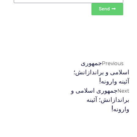
Send
جمهوری
Previous
اسلامی و براندازانش؛
آئینه وارونه!
جمهوری اسلامی و
Next
براندازانش؛ آئینه
وارونه!