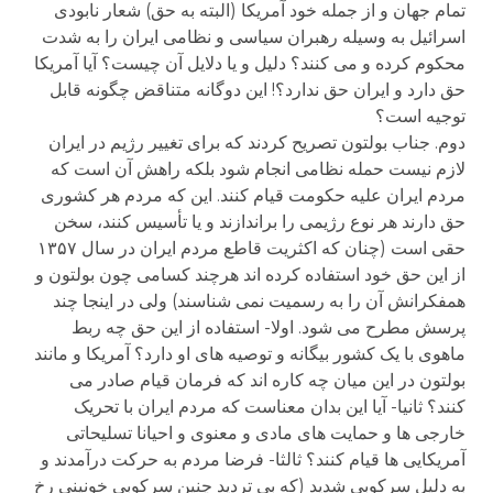
تمام جهان و از جمله خود آمریکا (البته به حق) شعار نابودی
اسرائیل به وسیله رهبران سیاسی و نظامی ایران را به شدت
محکوم کرده و می کنند؟ دلیل و یا دلایل آن چیست؟ آیا آمریکا
حق دارد و ایران حق ندارد؟! این دوگانه متناقض چگونه قابل
توجیه است؟
دوم. جناب بولتون تصریح کردند که برای تغییر رژیم در ایران
لازم نیست حمله نظامی انجام شود بلکه راهش آن است که
مردم ایران علیه حکومت قیام کنند. این که مردم هر کشوری
حق دارند هر نوع رژیمی را براندازند و یا تأسیس کنند، سخن
حقی است (چنان که اکثریت قاطع مردم ایران در سال ۱۳۵۷
از این حق خود استفاده کرده اند هرچند کسامی چون بولتون و
همفکرانش آن را به رسمیت نمی شناسند) ولی در اینجا چند
پرسش مطرح می شود. اولا- استفاده از این حق چه ربط
ماهوی با یک کشور بیگانه و توصیه های او دارد؟ آمریکا و مانند
بولتون در این میان چه کاره اند که فرمان قیام صادر می
کنند؟ ثانیا- آیا این بدان معناست که مردم ایران با تحریک
خارجی ها و حمایت های مادی و معنوی و احیانا تسلیحاتی
آمریکایی ها قیام کنند؟ ثالثا- فرضا مردم به حرکت درآمدند و
به دلیل سرکوبی شدید (که بی تردید چنین سرکوبی خونینی رخ