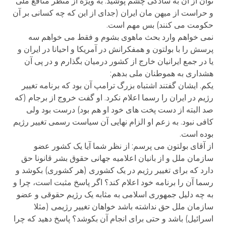
توان از آن به سادگی چشم پوشید. به ویژه از منظر منافع ملی
و حراست از میهن مان ایران (جدای از این که چه کسانی بر آن
حکومت می کنند) بس مهم است.
نمی خواهم وارد بحث ماهوی بشوم و فقط می خواهم سه
پرسش را با بولتون و همفکرانش در آمریکا و احیانا در ایران و
یا در جمع ایرانیان خارج از کشور درمیان بگذارم و در پی آن
هشداری به هموطنان ملی بدهم:
یکم. ایشان گفتند اشتباه بزرگ ترامپ آن بود که برنامه تغییر
رژیم در ایران را رسما اعلام نکرد. او گفت خروج از برجام (که
صد البته از دست پخت های خود او هم بود) درست بود ولی
کافی نبود. به زعم او الزام نهایی آن سیاست رسمی تغییر رژیم
بوده است.
از آقای بولتون می پرسم: از نظر شما آیا یک کشور عضو
سازمان ملل و از بانیان اعلامیه جهانی حقوق بشر قانونا حق
دارد که برای تغییر رژیم در یک کشوری (هر کشوری) بکوشد و
رسما آن را برنامه خود اعلام کند؟ اگر پاسخ مثبت است، چرا و
به چه دلیل جمهوری اسلامی به مثابه یک رژیم حقوقی و عضو
سازمان ملل حق نداشته باشد خواهان تغییر رژیمی (مثلا
اسرائیل) باشد و حتی برای انجام آن بکوشد؟ پاسخ دهید که چرا