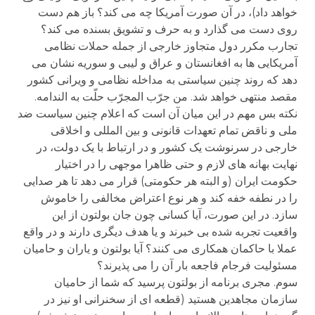
خواهد داد)، در آن صورت آمریکا چه می کند؟ باز هم دست
روی دست می گذارد و به حرف و تشویق بسنده می کند؟
تجارب مکرر دول متجاوز خارجی از جمله حملات نظامی
آمریکایی ها به افغانستان و عراق و لیبی و سوریه نشان می
دهد که روند چنین سیاستی به مداخله نظامی و ویرانی کشور
مقصد منتهی خواهد شد. من جرّب المجرّب حلّت به الندامه.
نکته بس مهم در این میان آن است که اعلام چنین سیاست ضد
ملی و ناقض تمام تعهدات قانونی و بین المللی و اخلاقی
خارجی در سرنوشت یک کشور و در ارتباط با یک دولت، در
نهایت بهانه های لازم و حتی ظاهرا موجهی را در اختیار
حکومت ایران (و البته هر حکومتی) قرار می دهد تا هر صدایی
را در نطفه خفه کند و هر نوع اعتراض مخالفی را خاموش
سازد. در این صورت، آیا کسانی چون جان بولتون از این
واقعیت تجربه شده بی خبرند و یا هدف دیگری دارند و در واقع
عملا با حاکمان همکاری می کنند؟ آیا بولتون و یاران و حامیان
مسئولیت فرجام فاجعه بار آن را می پذیرند؟
سوم. مجری برنامه از بولتون پرسید که شما از حامیان
سازمان مجاهدین هستید (قطعه ای از سخنرانی او نیز در