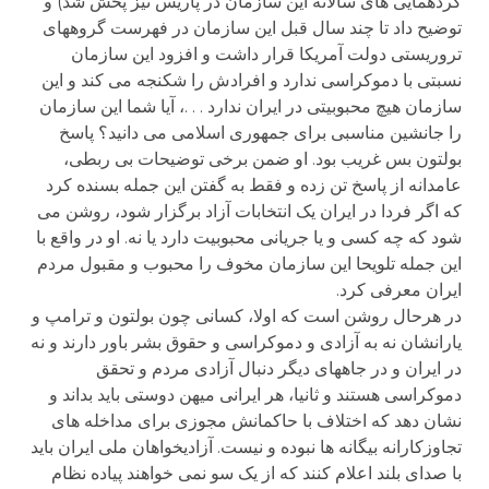
گردهمایی های سالانه این سازمان در پاریس نیز پخش شد) و
توضیح داد تا چند سال قبل این سازمان در فهرست گروههای
تروریستی دولت آمریکا قرار داشت و افزود این سازمان
نسبتی با دموکراسی ندارد و افرادش را شکنجه می کند و این
سازمان هیچ محبوبیتی در ایران ندارد . . .، آیا شما این سازمان
را جانشین مناسبی برای جمهوری اسلامی می دانید؟ پاسخ
بولتون بس غریب بود. او ضمن برخی توضیحات بی ربطی،
عامدانه از پاسخ تن زده و فقط به گفتن این جمله بسنده کرد
که اگر فردا در ایران یک انتخابات آزاد برگزار شود، روشن می
شود که چه کسی و یا جریانی محبوبیت دارد یا نه. او در واقع با
این جمله تلویحا این سازمان مخوف را محبوب و مقبول مردم
ایران معرفی کرد.
در هرحال روشن است که اولا، کسانی چون بولتون و ترامپ و
یارانشان نه به آزادی و دموکراسی و حقوق بشر باور دارند و نه
در ایران و در جاههای دیگر دنبال آزادی مردم و تحقق
دموکراسی هستند و ثانیا، هر ایرانی میهن دوستی باید بداند و
نشان دهد که اختلاف با حاکمانش مجوزی برای مداخله های
تجاوزکارانه بیگانه ها نبوده و نیست. آزادیخواهان ملی ایران باید
با صدای بلند اعلام کنند که از یک سو نمی خواهند پیاده نظام