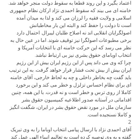
اعتماد بگیرد و این روند قطعا به سقوط دولت منجر خواهد شد.
خامنه ای می بیند که سقوط احمدی نژاد ارکان نظام جمهوری
اسلامی و ولایت فقیه را لرزان می کند و لذا به میدان آمده
است تا دولت را حفظ کند و البته این بار مخاطبانش
اصولگرایان انقلابی اند نه اصلاح طلبان لیبرال. احتمال دارد
برخی مطبوعات اصولگرا نیز توقیف شوند. اما در عین حال به
نظر می رسد که این حرکت خامنه ای با انتخابات آمریکا و
انتخاب اوبامای حقوق بشری نیز بی ارتباط نباشد.
چرا که وی می داند پس از این رژیم ایران بیش از این رژیم
ایران بیش از بیش تحت فشار قرار خواهد گرفت. به این ترتیب
باید گفت چه بخاطر داخلی و چه به لحاظ خارجی، آقای خامنه
ای برای نظام احساس تزلزل و خطر می کند و این برخورد
کاملا از روی ترس و خطر است و نه قدرت. با این همه، چنین
اقداماتی در آستانه صدور اطلاعیه کمیسیون حقوق بشر
سازمان ملل در مورد نقض حقوق بشر در ایران، شگفت انگیز
و کاملا نسنجیده است.
2
آقای احمدی نژاد با ارسال پیامی انتخاب اوباما را به وی تبریک
گفته و به وی توصیه کرده است به تعالیم انبیاء الهی عمل کند