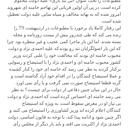
مطبوعات را تحت عنوان «بی بند باری» علیه دولت محکوم
کرده است. در پی آن اولین قربانی این تهاجم خامنه ای شهروند
امروز شده که به بهانه مخالف و سیاه نمایی علیه دولت تعطیل
شده است.
این رفتار کاملا یاد برخورد با مطبوعات در اردیبهشت 79 را
زنده می کند که طی چندروز بیش از بیست روزنامه و مجله
بسته شدند. اما این بار ماجرا کمی عجیب و غیر منظره بود. چرا
که این بار اصولگرایان تند رو بودندکه علیه احمدی نژاد و دولت
محبوب خامنه ای بودند که مخالفت خود را علنی کردند وزیر
کشور محبوب خامنه ای و احمدی نژاد را با استیضاح و رسوایی
برکنار کردند به نظر می رسد که خامنه ای خود را کنار کشیده
و عملا استیضاح کنندگان را در اقدام خود آزاد گذاشته است و
گرنه قطعا استیضاح صورت نمی گرفت و یا رأی نمی اورد.
حال در این میان چنین دفاعی از دولت برای چیست؟ به نظر
می رسد خامنه ای احساس کرده است که احمدی نژاد و دولت
بی نیاز او در معرض سقوط است. به ویژه که استیضاح
کنندگان اعلام کرده اند وزیر کشاورزی را استیضاح می کنند و
اگر چنین شود و ادامه پیدا کند، با توجه به قانون اساسی، دولت
احمدی نژاد از اکثریت می افتد و باید بار دیگر از مجلس رأی