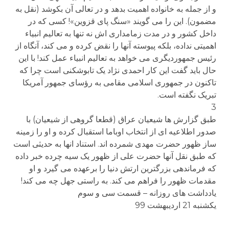
و از جمله به خانواده اهمیت بدهد و در تعالی آن بکوشد (نقل به
مضمون). این را می گویند «سنگ پای قزوین»! کسی که در
داخل کشور و در مدت زمامداری اش نه تنها به تعالیم انبیاء
اهمیتی نداده، بلکه پیوسته آنها را نقض کرده و می کند، آنگاه از
رئیس جمهوردیگری می خواهد به تعالیم انبیاء عمل کند! با این
حال باید گفت این کار احمدی نژاد یک تابوشکنی است چرا که
تاکنون در جمهوری اسلامی مقامی به رؤسای جمهور آمریکا
تبریک نگفته است.
3
طبق گزارش ها شیعیان عراق (قطعا گروهی از شیعیان) با
صدور اطلاعیه ای از انتخاب اوباما استقبال کرده و او را زمینه
ساز ظهور حضرت مهدی شمرده اند. استناد انها به حدیثی است
که طبق نقل آنها حضرت علی از ظهور یک سیه چرده خبر داده
که فرماندهی بزرگترین ارتش دنیا را برعهده می گیرد و او
مقدمات ظهور را فراهم می کند. به راستی جهل چه می کند!
یادداشت های روزانه – قسمت سی و سوم
یکشنبه 21 اردیبهشت 99