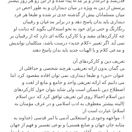
قدرتمند و اثرگذار و پر مدعا پیدا شده و از این رو هر روز بیشتر
پرسش از دین به ویژه در میان دینداران و به طور اخص در
میان مسلمانان بیش از گذشته جدی تر شده و طبعا هر فرد
دینداری باید بدان پاسخ دهد و در برابر مدعیان و رقیبان
رنگارنگ و حتی برای خود به نحو استدلالی بگوید که دیانت او
چه کارکردهای مفید و یا کارکرد یگانه ای دارد که از رقیبان بر
نمی آید. اگر تعبیر «کلام جدید» درست باشد، متکلمان نواندیش
و مدعی کلام و یا الهیات جدید باید بدان پاسخ دهند.
تعریف دین و کارکردهای آن
بی گمان بدون ارائه تعریفی، هرچند شخصی و حداقلی از
عنوان «دین» و طبعا دینداری، نمی توان افاده مقصود کرد. اما
می دانیم که ارائه تعریفی واحد و جامع و مانع از لغت و
اصطلاح دین ناممکن است ولی شاید بتوان حول کارکردهای
دین اسلام اجمالا روی این تعریف توافق کرد که: دینِ اسلام
(البته بیشتر معطوف به ادب اسلامی و در عرف مؤمنان به
اسلام) عبارت است از:
1- مواجهه وجودی و استعلایی آدمی با امر قدسی (خداوند به
مثابه جان جهان و صانع هستی) و نوعی تفسیر و فهم از جهان
و هستی (به تعبیر آقای مجتهد شبستری «تفسیر نبوی جهان»).