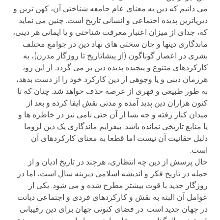
می دانیم که دین به معنای عام جامعه شناختی آن، کهن ترین و
دیرپاترین پدیده اجتماعی و انسانی تاریخ است. چنین می نماید
که، جدای از میزان اعتبار معرفت شناختی و یا ایمانی هر دینی،
ماندگاری دینها و جان سختی های نهاد دین در جوامع مختلف
بشری در اعصار گوناگون (از پیشاتاریخ تا روزگار مدرن)، به
کارکردهای متنوع و پیچیده پدیده دین بر می گردد. از این رو،
هرزمان دینی و یا وجوهی از دین کارکرد خود را از دست بدهد،
به طور طبیعی و قهری از عرصه حذف خواهد شد. چنان که تا
کنون هزاران دین پدید آمده و مدتی نقش ایفا کرده و بعد از
میدان کنار رفته و چه بسا از آن حتی نامی نیز در خاطره ها و
یا منابع تاریخی نمانده باشد. بیفزایم ماندگاری یک دین لزوما
دلیل حقانیت آن نیست اما قطعا به معنای کارکردهای آن
است.
حال پرسش از دین چه انتظاری، هرچند در تاریخ ادیان و از
جمله در تاریخ فکر و اندیشه اسلامی دیرینه سال است، اما در
روزگار جدید با قوت بیشتر مطرح شده و می شود. یکی از
عوامل آن البته به نقش و کارکردهای فردی و اجتماعی دیانت
در جهان جدید است. در فضای کنونی جهان برای دین رقیبانی