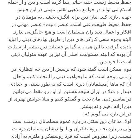
حفظ محیط زیست جنبه حیاتی پیدا کرده است و دین و از جمله
اسلام می تواند در جوامع مذهبی نقش مهمی در این جنبش
جهانی بازی کند. انبان دین برای انگیزه بخشی به مؤمنان در
حفظ محیط طبیعت غنی است. عنصر «نیت» عنصر مهمی در
افکار و اعمال دینداران مسلمان است و هیچ جایگزینی ندارد.
البته وجوه منفی کارکردهای دین از طریق نهادهای دینی را نباید
نادیده گرفت. با این همه، به گمانم حسنات دین بیشتر از سیئات
آن بوده که البته مسئولیت اصلی آن نیز بر عهده متولیان دینی
است تا خود دین.
دوم. ممکن است گفته شود که پرسش از دین چه انتظاری در
زمانی موجه است که ما بخواهیم دینی را انتخاب کنیم و حال
آن که ماها (مسلمانان) دیری است که به طور سنتی و اجدادی
دیندار و مثلا در ایران شیعه هستیم. از این رو فقط می توانیم
در تفاسیر دینی مان بحث و گفتکو کنیم و مثلا خوانش بهتری از
دین ارائه دهیم و نه بیشتر.
در این باره می گویم که:
اولا، مدعای دین سنتی در باره عموم مسلمانان درست است
ولی در باره نحله روشنفکران و یا نواندیشان مسلمان درست
نیست. زیرا مفروض است که فرد روشنفکر و ملتزم به آزادی