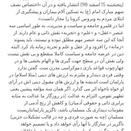
(پنجشنبه 15 اسفند 98) انتشار یافته و در آن «اختصاص نصف
سهم مبارک امام (ع) به تسکین آلام بیماران و پیشگیری از
ابتلای مردم به ویروس کرونا را مجاز دانست».
اما در قلمرو جامعه و سیاست و مدیریت، به طور اساسی سه
عنصر «عقل» و «علم» و «تجربه» نقش ذاتی و عام دارند. از
آنجا که این سه عنصر مهم مطلق نبوده و نیستند، باید پسوند
«زمانه» را افزود و از عقل و علم و تجربه زمانه یاد کرد. البته
دین در عرصه جامعه و سیاست کاملا منقطع و بی نقش نیست
ولی نقش آن در سطح جهت گیری ها و الهام بخشی ها و در
چهارچوب قواعد بازی دموکراسی مدرن ست. گفتن ندارد
وقتی فردی دیندار و ملتزم به ارزش های دینی (مثلا اسلام) در
پارلمان است اندیشه ها و ارزش های مقبول دینی اش در آرای
او خواه ناخواه اثر می گذارد. اگر همان سه مؤلفه پیشین یعنی
تطهیر نفوس، التزام به عدالت (در روزگار ما عدالت به مثابه
برابری ذاتی و حقوقی آدمیان) و کاهش از رنج آدمی از
مقومات دینداری یک مسلمان باشد، ناگزیر پارلمانتاریست
مسلمان (چه به صورت فردی و چه در قالب تشکیلات حزبی)
ناگزیر در سازگار با آنها رأی خواهد داد و یا تصمیم خواهد
گرفت. چگونه ممکن است مؤمنی که دینداری را عاقلانه و