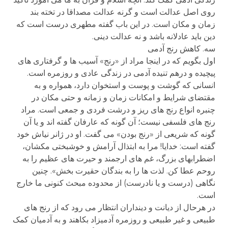
روی اصل عدالت است و گرنه عدالت مصداقا در تخته بند
زمان و مکان است. در این باب گفته مطهری درست است که
دین باید عادلانه باشد و نه عدالت دینی.
سه. کاهش رنج آدمی
اول بگویم که در اینجا مراد از «رنج» آسیب ها و گرفتاری های
پیچیده و درهم تنیده آدمی در زندگی عادی و روزمره است.
انسانی که گوشت و پوست و استخوان دارد، همواره و به
مقتضای شرایط و امکانات زمان و زمانه و حتی مکان در
چنبره انواع رنج های ریز و درشت فردی و جمعی است. مراد
رنج های فلسفی نیست؛ آن گونه که عارفان گفته اند و یا آن
گونه که شریعی از «رنج بودن» می گفت. او در ژانر نیاش خود
گفته است: خدایا! مرا به ابتذال آرامش و خوشبختی مکشان،
اضطرابهای بزرگ، غم های ارجمند و حیرت های عظیم را به
روحم عطا کن. لذت ها را به بندگان حقیرت بخش». چنین
نگاهی (درست و یا نادرست) از محدوده مبحث کنونی ما خارج
است.
در هرحال از دیانت و دینداران انتظار می رود که از رنج های
طبیعی و غیر طبیعی و روزمره آدمیزاد بکاهند و به آدمیان کمک