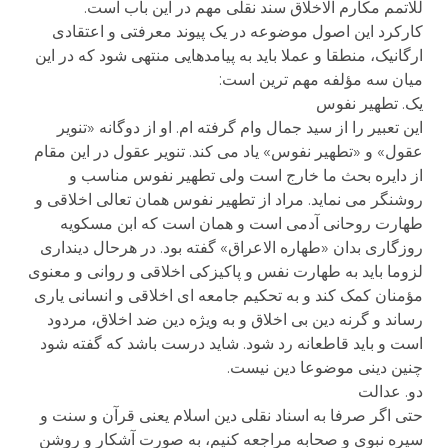
للاتمم مکارم الاخلاق سند نقلی مهم در این باب است.
کارکرد این اصول موضوعه در یک پیوند معرفتی و اعتقادی
ارگانیک، منطقا و عملا باید به پیامدهایی منتهی شود که در این
میان سه مؤلفه مهم ترین است:
یک. تطهیر نفوس
این تعبیر را از سید جمال وام گرفته ام. او از دوگانه «تنویر
عقول» و «تطهیر نفوس» یاد می کند. تنویر عقول در این مقام
از دایره بحث ما خارج است ولی تطهیر نفوس مناسب و
روشنگر می نماید. مراد از تطهیر نفوس همان تعالی اخلاقی و
طهارت روحانی آدمی است و همان است که ابن مسکویه
روزگاری بدان «طهاره الاعراق» گفته بود. در هرحال دینداری
لزوما باید به طهارت نفس و پاکیزکی اخلاقی و روانی و معنوی
مؤمنان کمک کند و به تحکیم جامعه ای اخلاقی و انسانی یاری
رساند و گرنه دین بی اخلاق و به ویژه دین ضد اخلاق، مردود
است و باید قاطعانه رد شود. شاید درست باشد که گفته شود
چنین دینی موضوعا دین نیست.
دو. عدالت
حتی اگر صرفا به اسناد نقلی دین اسلام یعنی قرآن و سنت و
سیره نبوی و صحابه مراجعه کنیم، به صورت آشکار و روشن