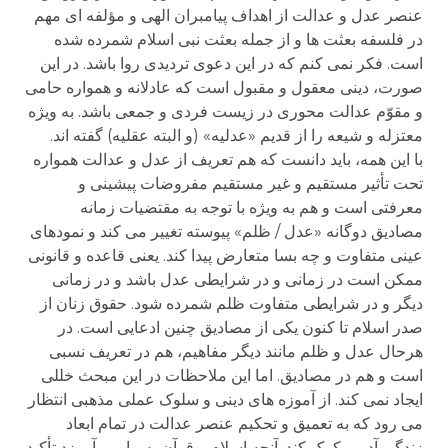
عنصر عدل و عدالت از اهداف پیامبران الهی و مؤلفه ای مهم
در فلسفه بعثت ها و از جمله بعثت نبی اسلام شمرده شده
است. فکر نمی کنم که در این دعوی تردیدی روا باشد. در این
صورت، دینی معقول و مقبول است که عادلانه و همواره حامی
و مقوّم عدالت محوری در زیست فردی و جمعی باشد. به ویژه
معتزله و شیعه را از قدیم «عدلیه» (و البته عقلیه) گفته اند.
با این همه، باید دانست که هم تعریف از عدل و عدالت همواره
تحت تأثیر مستقیم و غیر مستقیم مفروضات پیشینی و
معرفتی است و هم به ویژه با توجه به مقتضیات زمانه
مصادیق دوگانه «عدل / ظلم» پیوسته تغییر می کند و نمودهای
عینی متفاوت و چه بسا متعارض پیدا کند. یعنی قاعده و قانونی
ممکن است در زمانی و در شرایطی عدل باشد و در زمانی
دیگر و در شرایطی متفاوت ظلم شمرده شود. حقوق زنان از
صدر اسلام تا کنون یکی از مصادیق چنین ادعایی است. در
هرحال عدل و ظلم مانند دیگر مفاهیم، هم در تعریف نسبی
است و هم در مصادیق. اما این ملاحظات در این مبحث خللی
ایجاد نمی کند. از آموزه های دینی و سلوک عملی مذهبی انتظار
می رود که به تعمیق و تحکیم عنصر عدالت در تمام ابعاد
زندگی آدمی کمک کند. آنچه اسلام و قرآن به ما می آموزد تأکید