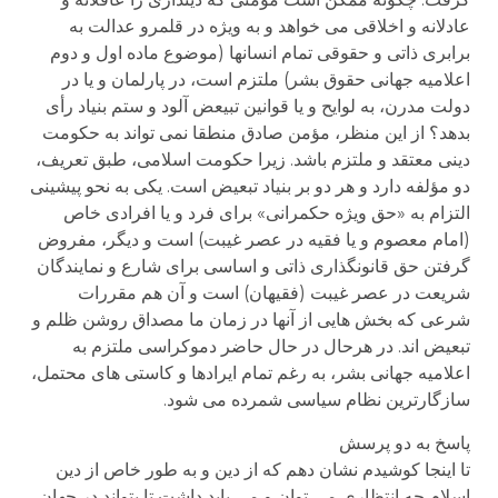
عادلانه و اخلاقی می خواهد و به ویژه در قلمرو عدالت به
برابری ذاتی و حقوقی تمام انسانها (موضوع ماده اول و دوم
اعلامیه جهانی حقوق بشر) ملتزم است، در پارلمان و یا در
دولت مدرن، به لوایح و یا قوانین تبیعض آلود و ستم بنیاد رأی
بدهد؟ از این منظر، مؤمن صادق منطقا نمی تواند به حکومت
دینی معتقد و ملتزم باشد. زیرا حکومت اسلامی، طبق تعریف،
دو مؤلفه دارد و هر دو بر بنیاد تبعیض است. یکی به نحو پیشینی
التزام به «حق ویژه حکمرانی» برای فرد و یا افرادی خاص
(امام معصوم و یا فقیه در عصر غیبت) است و دیگر، مفروض
گرفتن حق قانونگذاری ذاتی و اساسی برای شارع و نمایندگان
شریعت در عصر غیبت (فقیهان) است و آن هم مقررات
شرعی که بخش هایی از آنها در زمان ما مصداق روشن ظلم و
تبعیض اند. در هرحال در حال حاضر دموکراسی ملتزم به
اعلامیه جهانی بشر، به رغم تمام ایرادها و کاستی های محتمل،
سازگارترین نظام سیاسی شمرده می شود.
پاسخ به دو پرسش
تا اینجا کوشیدم نشان دهم که از دین و به طور خاص از دین
اسلام چه انتظاری می توان و می باید داشت تا بتواند در جهان