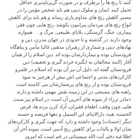
کنند تا رنج ها را برطرف و در صورت گریزناپذیری حداقل
تحمل کنند. ایمان و سلوک دینی هم باید شخص مؤمن را در
مسیر کاهش رنج های مداوم یاری رساند و هم باید برای کاهش
انواع رنج های مردمان پیرامون بکوشد. رنج هایی چون فقر،
بیماری، جنگ، گرسنگی، بلایای طبیعی، مرگ و . . . همواره
وجود دارند. در گذشته و تا حدودی در جهان مدرن، دین و
نهادهای دینی و شماری از رهبران مذهبی غالبا مأمن و پناهگاه
فرودستان بوده و تیماردارشان بوده اند. دین اسلام را از همان
آغاز (البته مخالفان به انگیزه خرده گیری و تخفیف) دین
فرودستان گفته اند. دلیل آن نیز آن بوده که اسلام در قلمرو
کارکردهای مدنی و اجتماعی اش بیش از هرچیز به سود
فرودستان بوده و از رنج های پرشمارشان می کاسته است.
راهبه های مسیحی در این زمینه نقش مهمی داشته و دارند.
«مادر ترزا» از نمونه های آخرین آن است. در اسلام نیز سنت
هایی چون وقف، اطعام فقیران، آزاد کرن برده ها، قرض
الحسنه، هبه، دارالایتام، ابن السبیل و دهها فریضه و حسنه
دیگر (حسنات) وجود داشته و دارد که جهت گیری و کارکردهای
شان اولا و بالذات برای کاهش رنج آدمی است. نمونه آخر آن
اطلاعیه دفتر آیت الله سیستانی در قم است که امروز