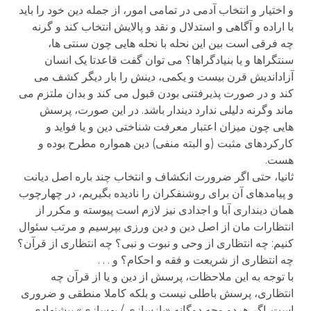
و اختیار و انتخاب آدمی در تمامی امور، از جمله دین خود را باید
با اراده و آگاهی و استدلال و نقد و پالایش انتخاب کند و گرنه
چه فرقی است بین این نحله با نحله هایی چون سنتی ها،
سنتگراها و یا بنیادگراها؟ می توان گفت قاعدتا یک انسان
آزاداندیش قرن بیست و یکمی، دینش را بار دیگر کشف می
کند و در صورت پذیرفتنی بودن قبول می کند و بدان ملتزم می
ماند وگرنه دلیلی ندارد دیندار باشد. در این صورت، پرسش
هایی چون میزان اعتبار معرفت شناختی دین و یا فواید و
کارکردهای مثبت (و البته منفی) دین همواره مطرح بوده و
هست.
ثانیا، حتی اگر ضرورت انکشاف و انتخاب چند باره اصل دیانت
و پیامدهای آن برای روشنفکران را نادیده بگیریم، در چهارچوب
همان دینداری آبا و اجدادی نیز لازم است پیوسته و مکرر از
انتظارات مان از اصل دین و دین ورزی بپرسیم و مرتب سئوال
کنیم: چه انتظاری از وحی و نبوت و نبی؟ چه انتظاری از قرآن؟
چه انتظاری از شریعت و فقه و احکام؟ و . . .
با توجه به این ملاحظات، پرسش از دین و یا از قرآن چه
انتظاری، پرسش باطلی نیست و بلکه کاملا منطقی و ضروری
است. اگر هردو وجه دوگانه «بازسازی / بهسازی» پیشنهادی