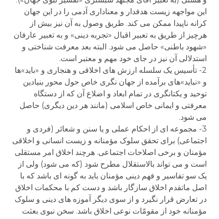
این مواجهه زیست هدفدار و معناداری آدمی را در این جهان
کرانه ناپیدا ممکن می کند. طریق وصول به آن نیز بیش از
هرچیز از طریق به تعبیر اقبال «تجربه دینی» و به تعبیر عارفان
«شهود باطنی» حاصل می شود. البته بعد معرفت شناختی و
استدلالی آن نیز در جای خود مهم و معتبر است.
2- تأسیس یک سلسله ارزش های اخلاقی و هنجاری و «باید»ها
و «نباید»های برآمده از جهان نگری خاص حول محور بنیادین
توحید و یکتانگری در تمام ابعاد و اضلاع آن که از دستگاه
معرفتی و ایمانی خاص اسلامی (مانند هر دین دیگری) حاصل
می شود.
3- مجموعه ای از احکام عملی و یا سنن و شعائر (فردی و
اجتماعی) برای تحقق سلوک مؤمنانه و زیست انسانی و اخلاقی
مؤمنان و برخی اصلاحات اجتماعی. هرچند اخلاق امر مستقلی
است و می تواند بالاستقلال مطرح شود (که می شود) ولی از
یک سو تفاسیر و فهم دینی مؤمنان باید به گونه ای باشد که با
اصل ماتقدم اخلاق سازگار باشد و دست کم با محکمات اخلاق
در تعارض قرار نگیرد و از سوی دیگر آموزه های دینی و سلوک
مؤمنانه خود از مقومّات نوعی اخلاق باشد. سخن نبوی بعثت