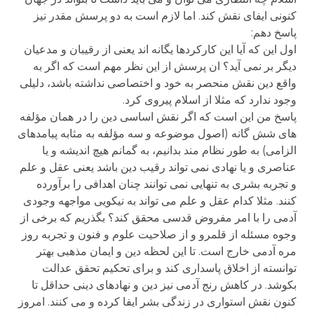
کنونی ایفای نقش کند. اما لازم است به دو پرسش مقدر نیز
پاسخ دهم:
اول این که آیا این کارکردها یگانه اند یعنی از رقیبان و مدعیان
دیگر بر نمی آید؟ ان پرسش از این نظر مهم است که اگر به
واقع دین نقش منحصر به خود و اختصاصی نداشته باشد، دلیلی
وجود ندارد که مثلا از اسلام پیروی کرد.
پاسخ من این است که اگر نقش اساسی دین را در همان مؤلفه
های شش گانه (اصول موضوعه و سه مؤلفه به مثابه پیامدهای
الزامی) به طور نظام مند بدانیم، به گمانم هیچ اندیشه و یا
عناصری و یا نهادی نمی تواند رقیب دین باشد یعنی عقل و علم
و تجربه بشری به تنهایی نمی توانند چنان اهدافی را برآورده
کنند. مثلا کدام عقل و علم می تواند به نیکویی مواجهه وجودی
آدمی را با امر مفروض قدسی محقق کند؟ بگذریم که برخی از
وجوه مسئله از قلمرو و از صلاحیت علوم و فنون و تجربه روز
مره آدمی خارج است. تا این لحظه دین و ایمان مذهبی بهتر
توانسته از اخلاق پاسداری کند و برای تحکیم تحقق عدالت
بکوشد. در کاهش رنج آدمی نیز دین و نهادهای دینی حداقل تا
کنون نقش استواری در زندگی بشر ایفا کرده و می کنند. امروز